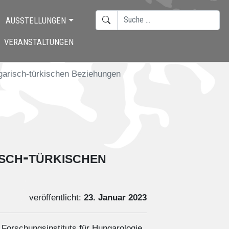
SUCHEN
AUSSTELLUNGEN
TYPE 2 OR MORE CHARACTERS F
VERANSTALTUNGEN
ngarisch-türkischen Beziehungen
sch-türkischen
veröffentlicht:
23. Januar 2023
Forschungsinstituts für Hungarologie,