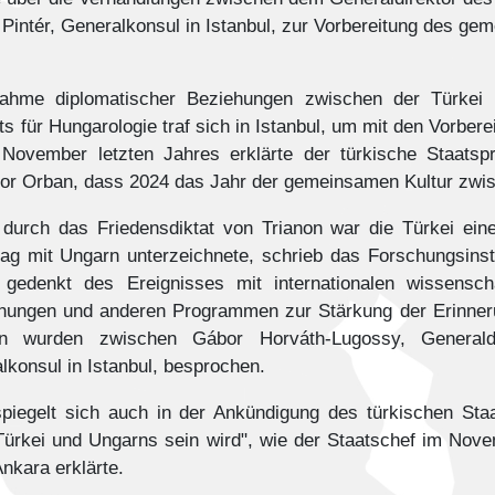
 Pintér, Generalkonsul in Istanbul, zur Vorbereitung des ge
fnahme diplomatischer Beziehungen zwischen der Türke
ts für Hungarologie traf sich in Istanbul, um mit den Vorber
November letzten Jahres erklärte der türkische Staats
tor Orban, dass 2024 das Jahr der gemeinsamen Kultur zwi
g durch das Friedensdiktat von Trianon war die Türkei ei
rag mit Ungarn unterzeichnete, schrieb das Forschungsinst
t gedenkt des Ereignisses mit internationalen wissensc
chungen und anderen Programmen zur Stärkung der Erinneru
en wurden zwischen Gábor Horváth-Lugossy, Generaldir
alkonsul in Istanbul, besprochen.
spiegelt sich auch in der Ankündigung des türkischen St
 Türkei und Ungarns sein wird", wie der Staatschef im No
Ankara erklärte.