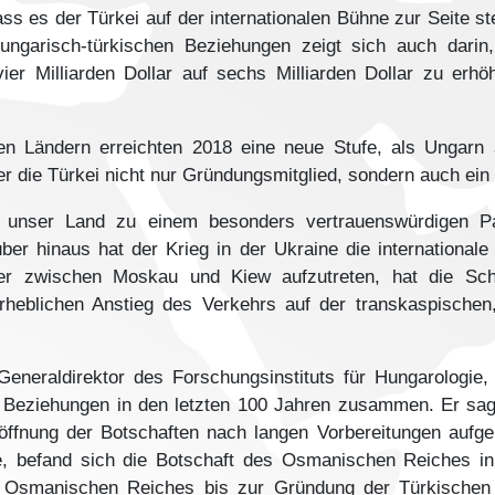
s es der Türkei auf der internationalen Bühne zur Seite st
 ungarisch-türkischen Beziehungen zeigt sich auch darin
ier Milliarden Dollar auf sechs Milliarden Dollar zu erhö
n Ländern erreichten 2018 eine neue Stufe, als Ungarn a
er die Türkei nicht nur Gründungsmitglied, sondern auch ein 
h unser Land zu einem besonders vertrauenswürdigen Pa
ber hinaus hat der Krieg in der Ukraine die internationale
er zwischen Moskau und Kiew aufzutreten, hat die Sc
rheblichen Anstieg des Verkehrs auf der transkaspischen
 Generaldirektor des Forschungsinstituts für Hungarologie,
 Beziehungen in den letzten 100 Jahren zusammen. Er sagte
öffnung der Botschaften nach langen Vorbereitungen auf
e, befand sich die Botschaft des Osmanischen Reiches i
es Osmanischen Reiches bis zur Gründung der Türkischen 