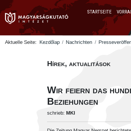
STARTSEITE
VORRA
Aktuelle Seite:
Kezdőlap
Nachrichten
Presseveröffen
Hírek, aktualitások
Wir feiern das hund
Beziehungen
schrieb:
MKI
Die Zeitung Magyar Nemzet berichtete