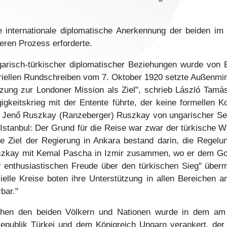
e internationale diplomatische Anerkennung der beiden im
geren Prozess erforderte.
arisch-türkischer diplomatischer Beziehungen wurde von
riellen Rundschreiben vom 7. Oktober 1920 setzte Außenmini
zung zur Londoner Mission als Ziel", schrieb László Tamás
gkeitskrieg mit der Entente führte, der keine formellen K
 Jenő Ruszkay (Ranzeberger) Ruszkay von ungarischer Seit
n Istanbul: Der Grund für die Reise war zwar der türkische 
e Ziel der Regierung in Ankara bestand darin, die Regelu
uszkay mit Kemal Pascha in Izmir zusammen, wo er dem Go
 enthusiastischen Freude über den türkischen Sieg" übermit
ielle Kreise boten ihre Unterstützung in allen Bereichen 
bar."
hen den beiden Völkern und Nationen wurde in dem am
epublik Türkei und dem Königreich Ungarn verankert, der