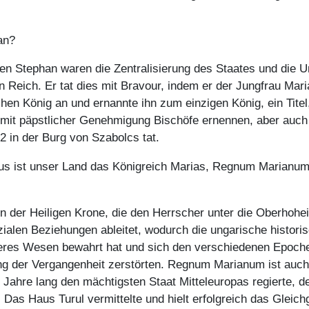
an?
gen Stephan waren die Zentralisierung des Staates und die 
ich. Er tat dies mit Bravour, indem er der Jungfrau Maria 
hen König an und ernannte ihn zum einzigen König, ein Titel
 mit päpstlicher Genehmigung Bischöfe ernennen, aber auch
2 in der Burg von Szabolcs tat.
nus ist unser Land das Königreich Marias, Regnum Marianum
von der Heiligen Krone, die den Herrscher unter die Oberhohei
ozialen Beziehungen ableitet, wodurch die ungarische histor
nneres Wesen bewahrt hat und sich den verschiedenen Epoch
g der Vergangenheit zerstörten. Regnum Marianum ist auch e
 Jahre lang den mächtigsten Staat Mitteleuropas regierte, 
. Das Haus Turul vermittelte und hielt erfolgreich das Gle