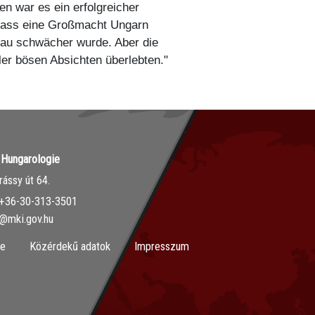
n war es ein erfolgreicher
, dass eine Großmacht Ungarn
frau schwächer wurde. Aber die
ler bösen Absichten überlebten."
r Hungarologie
ássy út 64.
‭+36-30-313-3501
o@mki.gov.hu
ie
Közérdekű adatok
Impresszum