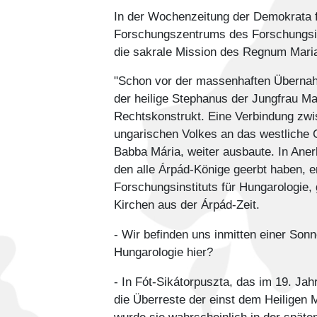
In der Wochenzeitung der Demokrata f
Forschungszentrums des Forschungsins
die sakrale Mission des Regnum Mar
"Schon vor der massenhaften Übernahm
der heilige Stephanus der Jungfrau Ma
Rechtskonstrukt. Eine Verbindung zwi
ungarischen Volkes an das westliche C
Babba Mária, weiter ausbaute. In Aner
den alle Árpád-Könige geerbt haben, 
Forschungsinstituts für Hungarologie
Kirchen aus der Árpád-Zeit.
- Wir befinden uns inmitten einer Son
Hungarologie hier?
- In Fót-Sikátorpuszta, das im 19. Ja
die Überreste der einst dem Heiligen