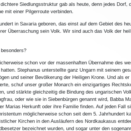
el dichtere Siedlungsstruktur gab als heute, denn jedes Dorf,
e mit einer Pilgerroute verbinden.
hundert in Savaria geboren, das einst auf dem Gebiet des h
rer Überraschung sein Volk. Wir sind auch das Volk der hei
o besonders?
öglicherweise schon vor der massenhaften Übernahme des we
u hatten. Stephanus unterstellte ganz Ungarn mit seinem ge
en und seiner Bevölkerung der Heiligen Krone. Und als er d
erte, schuf unser großer Monarch ein einzigartiges Rechtsk
, und stärkte gleichzeitig die Bindung des ungarischen Vol
gfrau, oder wie sie in Siebenbürgen genannt wird, Babba Mar
ber Marias Herkunft oder ihre Familie finden. Auf jeden Fall 
Christentum möglicherweise schon seit dem 5. Jahrhundert kan
istlicher Kirchen in den Ausläufern des Nordkaukasus entdec
ndbesetzer bezeichnet wurden, und sogar unter den sogenan