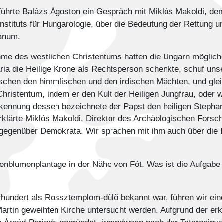
ührte Balázs Ágoston ein Gespräch mit Miklós Makoldi, de
tituts für Hungarologie, über die Bedeutung der Rettung un
ianum.
e des westlichen Christentums hatten die Ungarn mögliche
ria die Heilige Krone als Rechtsperson schenkte, schuf uns
schen den himmlischen und den irdischen Mächten, und gleic
hristentum, indem er den Kult der Heiligen Jungfrau, oder w
kennung dessen bezeichnete der Papst den heiligen Stephan a
erklärte Miklós Makoldi, Direktor des Archäologischen Fors
, gegenüber Demokrata. Wir sprachen mit ihm auch über die
nenblumenplantage in der Nähe von Fót. Was ist die Aufgabe 
hrhundert als Rossztemplom-dűlő bekannt war, führen wir ein
 Martin geweihten Kirche untersucht werden. Aufgrund der e