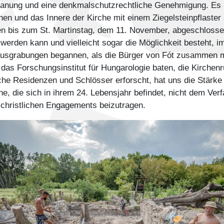
Planung und eine denkmalschutzrechtliche Genehmigung. Es i
en und das Innere der Kirche mit einem Ziegelsteinpflaster
en bis zum St. Martinstag, dem 11. November, abgeschlossen
erden kann und vielleicht sogar die Möglichkeit besteht, i
sgrabungen begannen, als die Bürger von Fót zusammen mi
das Forschungsinstitut für Hungarologie baten, die Kirchenru
sche Residenzen und Schlösser erforscht, hat uns die Stär
e, die sich in ihrem 24. Lebensjahr befindet, nicht dem Verf
s christlichen Engagements beizutragen.