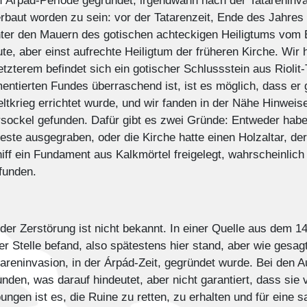
en Árpád-Periode gegründet, irgendwann nach der Tatareni
 erbaut worden zu sein: vor der Tatarenzeit, Ende des Jahres
Unter den Mauern des gotischen achteckigen Heiligtums vom 
te, aber einst aufrechte Heiligtum der früheren Kirche. Wir
tzterem befindet sich ein gotischer Schlussstein aus Riolit
mentierten Fundes überraschend ist, ist es möglich, dass er g
krieg errichtet wurde, und wir fanden in der Nähe Hinweise
sockel gefunden. Dafür gibt es zwei Gründe: Entweder habe
este ausgegraben, oder die Kirche hatte einen Holzaltar, der
hiff ein Fundament aus Kalkmörtel freigelegt, wahrscheinlich
funden.
r Zerstörung ist nicht bekannt. In einer Quelle aus dem 14
ser Stelle befand, also spätestens hier stand, aber wie gesa
atareninvasion, in der Árpád-Zeit, gegründet wurde. Bei de
den, was darauf hindeutet, aber nicht garantiert, dass sie 
gen ist es, die Ruine zu retten, zu erhalten und für eine 