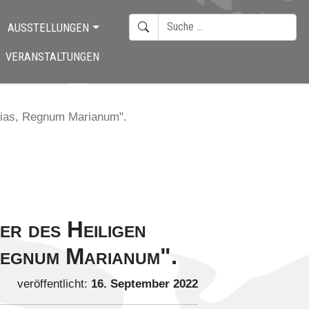
SUCHEN
AUSSTELLUNGEN
TYPE 2 OR MORE CHARACTERS F
VERANSTALTUNGEN
arias, Regnum Marianum".
er des Heiligen
Regnum Marianum".
veröffentlicht:
16. September 2022