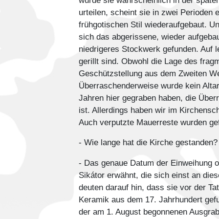
wurde sie wahrscheinlich in der spät
urteilen, scheint sie in zwei Perioden
frühgotischen Stil wiederaufgebaut. 
sich das abgerissene, wieder aufgebau
niedrigeres Stockwerk gefunden. Auf le
gerillt sind. Obwohl die Lage des frag
Geschützstellung aus dem Zweiten Welt
Überraschenderweise wurde kein Altar
Jahren hier gegraben haben, die Überr
ist. Allerdings haben wir im Kirchensc
Auch verputzte Mauerreste wurden ge
- Wie lange hat die Kirche gestanden?
- Das genaue Datum der Einweihung ode
Sikátor erwähnt, die sich einst an die
deuten darauf hin, dass sie vor der T
Keramik aus dem 17. Jahrhundert gefun
der am 1. August begonnenen Ausgrabun