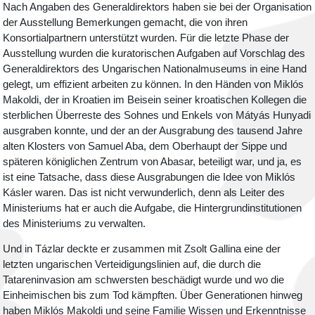
Nach Angaben des Generaldirektors haben sie bei der Organisation
der Ausstellung Bemerkungen gemacht, die von ihren
Konsortialpartnern unterstützt wurden. Für die letzte Phase der
Ausstellung wurden die kuratorischen Aufgaben auf Vorschlag des
Generaldirektors des Ungarischen Nationalmuseums in eine Hand
gelegt, um effizient arbeiten zu können. In den Händen von Miklós
Makoldi, der in Kroatien im Beisein seiner kroatischen Kollegen die
sterblichen Überreste des Sohnes und Enkels von Mátyás Hunyadi
ausgraben konnte, und der an der Ausgrabung des tausend Jahre
alten Klosters von Samuel Aba, dem Oberhaupt der Sippe und
späteren königlichen Zentrum von Abasar, beteiligt war, und ja, es
ist eine Tatsache, dass diese Ausgrabungen die Idee von Miklós
Kásler waren. Das ist nicht verwunderlich, denn als Leiter des
Ministeriums hat er auch die Aufgabe, die Hintergrundinstitutionen
des Ministeriums zu verwalten.
Und in Tázlar deckte er zusammen mit Zsolt Gallina eine der
letzten ungarischen Verteidigungslinien auf, die durch die
Tatareninvasion am schwersten beschädigt wurde und wo die
Einheimischen bis zum Tod kämpften. Über Generationen hinweg
haben Miklós Makoldi und seine Familie Wissen und Erkenntnisse