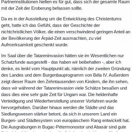
Partnerinstitutionen hielten es für gut, dass sich der gesamte Raum
mit der Zeit der Eroberung befassen sollte.
Da es in der Ausstellung um die Entwicklung des Christentums
geht, hatte ich das Gefühl, dass der Geschichte der
nichtchristlichen Völker, die einen verschwindend geringen Anteil an
der Bevölkerung der Árpád-Zeit ausmachten, zu viel
Aufmerksamkeit geschenkt wurde.
Im Saal über die Tatareninvasion hätten sie im Wesentlichen nur
Schatzfunde ausgestellt - das haben wir beibehalten -, aber ich
denke, es lenkt vom Hauptpunkt ab, nämlich der zweiten Gründung
des Landes und dem Burgenbauprogramm von Béla IV. Außerdem
zeigt dieser Raum den Zehntausenden von Kindern, die ihn sehen,
dass wir während der Tatareninvasion viele Schätze besaßen und
dass dies eine sehr gute Zeit für Ungarn war. Die heldenhafte
Verteidigung und Wiederherstellung unserer Vorfahren wurde
hervorgehoben. Darüber hinaus werden die Städte und das
Siedlungswesen stärker betont, da sich in unserem Land ein
Burgen- und Städtesystem von europäischem Rang entwickelt hat.
Die Ausgrabungen in Bugac-Pétermonostor und Abasár sind gute