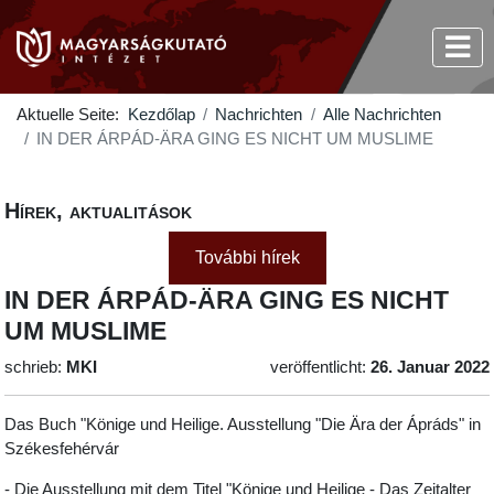
Aktuelle Seite:
Kezdőlap
Nachrichten
Alle Nachrichten
IN DER ÁRPÁD-ÄRA GING ES NICHT UM MUSLIME
Hírek, aktualitások
További hírek
IN DER ÁRPÁD-ÄRA GING ES NICHT
UM MUSLIME
schrieb:
MKI
veröffentlicht:
26. Januar 2022
Das Buch "Könige und Heilige. Ausstellung "Die Ära der Ápráds" in
Székesfehérvár
- Die Ausstellung mit dem Titel "Könige und Heilige - Das Zeitalter