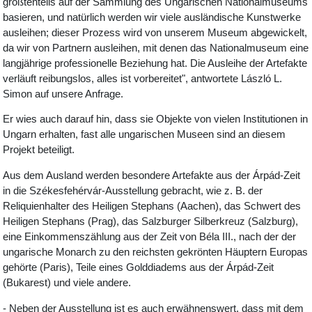
größtenteils auf der Sammlung des Ungarischen Nationalmuseums
basieren, und natürlich werden wir viele ausländische Kunstwerke
ausleihen; dieser Prozess wird von unserem Museum abgewickelt,
da wir von Partnern ausleihen, mit denen das Nationalmuseum eine
langjährige professionelle Beziehung hat. Die Ausleihe der Artefakte
verläuft reibungslos, alles ist vorbereitet", antwortete László L.
Simon auf unsere Anfrage.
Er wies auch darauf hin, dass sie Objekte von vielen Institutionen in
Ungarn erhalten, fast alle ungarischen Museen sind an diesem
Projekt beteiligt.
Aus dem Ausland werden besondere Artefakte aus der Árpád-Zeit
in die Székesfehérvár-Ausstellung gebracht, wie z. B. der
Reliquienhalter des Heiligen Stephans (Aachen), das Schwert des
Heiligen Stephans (Prag), das Salzburger Silberkreuz (Salzburg),
eine Einkommenszählung aus der Zeit von Béla III., nach der der
ungarische Monarch zu den reichsten gekrönten Häuptern Europas
gehörte (Paris), Teile eines Golddiadems aus der Árpád-Zeit
(Bukarest) und viele andere.
- Neben der Ausstellung ist es auch erwähnenswert, dass mit dem