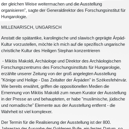
der gleichen Weise weitermachen und die Ausstellung
organisieren", sagte der Generaldirektor des Forschungsinstitut für
Hungarologie.
MILLENARISCH, UNGARISCH
Anstatt die spätantike, karolingische und slawisch geprägte Árpád-
Kultur vorzustellen, möchte ich mich auf die spezifisch ungarische
christliche Kultur des Heiligen Stephan konzentrieren
- Miklós Makoldi, Archäologe und Direktor des Archäologischen
Forschungszentrums des Forschungsinstituts für Hungarologie,
erzählte unserer Zeitung von der groß angelegten Ausstellung
"Könige und Heilige - Das Zeitalter der Árpáden" in Székesfehérvár.
Wie bereits erwähnt, griffen die oppositionellen Medien die
Ernennung von Miklós Makoldi zum neuen Kurator der Ausstellung
in der Presse an und behaupteten, er habe "muslimische, jüdische
und nomadische" Elemente aus der Ausstellung entfernt - die
Wahrheit ist viel komplexer.
Der Termin für die Realisierung der Ausstellung ist der 800.
Jahrestag der Ausgabe der Goldenen Bulle, ein festes Datum, so