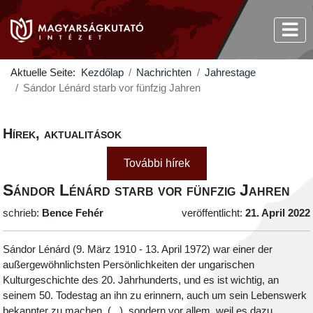
Aktuelle Seite:
Kezdőlap
Nachrichten
Jahrestage
Sándor Lénárd starb vor fünfzig Jahren
Hírek, aktualitások
További hírek
Sándor Lénárd starb vor fünfzig Jahren
schrieb:
Bence Fehér
veröffentlicht:
21. April 2022
Sándor Lénárd (9. März 1910 - 13. April 1972) war einer der
außergewöhnlichsten Persönlichkeiten der ungarischen
Kulturgeschichte des 20. Jahrhunderts, und es ist wichtig, an
seinem 50. Todestag an ihn zu erinnern, auch um sein Lebenswerk
bekannter zu machen. (...), sondern vor allem, weil es dazu