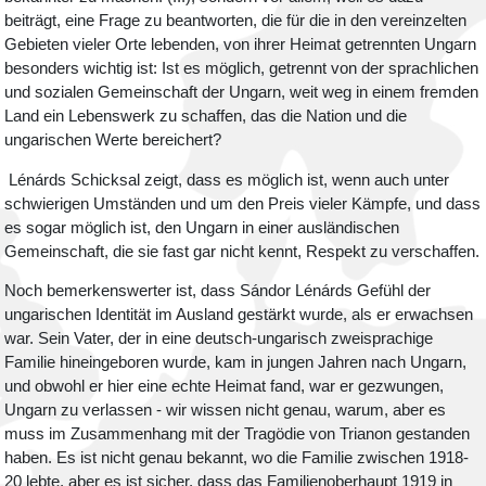
beiträgt, eine Frage zu beantworten, die für die in den vereinzelten
Gebieten vieler Orte lebenden, von ihrer Heimat getrennten Ungarn
besonders wichtig ist: Ist es möglich, getrennt von der sprachlichen
und sozialen Gemeinschaft der Ungarn, weit weg in einem fremden
Land ein Lebenswerk zu schaffen, das die Nation und die
ungarischen Werte bereichert?
Lénárds Schicksal zeigt, dass es möglich ist, wenn auch unter
schwierigen Umständen und um den Preis vieler Kämpfe, und dass
es sogar möglich ist, den Ungarn in einer ausländischen
Gemeinschaft, die sie fast gar nicht kennt, Respekt zu verschaffen.
Noch bemerkenswerter ist, dass Sándor Lénárds Gefühl der
ungarischen Identität im Ausland gestärkt wurde, als er erwachsen
war. Sein Vater, der in eine deutsch-ungarisch zweisprachige
Familie hineingeboren wurde, kam in jungen Jahren nach Ungarn,
und obwohl er hier eine echte Heimat fand, war er gezwungen,
Ungarn zu verlassen - wir wissen nicht genau, warum, aber es
muss im Zusammenhang mit der Tragödie von Trianon gestanden
haben. Es ist nicht genau bekannt, wo die Familie zwischen 1918-
20 lebte, aber es ist sicher, dass das Familienoberhaupt 1919 in