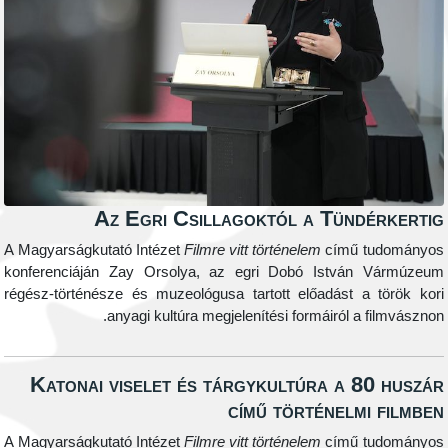
Az Egri Csillagoktól a Tünd
A Magyarságkutató Intézet
Filmre vitt történelem
című 
konferenciáján Zay Orsolya, az egri Dobó István
régész-történésze és muzeológusa tartott előadást a
anyagi kultúra megjelenítési formáiról a 
Katonai viselet és tárgykultúra a 8
című történelm
A Magyarságkutató Intézet
Filmre vitt történelem
című 