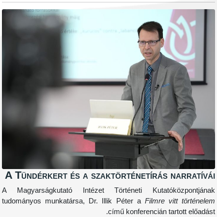
A Tündérkert és a szaktörténetírás na
A Magyarságkutató Intézet Történeti Kutatókö
tudományos munkatársa, Dr. Illik Péter a
Filmre vit
című konferencián tarto