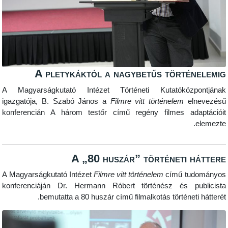
A pletykáktól a nagybetűs tört
A Magyarságkutató Intézet Történeti Kutatókö
igazgatója, B. Szabó János a
Filmre vitt történelem
konferencián A három testőr című regény filmes a
A „80 huszár” történeti
A Magyarságkutató Intézet
Filmre vitt történelem
című 
konferenciáján Dr. Hermann Róbert történész és 
bemutatta a 80 huszár című filmalkotás történe