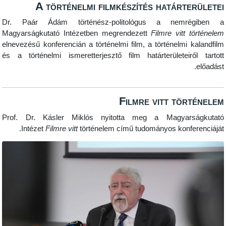
A történelmi filmkészítés határ
Dr. Paár Ádám történész-politológus a nem
Magyarságkutató Intézetben megrendezett
Filmre vit
elnevezésű konferencián a történelmi film, a történelm
és a történelmi ismeretterjesztő film határterületei
Filmre vitt tö
Prof. Dr. Kásler Miklós nyitotta meg a Magya
Intézet
Filmre vitt
történelem című tudományos kon