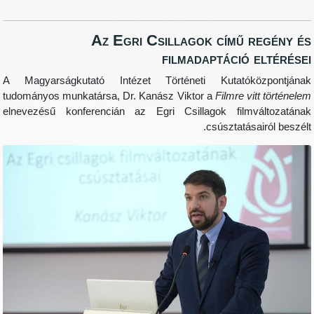
Az Egri Csillagok című r
filmadaptáció 
A Magyarságkutató Intézet Történeti Kutatókö
tudományos munkatársa, Dr. Kanász Viktor a
Filmre vi
elnevezésű konferencián az Egri Csillagok filmvá
csúsztatása