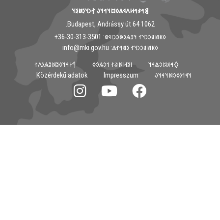
𐲘𐳀𐳎𐳀𐳢𐳤𐳁𐳍𐳓𐳪𐳦𐳀𐳦𐳜 𐲐𐳙𐳦𐳋𐳯𐳉𐳦
1062 Budapest, Andrássy út 64.
𐳓𐳞𐳯𐳠𐳛𐳙𐳦𐳐 𐳦𐳉𐳖𐳉𐳌𐳛𐳙𐳥𐳁𐳘: ‭+36-30-313-3501
𐳓𐳞𐳯𐳠𐳛𐳙𐳦𐳐 𐳉𐳘𐳀𐳐𐳖: info@mki.gov.hu
𐲀𐳇𐳀𐳦𐳓𐳉𐳯𐳉𐳖𐳋𐳤𐳐
𐳺𐳉𐳢𐳯𐳟𐳐 𐳒𐳛𐳍𐳛𐳓
𐲓𐳀𐳠𐳆𐳛𐳖𐳀𐳦
Közérdekű adatok
Impresszum
𐳦𐳁𐳒𐳋𐳓𐳛𐳯