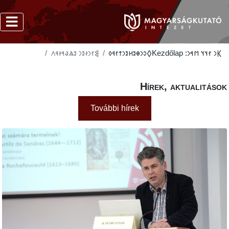
‮𐲘𐳐𐳙𐳇𐳉𐳙 𐳉𐳖𐳟𐳀𐳇𐳁𐳤
‮𐲓𐳛𐳙𐳌𐳉𐳢𐳉𐳙𐳄𐳐𐳁𐳓
Kezdőlap
𐲞
Hírek, akt
További hírek