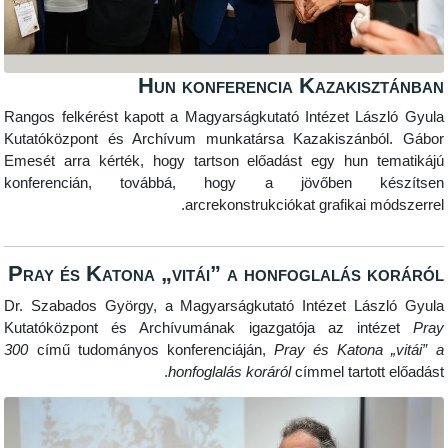
Hun konferencia Kazaki
Rangos felkérést kapott a Magyarságkutató Intézet L
Kutatóközpont és Archívum munkatársa Kazakiszán
Emesét arra kérték, hogy tartson előadást egy hun
konferencián, továbbá, hogy a jövőben 
arcrekonstrukciókat grafikai
Pray és Katona „vitái” a honfoglalás
Dr. Szabados György, a Magyarságkutató Intézet L
Kutatóközpont és Archívumának igazgatója az i
300
című tudományos konferenciáján,
Pray és Kat
honfoglalás koráról
címmel tarto