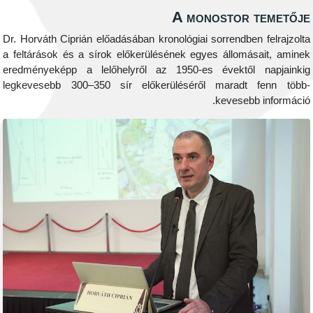
A monostor 
Dr. Horváth Ciprián előadásában kronológiai sorrendben
a feltárások és a sírok előkerülésének egyes állomás
eredményeképp a lelőhelyről az 1950-es évektől 
legkevesebb 300–350 sír előkerüléséről maradt 
kevesebb