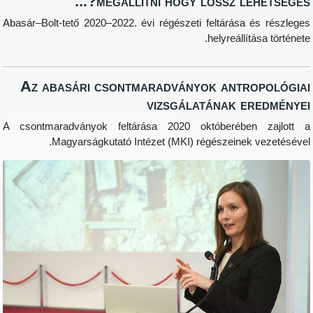
megállítni hogy lössz lehet
Abasár–Bolt-tető 2020–2022. évi régészeti feltárása 
helyreállítá
Az abasári csontmaradványok antro
vizsgálatának er
A csontmaradványok feltárása 2020 októberében
Magyarságkutató Intézet (MKI) régészeinek 