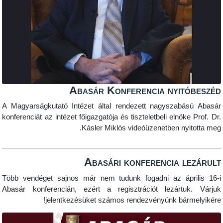
Abasár Konferencia nyi
A Magyarságkutató Intézet által rendezett nagysza
konferenciát az intézet főigazgatója és tiszteletbeli eln
Kásler Miklós videóüzenetben n
Abasári konferencia 
Több vendéget sajnos már nem tudunk fogadni az á
Abasár konferencián, ezért a regisztrációt lezár
jelentkezésüket számos rendezvényünk bá