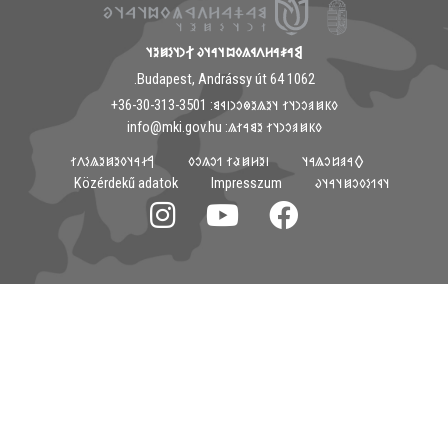
𐲘𐳀𐳎𐳀𐳢𐳤𐳁𐳍𐳓𐳪𐳦𐳀𐳦𐳜 𐲐𐳙𐳦𐳋𐳯𐳉𐳦
1062 Budapest, Andrássy út 64.
𐳓𐳞𐳯𐳠𐳛𐳙𐳦𐳐 𐳦𐳉𐳖𐳉𐳌𐳛𐳙𐳥𐳁𐳘: ‭+36-30-313-3501
𐳓𐳞𐳯𐳠𐳛𐳙𐳦𐳐 𐳉𐳘𐳀𐳐𐳖: info@mki.gov.hu
𐲀𐳇𐳀𐳦𐳓𐳉𐳯𐳉𐳖𐳋𐳤𐳐
𐳺𐳉𐳢𐳯𐳟𐳐 𐳒𐳛𐳍𐳛𐳓
𐲓𐳀𐳠𐳆𐳛𐳖𐳀𐳦
Közérdekű adatok
Impresszum
𐳦𐳁𐳒𐳋𐳓𐳛𐳯