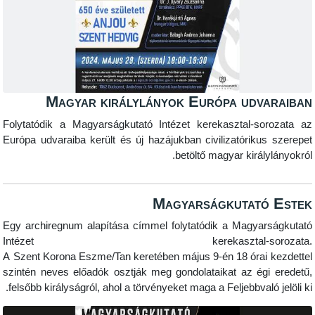
Magyar királylányok Európa ud
Folytatódik a Magyarságkutató Intézet kerekasztal-
Európa udvaraiba került és új hazájukban civilizatóri
betöltő magyar kir
Magyarságkutat
Egy archiregnum alapítása címmel folytatódik a Magy
Intézet kerekasztal-soro
A
Szent
Korona
Eszme
/
Tan
keretében
május 9-én
18 ór
szintén neves előadók osztják meg gondolataikat az é
felsőbb királyságról, ahol a törvényeket maga a Feljebbva