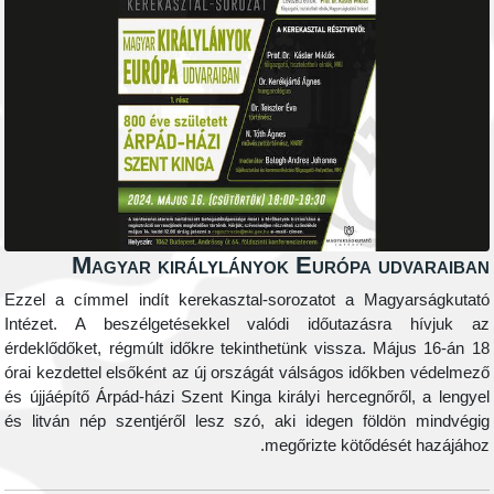
Magyar királylányok Európa ud
Ezzel a címmel indít kerekasztal-sorozatot a Magy
Intézet. A beszélgetésekkel valódi időutazásra
érdeklődőket, régmúlt időkre tekinthetünk vissza.
Máj
órai kezdettel elsőként az új országát válságos időkb
és újjáépítő Árpád-házi Szent Kinga királyi hercegnőrő
és litván nép szentjéről lesz szó, aki idegen földö
megőrizte kötődésé