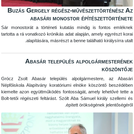
Buzás Gergely régész-művészettört
abasári monostor építészett
Sár monostorát a történeti kutatás mindig is font
tartotta a rá vonatkozó krónikás adat alapján, amely eg
alapítására, másrészt a benne található királ
Abasár település alpolgárme
kö
Grócz Zsolt Abasár település alpolgármestere, 
Népfőiskola Alapítvány koratóriumi elnöke köszöntő
kiemelte azon együttműködés fontosságát, amely lehet
Bolt-tetői régészeti feltárást. Szólt Aba Sámuel király
épített örökségének jel