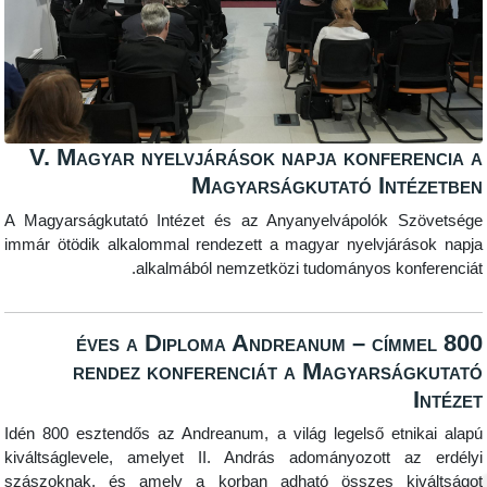
V. Magyar nyelvjárások napja konfere
Magyarságkutató Inté
A Magyarságkutató Intézet és az Anyanyelvápolók Sz
immár ötödik alkalommal rendezett a magyar nyelvjárá
alkalmából nemzetközi tudományos konf
800 éves a Diploma Andreanum – címm
rendez konferenciát a Magyarság
Idén 800 esztendős az Andreanum, a világ legelső etni
kiváltságlevele, amelyet II. András adományozott az
szászoknak, és amely a korban adható összes kiv