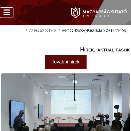
‮𐲘𐳐𐳙𐳇𐳉𐳙 𐳉𐳖𐳟𐳀𐳇𐳁𐳤
‮𐲓𐳛𐳙𐳌𐳉𐳢𐳉𐳙𐳄𐳐𐳁𐳓
Kezdőlap
𐲞𐳙 
Hírek, aktua
További hírek