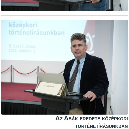
Az Abák eredete köz
történetírás