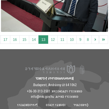
17
16
15
14
13
12
11
10
9
8
𐲘𐳀𐳎𐳀𐳢𐳤𐳁𐳍𐳓𐳪𐳦𐳀𐳦𐳜 𐲐𐳙𐳦𐳋𐳯𐳉𐳦
1062 Budapest, Andrássy út 64.
𐳓𐳞𐳯𐳠𐳛𐳙𐳦𐳐 𐳦𐳉𐳖𐳉𐳌𐳛𐳙𐳥𐳁𐳘: ‭+36-30-313-3501
𐳓𐳞𐳯𐳠𐳛𐳙𐳦𐳐 𐳉𐳘𐳀𐳐𐳖: info@mki.gov.hu
𐲀𐳇𐳀𐳦𐳓𐳉𐳯𐳉𐳖𐳋𐳤𐳐
𐳺𐳉𐳢𐳯𐳟𐳐 𐳒𐳛𐳍𐳛𐳓
𐲓𐳀𐳠𐳆𐳛𐳖𐳀𐳦