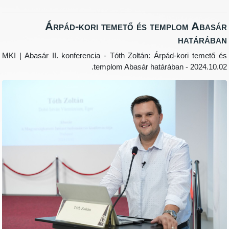
Árpád-kori temető és templom 
hat
MKI | Abasár II. konferencia - Tóth Zoltán: Árpád-kori 
templom Abasár határában - 20