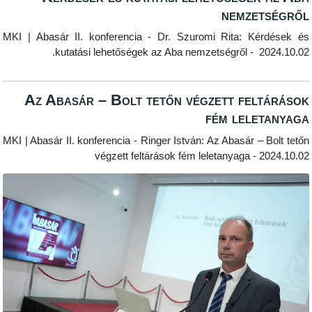
nemzet
MKI | Abasár II. konferencia - Dr. Szuromi Rita: Ké
kutatási lehetőségek az Aba nemzetségről - 20
Az Abasár – Bolt tetőn végzett felt
fém lelet
MKI | Abasár II. konferencia - Ringer István: Az Abasár – 
végzett feltárások fém leletanyaga - 