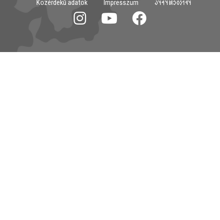
Közérdekű adatok
Impresszum
𐳦𐳁𐳒𐳋𐳓𐳛𐳯𐳦𐳀𐳦