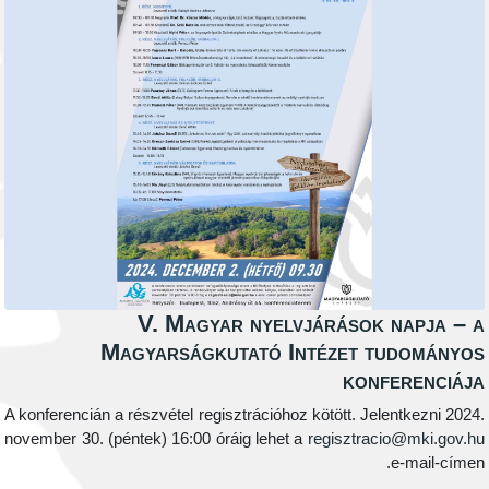
V. Magyar nyelvjárások nap
Magyarságkutató Intézet tudo
konfere
A konferencián a részvétel regisztrációhoz kötött. Jelentk
november 30. (péntek) 16:00 óráig lehet a
regisztracio@m
e-ma