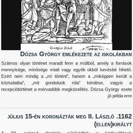
Dózsa György emlékezete az is
Számos olyan történet maradt fenn a múltból, amely
mennyisége, minősége miatt vagy egyéb okból kevé
Ezért nem mindig a „mi történt”, hanem a „miképp
köztudatba”, „mit gondolunk róla” kérdése,
recepciótörténet a mérvadóbb megközelítés. Dózsa G
1162. július 15-én koronázták meg II. Lás
(elle