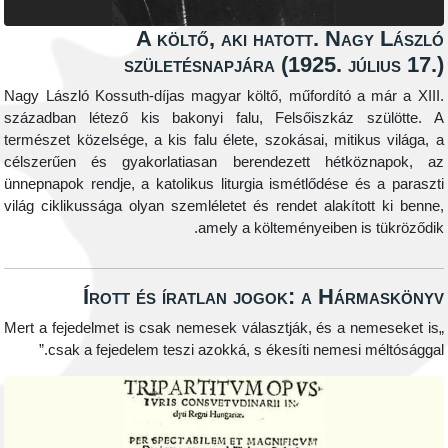
A költő, aki hatott. Nag
születésnapjára (1925. jú
Nagy László Kossuth-díjas magyar költő, műfordító a 
században létező kis bakonyi falu, Felsőiszkáz s
természet közelsége, a kis falu élete, szokásai, mitik
célszerűen és gyakorlatiasan berendezett hétkö
ünnepnapok rendje, a katolikus liturgia ismétlődése é
világ ciklikussága olyan szemléletet és rendet alakíto
amely a költeményeiben is
Írott és íratlan jogok: a Hár
„Mert a fejedelmet is csak nemesek választják, és a n
csak a fejedelem teszi azokká, s ékesíti nemesi m