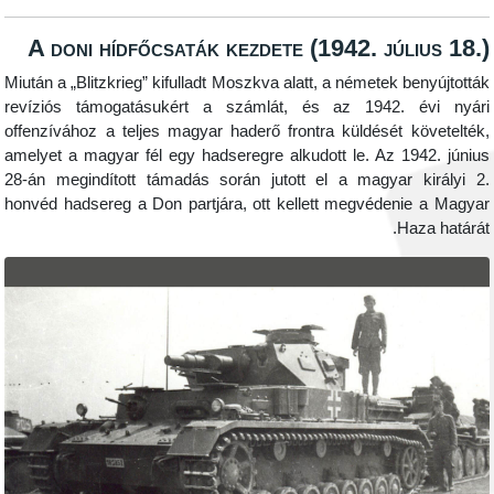
A doni hídfőcsaták kezdete (1942. jú
Miután a „Blitzkrieg” kifulladt Moszkva alatt, a németek 
revíziós támogatásukért a számlát, és az 1942.
offenzívához a teljes magyar haderő frontra küldését
amelyet a magyar fél egy hadseregre alkudott le. Az 
28-án megindított támadás során jutott el a magyar
honvéd hadsereg a Don partjára, ott kellett megvéden
H