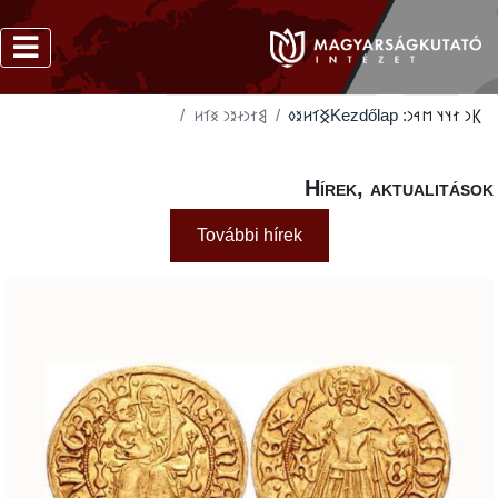
‮𐲘𐳐𐳙𐳇𐳉𐳙 𐳏𐳑𐳢
‮𐲏𐳑𐳢𐳉𐳓
Kezdőlap
𐲞
Hírek, akt
További hírek