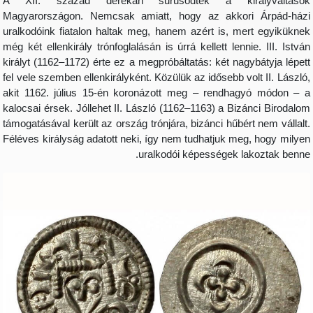
A XII. század derekán sűrűsödtek a királ
Magyarországon. Nemcsak amiatt, hogy az akkori 
uralkodóink fiatalon haltak meg, hanem azért is, mer
még két ellenkirály trónfoglalásán is úrrá kellett lennie
királyt (1162–1172) érte ez a megpróbáltatás: két nagyb
fel vele szemben ellenkirályként. Közülük az idősebb volt
akit 1162. július 15-én koronázott meg – rendhagy
kalocsai érsek. Jóllehet II. László (1162–1163) a Bizán
támogatásával került az ország trónjára, bizánci hűbért 
Féléves királyság adatott neki, így nem tudhatjuk meg,
uralkodói képességek lak