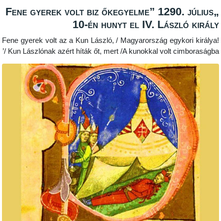
„Fene gyerek volt biz őkegyelme” 1290.
10-én hunyt el IV. Lász
Fene gyerek volt az a Kun László, / Magyarország egyk
/ Kun Lászlónak azért híták őt, mert /A kunokkal volt c