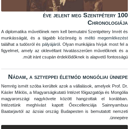
100 éve jelent meg Szentpé
Chron
A diplomatika művelőinek nem kell bemutatni Szentpét
munkásságát, és a tágabb közönség is
méltó meg
találhat a tudósról és
pályájáról
. Olyan munkájára hívju
figyelmet, amely az oklevéltant hivatásszerűen műve
múlt iránt csupán érdeklődőknek is alapvető
Nádam, a sztyeppei életmód mongólia
Nemrég ismét szóba kerültek azok a vállalások, amely
Kásler Miklós, a Magyarságkutató Intézet főigazgatója
magyarországi nagykövete között hangzottak el
Intézetünk meghívást kapott Őexcellenciája S
Baatarjavtól az ázsiai ország Budapesten is bemutat