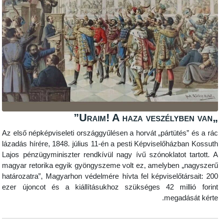
Az első népképviseleti országgyűlésen a horvát „pártüt
lázadás hírére, 1848. július 11-én a pesti Képviselőhá
Lajos pénzügyminiszter rendkívül nagy ívű szónoklato
magyar retorika egyik gyöngyszeme volt ez, amelyben
határozatra”, Magyarhon védelmére hívta fel képviselő
ezer újoncot és a kiállításukhoz szükséges 42 mi
megad