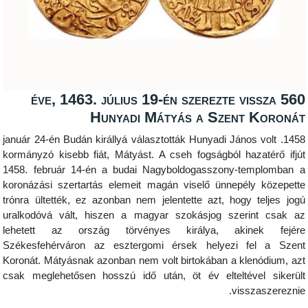
560 éve, 1463. július 19-én szerezte v
Hunyadi Mátyás a Szent
1458. január 24-én Budán királlyá választották Hunyadi Jáno
kormányzó kisebb fiát, Mátyást. A cseh fogságból haz
1458. február 14-én a budai Nagyboldogasszony-te
koronázási szertartás elemeit magán viselő ünnepél
trónra ültették, ez azonban nem jelentette azt, hogy
uralkodóvá vált, hiszen a magyar szokásjog szeri
lehetett az ország törvényes királya, akin
Székesfehérváron az esztergomi érsek helyezi f
Koronát. Mátyásnak azonban nem volt birtokában a kle
csak meglehetősen hosszú idő után, öt év elteltév
viss