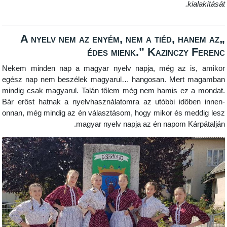
„A nyelv nem az enyém, nem a tiéd, 
édes mienk.” Kazincz
Nekem minden nap a magyar nyelv napja, még az 
egész nap nem beszélek magyarul… hangosan. Mer
mindig csak magyarul. Talán tőlem még nem hamis e
Bár erőst hatnak a nyelvhasználatomra az utóbbi id
onnan, még mindig az én választásom, hogy mikor és 
magyar nyelv napja az én napom 