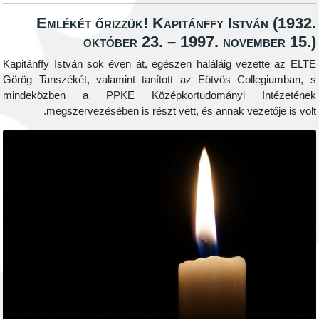
Emlékét őrizzük! Kapitánffy Istvá
október 23. – 1997. novem
Kapitánffy István sok éven át, egészen haláláig veze
Görög Tanszékét, valamint tanított az Eötvös Coll
mindeközben a PPKE Középkortudományi In
megszervezésében is részt vett, és annak vezet