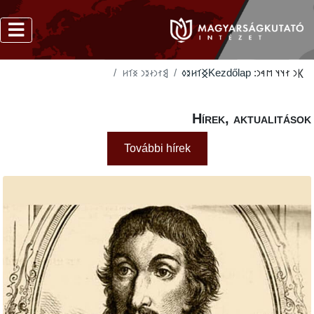
‮𐲘𐳐𐳙𐳇𐳉𐳙 𐳏𐳑𐳢
‮𐲏𐳑𐳢𐳉𐳓
Kezdőlap
𐲞
Hírek, akt
További hírek