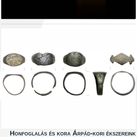
Honfoglalás és kora Árpád-kori ék