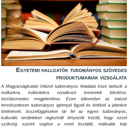
Egyetemi hallgatók tudományos 
produktumainak vi
A Magyarságkutató Intézet tudományos feladatai közé
múltunkra, kultúránkra vonatkozó ismeretek 
torzításmentes megjelenítése. Ezen túlmenően 
természetesen tudományos igénnyel figyeli és értékel
történéseit, összefüggéseket tár fel az egyes t
kulturális területeken regisztrált tényezők között,
szükség szerint segítse a mind tisztább, reá