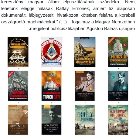
keresztény magyar állam elpusztításának szá
lehetünk eléggé hálásak Raffay Ernőnek, amiért t
dokumentált, lábjegyzetelt, hivatkozott kötetben feltárt
országrontó machinációkat.” (…) – fogalmaz a Magya
megjelent publicisztikájában Ágoston Balá