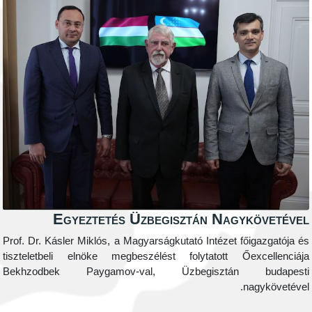
Egyeztetés Üzbegisztán Nagyk
Prof. Dr. Kásler Miklós, a Magyarságkutató Intézet fői
tiszteletbeli elnöke megbeszélést folytatott Őex
Bekhzodbek Paygamov-val, Üzbegisztán b
na