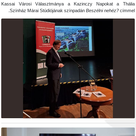
Kassai Városi Választmánya a Kazinczy Napoka
Színház Márai Stúdiójának színpadán
Beszélni ne