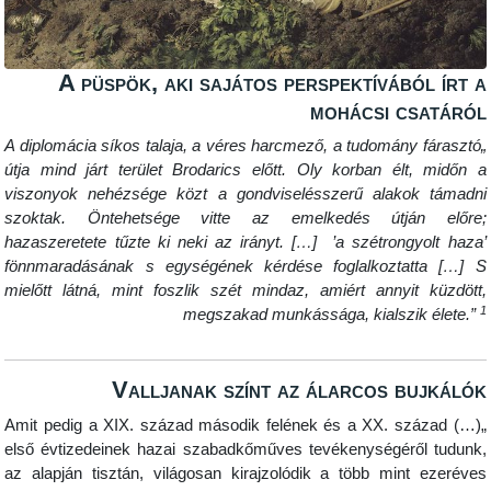
A püspök, aki sajátos perspektívá
mohácsi 
„A diplomácia síkos talaja, a véres harcmező, a tudomá
útja mind járt terület Brodarics előtt. Oly korban é
viszonyok nehézsége közt a gondviselésszerű alak
szoktak. Öntehetsége vitte az emelkedés útj
hazaszeretete tűzte ki neki az irányt. […] ’a szétro
fönnmaradásának s egységének kérdése foglalkozt
mielőtt látná, mint foszlik szét mindaz, amiért anny
megszakad munkássága, kialsz
Valljanak színt az álarcos 
„(…) Amit pedig a XIX. század második felének és a XX.
első évtizedeinek hazai szabadkőműves tevékenységé
az alapján tisztán, világosan kirajzolódik a több mi