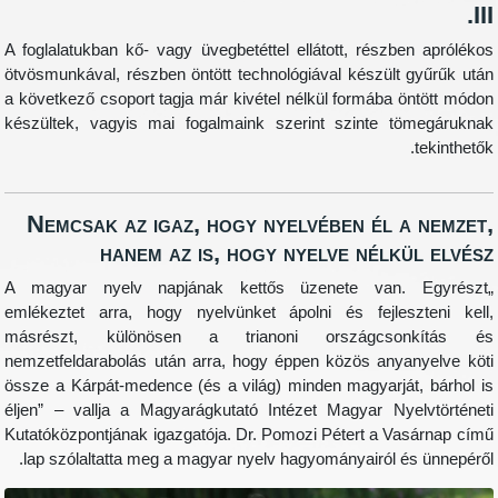
A foglalatukban kő- vagy üvegbetéttel ellátott, részb
ötvösmunkával, részben öntött technológiával készült
a következő csoport tagja már kivétel nélkül formába 
készültek, vagyis mai fogalmaink szerint szinte t
Nemcsak az igaz, hogy nyelvében él a
hanem az is, hogy nyelve nélk
„A magyar nyelv napjának kettős üzenete van.
emlékeztet arra, hogy nyelvünket ápolni és fejles
másrészt, különösen a trianoni országcso
nemzetfeldarabolás után arra, hogy éppen közös anya
össze a Kárpát-medence (és a világ) minden magyarját
éljen” – vallja a Magyarágkutató Intézet Magyar Nye
Kutatóközpontjának igazgatója. Dr. Pomozi Pétert a V
lap szólaltatta meg a magyar nyelv hagyományairól é