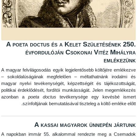
A poeta doctus és a Kelet Születésé
évfordulóján Csokonai Vitéz 
em
A magyar felvilágosodás egyik legjelentősebb költőjé
– sokoldalúságának megfelelően – méltathatnánk i
magyar nyelvi tevékenységét, képzettségét és tájék
politikai érdeklődését, fordítói munkásságát. Jelen 
azonban a
poeta doctus
tevékenysége egy kevé
színfoltjának bemutatásával tiszteleg a költő 
A kassai magyarok ünnepén
A napokban immár 55. alkalommal rendezte meg 