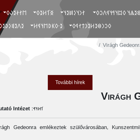
‮𐲮𐲐𐲇𐲉𐲜𐲓
‮𐲏𐲑𐲢𐲉𐲓
‮ 𐲐𐲙𐲦𐲋𐲯𐲉𐲦
‮ 𐲓𐲐𐲉𐲘𐲉𐲖𐲦 𐲓𐲪𐲦𐲀𐲦
‮𐲉𐲤𐲉𐲘𐲋𐲚𐲉𐲓
‮𐲉-𐲓𐲞𐲚𐲮𐲦𐲁𐲢
‮𐲓𐲛𐲙𐲌𐲉𐲢𐲉𐲙𐲄𐲐𐲁𐲓
Virágh Gedeonr
További hírek
Virágh 
tató Intézet
𐳑𐳢𐳦𐳀:
rágh Gedeonra emlékeztek szülővárosában, Kunszentmik