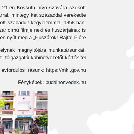
r 21-én Kossuth hívó szavára szökött
rral, mintegy két századdal verekedte
zött szabadult kegyelemmel, 1858-ban.
ár című filmje neki és huszárjainak is
n nyílt meg a „Huszárok! Rajta! Előre!”
melynek megnyitójára munkatársunkat,
 főigazgatói kabinetvezetőt kérték fel.
 évfordulós írásunk:
https://mki.gov.hu
Fényképek:
budaihonvedek.hu