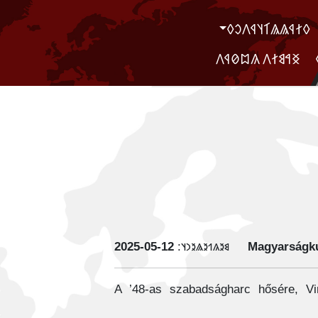
‮𐲓𐲐𐲁𐲖𐲖𐲑𐲦𐲁𐲤𐲛𐲓
‮ ‮𐲏𐲀𐲘𐲐𐲤 𐲍𐲪𐲗𐲁𐲤
‭2025-05-12
𐳘𐳉𐳍𐳒𐳉𐳖𐳉𐳙𐳦:
Magyarságku
A ’48-as szabadságharc hősére, Vi