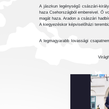
A jászkun legénységű császári-királ
haza Csehországból embereivel. Ő vol
magát haza. Aradon a császári hadbír
A kiegyezéskor képviselőházi terembiz
A legmagyarabb lovassági csapatnem 
Virág