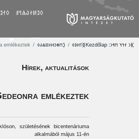
𐲤𐲛𐲓
𐲓𐲉𐲯𐲇𐲟𐲖𐲀𐲠
a emlékeztek
‮𐲋𐳮𐳌𐳛𐳢𐳇𐳪𐳖𐳜𐳓
‮𐲏𐳑𐳢𐳉𐳓
Kezdőlap
𐲞𐳙 𐳐𐳦𐳦 𐳮𐳀𐳙:
Hírek, aktualitások
Gedeonra emlékeztek
lóson, születésének bicentenáriuma
alkalmából május 11-én