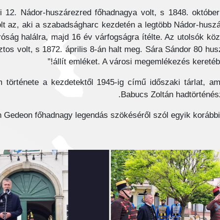
yi 12. Nádor-huszárezred főhadnagya volt, s 1848. októbe
t az, aki a szabadságharc kezdetén a legtöbb Nádor-huszá
óság halálra, majd 16 év várfogságra ítélte. Az utolsók kö
tos volt, s 1872. április 8-án halt meg. Sára Sándor 80 husz
állít emléket. A városi megemlékezés keretébe
története a kezdetektől 1945-ig című időszaki tárlat, a
Babucs Zoltán hadtörténész,
h Gedeon főhadnagy legendás szökéséről szól egyik korábbi