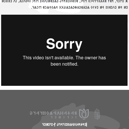
𐳾 𐳋𐳮𐳉𐳦, 𐳀𐳘𐳐 𐳘𐳞𐳍𐳞𐳦𐳦𐳭𐳙𐳓 𐳮𐳀𐳙, 𐳘𐳋𐳗𐳢𐳉𐳏𐳀𐳦𐳜 𐳉𐳖𐳉𐳘𐳯𐳋𐳤𐳢𐳉 𐳮𐳀𐳙 𐳥𐳭𐳓𐳤𐳋𐳍, 𐳋𐳤 𐳉𐳏𐳏𐳉
𐳉𐳯 𐳀𐳯 𐳉𐳤𐳉𐳘𐳋𐳚 𐳀𐳯 𐳉𐳎𐳐𐳓 𐳖𐳉𐳍𐳘𐳉𐳍𐳌𐳉𐳖𐳉𐳖𐳟𐳂𐳂 𐳀𐳖𐳓𐳀𐳖𐳛𐳘 𐳮𐳛𐳖𐳦
𐲘𐳀𐳎𐳀𐳢𐳤𐳁𐳍𐳓𐳪𐳦𐳀𐳦𐳜 𐲐𐳙𐳦𐳋𐳯𐳉𐳦