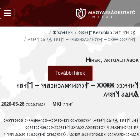
𐲦𐳢𐳐𐳀𐳙𐳛𐳙 𐳾
‮𐲮𐳐𐳇𐳉𐳜𐳓
Kezdőlap
𐲞𐳙 𐳐𐳦𐳦 𐳮𐳀𐳙:
‮𐲦𐳢𐳐𐳀𐳙𐳛𐳙 𐳿𐳿𐳼𐳼 – 𐲐𐳙𐳦𐳉𐳢𐳒𐳫𐳤𐳛𐳢𐳛𐳯𐳀𐳦 – 𐲮𐳐𐳯𐳐 𐲖𐳁𐳥𐳖𐳜 𐲦𐳀𐳘𐳁𐳤
Hírek, aktualitáso
További hírek
‮𐲦𐳢𐳐𐳀𐳙𐳛𐳙 𐳿𐳿𐳼𐳼 – 𐲐𐳙𐳦𐳉𐳢𐳒𐳫𐳤𐳛𐳢𐳛𐳯𐳀𐳦 – 𐲮𐳐𐳯
𐲖𐳁𐳥𐳖𐳜 𐲦𐳀𐳘𐳁
‭2020-05-28
𐳘𐳉𐳍𐳒𐳉𐳖𐳉𐳙𐳦:
MKI
𐳑𐳢𐳦𐳀:
‮𐲇𐳢. 𐲮𐳐𐳯𐳐 𐲖𐳁𐳥𐳖𐳜 𐲦𐳀𐳘𐳁𐳤, 𐳐𐳙𐳦𐳋𐳯𐳉𐳦𐳭𐳙𐳓 𐳦𐳪𐳇𐳛𐳘𐳁𐳚𐳛𐳤-𐳌𐳟𐳐𐳍𐳀𐳯𐳍𐳀𐳦𐳜 𐳏𐳉𐳗𐳉𐳦𐳦𐳉𐳤
𐳀𐳯 𐳐𐳙𐳦𐳉𐳢𐳒𐳫𐳂𐳀𐳙 𐳀 𐳦𐳪𐳇𐳛𐳘𐳁𐳚𐳛𐳤 𐳛𐳙𐳖𐳐𐳙𐳉 𐲦𐳢𐳐𐳀𐳙𐳛𐳙-𐳓𐳛𐳙𐳌𐳉𐳢𐳉𐳙𐳄𐳐𐳁𐳙
𐳘𐳉𐳍𐳢𐳉𐳙𐳇𐳉𐳯𐳋𐳤𐳋𐳙𐳉𐳓 𐳢𐳋𐳥𐳖𐳉𐳦𐳉𐳐𐳢𐳟𐳖 𐳂𐳉𐳥𐳋𐳖𐳦. 𐲓𐳐𐳉𐳘𐳉𐳖𐳦𐳉: 𐳋𐳢𐳦𐳋𐳓𐳉𐳖𐳙𐳐 𐳓𐳉𐳖𐳖 𐳀𐳯𐳦 