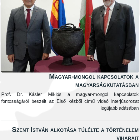
Magyar-mongol kapcsola
magyarságkutat
Prof. Dr. Kásler Miklós a magyar-mongol kapcs
fontosságáról beszélt az Első kézből című videó interjú
legújabb ad
Szent István alkotása túlélte a törté
vih