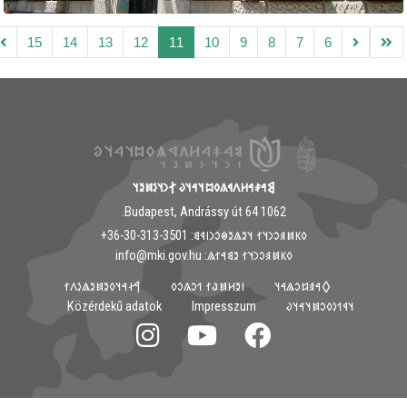
15
14
13
12
11
10
9
8
7
6
𐲘𐳀𐳎𐳀𐳢𐳤𐳁𐳍𐳓𐳪𐳦𐳀𐳦𐳜 𐲐𐳙𐳦𐳋𐳯𐳉𐳦
1062 Budapest, Andrássy út 64.
𐳓𐳞𐳯𐳠𐳛𐳙𐳦𐳐 𐳦𐳉𐳖𐳉𐳌𐳛𐳙𐳥𐳁𐳘: ‭+36-30-313-3501
𐳓𐳞𐳯𐳠𐳛𐳙𐳦𐳐 𐳉𐳘𐳀𐳐𐳖: info@mki.gov.hu
𐲀𐳇𐳀𐳦𐳓𐳉𐳯𐳉𐳖𐳋𐳤𐳐
𐳺𐳉𐳢𐳯𐳟𐳐 𐳒𐳛𐳍𐳛𐳓
𐲓𐳀𐳠𐳆𐳛𐳖𐳀𐳦
Közérdekű adatok
Impresszum
𐳦𐳁𐳒𐳋𐳓𐳛𐳯𐳦𐳀𐳦𐳜