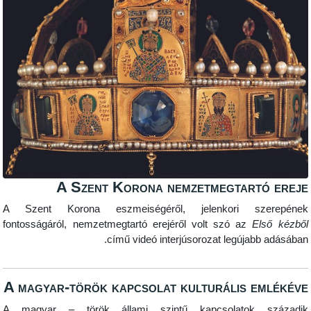
A Szent Korona nemzetmegtartó 
A Szent Korona eszmeiségéről, jelenkori szere
fontosságáról, nemzetmegtartó erejéről volt szó az
Első 
című videó interjúsorozat legújabb ad
A magyar-török kapcsolat kulturális eml
A magyar – török állami szintű kapcsolatok sz