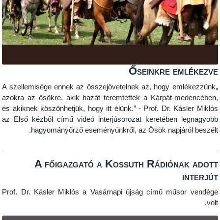
Őseinkre emlé
„A szellemisége ennek az összejövetelnek az, hogy emlék
azokra az ősökre, akik hazát teremtettek a Kárpát-mede
és akiknek köszönhetjük, hogy itt élünk.” - Prof. Dr. Kásler
az Első kézből című videó interjúsorozat keretében leg
hagyományőrző eseményünkről, az Ősök napjáról b
A főigazgató a Kossuth Rádiónak 
int
Prof. Dr. Kásler Miklós a Vasárnapi újság című műsor v