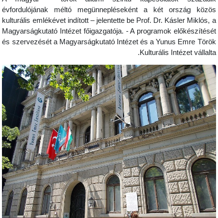
évfordulójának méltó megünnepléseként a két ország
kulturális emlékévet indított – jelentette be Prof. Dr. Kásler M
Magyarságkutató Intézet főigazgatója. - A programok előkés
és szervezését a Magyarságkutató Intézet és a Yunus Emr
Kulturális Intézet v