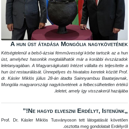
A hun üst átadása Mongólia nagyköve
Kétségtelenül a belső-ázsiai fémművességi körbe tartozik a
üst, amelyhez hasonlók megtalálhatók már a korábbi évs
leletanyagában. A Magyarságkutató Intézet vállalta és teljesí
hun üst restaurálását. Ünnepélyes és hivatalos keretek közöt
dr. Kásler Miklós július 28-án átadta Sainnyambuu Baatar
Mongólia magyarországi nagykövetének a felbecsülhetetlen
leletet, amely így visszakerül ha
Prof. Dr. Kásler Miklós Tusványoson tett látogatását k
osztotta meg gondolatait Erd