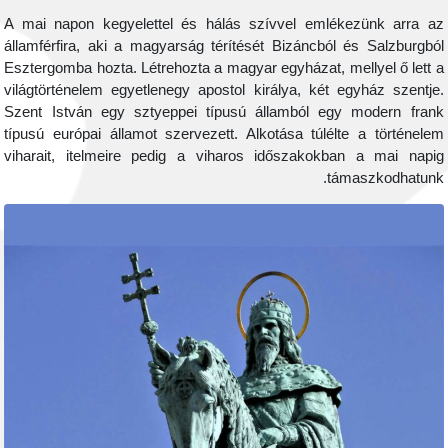
A mai napon kegyelettel és hálás szívvel emlékezünk a
államférfira, aki a magyarság térítését Bizáncból és Salz
Esztergomba hozta. Létrehozta a magyar egyházat, mellyel ő
világtörténelem egyetlenegy apostol királya, két egyház s
Szent István egy sztyeppei típusú államból egy modern
típusú európai államot szervezett. Alkotása túlélte a tör
viharait, itelmeire pedig a viharos időszakokban a mai
támaszkodh