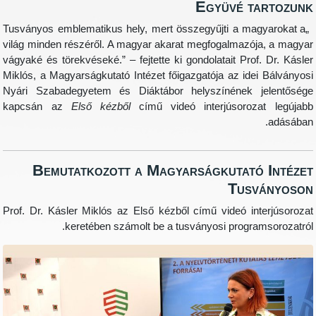
Együvé tart
„Tusványos emblematikus hely, mert összegyűjti a magyaro
világ minden részéről. A magyar akarat megfogalmazója, a
vágyaké és törekvéseké.” – fejtette ki gondolatait Prof. Dr.
Miklós, a Magyarságkutató Intézet főigazgatója az idei Bál
Nyári Szabadegyetem és Diáktábor helyszínének jelen
kapcsán az
Első kézből
című videó interjúsorozat l
ad
Bemutatkozott a Magyarságkutató In
Tusvány
Prof. Dr. Kásler Miklós az Első kézből című videó interjú
keretében számolt be a tusványosi programsoro