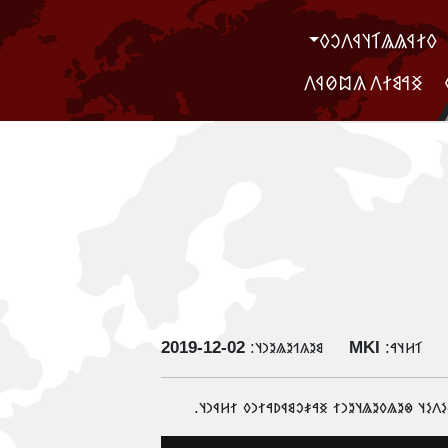
‮𐲓𐲐𐲁𐲖𐲖𐲑𐲦𐲁𐲤𐲛𐲓
‮ ‮𐲏𐲀𐲘𐲐𐲤 𐲍𐲪𐲗𐲁𐲤
‭2019-12-02
𐳘𐳉𐳍𐳒𐳉𐳖𐳉𐳙𐳦:
MKI
𐳑𐳢𐳦𐳀:
‮𐲓𐳀𐳤𐳤𐳀𐳐 𐲖𐳀𐳒𐳛𐳤 𐳖𐳛𐳮𐳀𐳤𐳑𐳒𐳁𐳥 𐳀 𐲘𐳀𐳎𐳀𐳢𐳤𐳁