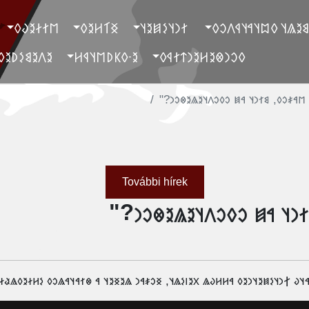
‮𐲮𐲐𐲇𐲉𐲜𐲓
‮𐲏𐲑𐲢𐲉𐲓
‮ 𐲐𐲙𐲦𐲋𐲯𐲉𐲦
‮ 𐲓𐲐𐲉𐲘𐲉𐲖𐲦 𐲓𐲪𐲦𐲀𐲦
‮𐲉𐲤𐲉𐲘𐲋𐲚𐲉𐲓
‮𐲉-𐲓𐲞𐲚𐲮𐲦𐲁𐲢
‮𐲓𐲛𐲙𐲌𐲉𐲢𐲉𐲙𐲄𐲐𐲁𐲓
‮"𐲋𐳢𐳇𐳉𐳓𐳉𐳤𐳉𐳂𐳂 𐳮𐳀𐳎𐳛𐳓, 𐳘𐳐𐳙𐳦 𐳀𐳯 𐳛
További hírek
‮"𐲋𐳢𐳇𐳉𐳓𐳉𐳤𐳉𐳂𐳂 𐳮𐳀𐳎𐳛𐳓, 
𐳓𐳪𐳦𐳀𐳦𐳜 𐲐𐳙𐳦𐳋𐳯𐳉𐳦𐳙𐳉𐳓 𐳀𐳢𐳢𐳜𐳖 𐳂𐳉𐳥𐳋𐳖𐳦, 𐳏𐳛𐳎𐳀𐳙 𐳖𐳉𐳏𐳉𐳦 𐳀 𐳌𐳐𐳀𐳦𐳀𐳖𐳛𐳓 𐳋𐳢𐳇𐳉