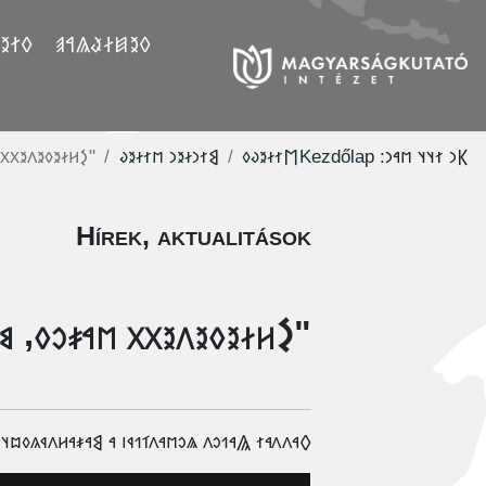
𐲤𐲛𐲓
𐲓𐲉𐲯𐲇𐲟𐲖𐲀𐲠
𐳓𐳛𐳤𐳦𐳉𐳖𐳉𐳌𐳛𐳙?"
‮𐲘𐳐𐳙𐳇𐳉𐳙 𐳮𐳐𐳇𐳉𐳜
‮𐲮𐳐𐳇𐳉𐳜𐳓
Kezdőlap
𐲞𐳙 𐳐𐳦𐳦 𐳮𐳀𐳙:
Hírek, aktualitások
𐳐𐳙𐳦 𐳀𐳯 𐳛𐳓𐳛𐳤𐳦𐳉𐳖𐳉𐳌𐳛𐳙?"
𐳖𐳟𐳇𐳋𐳤𐳋𐳦 𐳌𐳉𐳖𐳓𐳉𐳖𐳦𐳉𐳙𐳐 𐳏𐳀𐳎𐳛𐳘𐳁𐳚𐳀𐳐𐳙𐳓 𐳐𐳢𐳁𐳙𐳦.