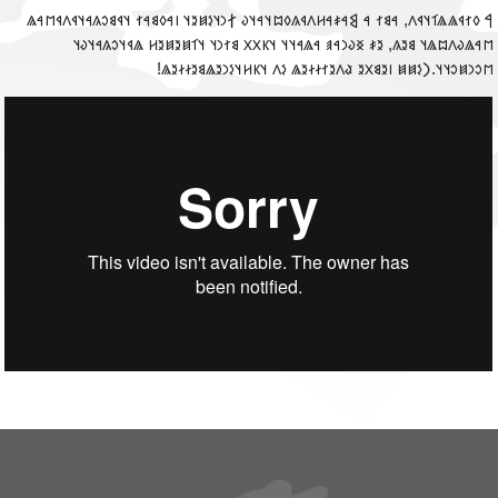
‮𐲀 𐳓𐳐𐳁𐳖𐳖𐳑𐳦𐳁𐳤, 𐳀𐳘𐳐 𐳀 𐲘𐳀𐳎𐳀𐳢𐳤𐳁𐳍𐳓𐳪𐳦𐳀𐳦𐳜 𐲐𐳙𐳦𐳋𐳯𐳉𐳦 𐳥𐳀𐳓𐳘𐳀𐳐 𐳦𐳁𐳘𐳛𐳍𐳀𐳦𐳁𐳤𐳁𐳮𐳀
𐳮𐳀𐳖𐳜𐳤𐳪𐳖𐳦 𐳘𐳉𐳍, 𐳉𐳎 𐳏𐳜𐳙𐳀𐳠 𐳀𐳖𐳀𐳦𐳦 𐳦𐳞𐳂𐳂 𐳘𐳐𐳙𐳦 𐳦𐳑𐳯𐳉𐳯𐳉𐳢 𐳖𐳁𐳦𐳛𐳍𐳀𐳦𐳜
𐳮𐳛𐳙𐳯𐳛𐳦𐳦.𐲙𐳋𐳯𐳯 𐳥𐳉𐳘𐳂𐳉 𐳟𐳤𐳉𐳐𐳇𐳇𐳉𐳖 𐳋𐳤 𐳦𐳞𐳢𐳦𐳋𐳙𐳉𐳖𐳘𐳉𐳇𐳇𐳉𐳖