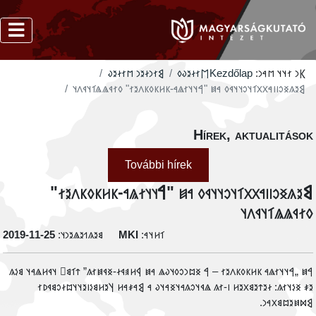
‮𐲘𐳐𐳙𐳇𐳉𐳙 𐳮𐳐𐳇𐳉𐳜
‮𐲮𐳐𐳇𐳉𐳜𐳓
Kezdőlap
𐲞𐳙 𐳐𐳦𐳦 𐳮𐳀𐳙:
‮𐲘𐳉𐳍𐳏𐳛𐳥𐳥𐳀𐳂𐳂𐳑𐳦𐳛𐳦𐳦𐳁𐳓 𐳀𐳯 "𐲀𐳦𐳦𐳐𐳖𐳀-𐳞𐳢𐳞𐳓𐳞𐳤𐳉𐳐" 𐳓𐳐𐳁𐳖𐳖𐳑𐳦𐳁𐳤𐳦
Hírek, aktualitáso
További hírek
‮𐲘𐳉𐳍𐳏𐳛𐳥𐳥𐳀𐳂𐳂𐳑𐳦𐳛𐳦𐳦𐳁𐳓 𐳀𐳯 "𐲀𐳦𐳦𐳐𐳖𐳀-𐳞𐳢𐳞𐳓𐳞𐳤𐳉𐳐
𐳓𐳐𐳁𐳖𐳖𐳑𐳦𐳁𐳤
‭2019-11-25
𐳘𐳉𐳍𐳒𐳉𐳖𐳉𐳙𐳦:
MKI
𐳑𐳢𐳦𐳀:
‮𐲀𐳯 „𐲀𐳦𐳦𐳐𐳖𐳀 𐳞𐳢𐳞𐳓𐳞𐳤𐳉𐳐 – 𐲀 𐳏𐳪𐳙𐳛𐳓𐳦𐳜𐳖 𐳀𐳯 𐲁𐳢𐳠𐳁𐳇-𐳏𐳁𐳯𐳐𐳍” 𐳄𐳑𐳘𐳹 𐳦𐳁𐳢𐳖𐳀𐳦 𐳘𐳋
𐳉𐳎 𐳏𐳋𐳦𐳐𐳍: 𐳇𐳉𐳄𐳉𐳘𐳂𐳉𐳢 𐳺-𐳐𐳍 𐳖𐳁𐳦𐳛𐳍𐳀𐳦𐳏𐳀𐳦𐳜 𐳀 𐲘𐳀𐳎𐳀𐳢 𐲦𐳉𐳢𐳘𐳋𐳥𐳉𐳦𐳦𐳪𐳇𐳛𐳘𐳁𐳚
𐲘𐳫𐳯𐳉𐳪𐳘𐳂𐳀𐳙