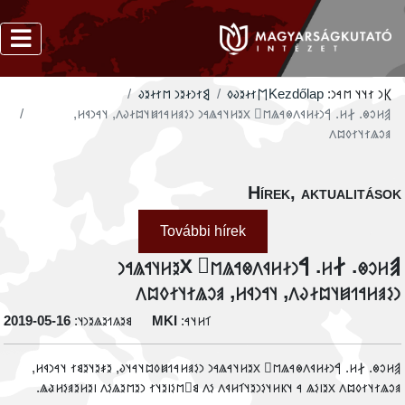
‮𐲘𐳐𐳙𐳇𐳉𐳙 𐳮𐳐𐳇𐳉𐳜
‮𐲮𐳐𐳇𐳉𐳜𐳓
Kezdőlap
𐲞𐳙 𐳐𐳦𐳦 𐳮𐳀𐳙:
‮𐲠𐳢𐳛𐳌. 𐲇𐳢. 𐲀𐳙𐳇𐳢𐳁𐳤𐳌𐳀𐳖𐳮𐳸 𐳼𐳉𐳢𐳦𐳀𐳖𐳀𐳙 𐳙𐳋𐳠𐳢𐳀𐳒𐳯𐳦𐳪𐳇𐳜𐳤, 𐳦𐳀𐳙𐳁𐳢,
𐳠𐳛𐳖𐳐𐳦𐳐𐳓𐳪𐳤
Hírek, aktualitáso
További hírek
‮𐲠𐳢𐳛𐳌. 𐲇𐳢. 𐲀𐳙𐳇𐳢𐳁𐳤𐳌𐳀𐳖𐳮𐳸 𐳼𐳉𐳢𐳦𐳀𐳖𐳀
𐳙𐳋𐳠𐳢𐳀𐳒𐳯𐳦𐳪𐳇𐳜𐳤, 𐳦𐳀𐳙𐳁𐳢, 𐳠𐳛𐳖𐳐𐳦𐳐𐳓𐳪
‭2019-05-16
𐳘𐳉𐳍𐳒𐳉𐳖𐳉𐳙𐳦:
MKI
𐳑𐳢𐳦𐳀:
‮𐲠𐳢𐳛𐳌. 𐲇𐳢. 𐲀𐳙𐳇𐳢𐳁𐳤𐳌𐳀𐳖𐳮𐳸 𐳼𐳉𐳢𐳦𐳀𐳖𐳀𐳙 𐳙𐳋𐳠𐳢𐳀𐳒𐳯𐳓𐳪𐳦𐳀𐳦𐳜, 𐳉𐳎𐳉𐳦𐳉𐳘𐳐 𐳦𐳀𐳙𐳁𐳢
𐳠𐳛𐳖𐳐𐳦𐳐𐳓𐳪𐳤 𐳂𐳉𐳥𐳋𐳖 𐳀 𐳦𐳞𐳢𐳦𐳋𐳙𐳉𐳦𐳑𐳢𐳁𐳤 𐳋𐳤 𐳘𐳹𐳮𐳋𐳥𐳉𐳦𐳐 𐳙𐳉𐳮𐳉𐳖𐳋𐳤 𐳥𐳉𐳢𐳉𐳠𐳋𐳢𐳟𐳖