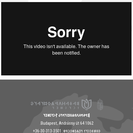
𐲘𐳀𐳎𐳀𐳢𐳤𐳁𐳍𐳓𐳪𐳦𐳀𐳦𐳜 𐲐𐳙𐳦𐳋𐳯𐳉𐳦
1062 Budapest, Andrássy út 64.
𐳓𐳞𐳯𐳠𐳛𐳙𐳦𐳐 𐳦𐳉𐳖𐳉𐳌𐳛𐳙𐳥𐳁𐳘: ‭+36-30-313-3501