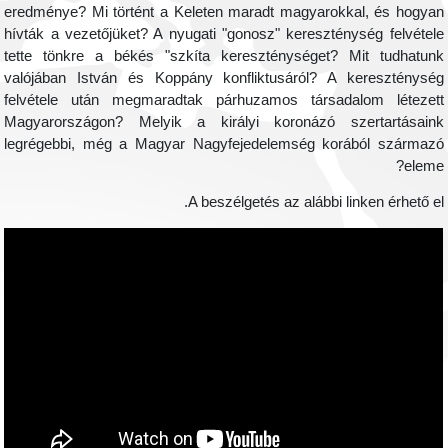
eredménye? Mi történt a Keleten maradt magyarokkal, és hogya
hívták a vezetőjüket? A nyugati "gonosz" kereszténység felvétel
tette tönkre a békés "szkíta kereszténységet? Mit tudhatun
valójában István és Koppány konfliktusáról? A kereszténysé
felvétele után megmaradtak párhuzamos társadalom létezet
Magyarországon? Melyik a királyi koronázó szertartásain
legrégebbi, még a Magyar Nagyfejedelemség korából származ
eleme
A beszélgetés az alábbi linken érhető el