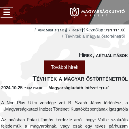
‮𐲘𐳋𐳇𐳐𐳀𐳥𐳉𐳢𐳉𐳠𐳖𐳋𐳤𐳉𐳓
‮𐲮𐳐𐳇𐳉𐳜𐳓
Kezdőlap
𐲞𐳙 𐳐𐳦𐳦 𐳮𐳀𐳙:
Tévhitek a magyar őstörténetről
Hírek, aktualitáso
További hírek
Tévhitek a magyar őstörténetrő
‭2024-10-25
𐳘𐳉𐳍𐳒𐳉𐳖𐳉𐳙𐳦:
Magyarságkutató Intézet
𐳑𐳢𐳦𐳀:
A Non Plus Ultra vendége volt B. Szabó János történész, 
Magyarságkutató Intézet Történeti Kutatóközpontjának igazgatója
Az adásban Pataki Tamás kérdezte arról, hogy: Volt-e szakráli
fejedelmük a magyaroknak, vagy csak egy téves párhuza