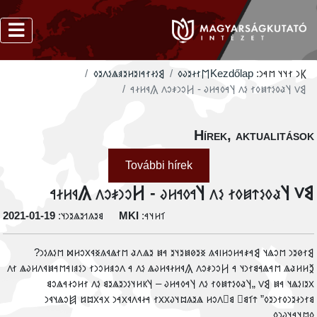
‮𐲘𐳋𐳇𐳐𐳀𐳥𐳉𐳢𐳉𐳠𐳖𐳋𐳤𐳉𐳓
‮𐲮𐳐𐳇𐳉𐳜𐳓
Kezdőlap
𐲞𐳙 𐳐𐳦𐳦 𐳮𐳀𐳙:
‮𐲘𐳻 𐲦𐳟𐳓𐳋𐳄𐳯𐳓𐳐 𐳋𐳤 𐲦𐳀𐳓𐳀𐳢𐳜 - 𐲢𐳛𐳙𐳎𐳛𐳤 𐲍𐳁𐳢𐳇𐳀
Hírek, aktualitáso
További hírek
‮𐲘𐳻 𐲦𐳟𐳓𐳋𐳄𐳯𐳓𐳐 𐳋𐳤 𐲦𐳀𐳓𐳀𐳢𐳜 - 𐲢𐳛𐳙𐳎𐳛𐳤 𐲍𐳁𐳢𐳇
‭2021-01-19
𐳘𐳉𐳍𐳒𐳉𐳖𐳉𐳙𐳦:
MKI
𐳑𐳢𐳦𐳀:
‮𐲘𐳐𐳗𐳉𐳙 𐳮𐳛𐳖𐳦 𐲘𐳀𐳎𐳀𐳢𐳛𐳢𐳥𐳁𐳍 𐳏𐳉𐳗𐳯𐳉𐳦𐳉 𐳀𐳯 𐳉𐳖𐳤𐳟 𐳮𐳐𐳖𐳁𐳍𐳏𐳁𐳂𐳛𐳢𐳫 𐳮𐳋𐳍𐳋𐳙
𐲉𐳢𐳢𐳟𐳖 𐳮𐳀𐳖𐳀𐳘𐳐𐳙𐳦 𐳀 𐲢𐳛𐳙𐳎𐳛𐳤 𐲍𐳁𐳢𐳇𐳁𐳢𐳜𐳖 𐳋𐳤 𐳀 𐳤𐳛𐳠𐳢𐳛𐳙𐳐 𐳙𐳋𐳠𐳥𐳀𐳮𐳀𐳯𐳁𐳤𐳢𐳜𐳖 𐳐
𐳂𐳉𐳥𐳋𐳖𐳦 𐳀𐳯 𐲘𐳻 „𐲦𐳟𐳓𐳋𐳄𐳯𐳓𐳐 𐳋𐳤 𐲦𐳀𐳓𐳀𐳢𐳜 – 𐲦𐳞𐳢𐳦𐳋𐳙𐳉𐳖𐳉𐳘 𐳋𐳤 𐳐𐳢𐳛𐳇𐳀𐳖𐳛
𐳘𐳐𐳙𐳇𐳉𐳙𐳓𐳐𐳙𐳉𐳓” 𐳄𐳑𐳘𐳹 𐳘𐳹𐳤𐳛𐳢 𐳖𐳉𐳍𐳪𐳦𐳜𐳂𐳂𐳐 𐳀𐳇𐳁𐳤𐳁𐳂𐳀𐳙 𐳼𐳀𐳂𐳪𐳆 𐲯𐳛𐳖𐳦𐳁
𐳓𐳪𐳦𐳀𐳦𐳜𐳙𐳓