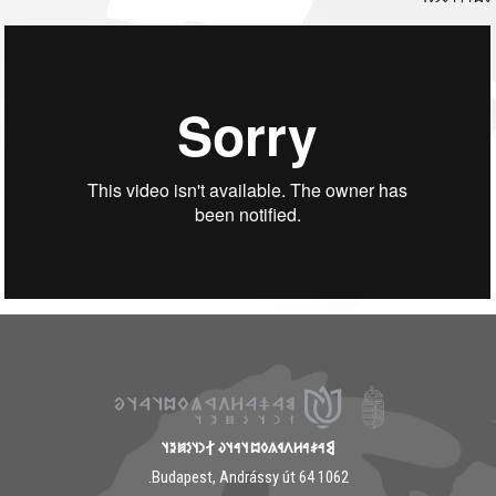
𐲘𐳀𐳎𐳀𐳢𐳤𐳁𐳍𐳓𐳪𐳦𐳀𐳦𐳜 𐲐𐳙𐳦𐳋𐳯𐳉𐳦
1062 Budapest, Andrássy út 64.