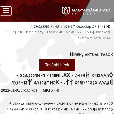
‮𐲘𐳋𐳇𐳐𐳀𐳥𐳉𐳢𐳉𐳠𐳖𐳋𐳤𐳉𐳓
‮𐲮𐳐𐳇𐳉𐳜𐳓
Kezdőlap
𐲞𐳙 𐳐𐳦𐳦 𐳮𐳀𐳙:
‮𐲓𐳛𐳤𐳤𐳪𐳦𐳏 𐲢𐳁𐳇𐳐𐳜 - 𐳼𐳼. 𐳥𐳁𐳯𐳀𐳇𐳐 𐳦𐳞𐳢𐳦𐳋𐳙𐳉𐳖𐳉𐳘 - 𐲘𐳉𐳤𐳋𐳤 𐳓𐳋𐳘𐳒𐳁𐳦𐳥𐳘𐳁𐳓 𐲐𐲐. -
𐳼𐳛𐳢𐳮𐳉𐳙𐳇𐳋𐳍 𐲰𐳪𐳰𐳀𐳙𐳙𐳀
Hírek, aktualitáso
További hírek
‮𐲓𐳛𐳤𐳤𐳪𐳦𐳏 𐲢𐳁𐳇𐳐𐳜 - 𐳼𐳼. 𐳥𐳁𐳯𐳀𐳇𐳐 𐳦𐳞𐳢𐳦𐳋𐳙𐳉𐳖𐳉𐳘 
𐲘𐳉𐳤𐳋𐳤 𐳓𐳋𐳘𐳒𐳁𐳦𐳥𐳘𐳁𐳓 𐲐𐲐. - 𐳼𐳛𐳢𐳮𐳉𐳙𐳇𐳋𐳍 𐲰𐳪𐳰𐳀𐳙𐳙
‭2021-01-01
𐳘𐳉𐳍𐳒𐳉𐳖𐳉𐳙𐳦:
MKI
𐳑𐳢𐳦𐳀:
‮𐲏𐳛𐳎𐳀𐳙 𐳘𐳹𐳓𐳞𐳇𐳞𐳦𐳦 𐳀 𐲓𐳁𐳇𐳁𐳢-𐳢𐳉𐳙𐳇𐳥𐳉𐳢𐳂𐳉𐳙 𐳀 𐳓𐳭𐳖𐳓𐳉𐳢𐳉𐳤𐳓𐳉𐳇𐳉𐳖𐳘𐳐 𐳖𐳛𐳂𐳂𐳐? 
𐲓𐳛𐳤𐳤𐳪𐳦𐳏 𐲢𐳁𐳇𐳐𐳜 𐳼𐳼. 𐳥𐳁𐳯𐳀𐳇𐳐 𐳦𐳞𐳢𐳦𐳋𐳙𐳉𐳖𐳉𐳘 𐳄𐳑𐳘𐳹 𐳘𐳹𐳤𐳛𐳢𐳁𐳂𐳀𐳙 𐳉𐳢𐳢𐳟𐳖 𐳋𐳤 