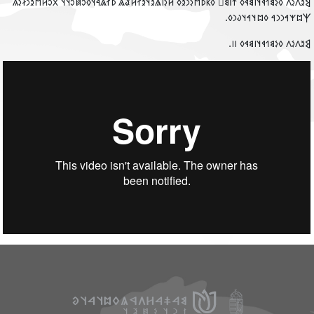
𐲘𐳉𐳤𐳋𐳤 𐳓𐳋𐳘𐳒𐳁𐳦𐳥𐳘𐳁𐳓 𐳄ì𐳘𐳹 𐳓𐳞𐳚𐳮𐳋𐳙𐳉𐳓 𐳢𐳋𐳥𐳖𐳉𐳦𐳉𐳐𐳢𐳟𐳖 𐳚𐳐𐳖𐳀𐳦𐳓𐳛𐳯𐳛𐳦𐳦 𐳼𐳛𐳢𐳮𐳉𐳙𐳇𐳋
𐲰𐳪𐳰𐳀𐳙𐳙𐳀 𐳓𐳪𐳦𐳀𐳦𐳜𐳙𐳓
‮𐲘𐳉𐳤𐳋𐳤 𐳓𐳋𐳘𐳒𐳁𐳦𐳥𐳘𐳁𐳓 𐳺𐳺