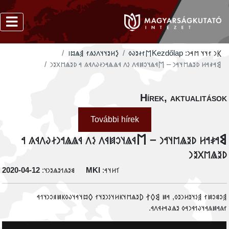
‮𐲋𐳢𐳉𐳦𐳦𐳤𐳋𐳍𐳐 𐲠𐳖𐳪𐳥
‮𐲮𐳐𐳇𐳉𐳜𐳓
Kezdőlap
𐲞𐳙 𐳐𐳦𐳦 𐳮𐳀𐳙:
‮𐲘𐳀𐳎𐳀𐳢 𐳚𐳉𐳖𐳮𐳦𐳀𐳙 – 𐲮𐳁𐳖𐳦𐳛𐳯𐳁𐳤 𐳋𐳤 𐳁𐳖𐳖𐳀𐳙𐳇𐳜𐳤𐳁𐳍 𐳀 𐳚𐳉𐳖𐳮𐳂𐳉𐳙
Hírek, aktualitáso
További hírek
‮𐲘𐳀𐳎𐳀𐳢 𐳚𐳉𐳖𐳮𐳦𐳀𐳙 – 𐲮𐳁𐳖𐳦𐳛𐳯𐳁𐳤 𐳋𐳤 𐳁𐳖𐳖𐳀𐳙𐳇𐳜𐳤𐳁𐳍 
𐳚𐳉𐳖𐳮𐳂𐳉
‭2020-04-12
𐳘𐳉𐳍𐳒𐳉𐳖𐳉𐳙𐳦:
MKI
𐳑𐳢𐳦𐳀:
‮𐲠𐳛𐳘𐳛𐳯𐳐 𐲠𐳋𐳦𐳉𐳢𐳙𐳉𐳓, 𐳀𐳯 𐲘𐲓𐲐 𐲚𐳉𐳖𐳮𐳦𐳞𐳢𐳦𐳋𐳙𐳉𐳦𐳐 𐲓𐳪𐳦𐳀𐳦𐳜𐳓𐳞𐳯𐳠𐳛𐳙𐳦𐳒
𐳐𐳍𐳀𐳯𐳍𐳀𐳦𐳜𐳒𐳁𐳙𐳀𐳓 𐳉𐳖𐳟𐳀𐳇𐳁𐳤𐳀