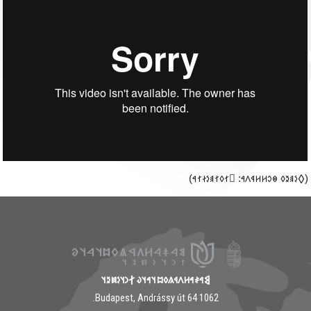
‮(𐲓𐳋𐳠𐳉𐳓 𐳌𐳛𐳢𐳢𐳁𐳤𐳀: 𐲶𐳐𐳓𐳐𐳠𐳋𐳇𐳐𐳀
𐲘𐳀𐳎𐳀𐳢𐳤𐳁𐳍𐳓𐳪𐳦𐳀𐳦𐳜 𐲐𐳙𐳦𐳋𐳯𐳉𐳦
1062 Budapest, Andrássy út 64.