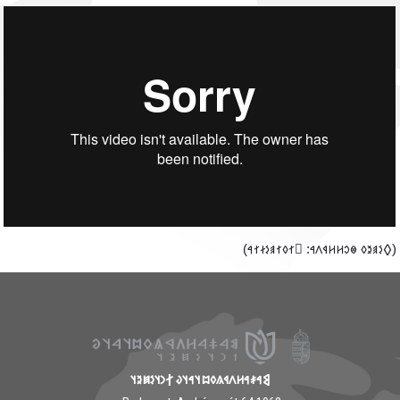
‮(𐲓𐳋𐳠𐳉𐳓 𐳌𐳛𐳢𐳢𐳁𐳤𐳀: 𐲶𐳐𐳓𐳐𐳠𐳋𐳇𐳐𐳀
𐲘𐳀𐳎𐳀𐳢𐳤𐳁𐳍𐳓𐳪𐳦𐳀𐳦𐳜 𐲐𐳙𐳦𐳋𐳯𐳉𐳦