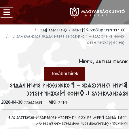
‮𐲋𐳢𐳉𐳦𐳦𐳤𐳋𐳍𐳐 𐲠𐳖𐳪𐳥
‮𐲮𐳐𐳇𐳉𐳜𐳓
Kezdőlap
𐲞𐳙 𐳐𐳦𐳦 𐳮𐳀𐳙:
‮𐲘𐳀𐳎𐳀𐳢 𐳦𐳞𐳢𐳦𐳋𐳙𐳉𐳖𐳉𐳘 – 𐲀 𐳓𐳞𐳯𐳋𐳠𐳓𐳛𐳢𐳐 𐳘𐳀𐳎𐳀𐳢 𐳁𐳖𐳖𐳀𐳘 𐳘𐳉𐳍𐳉𐳢𐳟𐳤𐳞𐳇𐳋𐳤𐳉 𐳺.
𐲓𐳁𐳢𐳛𐳗 𐲢𐳜𐳂𐳉𐳢𐳦 𐳐𐳇𐳉𐳒𐳋𐳙
Hírek, aktualitáso
További hírek
‮𐲘𐳀𐳎𐳀𐳢 𐳦𐳞𐳢𐳦𐳋𐳙𐳉𐳖𐳉𐳘 – 𐲀 𐳓𐳞𐳯𐳋𐳠𐳓𐳛𐳢𐳐 𐳘𐳀𐳎𐳀𐳢 𐳁𐳖𐳖𐳀
𐳘𐳉𐳍𐳉𐳢𐳟𐳤𐳞𐳇𐳋𐳤𐳉 𐳺. 𐲓𐳁𐳢𐳛𐳗 𐲢𐳜𐳂𐳉𐳢𐳦 𐳐𐳇𐳉𐳒𐳋
‭2020-04-30
𐳘𐳉𐳍𐳒𐳉𐳖𐳉𐳙𐳦:
MKI
𐳑𐳢𐳦𐳀:
‮𐲮𐳐𐳯𐳐 𐲖𐳁𐳥𐳖𐳜 𐲦𐳀𐳘𐳁𐳤, 𐳀𐳯 𐲘𐲓𐲐 𐳦𐳪𐳇𐳛𐳘𐳁𐳚𐳛𐳤 𐳌𐳟𐳐𐳍𐳀𐳯𐳍𐳀𐳦𐳜-𐳏𐳉𐳗𐳉𐳦𐳦𐳉𐳤𐳉 𐳋𐳤 
𐲦𐳞𐳢𐳦𐳋𐳙𐳉𐳦𐳐 𐲓𐳪𐳦𐳀𐳦𐳜𐳓𐳞𐳯𐳠𐳛𐳙𐳦 𐳐𐳍𐳀𐳯𐳍𐳀𐳦𐳜𐳒𐳁𐳙𐳀𐳓 𐳉𐳖𐳟𐳀𐳇𐳁𐳤𐳀