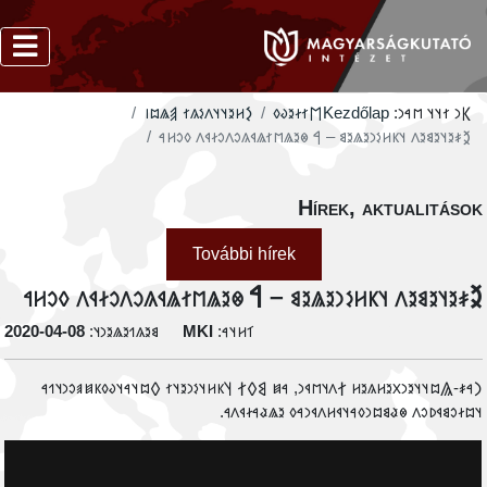
‮𐲋𐳢𐳉𐳦𐳦𐳤𐳋𐳍𐳐 𐲠𐳖𐳪𐳥
‮𐲮𐳐𐳇𐳉𐳜𐳓
Kezdőlap
𐲞𐳙 𐳐𐳦𐳦 𐳮𐳀𐳙:
‮𐲉𐳎𐳉𐳦𐳉𐳘𐳉𐳤 𐳦𐳞𐳢𐳋𐳙𐳉𐳖𐳉𐳘 – 𐲀 𐳌𐳉𐳖𐳮𐳐𐳖𐳁𐳍𐳛𐳤𐳛𐳇𐳁𐳤 𐳓𐳛𐳢𐳀
Hírek, aktualitáso
További hírek
‮𐲉𐳎𐳉𐳦𐳉𐳘𐳉𐳤 𐳦𐳞𐳢𐳋𐳙𐳉𐳖𐳉𐳘 – 𐲀 𐳌𐳉𐳖𐳮𐳐𐳖𐳁𐳍𐳛𐳤𐳛𐳇𐳁𐳤 𐳓𐳛𐳢
‭2020-04-08
𐳘𐳉𐳍𐳒𐳉𐳖𐳉𐳙𐳦:
MKI
𐳑𐳢𐳦𐳀:
‮𐲙𐳀𐳎-𐲖𐳪𐳦𐳦𐳉𐳙𐳂𐳉𐳢𐳍𐳉𐳢 𐲐𐳤𐳦𐳮𐳁𐳙, 𐳀𐳯 𐲘𐲓𐲐 𐲦𐳞𐳢𐳦𐳋𐳙𐳉𐳦𐳐 𐲓𐳪𐳦𐳀𐳦𐳜𐳓𐳞𐳯𐳠𐳛𐳙𐳦𐳒
𐳦𐳪𐳇𐳛𐳘𐳁𐳚𐳛𐳤 𐳌𐳟𐳘𐳪𐳙𐳓𐳀𐳦𐳁𐳢𐳤𐳁𐳙𐳀𐳓 𐳉𐳖𐳟𐳀𐳇𐳁𐳤𐳀