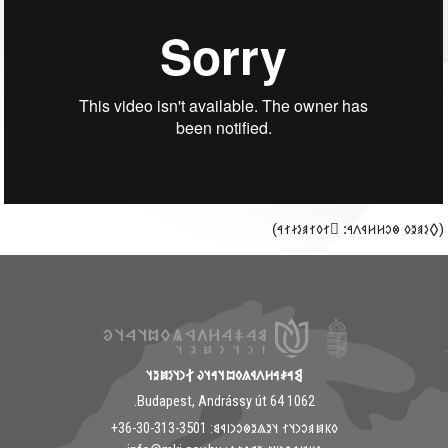
‮(𐲓𐳋𐳠𐳉𐳓 𐳌𐳛𐳢𐳢𐳁𐳤𐳀: 𐲶𐳐𐳓𐳐𐳠𐳋𐳇𐳐𐳀
𐲘𐳀𐳎𐳀𐳢𐳤𐳁𐳍𐳓𐳪𐳦𐳀𐳦𐳜 𐲐𐳙𐳦𐳋𐳯𐳉𐳦
1062 Budapest, Andrássy út 64.
𐳓𐳞𐳯𐳠𐳛𐳙𐳦𐳐 𐳦𐳉𐳖𐳉𐳌𐳛𐳙𐳥𐳁𐳘: ‭+36-30-313-3501