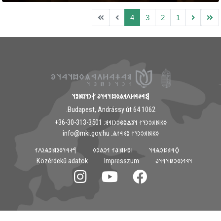
4
3
2
1
𐲘𐳀𐳎𐳀𐳢𐳤𐳁𐳍𐳓𐳪𐳦𐳀𐳦𐳜 𐲐𐳙𐳦𐳋𐳯𐳉𐳦
1062 Budapest, Andrássy út 64.
𐳓𐳞𐳯𐳠𐳛𐳙𐳦𐳐 𐳦𐳉𐳖𐳉𐳌𐳛𐳙𐳥𐳁𐳘: ‭+36-30-313-3501
𐳓𐳞𐳯𐳠𐳛𐳙𐳦𐳐 𐳉𐳘𐳀𐳐𐳖: info@mki.gov.hu
𐲀𐳇𐳀𐳦𐳓𐳉𐳯𐳉𐳖𐳋𐳤𐳐
𐳺𐳉𐳢𐳯𐳟𐳐 𐳒𐳛𐳍𐳛𐳓
𐲓𐳀𐳠𐳆𐳛𐳖𐳀𐳦
Közérdekű adatok
Impresszum
𐳦𐳁𐳒𐳋𐳓𐳛𐳯𐳦𐳀𐳦𐳜