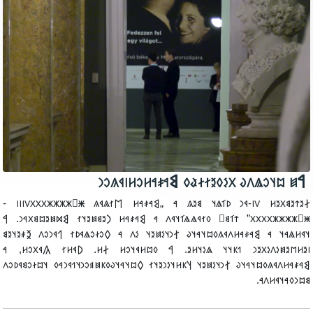
‮ ‮𐲀𐳯 𐳪𐳦𐳛𐳖𐳤𐳜 𐳂𐳋𐳓𐳉𐳐𐳇𐳟𐳓 𐲘𐳀𐳎𐳀𐳢𐳛𐳢𐳥𐳁𐳍𐳛
‮‮𐲇𐳉𐳄𐳉𐳘𐳂𐳉𐳢 𐳻𐳺-𐳁𐳙 𐳚𐳑𐳖𐳦 𐳘𐳉𐳍 𐳀 „𐲘𐳀𐳎𐳀𐳢 𐲮𐳐𐳖𐳁𐳍 𐳿𐲿𐳾𐳾𐳾𐳾𐳼𐳼𐳼𐳻𐳺𐳺𐳺 
𐳿𐲿𐳾𐳾𐳾𐳾𐳼𐳼𐳼𐳼” 𐳄𐳑𐳘𐳹 𐳓𐳐𐳁𐳖𐳖𐳑𐳦𐳁𐳤 𐳀 𐲘𐳀𐳎𐳀𐳢 𐲙𐳉𐳘𐳯𐳉𐳦𐳐 𐲘𐳫𐳯𐳉𐳪𐳘𐳂𐳀𐳙. 
𐳦𐳁𐳢𐳖𐳀𐳦 𐳀 𐲘𐳀𐳎𐳀𐳢𐳤𐳁𐳍𐳓𐳪𐳦𐳀𐳦𐳜 𐲐𐳙𐳦𐳋𐳯𐳉𐳦 𐳋𐳤 𐳀 𐲓𐳛𐳇𐳛𐳖𐳁𐳚𐳐 𐲒𐳁𐳙𐳛𐳤 𐲉𐳎𐳉𐳦𐳉
𐳥𐳉𐳢𐳮𐳉𐳯𐳋𐳤𐳋𐳂𐳉𐳙 𐳒𐳞𐳦𐳦 𐳖𐳋𐳦𐳢𐳉. 𐲀 𐳓𐳪𐳢𐳁𐳦𐳛𐳢 𐲇𐳢. 𐲚𐳁𐳢𐳐 𐲍𐳁𐳂𐳛𐳢, 
𐲘𐳀𐳎𐳀𐳢𐳤𐳁𐳍𐳓𐳪𐳦𐳀𐳦𐳜 𐲐𐳙𐳦𐳋𐳯𐳉𐳦 𐲦𐳞𐳢𐳦𐳋𐳙𐳉𐳦𐳐 𐲓𐳪𐳦𐳀𐳦𐳜𐳓𐳞𐳯𐳠𐳛𐳙𐳦𐳒𐳁𐳙𐳀𐳓 𐳦𐳪𐳇𐳛𐳘𐳁𐳚𐳛
𐳘𐳪𐳙𐳓𐳀𐳦𐳁𐳢𐳤𐳀