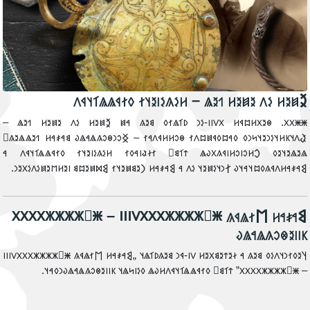
‮𐲉𐳯𐳉𐳢 𐳋𐳤 𐳉𐳯𐳉𐳢 𐳒𐳉𐳖 – 𐳢𐳋𐳍𐳋𐳥𐳉𐳦𐳐 𐳓𐳐𐳁𐳖𐳖𐳑𐳦𐳁
‮𐳿𐳿𐳼𐳼. 𐳌𐳉𐳂𐳢𐳪𐳁𐳢 𐳼𐳻𐳺𐳺-𐳋𐳙 𐳚𐳑𐳖𐳐𐳓 𐳘𐳉𐳍 𐳀𐳯 𐲉𐳯𐳉𐳢 𐳋𐳤 𐳉𐳯𐳉𐳢 𐳒𐳉𐳖 
𐲟𐳤𐳦𐳞𐳢𐳦𐳋𐳙𐳉𐳦𐳭𐳙𐳓 𐳓𐳀𐳪𐳓𐳁𐳯𐳪𐳤𐳐 𐳌𐳛𐳢𐳢𐳁𐳤𐳀𐳐 – 𐲏𐳛𐳙𐳌𐳛𐳍𐳖𐳀𐳖𐳜 𐳘𐳀𐳎𐳀𐳢 𐳒𐳉𐳖𐳖𐳉𐳍
𐳖𐳉𐳖𐳉𐳦𐳉𐳓 𐲛𐳢𐳛𐳥𐳛𐳢𐳥𐳁𐳍𐳂𐳜𐳖 𐳄𐳑𐳘𐳹 𐳐𐳇𐳟𐳥𐳀𐳓𐳐 𐳢𐳋𐳍𐳋𐳥𐳉𐳦𐳐 𐳓𐳐𐳁𐳖𐳖𐳑𐳦𐳁𐳤 
𐲘𐳀𐳎𐳀𐳢𐳤𐳁𐳍𐳓𐳪𐳦𐳀𐳦𐳜 𐲐𐳙𐳦𐳋𐳯𐳉𐳦 𐳋𐳤 𐳀 𐲘𐳀𐳎𐳀𐳢 𐲙𐳉𐳘𐳯𐳉𐳦𐳐 𐲘𐳫𐳯𐳉𐳪𐳘 𐳥𐳉𐳢𐳮𐳉𐳯𐳋𐳤𐳋𐳂𐳉𐳙
‮𐲘𐳀𐳎𐳀𐳢 𐲮𐳐𐳖𐳁𐳍 𐳿𐲿𐳾𐳾𐳾𐳾𐳼𐳼𐳼𐳻𐳺𐳺𐳺 – 𐳿𐲿𐳾𐳾𐳾𐳾𐳼𐳼𐳼
𐳞𐳥𐳥𐳉𐳌𐳛𐳍𐳖𐳀𐳖
‮𐲦𐳉𐳓𐳐𐳙𐳦𐳤𐳋𐳓 𐳘𐳉𐳍 𐳀 𐳇𐳉𐳄𐳉𐳘𐳂𐳉𐳢 𐳻𐳺-𐳁𐳙 𐳘𐳉𐳍𐳚𐳑𐳖𐳦 „𐲘𐳀𐳎𐳀𐳢 𐲮𐳐𐳖𐳁𐳍 𐳿𐲿𐳾𐳾𐳾𐳾𐳼𐳼𐳼𐳻𐳺𐳺
– 𐳿𐲿𐳾𐳾𐳾𐳾𐳼𐳼𐳼𐳼” 𐳄𐳑𐳘𐳹 𐳓𐳐𐳁𐳖𐳖𐳑𐳦𐳁𐳤𐳢𐳜𐳖 𐳓𐳋𐳥𐳭𐳖𐳦 𐳞𐳥𐳥𐳉𐳌𐳛𐳍𐳖𐳀𐳖𐳜𐳙𐳓𐳀𐳦