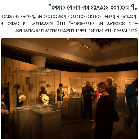
‮„𐲀 𐳆𐳛𐳙𐳦𐳛𐳓 𐳘𐳋𐳍𐳤𐳉𐳘 𐳘𐳀𐳢𐳀𐳇𐳙𐳀𐳓 𐳙𐳋𐳘𐳁𐳓
‮ 𐲘𐳉𐳍𐳚𐳑𐳖𐳦 𐳀 𐲘𐳀𐳎𐳀𐳢 𐲦𐳉𐳢𐳘𐳋𐳥𐳉𐳦𐳦𐳪𐳇𐳛𐳘𐳁𐳚𐳐 𐲘𐳫𐳯𐳉𐳪𐳘𐳂𐳀𐳙 𐳀𐳯 „𐲀𐳦𐳦𐳐𐳖𐳀 𐳞𐳢𐳞𐳓𐳞𐳤𐳉
– 𐲀 𐳏𐳪𐳙𐳛𐳓𐳦𐳜𐳖 𐳀𐳯 𐲁𐳢𐳠𐳁𐳇-𐳏𐳁𐳯𐳐𐳍” 𐳄𐳑𐳘𐳹 𐳓𐳐𐳁𐳖𐳖𐳑𐳦𐳁𐳤. 𐲀𐳯 𐳉𐳤𐳉𐳘𐳋𐳚 
𐲘𐳀𐳎𐳀𐳢𐳤𐳁𐳍𐳓𐳪𐳦𐳀𐳦𐳜 𐲐𐳙𐳦𐳋𐳯𐳉𐳦 𐳥𐳀𐳓𐳘𐳀𐳐 𐳦𐳁𐳘𐳛𐳍𐳀𐳦𐳁𐳤𐳁𐳮𐳀𐳖 𐳮𐳀𐳖𐳜𐳤𐳪𐳖𐳦 𐳘𐳉𐳍