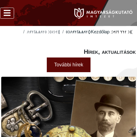
‮𐲘𐳐𐳙𐳇𐳉𐳙 𐳓𐳐𐳁𐳖𐳖𐳑𐳦𐳁𐳤
‮𐲓𐳐𐳁𐳖𐳖𐳑𐳦𐳁𐳤𐳛𐳓
Kezdőlap
𐲞𐳙 𐳐𐳦𐳦 𐳮𐳀𐳙:
Hírek, aktualitáso
További hírek