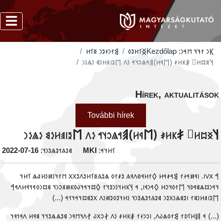
‮𐲘𐳐𐳙𐳇𐳉𐳙 𐳏𐳑𐳢
‮𐲏𐳑𐳢𐳉𐳓
Kezdőlap
𐲞𐳙 𐳐𐳦𐳦 𐳮𐳀𐳙:
‮𐲦𐳏𐳪𐳢𐳸 𐲎𐳞𐳢𐳎 (𐲮𐳁𐳢)𐲠𐳀𐳖𐳛𐳦𐳀 𐳋𐳤 𐲮𐳉𐳥𐳠𐳢𐳋𐳘 𐳋𐳖𐳋𐳙
Hírek, aktualitáso
További hírek
‮𐲦𐳏𐳪𐳢𐳸 𐲎𐳞𐳢𐳎 (𐲮𐳁𐳢)𐲠𐳀𐳖𐳛𐳦𐳀 𐳋𐳤 𐲮𐳉𐳥𐳠𐳢𐳋𐳘 𐳋𐳖𐳋
‭2022-07-16
𐳘𐳉𐳍𐳒𐳉𐳖𐳉𐳙𐳦:
MKI
𐳑𐳢𐳦𐳀:
‮𐲀 𐳼𐳻𐳺. 𐳥𐳁𐳯𐳀𐳇𐳐 𐲘𐳀𐳎𐳀𐳢 𐲓𐳐𐳢𐳁𐳗𐳤𐳁𐳍 𐳉𐳎𐳐𐳓 𐳖𐳉𐳍𐳏𐳑𐳢𐳉𐳤𐳉𐳂𐳂 𐳮𐳐𐳦𐳋𐳯𐳋𐳢𐳟𐳖 𐳑𐳢
𐳦𐳀𐳙𐳪𐳖𐳘𐳁𐳚𐳦 𐲮𐳐𐳓𐳦𐳛𐳢 𐲓𐳀𐳙𐳁𐳥, 𐳀 𐲦𐳞𐳢𐳦𐳋𐳙𐳉𐳦𐳐 𐲓𐳪𐳦𐳀𐳦𐳜𐳓𐳞𐳯𐳠𐳛𐳙𐳦 𐳘𐳪𐳙𐳓𐳀𐳦𐳁𐳢𐳤𐳀
𐲮𐳉𐳥𐳠𐳢𐳋𐳘𐳐 𐳺𐳉𐳘𐳖𐳋𐳂𐳉𐳙 𐳘𐳉𐳍𐳒𐳉𐳖𐳉𐳙𐳦 𐳋𐳢𐳦𐳉𐳓𐳉𐳯𐳋𐳤 𐳂𐳉𐳘𐳪𐳦𐳀𐳦𐳒𐳀 (...
‮(...) 𐳀 𐲯𐳢𐳑𐳚𐳐 𐲘𐳐𐳓𐳖𐳜𐳤, 𐳺𐳛𐳙𐳇𐳐 𐲎𐳞𐳢𐳎 𐳋𐳤 𐲇𐳛𐳂𐳜 𐲐𐳤𐳦𐳮𐳁𐳙 𐳘𐳉𐳖𐳖𐳉𐳦𐳦 𐳘𐳁𐳢 𐳤𐳀𐳒𐳁