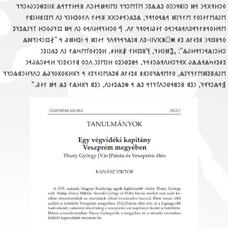
𐳓𐳛𐳢𐳁𐳂𐳀𐳙 𐳀𐳯 𐳛𐳥𐳘𐳁𐳙𐳛𐳓 𐳉𐳖𐳖𐳉𐳙 𐳮𐳑𐳮𐳛𐳦𐳦 𐳋𐳮𐳥𐳁𐳯𐳀𐳇𐳛𐳤 𐳏𐳀𐳢𐳄𐳄𐳀𐳖 𐳞𐳥𐳥𐳉𐳌𐳛𐳙𐳜𐳇𐳛𐳦
𐳮𐳋𐳍𐳮𐳐𐳇𐳋𐳓𐳐 𐳮𐳐𐳦𐳋𐳯 𐳀𐳖𐳀𐳓𐳒𐳁𐳦, 𐳖𐳉𐳍𐳙𐳀𐳎𐳛𐳂𐳂 𐳏𐳀𐳇𐳐 𐳤𐳐𐳓𐳉𐳢𐳋𐳦 𐳋𐳤 𐳮𐳉𐳥𐳠𐳢𐳋𐳘
𐳮𐳁𐳢𐳓𐳀𐳠𐳐𐳦𐳁𐳚𐳤𐳁𐳍𐳁𐳙𐳀𐳓 𐳐𐳇𐳟𐳥𐳀𐳓𐳁𐳦 𐳐𐳤. 𐲀 𐳓𐳛𐳢𐳦𐳁𐳢𐳤𐳀𐳓 𐳋𐳤 𐳀𐳯 𐳪𐳦𐳜𐳓𐳛𐳢 𐳑𐳦𐳋𐳖𐳉𐳦
𐳓𐳀𐳠𐳆𐳁𐳙 𐳠𐳉𐳇𐳐𐳍 𐳉𐳎 𐳿𐲿𐳾𐳼𐳻𐳺𐳺-𐳉𐳤 𐳘𐳋𐳖𐳦𐳀𐳦𐳁𐳤𐳦 𐳐𐳇𐳋𐳯 𐳀 𐳥𐳉𐳢𐳯𐳟 𐳀 "𐲇𐳪𐳙𐳁𐳙𐳦𐳫
𐳛𐳢𐳛𐳥𐳖𐳁𐳙𐳒𐳁𐳢𐳜𐳖": „𐲉𐳯𐳋𐳢𐳦, 𐲦𐳏𐳪𐳢𐳐 𐲎𐳞𐳢𐳎, 𐳢𐳉𐳙𐳇𐳓𐳑𐳮𐳭𐳖𐳐 𐳋𐳤 𐳉𐳍𐳋𐳥𐳉
𐳉𐳎𐳉𐳇𐳭𐳖𐳁𐳖𐳖𐳜 𐳂𐳁𐳦𐳛𐳢𐳤𐳁𐳍𐳛𐳇𐳀𐳦, 𐳀𐳘𐳉𐳗𐳙𐳉𐳓 𐳢𐳋𐳮𐳋𐳙 𐳤𐳛𐳓 𐳘𐳐𐳙𐳇𐳉𐳙𐳦 𐳢𐳀𐳎𐳛𐳍𐳜𐳀
𐳮𐳋𐳍𐳏𐳉𐳯𐳮𐳐𐳦𐳦𐳋𐳖, 𐳓𐳐𐳮𐳁𐳖𐳦𐳓𐳋𐳠𐳠 𐳠𐳉𐳇𐳐𐳍 𐳘𐳉𐳍𐳮𐳋𐳇𐳦𐳉𐳇 𐳀 𐳦𐳞𐳢𐳞𐳓𐳞𐳓𐳦𐳟𐳖 𐳛𐳤𐳦𐳢𐳛𐳘𐳖𐳛𐳦
𐲠𐳀𐳖𐳛𐳦𐳁𐳦, 𐳙𐳉𐳘 𐳏𐳛𐳘𐳁𐳗𐳛𐳤𐳑𐳦𐳒𐳀 𐳉𐳖 𐳀 𐳌𐳉𐳖𐳉𐳇𐳋𐳤, 𐳙𐳉𐳘 𐳦𐳞𐳢𐳖𐳐 𐳉𐳖 𐳀𐳯 𐳐𐳇𐳟.