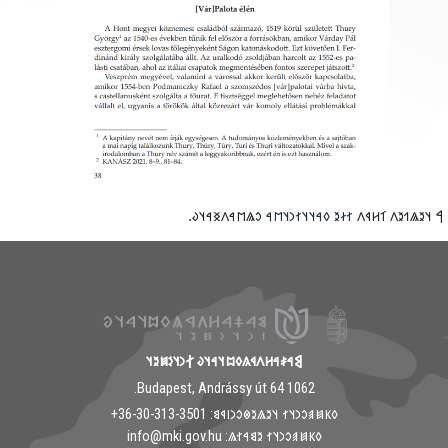
𐳛𐳖𐳮𐳀𐳤𐳏𐳀𐳦𐳜.
𐳐𐳇𐳉 𐳓𐳀𐳦𐳦𐳐𐳙𐳦𐳮𐳀
‮𐲀 𐳦𐳉𐳖𐳒𐳉𐳤 𐳑𐳢𐳁
𐲘𐳀𐳎𐳀𐳢𐳤𐳁𐳍𐳓𐳪𐳦𐳀𐳦𐳜 𐲐𐳙𐳦𐳋𐳯𐳉𐳦
1062 Budapest, Andrássy út 64.
𐳓𐳞𐳯𐳠𐳛𐳙𐳦𐳐 𐳦𐳉𐳖𐳉𐳌𐳛𐳙𐳥𐳁𐳘: ‭+36-30-313-3501
𐳓𐳞𐳯𐳠𐳛𐳙𐳦𐳐 𐳉𐳘𐳀𐳐𐳖: info@mki.gov.hu