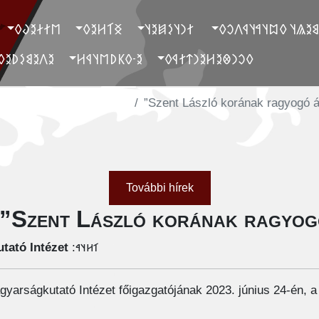
‮𐲮𐲐𐲇𐲉𐲜𐲓
‮𐲏𐲑𐲢𐲉𐲓
‮ 𐲐𐲙𐲦𐲋𐲯𐲉𐲦
‮ 𐲓𐲐𐲉𐲘𐲉𐲖𐲦 𐲓𐲪𐲦𐲀𐲦
‮𐲉𐲤𐲉𐲘𐲋𐲚𐲉𐲓
‮𐲉-𐲓𐲞𐲚𐲮𐲦𐲁𐲢
‮𐲓𐲛𐲙𐲌𐲉𐲢𐲉𐲙𐲄𐲐𐲁𐲓
További hírek
tató Intézet
𐳑𐳢𐳦𐳀:
agyarságkutató Intézet főigazgatójának 2023. június 24-én, 