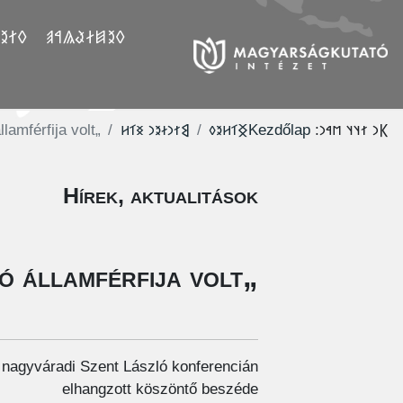
𐲤𐲛𐲓
𐲓𐲉𐲯𐲇𐲟𐲖𐲀𐲠
„Szent László korának ragyogó államférfija volt”
‮𐲘𐳐𐳙𐳇𐳉𐳙 𐳏𐳑𐳢
‮𐲏𐳑𐳢𐳉𐳓
Kezdőlap
𐲞𐳙 𐳐𐳦𐳦 𐳮𐳀𐳙:
Hírek, aktualitások
„Szent László korának ragyogó államférfija volt”
a nagyváradi Szent László konferencián
elhangzott köszöntő beszéde