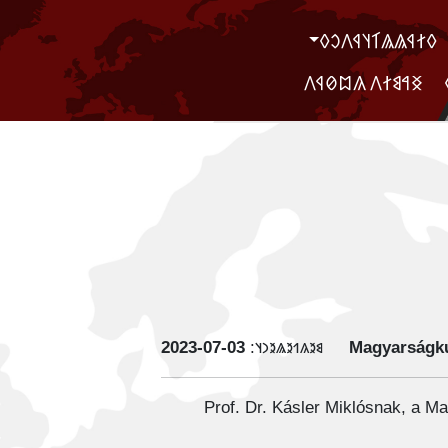
‮𐲓𐲐𐲁𐲖𐲖𐲑𐲦𐲁𐲤𐲛𐲓
‮ ‮𐲏𐲀𐲘𐲐𐲤 𐲍𐲪𐲗𐲁𐲤
‭2023-07-03
𐳘𐳉𐳍𐳒𐳉𐳖𐳉𐳙𐳦:
Magyarságku
Prof. Dr. Kásler Miklósnak, a M