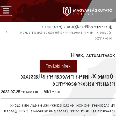
‮𐲘𐳐𐳙𐳇𐳉𐳙 𐳏𐳑𐳢
‮𐲏𐳑𐳢𐳉𐳓
Kezdőlap
𐲞𐳙 𐳐𐳦𐳦 𐳮𐳀𐳙:
‮ 𐲓𐳛𐳠𐳠𐳁𐳚 𐳼. 𐳥𐳁𐳯𐳀𐳇𐳐 𐳮𐳀𐳤𐳓𐳛𐳏𐳁𐳥𐳀𐳦𐳐 𐳘𐳹𐳏𐳉𐳗𐳋𐳂𐳉𐳙 𐳮𐳋𐳍𐳯𐳉𐳦𐳦 𐳘𐳪𐳙𐳓𐳁𐳦
𐳌𐳛𐳗𐳦𐳀𐳦𐳦𐳪𐳓
Hírek, aktualitáso
További hírek
‮ 𐲓𐳛𐳠𐳠𐳁𐳚 𐳼. 𐳥𐳁𐳯𐳀𐳇𐳐 𐳮𐳀𐳤𐳓𐳛𐳏𐳁𐳥𐳀𐳦𐳐 𐳘𐳹𐳏𐳉𐳗𐳋𐳂𐳉
𐳮𐳋𐳍𐳯𐳉𐳦𐳦 𐳘𐳪𐳙𐳓𐳁𐳦 𐳌𐳛𐳗𐳦𐳀𐳦𐳦𐳪
‭2022-07-25
𐳘𐳉𐳍𐳒𐳉𐳖𐳉𐳙𐳦:
MKI
𐳑𐳢𐳦𐳀:
‮𐲀𐳯 𐳟𐳤𐳓𐳛𐳏𐳁𐳥𐳀𐳦𐳐 𐳦𐳁𐳂𐳛𐳢𐳂𐳀𐳙 𐳫𐳎 𐳉𐳖𐳉𐳮𐳉𐳙𐳉𐳇𐳉𐳦𐳦 𐳘𐳉𐳍 𐳀 𐳘𐳫𐳖𐳦, 𐳀𐳏𐳛𐳎 𐳉𐳖𐳉𐳐𐳙
𐳇𐳛𐳖𐳍𐳛𐳯𐳦𐳀𐳓 𐳏𐳀𐳦𐳥𐳁𐳯 𐳋𐳮 𐳀𐳖𐳀𐳦𐳦. 𐲦𐳏𐳐𐳉𐳖𐳉 𐲁𐳇𐳁𐳘 𐳂𐳉𐳥𐳁𐳘𐳛𐳖𐳜𐳒𐳀: 𐲀 𐳼𐳺𐳺𐳺𐳺. 𐲟𐳤𐳓𐳛𐳏𐳁