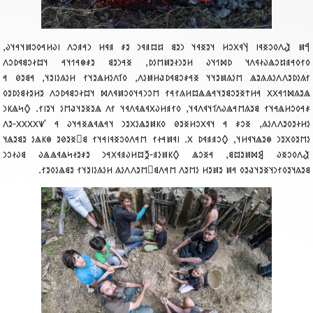
‮𐲀𐳯 𐲟𐳤𐳓𐳛𐳏𐳁𐳥 𐲦𐳁𐳂𐳛𐳢 𐳦𐳉𐳏𐳁𐳦 𐳙𐳉𐳘 𐳆𐳪𐳠𐳁𐳙 𐳉𐳎 𐳠𐳁𐳢 𐳙𐳀𐳠𐳛𐳤 𐳥𐳜𐳢𐳀𐳓𐳛𐳯𐳦𐳀𐳦𐳜
𐳓𐳐𐳓𐳀𐳠𐳆𐳛𐳖𐳜𐳇𐳁𐳤𐳦 𐳚𐳫𐳒𐳦𐳜 𐳢𐳉𐳙𐳇𐳉𐳯𐳮𐳋𐳚, 𐳏𐳀𐳙𐳉𐳘 𐳉𐳎𐳌𐳀𐳒𐳦𐳀 𐳦𐳪𐳇𐳛𐳘𐳁𐳚𐳛
𐳐𐳍𐳋𐳚𐳉𐳤𐳤𐳋𐳍𐳍𐳉𐳖 𐳮𐳋𐳍𐳯𐳉𐳦𐳦 𐳏𐳀𐳎𐳛𐳘𐳁𐳚𐳟𐳢𐳯𐳋𐳤, 𐳓𐳑𐳤𐳋𐳢𐳖𐳉𐳦𐳐 𐳢𐳋𐳍𐳋𐳥𐳉𐳦, 𐳀𐳘𐳉𐳗 
𐳖𐳉𐳍𐳫𐳒𐳀𐳂𐳂 𐳀𐳢𐳄𐳏𐳉𐳛𐳘𐳉𐳦𐳀𐳖𐳖𐳪𐳢𐳍𐳐𐳀𐳐 𐳮𐳛𐳙𐳀𐳦𐳓𐳛𐳯𐳁𐳤𐳫 𐳦𐳪𐳇𐳛𐳘𐳁𐳚𐳛𐳤 𐳉𐳢𐳉𐳇𐳘𐳋𐳚𐳉
𐳎𐳀𐳓𐳛𐳢𐳖𐳀𐳦𐳐 𐳘𐳉𐳍𐳮𐳀𐳖𐳜𐳤𐳑𐳦𐳁𐳤𐳁𐳦, 𐳓𐳐𐳠𐳢𐳜𐳂𐳁𐳖𐳁𐳤𐳁𐳦 𐳐𐳤 𐳖𐳉𐳏𐳉𐳦𐳟𐳮𐳋 𐳦𐳉𐳥𐳐. 𐲓𐳭𐳖𐳞
𐳋𐳢𐳇𐳉𐳓𐳉𐳤𐳤𐳋𐳍, 𐳏𐳛𐳎 𐳀 𐳦𐳁𐳂𐳛𐳢𐳏𐳉𐳗 𐳓𐳞𐳯𐳉𐳖𐳋𐳂𐳉𐳙 𐳦𐳀𐳖𐳁𐳖𐳏𐳀𐳦𐳜 𐳀 '𐳽𐳼𐳼𐳼𐳼-𐳉
𐳋𐳮𐳉𐳓𐳂𐳉𐳙 𐳌𐳉𐳖𐳦𐳁𐳢𐳦, 𐲓𐳛𐳠𐳠𐳁𐳚 𐳼. 𐳥𐳁𐳯𐳀𐳇𐳐 𐳮𐳀𐳤𐳓𐳛𐳏𐳁𐳥𐳀𐳦𐳐 𐳘𐳹𐳏𐳉𐳗𐳉 𐳌𐳞𐳖𐳋 𐳉𐳘𐳉𐳖
𐲟𐳤𐳓𐳛𐳏𐳜 𐲘𐳫𐳯𐳉𐳪𐳘, 𐳀𐳏𐳛𐳖 𐲓𐳞𐳯𐳋𐳠-𐲉𐳪𐳢𐳜𐳠𐳁𐳂𐳀𐳙 𐳉𐳎𐳉𐳇𐳭𐳖𐳁𐳖𐳖𐳜 𐳘𐳜𐳇𐳛
𐳘𐳉𐳍𐳦𐳉𐳓𐳐𐳙𐳦𐳏𐳉𐳦𐳟𐳉𐳓 𐳀𐳯 𐳉𐳯𐳉𐳢 𐳋𐳮𐳉𐳤 𐳮𐳀𐳤𐳘𐳹𐳮𐳉𐳤𐳤𐳋𐳍 𐳢𐳋𐳍𐳋𐳥𐳉𐳦𐳐 𐳉𐳘𐳖𐳋𐳓𐳉𐳐