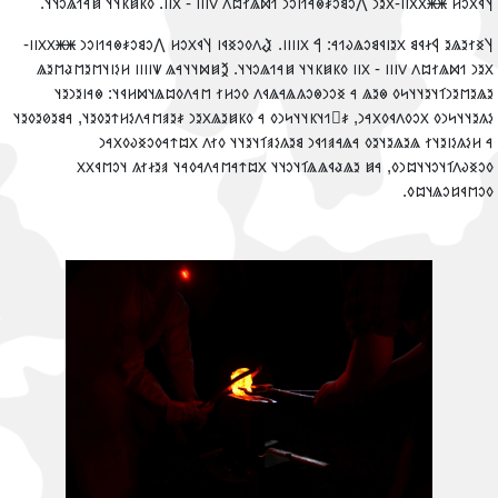
𐲦𐳁𐳂𐳛𐳢 𐳿𐳿𐳼𐳼𐳺𐳺-𐳂𐳉𐳙 𐲤𐳛𐳘𐳛𐳎𐳌𐳀𐳒𐳥𐳛𐳙 𐳒𐳫𐳖𐳐𐳪𐳤 𐳻𐳺𐳺𐳺 - 𐳼𐳺𐳺. 𐳓𐳞𐳯𐳞𐳦𐳦 𐳯𐳀𐳒𐳖𐳛𐳦𐳦
‮𐲦𐳏𐳐𐳉𐳖𐳉 𐲁𐳇𐳁𐳘 𐳂𐳉𐳥𐳁𐳘𐳛𐳖𐳜𐳒𐳀: 𐲀 𐳼𐳺𐳺𐳺𐳺. 𐲟𐳤𐳓𐳛𐳏𐳁𐳥 𐲦𐳁𐳂𐳛𐳢 𐲤𐳛𐳘𐳛𐳎𐳌𐳀𐳒𐳥𐳛𐳙 𐳿𐳿𐳼𐳼𐳺𐳺
𐳂𐳉𐳙 𐳒𐳫𐳖𐳐𐳪𐳤 𐳻𐳺𐳺𐳺 - 𐳼𐳺𐳺 𐳓𐳞𐳯𐳞𐳦𐳦 𐳯𐳀𐳒𐳖𐳛𐳦𐳦. 𐲉𐳯𐳫𐳦𐳦𐳀𐳖 𐳽𐳺𐳺𐳺𐳺 𐳢𐳋𐳥𐳦𐳮𐳉𐳮𐳟𐳮𐳉
𐳉𐳖𐳉𐳮𐳉𐳙𐳑𐳦𐳉𐳦𐳦𐳭𐳓 𐳌𐳉𐳖 𐳀 𐳏𐳛𐳙𐳌𐳛𐳍𐳖𐳀𐳖𐳁𐳤 𐳓𐳛𐳢𐳐 𐳮𐳀𐳤𐳓𐳪𐳖𐳦𐳫𐳢𐳁𐳦: 𐳌𐳀𐳥𐳉𐳙𐳉
𐳋𐳍𐳉𐳦𐳦𐳭𐳙𐳓 𐳂𐳛𐳓𐳤𐳁𐳓𐳂𐳀𐳙, 𐳎𐳹𐳒𐳦𐳞𐳦𐳦𐳭𐳙𐳓 𐳀 𐳓𐳞𐳯𐳉𐳖𐳂𐳉𐳙 𐳎𐳉𐳠𐳮𐳀𐳤𐳋𐳢𐳄𐳉𐳓𐳉𐳦, 𐳀𐳘𐳉𐳗𐳉𐳓𐳉
𐳀 𐳢𐳋𐳍𐳋𐳥𐳉𐳦𐳐 𐳖𐳉𐳖𐳉𐳦𐳉𐳓 𐳀𐳖𐳀𐳠𐳒𐳁𐳙 𐳘𐳉𐳍𐳋𐳠𐳑𐳦𐳉𐳦𐳦 𐳓𐳐𐳤 𐳂𐳪𐳄𐳀𐳓𐳛𐳏𐳜𐳓𐳂𐳀
𐳓𐳛𐳏𐳜𐳤𐳑𐳦𐳛𐳦𐳦𐳪𐳙𐳓, 𐳀𐳯 𐳉𐳖𐳟𐳁𐳖𐳖𐳑𐳦𐳛𐳦𐳦 𐳂𐳪𐳄𐳀𐳮𐳀𐳤𐳀𐳓𐳀𐳦 𐳠𐳉𐳇𐳐𐳍 𐳦𐳛𐳮𐳁𐳂
𐳓𐳛𐳮𐳁𐳆𐳛𐳖𐳦𐳪𐳓