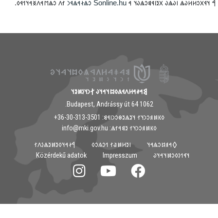
𐳐𐳤 𐳛𐳖𐳮𐳀𐳤𐳏𐳀𐳦𐳒𐳁𐳓.
𐳛𐳖𐳇𐳀𐳖𐳁𐳙
Sonline.hu
‮𐲀 𐳦𐳁𐳂𐳛𐳢𐳢𐳜𐳖 𐳥𐳜𐳖𐳜 𐳂𐳉𐳥𐳁𐳘𐳛𐳖𐳜𐳦 
𐲘𐳀𐳎𐳀𐳢𐳤𐳁𐳍𐳓𐳪𐳦𐳀𐳦𐳜 𐲐𐳙𐳦𐳋𐳯𐳉𐳦
1062 Budapest, Andrássy út 64.
𐳓𐳞𐳯𐳠𐳛𐳙𐳦𐳐 𐳦𐳉𐳖𐳉𐳌𐳛𐳙𐳥𐳁𐳘: ‭+36-30-313-3501
𐳓𐳞𐳯𐳠𐳛𐳙𐳦𐳐 𐳉𐳘𐳀𐳐𐳖: info@mki.gov.hu
𐲀𐳇𐳀𐳦𐳓𐳉𐳯𐳉𐳖𐳋𐳤𐳐
𐳺𐳉𐳢𐳯𐳟𐳐 𐳒𐳛𐳍𐳛𐳓
𐲓𐳀𐳠𐳆𐳛𐳖𐳀𐳦
Közérdekű adatok
Impresszum
𐳦𐳁𐳒𐳋𐳓𐳛𐳯𐳦𐳀𐳦𐳜