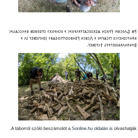
‮𐲀𐳯 𐲟𐳤𐳓𐳛𐳏𐳁𐳥 𐲦𐳁𐳂𐳛𐳢 𐳖𐳉𐳂𐳛𐳚𐳛𐳖𐳑𐳦𐳁𐳤𐳁𐳂𐳀𐳙 𐳀 𐳓𐳛𐳢𐳁𐳂𐳂𐳐 𐳋𐳮𐳉𐳓𐳏𐳉𐳯 𐳏𐳀𐳤𐳛𐳙𐳖𐳜𐳀
𐳠𐳀𐳢𐳦𐳙𐳉𐳢𐳉𐳐𐳙𐳓 𐳮𐳛𐳖𐳦𐳀𐳓 𐳀 𐲤𐳛𐳘𐳛𐳎 𐲦𐳉𐳢𐳘𐳋𐳥𐳉𐳦𐳮𐳋𐳇𐳉𐳖𐳘𐳐 𐲥𐳉𐳢𐳮𐳉𐳯𐳉𐳦 𐳋𐳤 
𐲘𐳀𐳎𐳀𐳢𐳤𐳁𐳍𐳓𐳪𐳦𐳀𐳦𐳜 𐲐𐳙𐳦𐳋𐳯𐳉𐳦
A táborról szóló beszámolót a
Sonline.hu oldalán
is olvashatják