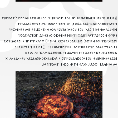
‮𐲘𐳐𐳙𐳇𐳉𐳙 𐳋𐳮𐳂𐳉𐳙 𐳠𐳢𐳜𐳂𐳁𐳖𐳪𐳙𐳓 𐳀𐳯 𐳟𐳤𐳐 𐳮𐳀𐳤𐳐𐳠𐳀𐳢𐳐 𐳐𐳤𐳘𐳉𐳢𐳉𐳦𐳉𐳓 𐳉𐳖𐳤𐳀𐳒𐳁𐳦𐳑𐳦𐳁𐳤𐳁𐳂𐳀
𐳮𐳀𐳖𐳀𐳘𐳉𐳗𐳉𐳤𐳦 𐳉𐳖𐳟𐳢𐳋𐳂𐳂 𐳖𐳋𐳠𐳙𐳐, 𐳀𐳯 𐳐𐳇𐳉𐳐 𐳦𐳁𐳂𐳛𐳢 𐳙𐳀𐳎 𐳦𐳉𐳄𐳏𐳙𐳛𐳖𐳜𐳍𐳐𐳀
𐳫𐳒𐳇𐳛𐳙𐳤𐳁𐳍𐳀 𐳀𐳯 𐳮𐳛𐳖𐳦, 𐳏𐳛𐳎 𐳏𐳛𐳎𐳀𐳙 𐳖𐳉𐳏𐳉𐳦 𐳤𐳛𐳓 𐳓𐳐𐳆𐳐 𐳂𐳪𐳄𐳀𐳮𐳀𐳤 𐳇𐳀𐳢𐳀𐳂𐳓𐳁
(𐳀𐳘𐳐𐳓 𐳀 𐳓𐳛𐳏𐳜𐳤𐳑𐳦𐳁𐳤 𐳮𐳋𐳍𐳋𐳙 𐳮𐳐𐳥𐳥𐳀𐳘𐳀𐳢𐳀𐳇𐳙𐳀𐳓 𐳋𐳤 𐳉𐳇𐳇𐳐𐳍 𐳮𐳉𐳥𐳦𐳉𐳤𐳋𐳍𐳓𐳋𐳙
𐳦𐳉𐳓𐳐𐳙𐳦𐳉𐳦𐳦𐳭𐳙𐳓 𐳢𐳁𐳒𐳪𐳓) 𐳉𐳎𐳉𐳦𐳖𐳉𐳙 𐳙𐳀𐳎𐳛𐳂𐳂 𐳘𐳋𐳢𐳉𐳦𐳹 𐳮𐳀𐳤𐳂𐳪𐳄𐳁𐳮𐳁 𐳞𐳥𐳥𐳉𐳏𐳉𐳍𐳉𐳥𐳦𐳉𐳙
𐳉𐳎 𐳤𐳠𐳉𐳄𐳐𐳁𐳖𐳐𐳤 𐳦𐳉𐳄𐳏𐳙𐳐𐳓𐳁𐳮𐳀𐳖, 𐳂𐳪𐳄𐳀𐳂𐳁𐳍𐳗𐳁𐳂𐳀𐳙. 𐲪𐳎𐳀𐳙𐳉𐳯 𐳀 𐳦𐳉𐳄𐳏𐳙𐳐𐳓
𐳖𐳉𐳏𐳉𐳦𐳟𐳮𐳋 𐳦𐳉𐳥𐳐 𐳦𐳞𐳂𐳂 𐳙𐳀𐳎 𐳮𐳀𐳤𐳂𐳪𐳄𐳀 𐳞𐳥𐳥𐳉𐳏𐳉𐳍𐳉𐳥𐳦𐳋𐳤𐳋𐳦 𐳐𐳤 𐳋𐳤 𐳉
𐳘𐳉𐳍𐳘𐳀𐳎𐳀𐳢𐳁𐳯𐳯𐳀, 𐳏𐳛𐳎𐳀𐳙 𐳓𐳋𐳥𐳭𐳖𐳏𐳉𐳦𐳦𐳉𐳓 𐳀 𐲤𐳛𐳘𐳛𐳎𐳂𐳀𐳙 𐳌𐳉𐳖𐳖𐳉𐳖𐳦 𐳏𐳀𐳦𐳀𐳖𐳘𐳀𐳤, 
𐳓𐳍 𐳓𐳞𐳢𐳭𐳖𐳐, 𐳋𐳓𐳉𐳖𐳦, 𐳓𐳋𐳤𐳟 𐳀𐳮𐳀𐳢 𐳓𐳛𐳢𐳐 𐳮𐳀𐳤𐳂𐳪𐳄𐳁𐳓