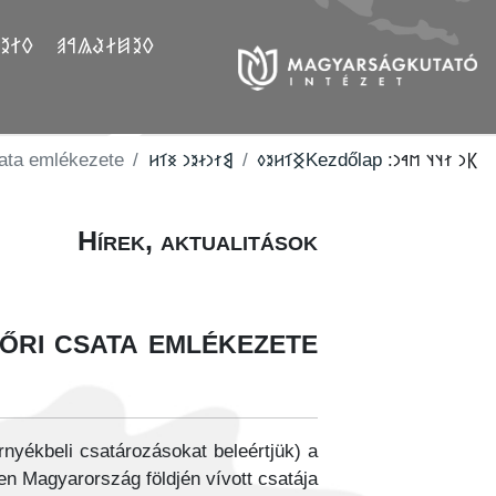
𐲤𐲛𐲓
𐲓𐲉𐲯𐲇𐲟𐲖𐲀𐲠
sata emlékezete
‮𐲘𐳐𐳙𐳇𐳉𐳙 𐳏𐳑𐳢
‮𐲏𐳑𐳢𐳉𐳓
Kezdőlap
𐲞𐳙 𐳐𐳦𐳦 𐳮𐳀𐳙:
Hírek, aktualitások
őri csata emlékezete
rnyékbeli csatározásokat beleértjük) a
n Magyarország földjén vívott csatája.