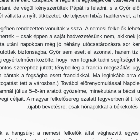
ára a felkelő csapatok a reguláris egységekkel vállvetve 
rtani, de végül kényszerültek Pápát is feladni, s a Győr el
 vállalta a nyílt ütközetet, de teljesen hibás haditervvel, a f
ben rendezetten vonultak vissza. A nemesi felkelők lehetős
smerték – csak éppen a saját hadvezetésünk nem, akiknek jó
ta utáni napokban még jó néhány utócsatározásra sor ke
jutottak biztonságba, Győr sem esett el azonnal, hanem tí
egyértelműen közölte, hogy nem fognak tudni segítséget k
tos szerephez jutott; ténybelileg a francia megszállás ug
bántak a fogságba esett franciákkal. Ma leginkább arra e
ogatást tett a városban.) További előrenyomulással Napóle
ramnál július 5–6-án aratott győzelme, minekutána a bécsi 
yegi céljait. A magyar felkelősereg ezalatt fegyverben állt
újabb bevetésre; csak hónapokkal a békekötés u
k a hangsúly: a nemesi felkelők által véghezvitt egyes 