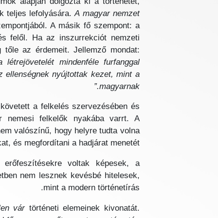
ok alapján dolgozta ki a történetet,
 teljes lefolyására.
A magyar nemzet
zempontjából. A másik fő szempont: a
s felől. Ha az inszurrekciót nemzeti
g tőle az érdemeit. Jellemző mondat:
étrejövetelét mindenféle furfanggal
z ellenségnek nyújtottak kezet, mint a
magyarnak.”
elkövetett a felkelés szervezésében és
r nemesi felkelők nyakába varrt. A
nem valószínű, hogy helyre tudta volna
kat, és megfordítani a hadjárat menetét.
 erőfeszítésekre voltak képesek, a
tetben nem lesznek kevésbé hitelesek,
mint a modern történetírás.
len vár
történeti elemeinek kivonatát.