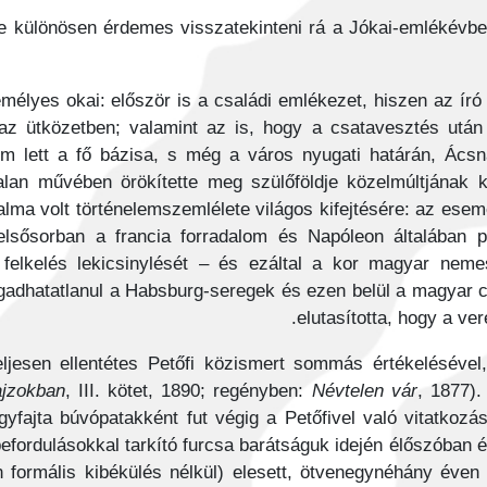
e különösen érdemes visszatekinteni rá a Jókai-emlékévbe
élyes okai: először is a családi emlékezet, hiszen az író
 az ütközetben; valamint az is, hogy a csatavesztés ut
 lett a fő bázisa, s még a város nyugati határán, Ácsn
alan művében örökítette meg szülőföldje közelmúltjának 
alma volt történelemszemlélete világos kifejtésére: az esem
lsősorban a francia forradalom és Napóleon általában pozi
felkelés lekicsinylését – és ezáltal a kor magyar nem
tagadhatatlanul a Habsburg-seregek és ezen belül a magyar c
elutasította, hogy a ve
esen ellentétes Petőfi közismert sommás értékelésével, 
ajzokban
, III. kötet, 1890; regényben:
Névtelen vár
, 1877).
yfajta búvópatakként fut végig a Petőfivel való vitatkoz
efordulásokkal tarkító furcsa barátságuk idején élőszóban és
n formális kibékülés nélkül) elesett, ötvenegynéhány éven