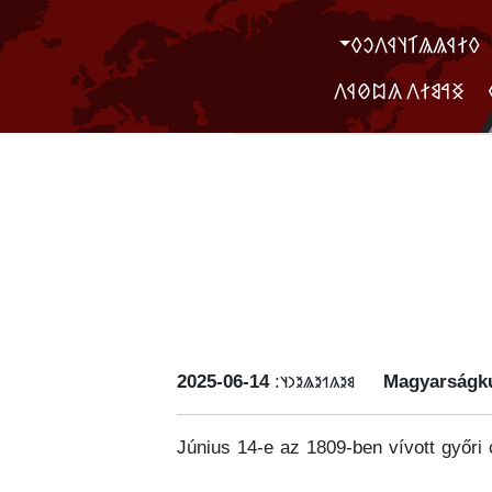
‮𐲓𐲐𐲁𐲖𐲖𐲑𐲦𐲁𐲤𐲛𐲓
‮ ‮𐲏𐲀𐲘𐲐𐲤 𐲍𐲪𐲗𐲁𐲤
‭2025-06-14
𐳘𐳉𐳍𐳒𐳉𐳖𐳉𐳙𐳦:
Magyarságku
Június 14-e az 1809-ben vívott győri 