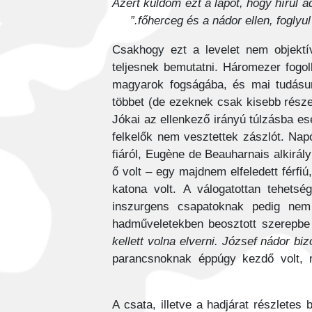
Azért küldöm ezt a lapot, hogy hírül
főherceg és a nádor ellen, foglyu
Csakhogy ezt a levelet nem objektív
teljesnek bemutatni. Háromezer fogol
magyarok fogságába, és mai tudásunk
többet (de ezeknek csak kisebb része
Jókai az ellenkező irányú túlzásba ese
felkelők nem vesztettek zászlót. Nap
fiáról, Eugène de Beauharnais alkirál
ő volt – egy majdnem elfeledett férfiú
katona volt. A válogatottan tehetsé
inszurgens csapatoknak pedig nem 
hadműveletekben beosztott szerepbe 
kellett volna elverni. József nádor bi
parancsnoknak éppúgy kezdő volt, m
A csata, illetve a hadjárat részlete