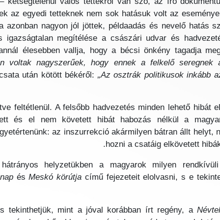
 kétségtelenül valós tettekről van szó, az író dokumentum
ek az egyedi tetteknek nem sok hatásuk volt az események
 azonban nagyon jól jöttek, példaadás és nevelő hatás s
és igazságtalan megítélése a császári udvar és hadvezeté
annál élesebben vallja, hogy a bécsi önkény tagadja me
n voltak nagyszerűek, hogy ennek a felkelő seregnek a l
csata után kötött békéről:
„Az osztrák politikusok inkább a
tve feltétlenül. A felsőbb hadvezetés minden lehető hibát 
tett és el nem követett hibát habozás nélkül a magya
yetértenünk: az inszurrekció akármilyen bátran állt helyt, 
hozni a csatáig elkövetett hibá
 hátrányos helyzetükben a magyarok milyen rendkívüli
 nap
és
Meskó körútja
című fejezeteit elolvasni, s e tekin
s tekinthetjük, mint a jóval korábban írt regény, a
Névte