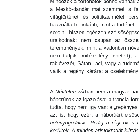
Mindezek a történetek benne vannak a
a Meskó-dandár mai szemmel is fant
világtörténeti és politikaelméleti 
használta fel inkább, mint a történet
sorolni, hiszen egészen szélsőségese
uralkodnak: nem csupán az összes
teremtmények, mint a vadonban növeke
nem tudjuk, miféle lény lehetett), a
rablóvezér, Sátán Laci, vagy a tudomá
válik a regény kárára: a cselekmény
A
Névtelen vár
ban nem a magyar hada
háborúnak az igazolása: a francia forra
tudta, hogy nem így van; a „regényes
azt is, hogy ezért a háborúért elsős
belenyugodniuk. Pedig a régi ok a h
kerültek. A minden aristokratiát kiir