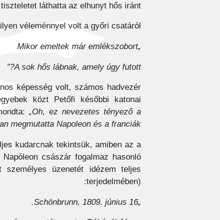
szteletet láthatta az elhunyt hős iránt.
yen véleménnyel volt a győri csatáról:
„Mikor emeltek már emlékszobort
A sok hős lábnak, amely úgy futott?”
sznos képesség volt, számos hadvezér
 egyebek közt Petőfi későbbi katonai
mondta:
„Oh, ez nevezetes tényező a
ban megmutatta Napoleon és a franciák.”
eljes kudarcnak tekintsük, amiben az a
a Napóleon császár fogalmaz hasonló
t személyes üzenetét idézem teljes
terjedelmében):
„Schönbrunn, 1809. június 16.