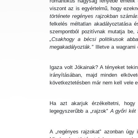
romantikus nagyság fényébe emelik –
viszont az is egyértelmű, hogy ezekn
története regényes rajzokban
számára
felkelés méltatlan akadályoztatása 
szempontból pozitívnak mutatja be, 
„Csakhogy a bécsi politikusok abba
megakadályozták.”
Illetve a wagrami 
Igaza volt Jókainak? A tényeket tekin
irányításában, majd minden elköve
következtetésben már nem kell vele eg
Ha azt akarjuk érzékeltetni, hogy
legegyszerűbb a „rajzok”
A győri két
A „regényes rajzokat” azonban úgy i