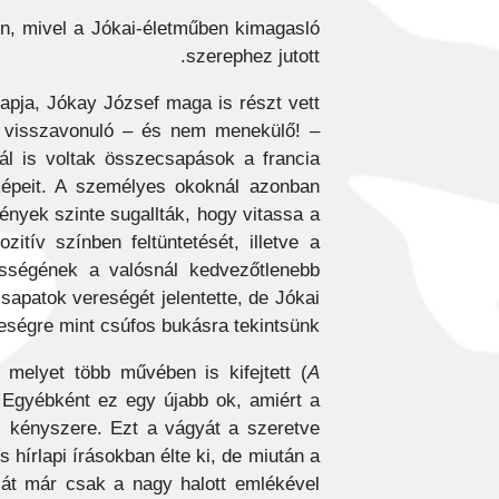
n, mivel a Jókai-életműben kimagasló
szerephez jutott.
 apja, Jókay József maga is részt vett
án visszavonuló – és nem menekülő! –
ál is voltak összecsapások a francia
képeit. A személyes okoknál azonban
ények szinte sugallták, hogy vitassa a
tív színben feltüntetését, illetve a
ességének a valósnál kedvezőtlenebb
sapatok vereségét jelentette, de Jókai
reségre mint csúfos bukásra tekintsünk.
melyet több művében is kifejtett (
A
 Egyébként ez egy újabb ok, amiért a
ás kényszere. Ezt a vágyát a szeretve
 hírlapi írásokban élte ki, de miután a
 át már csak a nagy halott emlékével