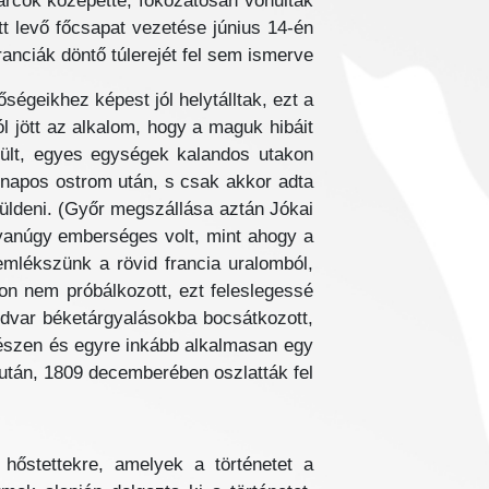
harcok közepette, fokozatosan vonultak
őtt levő főcsapat vezetése június 14-én
ranciák döntő túlerejét fel sem ismerve.
égeikhez képest jól helytálltak, ezt a
l jött az alkalom, hogy a maguk hibáit
rült, egyes egységek kalandos utakon
z napos ostrom után, s csak akkor adta
üldeni. (Győr megszállása aztán Jókai
yanúgy emberséges volt, mint ahogy a
mlékszünk a rövid francia uralomból,
on nem próbálkozott, ezt feleslegessé
udvar béketárgyalásokba bocsátkozott,
, készen és egyre inkább alkalmasan egy
tán, 1809 decemberében oszlatták fel.
hőstettekre, amelyek a történetet a