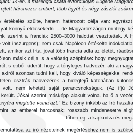
 adjam: 14-én, a marengói csata évfordulóján Eugène Magyar
l ejtett háromezer embert, több ágyút és négy zászlót zsákmá
 értékelés szülte, hanem határozott célja van: egyrész
lyal könnyű eldicsekedni – de Magyarországon mintegy két
 szerint a franciák 2500–3000 halottat veszítettek. A H
 volt inszurgens); nem csak Napóleon értékelte indokolatla
tt, amikor azt írta, jóval több francia adta az életét, ráadá
óleon másik célja is a valóság szépítése: hogy megnyugta
yról, s ebből kiderül, hogy a tényleges hadvezér, aki a mag
, akiről azonban tudni kell, hogy kiváló képességekkel rend
gtelen osztrák hadvezérek a hidegfejű katonában különös
volt, nem lehetett saját parancsnokságuk. (Az ifjú J
került. Jókai szerint másképp alakult volna, ha ő a vezé
zonyára megtette volna azt.”
Ez bizony inkább az író hazafi
int az emberei harcosnak; rosszabb mindenesetre aligh
főherceg, a kapkodva és mega
s bemutatása az író nézeteinek megértéséhez nem is szüks