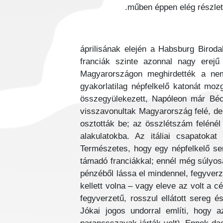
műben éppen elég részlete
1809 áprilisának elején a Habsburg B
franciák szinte azonnal nagy erej
Magyarországon meghirdették a nemes
gyakorlatilag népfelkelő katonát mo
összegyülekezett, Napóleon már Bécs
visszavonultak Magyarország felé, de
osztották be; az összlétszám felénél 
alakulatokba. Az itáliai csapatoka
Természetes, hogy egy népfelkelő ser
támadó franciákkal; ennél még súlyosa
pénzéből lássa el mindennel, fegyverze
kellett volna – vagy eleve az volt a 
fegyverzetű, rosszul ellátott sereg é
Jókai jogos undorral említi, hogy 