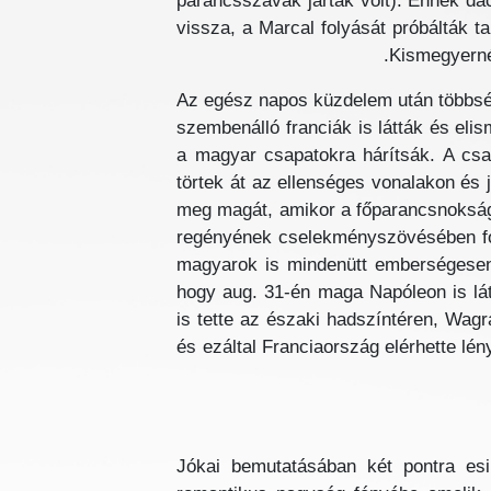
parancsszavak járták volt). Ennek dac
vissza, a Marcal folyását próbálták ta
Kismegyernél
Az egész napos küzdelem után többségé
szembenálló franciák is látták és eli
a magyar csapatokra hárítsák. A csa
törtek át az ellenséges vonalakon és 
meg magát, amikor a főparancsnokság 
regényének cselekményszövésében fon
magyarok is mindenütt emberségesen 
hogy aug. 31-én maga Napóleon is lát
is tette az északi hadszíntéren, Wag
és ezáltal Franciaország elérhette lén
Jókai bemutatásában két pontra esi