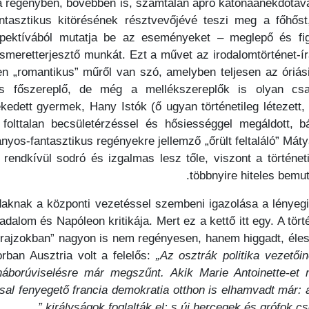
 regényben, bővebben is, számtalan apró katonaanekdotáva
asztikus kitörésének résztvevőjévé teszi meg a főhőst, 
perspektívából mutatja be az eseményeket – meglepő és f
i ismeretterjesztő munkát. Ezt a művet az irodalomtörténet-
n „romantikus” műről van szó, amelyben teljesen az óriási
 főszereplő, de még a mellékszereplők is olyan csa
dett gyermek, Hany Istók (ő ugyan történetileg létezett,
 folttalan becsületérzéssel és hősiességgel megáldott, b
nyos-fantasztikus regényekre jellemző „őrült feltaláló” Mát
 rendkívül sodró és izgalmas lesz tőle, viszont a történ
többnyire hiteles bemut
knak a központi vezetéssel szembeni igazolása a lényeg
dalom és Napóleon kritikája. Mert ez a kettő itt egy. A tört
 rajzokban” nagyon is nem regényesen, hanem higgadt, éles
orban Ausztria volt a felelős:
„Az osztrák politika vezetői
áborúviselésre már megszűnt. Akik Marie Antoinette-et m
tással fenyegető francia demokratia otthon is elhamvadt már
királyságok foglalták el; s új hercegek és grófok cs