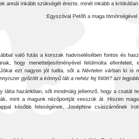
ek annál inkább szükségét érezte, minél inkább a kritikátlan ti
Egyszóval Petőfi a maga tömörségével il
s lábbal való futás a korszak hadviselésében fontos és ha
nak, hogy menetteljesítményével felülmúlta ellenfeleit,
Jókai ezt nagyon jól tudta, sőt a
Névtelen vár
ban ki is 
nnyiszer győzött a könnyű láb a nehéz fej fölött? azt legjob
gy látta hazánkban, sőt mindmáig jellemző, hogy a csatát t
ciák, mint a magunk nézőpontját vesszük át. Hiszen mag
appal később feleségének, Joséphine császárnőnek írot