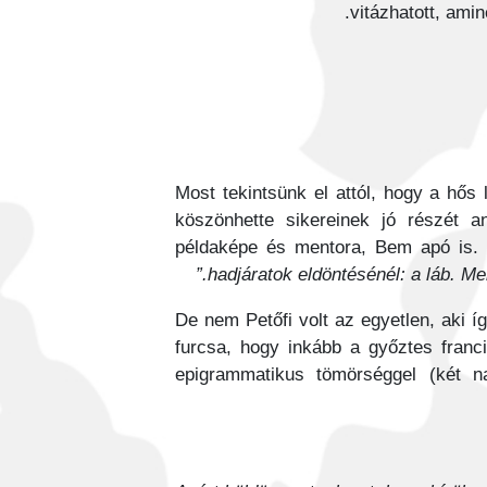
vitázhatott, amin
Most tekintsünk el attól, hogy a hő
köszönhette sikereinek jó részét an
példaképe és mentora, Bem apó is. 
hadjáratok eldöntésénél: a láb. Me
De nem Petőfi volt az egyetlen, aki í
furcsa, hogy inkább a győztes fran
epigrammatikus tömörséggel (két n