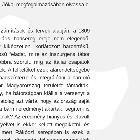
ki Jókai megfogalmazásában olvassa el.
 számítások és tervek alapján: a
láris hadsereg ereje nem elegendő,
kiképzetlen, korlátozott harcértékű,
sú feladat, mire az inszurgens tábor
bra szorult, míg az itáliai csapatok
k. A felkelőket ezek alárendeltségébe
hadszíntérre és integrálódni a harcoló
ár Magyarország területét támadták.
, ha bátorságban kiállja a versenyt a
atólag azt várta, hogy az ország saját
ha bármi eredményt akartak, segíteni is
rjanak? Az eredmény hiányos és elavult
yelvet is ekkor kellett megalkotni, és
t, mert Rákóczi seregében is ezek a