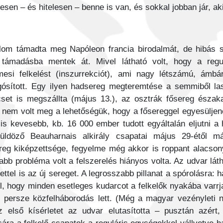
sen – és hitelesen – benne is van, és sokkal jobban jár, a
irodalom támadta meg Napóleon francia birodalmát, de hibás
ű támadásba mentek át. Mivel látható volt, hogy a regu
i felkelést (inszurrekciót), ami nagy létszámú, ámbár 
zgósított. Egy ilyen hadsereg megteremtése a semmiből las
et is megszállta (május 13.), az osztrák fősereg északab
 nem volt meg a lehetőségük, hogy a fősereggel egyesüljene
is kevesebb, kb. 16 000 ember tudott egyáltalán eljutni a 
t üldöző Beauharnais alkirály csapatai május 29-étől m
eg kiképzettsége, fegyelme még akkor is roppant alacsony
bb probléma volt a felszerelés hiányos volta. Az udvar láth
ttel is az új sereget. A legrosszabb pillanat a spórolásra: 
cél, hogy minden esetleges kudarcot a felkelők nyakába var
s persze közfelháborodás lett. (Még a magyar vezényleti n
az első kísérletet az udvar elutasította – pusztán azér