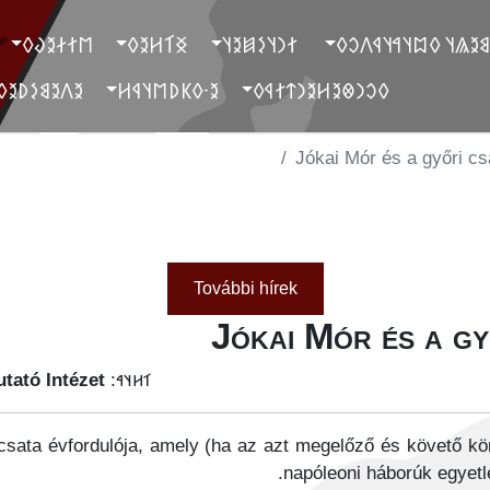
‮𐲮𐲐𐲇𐲉𐲜𐲓
‮𐲏𐲑𐲢𐲉𐲓
‮ 𐲐𐲙𐲦𐲋𐲯𐲉𐲦
‮ 𐲓𐲐𐲉𐲘𐲉𐲖𐲦 𐲓𐲪𐲦𐲀𐲦
‮𐲉𐲤𐲉𐲘𐲋𐲚𐲉𐲓
‮𐲉-𐲓𐲞𐲚𐲮𐲦𐲁𐲢
‮𐲓𐲛𐲙𐲌𐲉𐲢𐲉𐲙𐲄𐲐𐲁𐲓
Jókai Mór és a győri c
További hírek
Jókai Mór és a gy
tató Intézet
𐳑𐳢𐳦𐳀:
csata évfordulója, amely (ha az azt megelőző és követő kö
napóleoni háborúk egyetle