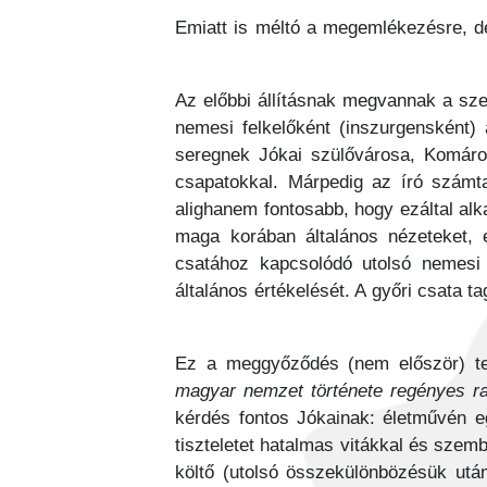
Emiatt is méltó a megemlékezésre, d
Az előbbi állításnak megvannak a szem
nemesi felkelőként (inszurgensként)
seregnek Jókai szülővárosa, Komárom
csapatokkal. Márpedig az író számt
alighanem fontosabb, hogy ezáltal alk
maga korában általános nézeteket, e
csatához kapcsolódó utolsó nemesi 
általános értékelését. A győri csata 
Ez a meggyőződés (nem először) telj
magyar nemzet története regényes r
kérdés fontos Jókainak: életművén eg
tiszteletet hatalmas vitákkal és szemb
költő (utolsó összekülönbözésük utá