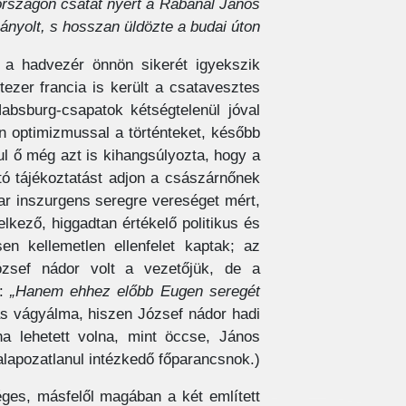
országon csatát nyert a Rábánál János
nyolt, s hosszan üldözte a budai úton.”
t a hadvezér önnön sikerét igyekszik
ezer francia is került a csatavesztes
absburg-csapatok kétségtelenül jóval
n optimizmussal a történteket, később
sul ő még azt is kihangsúlyozta, hogy a
tó tájékoztatást adjon a császárnőnek
yar inszurgens seregre vereséget mért,
elkező, higgadtan értékelő politikus és
en kellemetlen ellenfelet kaptak; az
ózsef nádor volt a vezetőjük, de a
r:
„Hanem ehhez előbb Eugen seregét
as vágyálma, hiszen József nádor hadi
a lehetett volna, mint öccse, János
lapozatlanul intézkedő főparancsnok.)
éges, másfelől magában a két említett