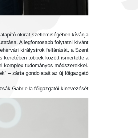
lapító okirat szellemiségében kívánja
tatása. A legfontosabb folytatni kívánt
hérvári királysírok feltárását, a Szent
s keretében többek között ismertette a
 fel komplex tudományos módszerekkel.
 – zárta gondolatait az új főigazgató.
ák Gabriella főigazgatói kinevezését.