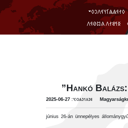
‮𐲓𐲐𐲁𐲖𐲖𐲑𐲦𐲁𐲤𐲛𐲓
‮ ‮𐲏𐲀𐲘𐲐𐲤 𐲍𐲪𐲗𐲁𐲤
Hankó Balázs: 
‭2025-06-27
𐳘𐳉𐳍𐳒𐳉𐳖𐳉𐳙𐳦:
Magyarságku
2025. június 26-án ünnepélyes állomán