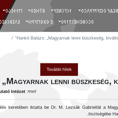
‮𐲮𐲐𐲇𐲉𐲜𐲓
‮𐲏𐲑𐲢𐲉𐲓
‮ 𐲐𐲙𐲦𐲋𐲯𐲉𐲦
‮ 𐲓𐲐𐲉𐲘𐲉𐲖𐲦 𐲓𐲪𐲦𐲀𐲦
‮𐲉𐲤𐲉𐲘𐲋𐲚𐲉𐲓
‮𐲉-𐲓𐲞𐲚𐲮𐲦𐲁𐲢
‮𐲓𐲛𐲙𐲌𐲉𐲢𐲉𐲙𐲄𐲐𐲁𐲓
Hankó Balázs: „Magyarnak lenni büszkeség, kiválts
További hírek
„Magyarnak lenni büszkeség, ki
tató Intézet
𐳑𐳢𐳦𐳀:
ygyűlés keretében iktatta be Dr. M. Lezsák Gabriellát a Mag
tisztségébe Han