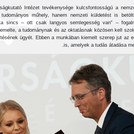
ságkutató Intézet tevékenysége kulcsfontosságú a nemze
tudományos műhely, hanem nemzeti küldetést is betölt,
vita sincs – ott csak langyos semlegesség van” – fogal
iemelte, a tudománynak és az oktatásnak közösen kell szol
tésének ügyét. Ebben a munkában kiemelt szerep jut az e
is, amelyek a tudás átadása mell