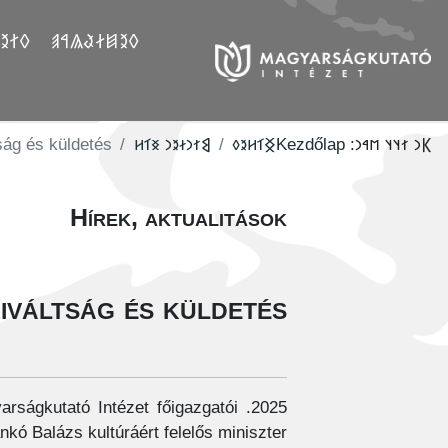
𐲤𐲛𐲓
𐲓𐲉𐲯𐲇𐲟𐲖𐲀𐲠
ág és küldetés”
‮𐲘𐳐𐳙𐳇𐳉𐳙 𐳏𐳑𐳢
‮𐲏𐳑𐳢𐳉𐳓
Kezdőlap
𐲞𐳙 𐳐𐳦𐳦 𐳮𐳀𐳙:
Hírek, aktualitások
váltság és küldetés”
yarságkutató Intézet főigazgatói
kó Balázs kultúráért felelős miniszter.