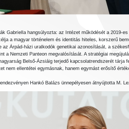
k Gabriella hangsúlyozta: az Intézet működését a 2019-es a
célja a magyar történelem és identitás hiteles, korszerű bemu
e az Árpád-házi uralkodók genetikai azonosítását, a székesfe
t a Nemzeti Panteon megvalósítását. A stratégiai megújulá
magyarság Belső-Ázsiáig terjedő kapcsolatrendszerét tárja
t nem ellentétei egymásnak, hanem egymást erősítő értékek”
rendezvényen Hankó Balázs ünnepélyesen átnyújtotta M. Lezs