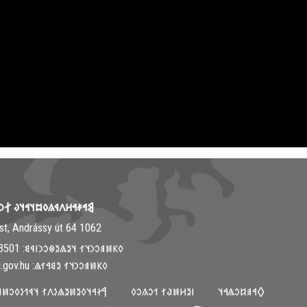
𐳤𐳁𐳍𐳓𐳪𐳦𐳀𐳦𐳜 𐲐𐳙𐳦𐳋𐳯𐳉𐳦
1062 Budapest, Andrássy út 64.
𐳓𐳞𐳯𐳠𐳛𐳙𐳦𐳐 𐳦𐳉𐳖𐳉𐳌𐳛𐳙𐳥𐳁𐳘: ‭+36-30-313-3501
𐳓𐳞𐳯𐳠𐳛𐳙𐳦𐳐 𐳉𐳘𐳀𐳐𐳖: info@mki.gov.hu
𐳓𐳉𐳯𐳉𐳖𐳋𐳤𐳐 𐳦𐳁𐳒𐳋𐳓𐳛𐳯𐳦𐳀𐳦𐳜
𐳺𐳉𐳢𐳯𐳟𐳐 𐳒𐳛𐳍𐳛𐳓
𐲓𐳀𐳠𐳆𐳛𐳖𐳀𐳦