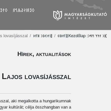
𐲤𐲛𐲓
𐲓𐲉𐲯𐲇𐲟𐲖𐲀𐲠
s lovasíjásszal
‮𐲘𐳐𐳙𐳇𐳉𐳙 𐳏𐳑𐳢
‮𐲏𐳑𐳢𐳉𐳓
Kezdőlap
𐲞𐳙 𐳐𐳦𐳦 𐳮𐳀𐳙:
Hírek, aktualitások
 Lajos lovasíjásszal
sszal, aki megalkotta a hungarikumnak
agyar kultúrát; célja összhangban van a