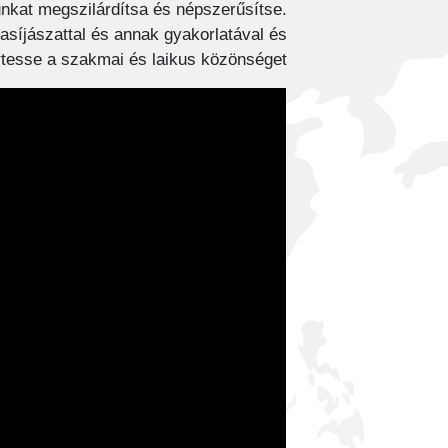
nkat megszilárdítsa és népszerűsítse.
vasíjászattal és annak gyakorlatával és
esse a szakmai és laikus közönséget.