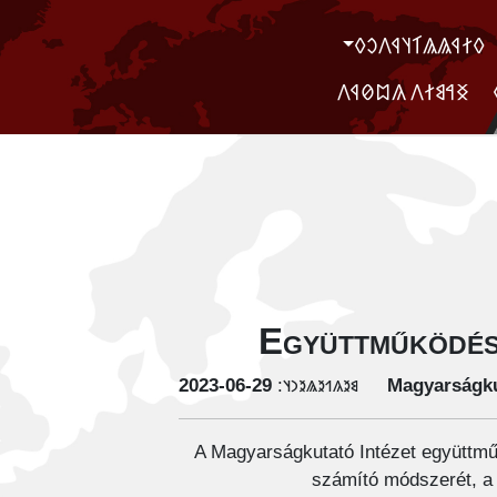
‮𐲓𐲐𐲁𐲖𐲖𐲑𐲦𐲁𐲤𐲛𐲓
‮ ‮𐲏𐲀𐲘𐲐𐲤 𐲍𐲪𐲗𐲁𐲤
Együttműködési
‭2023-06-29
𐳘𐳉𐳍𐳒𐳉𐳖𐳉𐳙𐳦:
Magyarságku
A Magyarságkutató Intézet együttműk
számító módszerét, a l