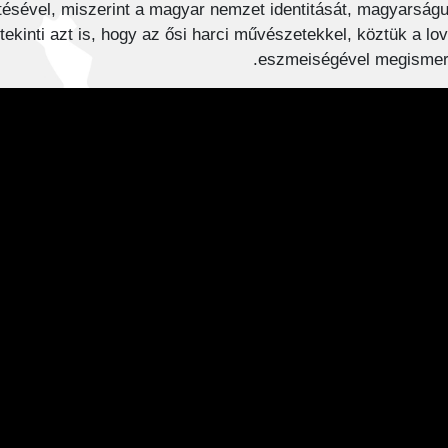
tésével, miszerint a magyar nemzet identitását, magyarságu
tekinti azt is, hogy az ősi harci művészetekkel, köztük a lo
eszmeiségével megismert