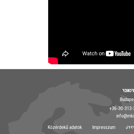
𐲘𐳀𐳎𐳀
Közérdekű adatok
Impresszum
𐲀𐳇𐳀