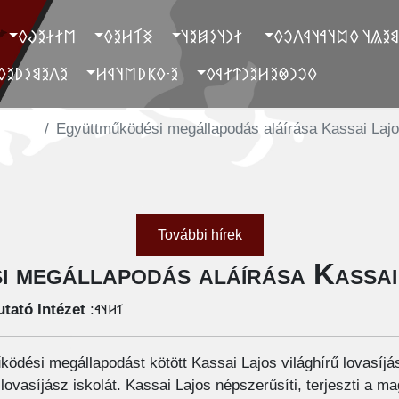
‮𐲮𐲐𐲇𐲉𐲜𐲓
‮𐲏𐲑𐲢𐲉𐲓
‮ 𐲐𐲙𐲦𐲋𐲯𐲉𐲦
‮ 𐲓𐲐𐲉𐲘𐲉𐲖𐲦 𐲓𐲪𐲦𐲀𐲦
‮𐲉𐲤𐲉𐲘𐲋𐲚𐲉𐲓
‮𐲉-𐲓𐲞𐲚𐲮𐲦𐲁𐲢
‮𐲓𐲛𐲙𐲌𐲉𐲢𐲉𐲙𐲄𐲐𐲁𐲓
Együttműködési megállapodás aláírása Kassai Lajo
További hírek
 megállapodás aláírása Kassai
tató Intézet
𐳑𐳢𐳦𐳀:
ödési megállapodást kötött Kassai Lajos világhírű lovasíjá
ovasíjász iskolát. Kassai Lajos népszerűsíti, terjeszti a m