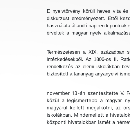
E nyelvtörvény körüli heves vita és 
diskurzust eredményezett. Ettől kez
használata állandó napirendi pontnak 
érveltek a magyar nyelv alkalmazása
Természetesen a XIX. században sem 
intézkedésekből. Az 1806-os II. Rat
rendelkezés az elemi iskolákban beve
biztosított a tananyag anyanyelvi ism
1844. november 13-án szentesítette 
közül a legismertebb a magyar nye
magyarul kellett megalkotni, az o
iskolákban. Mindemellett a hivatalo
központi hivatalokban ismét a német