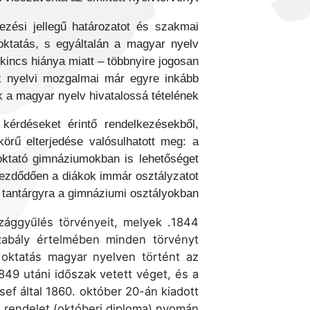
vezési jellegű határozatot és szakmai
oktatás, s egyáltalán a magyar nyelv
kincs hiánya miatt – többnyire jogosan
ak nyelvi mozgalmai már egyre inkább
a magyar nyelv hivatalossá tételének.
 kérdéseket érintő rendelkezésekből,
örű elterjedése valósulhatott meg: a
 oktató gimnáziumokban is lehetőséget
 kezdődően a diákok immár osztályzatot
 tantárgyra a gimnáziumi osztályokban.
szággyűlés törvényeit, melyek
szabály értelmében minden törvényt
 oktatás magyar nyelven történt az
849 utáni időszak vetett véget, és a
ef által 1860. október 20-án kiadott
i rendelet (októberi diploma) nyomán.