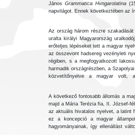
János
Grammatica Hvngarolatina
(15
napvilágot. Ennek következtében az írá
Az ország három részre szakadását 
uralta királyi Magyarország uralkodó
erőteljes lépéseket tett a magyar ny
az összevont hadsereg vezényleti nyel
régiben, s a megfogyatkozott lakoss
harmadik országrészben, a Szapolyai
közvetítőnyelve a magyar volt, a
A következő fontosabb állomás a magy
majd a Mária Terézia fia, II. József-fé
az aktuális hivatalos nyelvet, a latin
ez a koncepció a magyar állampolg
hagyományainak, így ellenállást vál