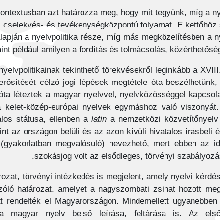
kontextusban azt határozza meg, hogy mit tegyünk, míg a n
, cselekvés- és tevékenységközpontú folyamat. E kettőhöz 
apján a nyelvpolitika része, míg más megközelítésben a n
l, mint például amilyen a fordítás és tolmácsolás, közérthető
yelvpolitikainak tekinthető törekvésekről leginkább a XVII
ősítését célzó jogi lépések megtétele óta beszélhetünk, i
óta léteztek a magyar nyelvvel, nyelvközösséggel kapcsola
a kelet-közép-európai nyelvek egymáshoz való viszonyát.
alos státusa, ellenben a
latin
a nemzetközi közvetítőnyelv 
t az országon belüli és az azon kívüli hivatalos írásbeli
(gyakorlatban megvalósuló) nevezhető, mert ebben az i
szokásjog volt az elsődleges, törvényi szabályozá
rozat, törvényi intézkedés is megjelent, amely nyelvi kérdés
szóló határozat, amelyet a nagyszombati zsinat hozott me
át rendelték el Magyarországon. Mindemellett ugyanebbe
k a magyar nyelv belső leírása, feltárása is. Az el