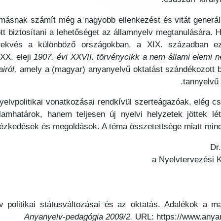
omásnak számít még a nagyobb ellenkezést és vitát generáló
t biztosítani a lehetőséget az államnyelv megtanulására.
örekvés a különböző országokban, a XIX. században ez
 XX. eleji
1907. évi XXVII. törvénycikk a nem állami elemi n
iról,
amely a (magyar) anyanyelvű oktatást szándékozott biz
tannyelvű
elvpolitikai vonatkozásai rendkívül szerteágazóak, elég cs
mhatárok, hanem teljesen új nyelvi helyzetek jöttek lé
intézkedések és megoldások. A téma összetettsége miatt min
Dr
a Nyelvtervezési 
politikai státusváltozásai és az oktatás. Adalékok a ma
Anyanyelv-pedagógia 2009/2.
URL: https://www.anya