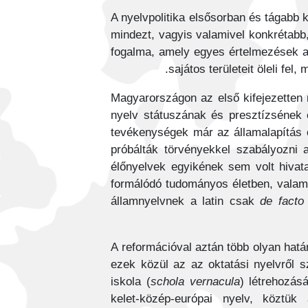
A nyelvpolitika elsősorban és tágabb 
mindezt, vagyis valamivel konkrétabb
fogalma, amely egyes értelmezések al
sajátos területeit öleli fe
Magyarországon az első kifejezetten n
nyelv státuszának és presztízsének er
tevékenységek már az államalapítás 
próbálták törvényekkel szabályozni 
élőnyelvek egyikének sem volt hivat
formálódó tudományos életben, valamin
államnyelvnek a latin csak
de facto
A reformációval aztán több olyan hatá
ezek közül az az oktatási nyelvről 
iskola (
schola vernacula
) létrehozás
kelet-közép-európai nyelv, köztü