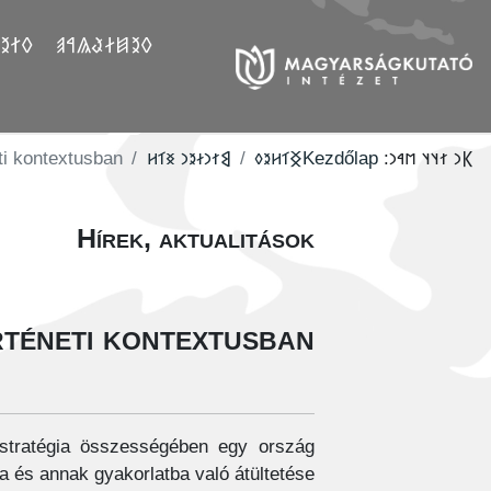
𐲤𐲛𐲓
𐲓𐲉𐲯𐲇𐲟𐲖𐲀𐲠
ti kontextusban
‮𐲘𐳐𐳙𐳇𐳉𐳙 𐳏𐳑𐳢
‮𐲏𐳑𐳢𐳉𐳓
Kezdőlap
𐲞𐳙 𐳐𐳦𐳦 𐳮𐳀𐳙:
Hírek, aktualitások
rténeti kontextusban
vstratégia összességében egy ország
a és annak gyakorlatba való átültetése.