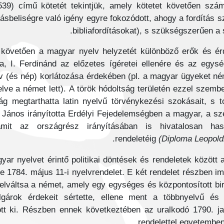
39) című kötetét tekintjük, amely kötetet követően szá
sbeliségre való igény egyre fokozódott, ahogy a fordítás sze
bibliafordításokat), s szükségszerűen a 
követően a magyar nyelv helyzetét különböző erők és é
ja, I. Ferdinánd az előzetes ígéretei ellenére és az egy
elv (és nép) korlátozása érdekében (pl. a magyar ügyeket n
ve a német lett). A török hódoltság területén ezzel szembe
ág megtarthatta latin nyelvű törvénykezési szokásait, s t
 János irányította Erdélyi Fejedelemségben a magyar, a s
mit az országrész irányításában is hivatalosan ha
rendeletéig
(Diploma Leopold
ar nyelvet érintő politikai döntések és rendeletek között
le 1784. május 11-i nyelvrendelet. E két rendelet részben imp
t felváltsa a német, amely egy egységes és központosított bir
árok érdekeit sértette, ellene ment a többnyelvű és 
tott ki. Részben ennek következtében az uralkodó 1790. j
rendelettel egyetemben