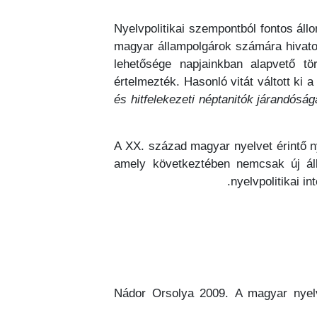
Nyelvpolitikai szempontból fontos áll
magyar állampolgárok számára hivatot
lehetősége napjainkban alapvető t
értelmezték. Hasonló vitát váltott ki a
és hitfelekezeti néptanitók járandósága
A XX. század magyar nyelvet érintő ny
amely következtében nemcsak új álla
nyelvpolitikai 
Nádor Orsolya 2009. A magyar nyelv 