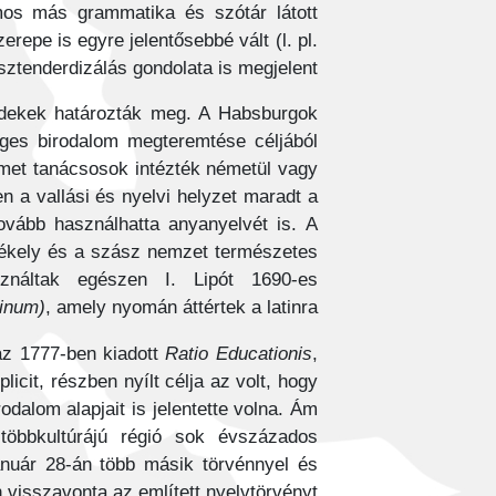
mos más grammatika és szótár látott
repe is egyre jelentősebbé vált (l. pl.
sztenderdizálás gondolata is megjelent.
rdekek határozták meg. A Habsburgok
séges birodalom megteremtése céljából
émet tanácsosok intézték németül vagy
n a vallási és nyelvi helyzet maradt a
ovább használhatta anyanyelvét is. A
zékely és a szász nemzet természetes
sználtak egészen I. Lipót 1690-es
inum)
, amely nyomán áttértek a latinra.
 az 1777-ben kiadott
Ratio Educationis
,
licit, részben nyílt célja az volt, hogy
odalom alapjait is jelentette volna. Ám
többkultúrájú régió sok évszázados
anuár 28-án több másik törvénnyel és
 visszavonta az említett nyelvtörvényt.