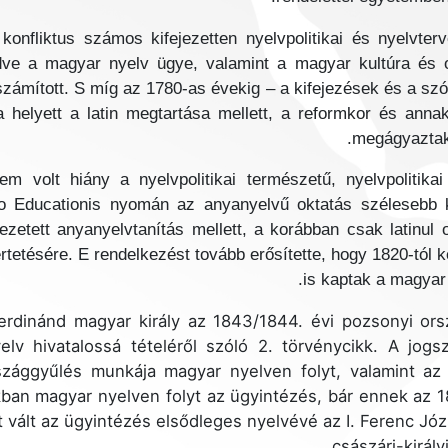
konfliktus számos kifejezetten nyelvpolitikai és nyelvter
dve a magyar nyelv ügye, valamint a magyar kultúra és 
számított. S míg az 1780-as évekig – a kifejezések és a szó
 helyett a latin megtartása mellett, a reformkor és ann
megágyaztak 
volt hiány a nyelvpolitikai természetű, nyelvpolitikai
io Educationis nyomán az anyanyelvű oktatás szélesebb k
zetett anyanyelvtanítás mellett, a korábban csak latinul
ertetésére. E rendelkezést tovább erősítette, hogy 1820-tól
is kaptak a magyar
V. Ferdinánd magyar király az 1843/1844. évi pozsonyi or
lv hivatalossá tételéről szóló 2. törvénycikk. A jog
rszággyűlés munkája magyar nyelven folyt, valamint az
kban magyar nyelven folyt az ügyintézés, bár ennek az 1
 vált az ügyintézés elsődleges nyelvévé az I. Ferenc Józs
császári-király