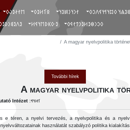
‮𐲮𐲐𐲇𐲉𐲜𐲓
‮𐲏𐲑𐲢𐲉𐲓
‮ 𐲐𐲙𐲦𐲋𐲯𐲉𐲦
‮ 𐲓𐲐𐲉𐲘𐲉𐲖𐲦 𐲓𐲪𐲦𐲀𐲦
‮𐲉𐲤𐲉𐲘𐲋𐲚𐲉𐲓
‮𐲉-𐲓𐲞𐲚𐲮𐲦𐲁𐲢
‮𐲓𐲛𐲙𐲌𐲉𐲢𐲉𐲙𐲄𐲐𐲁𐲓
A magyar nyelvpolitika történe
További hírek
A magyar nyelvpolitika tö
tató Intézet
𐳑𐳢𐳦𐳀:
e téren, a nyelvi tervezés, a nyelvpolitika és a nyel
nyelvváltozatainak használatát szabályzó politika kialakítás