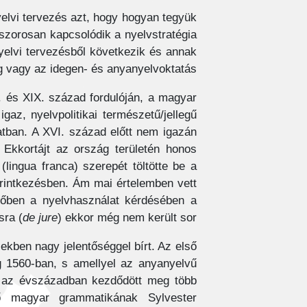
yelvi tervezés azt, hogy hogyan tegyük
szorosan kapcsolódik a nyelvstratégia
yelvi tervezésből következik és annak
ség vagy az idegen- és anyanyelvoktatás.
I. és XIX. század fordulóján, a magyar
gaz, nyelvpolitikai természetű/jellegű
tban. A XVI. század előtt nem igazán
 Ekkortájt az ország területén honos
(lingua franca)
szerepét töltötte be a
 érintkezésben. Ám mai értelemben vett
dőben a nyelvhasználat kérdésében a
sra (
de jure
) ekkor még nem került sor.
ekben nagy jelentőséggel bírt. Az első
g 1560-ban, s amellyel az anyanyelvű
n az évszázadban kezdődött meg több
ső magyar grammatikának Sylvester