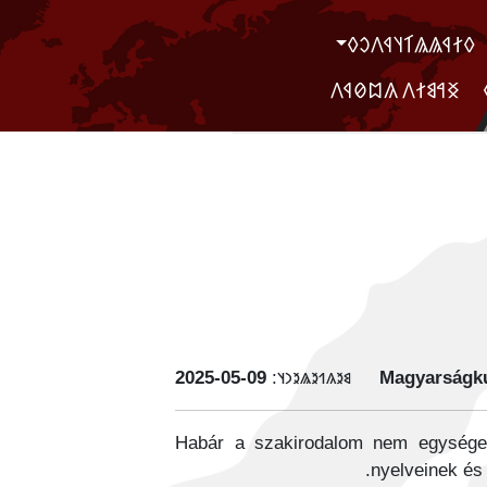
‮𐲓𐲐𐲁𐲖𐲖𐲑𐲦𐲁𐲤𐲛𐲓
‮ ‮𐲏𐲀𐲘𐲐𐲤 𐲍𐲪𐲗𐲁𐲤
‭2025-05-09
𐳘𐳉𐳍𐳒𐳉𐳖𐳉𐳙𐳦:
Magyarságku
Habár a szakirodalom nem egységes 
nyelveinek és 