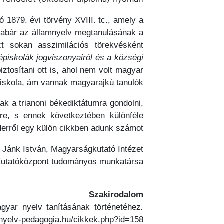
 1879. évi törvény XVIII. tc., amely a
 Habár az államnyelv megtanulásának a
t sokan asszimilációs törekvésként
épiskolák jogviszonyairól és a községi
tosítani ott is, ahol nem volt magyar
 iskola, ám vannak magyarajkú tanulók.
ak a trianoni békediktátumra gondolni,
tre, s ennek következtében különféle
derről egy külön cikkben adunk számot.
. Jánk István, Magyarságkutató Intézet
Kutatóközpont tudományos munkatársa
Szakirodalom
gyar nyelv tanításának történetéhez
.
nyelv-pedagogia.hu/cikkek.php?id=158