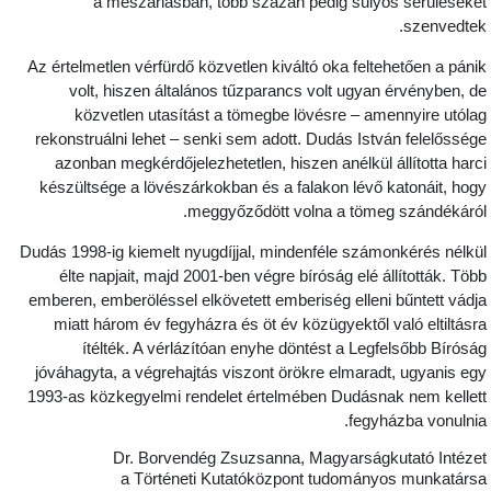
a mészárlásban, több százan pedig súlyos sérüléseke
szenvedtek
Az értelmetlen vérfürdő közvetlen kiváltó oka feltehetően a páni
volt, hiszen általános tűzparancs volt ugyan érvényben, d
közvetlen utasítást a tömegbe lövésre – amennyire utóla
rekonstruálni lehet – senki sem adott. Dudás István felelősség
azonban megkérdőjelezhetetlen, hiszen anélkül állította harc
készültsége a lövészárkokban és a falakon lévő katonáit, hog
meggyőződött volna a tömeg szándékáról
Dudás 1998-ig kiemelt nyugdíjjal, mindenféle számonkérés nélkü
élte napjait, majd 2001-ben végre bíróság elé állították. Töb
emberen, emberöléssel elkövetett emberiség elleni bűntett vádj
miatt három év fegyházra és öt év közügyektől való eltiltásr
ítélték. A vérlázítóan enyhe döntést a Legfelsőbb Bírósá
jóváhagyta, a végrehajtás viszont örökre elmaradt, ugyanis eg
1993-as közkegyelmi rendelet értelmében Dudásnak nem kellet
fegyházba vonulnia
Dr. Borvendég Zsuzsanna, Magyarságkutató Intéze
a Történeti Kutatóközpont tudományos munkatárs