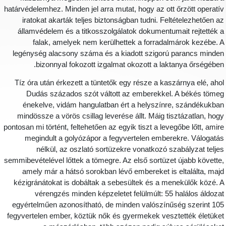
határvédelemhez. Minden jel arra mutat, hogy az ott őrzött operatí
iratokat akarták teljes biztonságban tudni. Feltételezhetően a
államvédelem és a titkosszolgálatok dokumentumait rejtették 
falak, amelyek nem kerülhettek a forradalmárok kezébe. 
legénység alacsony száma és a kiadott szigorú parancs minde
bizonnyal fokozott izgalmat okozott a laktanya őrségében
Tíz óra után érkezett a tüntetők egy része a kaszárnya elé, aho
Dudás százados szót váltott az emberekkel. A békés töme
énekelve, vidám hangulatban ért a helyszínre, szándékukba
mindössze a vörös csillag leverése állt. Máig tisztázatlan, hog
pontosan mi történt, feltehetően az egyik tiszt a levegőbe lőtt, amir
megindult a golyózápor a fegyvertelen emberekre. Válogatá
nélkül, az oszlató sortüzekre vonatkozó szabályzat telje
semmibevételével lőttek a tömegre. Az első sortüzet újabb követte
amely már a hátsó sorokban lévő embereket is eltalálta, maj
kézigránátokat is dobáltak a sebesültek és a menekülők közé. 
vérengzés minden képzeletet felülmúlt: 55 halálos áldoza
egyértelműen azonosítható, de minden valószínűség szerint 10
fegyvertelen ember, köztük nők és gyermekek vesztették életüke