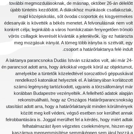
további megmozdulásoknak, de másnap, október 26-án délelőt
újabb tüntetés kezdődött. A diákokhoz munkások csatlakoztak
majd középiskolás, sőt óvodai csoportok és kisgyermeke
édesanyák is követték a békés menetet. A felvonulásnak nem vol
konkrét célja; leginkább a város homlokzatain fenyegetően trónol
vörös csillagok leverését kívánták a jelenlévők, így ez határozt
meg mozgásuk irányát. A tömeg több irányba is szétvált, eg
csoport a határőrlaktanya felé indult
A laktanya parancsnoka Dudás István százados volt, aki már 24
én parancsot adott arra, hogy árkokkal vegyék körül az objektumot
amelyekbe a tüntetők közeledtével sorozatlövő géppuskáva
rendelkező katonákat helyeztek el. A laktanyában korlátozot
számú legénység tartózkodott, ugyanis a törzsállományt má
korábban Budapestre vezényelték. A fellelhető adatok alapjá
rekonstruálható, hogy az Országos Határőrparancsnoksá
utasítást adott arra, hogy a határőrlaktanyát minden körülménye
között meg kell védeni, végső esetben sor kerülhet anna
felrobbantására is. Joggal merülhet fel a kérdés, hogy miért adta
felhatalmazást ilyen végzetes cselekményre, hiszen eg
kaszárnya megsemmisítése semmiképpen sem járul hozzá 