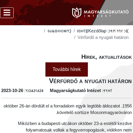
‮𐲋𐳮𐳌𐳛𐳢𐳇𐳪𐳖𐳜𐳓
‮𐲏𐳑𐳢𐳉𐳓
Kezdőlap
𐲞𐳙 𐳐𐳦𐳦 𐳮𐳀𐳙:
Vérfürdő a nyugati határon
Hírek, aktualitáso
További hírek
Vérfürdő a nyugati határo
‭2023-10-26
𐳘𐳉𐳍𐳒𐳉𐳖𐳉𐳙𐳦:
Magyarságkutató Intézet
𐳑𐳢𐳦𐳀:
1956. október 26-án dördült el a forradalom egyik legtöbb áldozatot
követelő sortüze Mosonmagyaróváron
Miközben a budapesti utcákon október 23-a estétől kezdv
folyamatosak voltak a fegyverropogások, vidéken ne