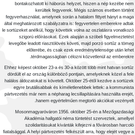
bontakozhatott ki háborús helyzet, hiszen a nép kezébe ne
kerültek fegyverek. Mégis számos esetben történ
fegyverhasználat, amelynek során a hatalom fittyet hányt a mag
által meghatározott szabályzatra is: fegyvertelen emberekre adta
le sortüzeket anélkül, hogy követték volna az oszlatásra vonatkoz
szigorú előírásokat. Ezek alapján a szóbeli figyelmeztetés
levegőbe leadott riasztólövés követi, majd porzó sortűz a töme
előterébe, és csak ezek eredménytelensége után lehe
térdmagasságban célozni közvetlenül az emberekre
Ehhez képest október 23-a és 30-a között több mint hatvan sortű
dördült el az ország különböző pontjain, amelyeknek közel a fel
halálos áldozatokat is követelt. Október 25-étől kezdve a sortüze
egyre brutálisabbak és kíméletlenebbek lettek: a kommunist
pártvezetés már nem a népharag lecsillapítására használta erejét
hanem egyértelműen megtorló akciókat vezényelt
Mosonmagyaróváron 1956. október 25-én a Mezőgazdaság
Akadémia hallgatói néma tüntetést szerveztek, amellye
szolidaritásukat kívánták kifejezni a fővárosban harcol
fiatalsággal. A helyi pártvezetés felkészült arra, hogy elejét vegye 