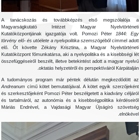
A tanácskozás és továbbképzés első megszólalója 
Magyarságkutató Intézet Magyar Nyelvtörténet
Kutatóközpontjának igazgatója
volt
.
Pomozi Péter
1844: Eg
törvény elő- és utóélete a nyelvpolitika szemszögéből
címmel adot
elő. Őt követte Zékány Krisztina, a Magyar Nyelvtörténet
Kutatóközpont főmunkatársa, aki a nyelvpolitika és a kisebbségi lé
összefüggéseiről beszélt, illetve betekintést adott a magyar nyelv
oktatás helyzetéről és perspektíváiról Kárpátalján
A tudományos program már péntek délután megkezdődött a
Andreanum
című kötet bemutatójával. A kötet egyik szerzőjekén
és szerkesztőjeként Pomozi Péter beszélgetett a kiadvány céljáró
és tartalmáról, az autonómia és a kisebbségpolitika kérdéseirő
Máriás Endrével, a Vajdasági Magyar Újságíró szövetsé
elnökével