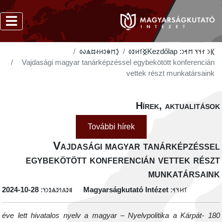
‮𐲋𐳮𐳌𐳛𐳢𐳇𐳪𐳖𐳜𐳓
‮𐲏𐳑𐳢𐳉𐳓
Kezdőlap
𐲞𐳙 𐳐𐳦𐳦 𐳮𐳀𐳙:
Vajdasági magyar tanárképzéssel egybekötött konferencián
vettek részt munkatársaink
Hírek, aktualitáso
További hírek
Vajdasági magyar tanárképzésse
egybekötött konferencián vettek rész
munkatársain
‭2024-10-28
𐳘𐳉𐳍𐳒𐳉𐳖𐳉𐳙𐳦:
Magyarságkutató Intézet
𐳑𐳢𐳦𐳀:
180 éve lett hivatalos nyelv a magyar – Nyelvpolitika a Kárpát-