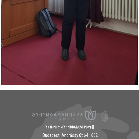
𐲘𐳀𐳎𐳀𐳢𐳤𐳁𐳍𐳓𐳪𐳦𐳀𐳦𐳜 𐲐𐳙𐳦𐳋𐳯𐳉𐳦
1062 Budapest, Andrássy út 64.