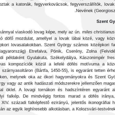
oztak a katonák, fegyverkovácsok, fegyverszállítók, lovak
Nevének (Georgiosz)
Szent Gy
kánnyal viaskodó lovag képe, mely az ún.
miles christianus
uló döfő mozdulat, amellyel a lovak lábai közé, vagy közv
pkori lovasalakokban. Szent György számos középkori fal
Magyarország) Etrefalva, Pónik, Cserény, Zolna (Felvidé
ldi példaként Gyulakuta, Székelydálya, Kászonimpér fres
lovas kompozíciók közül a lefelé döfés motívuma a közé
szárnyasoltáron (Bártfa, 1450-55), is egyaránt tetten érhe
eken, melynek oka az ókori hagyományokra és Szent Györ
gy vagy az antik hadászati módszerekre jellemzően magasra
l öklel. A lovagi tornákon és hadszíntéren egyaránt al
lyi falkép. De mindvégig fontos marad a döfés iránya
IV. századi falképfestő ezirányú, jelentős ikonográfiai h
tán az egyik leghíresebb alkotásban, a Kolozsvári-testvére