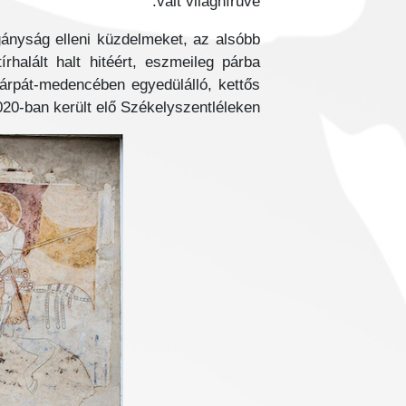
vált világhírűvé.
gányság elleni küzdelmeket, az alsóbb
rhalált halt hitéért, eszmeileg párba
 Kárpát-medencében egyedülálló, kettős
20-ban került elő Székelyszentléleken.