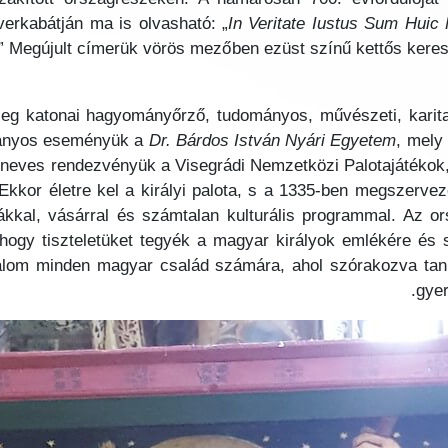
erkabátján ma is olvasható: „
In Veritate Iustus Sum Huic F
.” Megújult címerük vörös mezőben ezüst színű kettős keres
nleg katonai hagyományőrző, tudományos, művészeti, karit
ományos eseményük a
Dr. Bárdos István Nyári Egyetem
, mely
neves rendezvényük a Visegrádi Nemzetközi Palotajátékok,
Ekkor életre kel a királyi palota, s a 1335-ben megszerve
omákkal, vásárral és számtalan kulturális programmal. Az 
ogy tiszteletüket tegyék a magyar királyok emlékére és 
kalom minden magyar család számára, ahol szórakozva ta
gyer