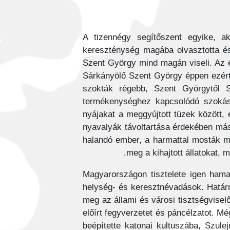
A tizennégy segítőszent egyike, a
kereszténység magába olvasztotta és 
Szent György mind magán viseli. Az 
Sárkányölő Szent György éppen ezért 
szokták régebb, Szent Györgytől Sz
termékenységhez kapcsolódó szokás 
nyájakat a meggyújtott tüzek között,
nyavalyák távoltartása érdekében más
halandó ember, a harmattal mosták meg
meg a kihajtott állatokat, m
Magyarországon tisztelete igen hamar
helység- és keresztnévadások. Határn
meg az állami és városi tisztségvisel
előírt fegyverzetet és páncélzatot. M
beépítette katonai kultuszába, Szul