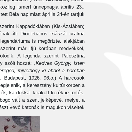
özileg ismert ünnepnapja április 23.,
t Béla nap miatt április 24-én tartjuk.
szerint Kappadókiában (Kis-Ázsiában)
nának állt Diocletianus császár uralma
 legendáriuma is megőrizte, alakjában
 szerint már ifjú korában medvékkel,
tődik. A legenda szerint Palesztina
y szólt hozzá: „
Kedves György, Isten
ereged, mivelhogy ki abból a harcban
a, Budapest, 1926. 96.o.) A harcosok
egjelenik, a keresztény kultúrkörben a
ék, kardokkal kirakott kerékbe törték,
obogó vált a szent jelképévé, melyet a
szt vevő katonák is magukon viseltek.