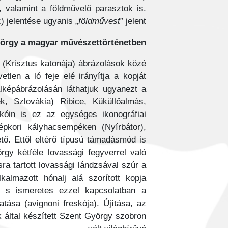
, valamint a földművelő parasztok is.
 jelentése ugyanis „
földművest
” jelent.
örgy a magyar művészettörténetben
(Krisztus katonája) ábrázolások közé
etlen a ló feje elé irányítja a kopját
képábrázolásán láthatjuk ugyanezt a
k, Szlovákia) Ribice, Küküllőalmás,
kóin is ez az egységes ikonográfiai
pkori kályhacsempéken (Nyírbátor),
tő. Ettől eltérő típusú támadásmód is
gy kétféle lovassági fegyverrel való
 tartott lovassági lándzsával szúr a
kalmazott hónalj alá szorított kopja
, s ismeretes ezzel kapcsolatban a
atása (avignoni freskója). Újítása, az
k által készített Szent György szobron