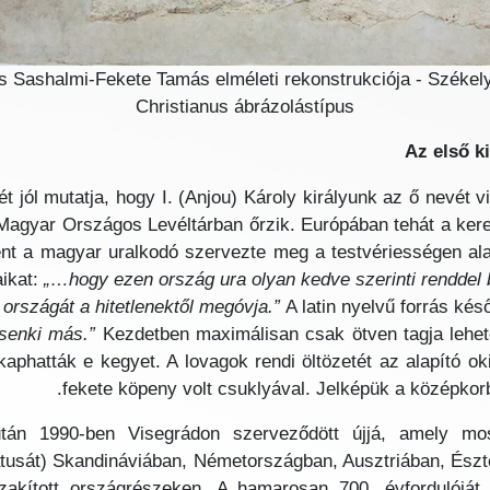
s Sashalmi-Fekete Tamás elméleti rekonstrukciója - Székely
Christianus ábrázolástípus
Az első k
 jól mutatja, hogy I. (Anjou) Károly királyunk az ő nevét vis
 a Magyar Országos Levéltárban őrzik. Európában tehát a kere
nt a magyar uralkodó szervezte meg a testvériességen alap
ikat:
„…hogy ezen ország ura olyan kedve szerinti renddel
országát a hitetlenektől megóvja.”
A latin nyelvű forrás kés
senki más.”
Kezdetben maximálisan csak ötven tagja lehet
aphatták e kegyet. A lovagok rendi öltözetét az alapító o
fekete köpeny volt csuklyával. Jelképük a középkor
n 1990-ben Visegrádon szerveződött újjá, amely mos
átusát) Skandináviában, Németországban, Ausztriában, Ész
szakított országrészeken. A hamarosan 700. évfordulójá