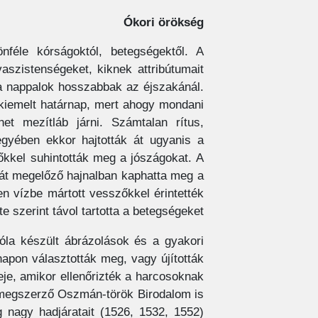
Ókori örökség
féle kórságoktól, betegségektől. A
aszistenségeket, kiknek attribútumait
a nappalok hosszabbak az éjszakánál.
 kiemelt határnap, mert ahogy mondani
et mezítláb járni. Számtalan rítus,
gyében ekkor hajtották át ugyanis a
őkkel suhintották meg a jószágokat. A
ját megelőző hajnalban kaphatta meg a
en vízbe mártott vesszőkkel érintették
e szerint távol tartotta a betegségeket.
róla készült ábrázolások és a gyakori
apon választották meg, vagy újították
eje, amikor ellenőrizték a harcosoknak
ét megszerző Oszmán-török Birodalom is
 nagy hadjáratait (1526, 1532, 1552)