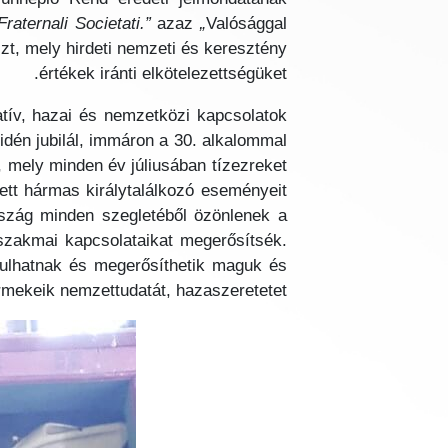
raternali Societati.”
azaz
„
Valósággal
zt, mely hirdeti nemzeti és keresztény
értékek iránti elkötelezettségüket.
atív, hazai és nemzetközi kapcsolatok
 idén jubilál, immáron a 30. alkalommal
 mely minden év júliusában tízezreket
zett hármas királytalálkozó eseményeit
ország minden szegletéből özönlenek a
szakmai kapcsolataikat megerősítsék.
nulhatnak és megerősíthetik maguk és
mekeik nemzettudatát, hazaszeretetet.