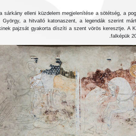
 a sárkány elleni küzdelem megjelenítése a sötétség, a po
 György, a hitvalló katonaszent, a legendák szerint mártí
, kinek pajzsát gyakorta díszíti a szent vörös keresztje. A
falképük 20