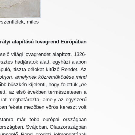
szentlélek, miles
irályi alapítású lovagrend Európában
elő világi lovagrendet alapított. 1326-
sztes hadjáratok alatt, egyházi alapon
uló, tiszta célokat kitűző Rendet. Az
 bírjon, amelynek közreműködése mind
őbb büszkén kijelenti, hogy felettük
„ne
ett, az első években természetesen a
kirat meghatározta, amely az egyszerű
ban fekete mezőben vörös kereszt volt.
tanra már több európai országban
tországban, Svájcban, Olaszországban
t ünneplő Rend eredeti jelmondatának