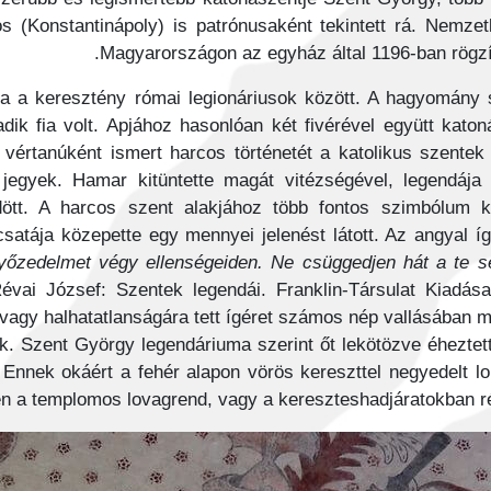
s (Konstantinápoly) is patrónusaként tekintett rá. Nemzetk
Magyarországon az egyház által 1196-ban rögzítet
sza a keresztény római legionáriusok között. A hagyomány 
dik fia volt. Apjához hasonlóan két fivérével együtt kato
 vértanúként ismert harcos történetét a katolikus szentek
jegyek. Hamar kitüntette magát vitézségével, legendája
ött. A harcos szent alakjához több fontos szimbólum kö
satája közepette egy mennyei jelenést látott. Az angyal íg
győzedelmet végy ellenségeiden. Ne csüggedjen hát a te s
Révai József: Szentek legendái. Franklin-Társulat Kiadás
 vagy halhatatlanságára tett ígéret számos nép vallásában m
. Szent György legendáriuma szerint őt lekötözve éheztett
. Ennek okáért a fehér alapon vörös kereszttel negyedelt l
n a templomos lovagrend, vagy a kereszteshadjáratokban ré