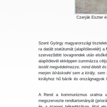
Czerják Eszter é
Szent György magyarországi tiszteletét
ra datált statútumát (alapítólevelét)
szerveződött lovagrendek után elsőké
alapítólevél ekképpen summázza célja
testét megvédelmezze, mind életét és 
merjen bíráskodni sem a király, sem 
királyhoz hű bárók és országnagyok k
A Rend a kommunizmus uralma utá
megszervezte rendtartományát (prior
és a trianoni békediktátum által el