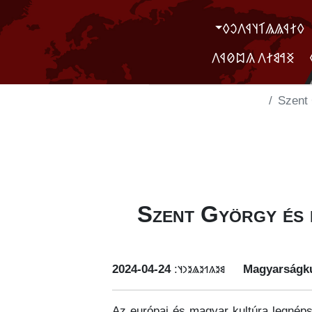
‮𐲓𐲐𐲁𐲖𐲖𐲑𐲦𐲁𐲤𐲛𐲓
‮ ‮𐲏𐲀𐲘𐲐𐲤 𐲍𐲪𐲗𐲁𐲤
Szent 
Szent György és l
‭2024-04-24
𐳘𐳉𐳍𐳒𐳉𐳖𐳉𐳙𐳦:
Magyarságku
Az európai és magyar kultúra legnép