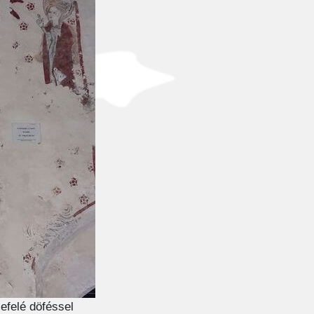
efelé döféssel