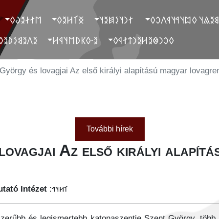
‮𐲮𐲐𐲇𐲉𐲜𐲓
‮𐲏𐲑𐲢𐲉𐲓
‮ 𐲐𐲙𐲦𐲋𐲯𐲉𐲦
‮ 𐲓𐲐𐲉𐲘𐲉𐲖𐲦 𐲓𐲪𐲦𐲀𐲦
‮𐲉𐲤𐲉𐲘𐲋𐲚𐲉𐲓
‮𐲉-𐲓𐲞𐲚𐲮𐲦𐲁𐲢
‮𐲓𐲛𐲙𐲌𐲉𐲢𐲉𐲙𐲄𐲐𐲁𐲓
György és lovagjai Az első királyi alapítású magyar lovagr
További hírek
ovagjai Az első királyi alapít
tató Intézet
𐳑𐳢𐳦𐳀:
szerűbb és legismertebb katonaszentje Szent György, több