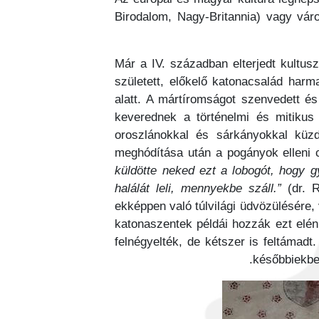
Birodalom, Nagy-Britannia) vagy váro
Már a IV. században elterjedt kultu
született, előkelő katonacsalád harma
alatt. A mártíromságot szenvedett és
keverednek a történelmi és mitikus 
oroszlánokkal és sárkányokkal küzd
meghódítása után a pogányok elleni c
küldötte neked ezt a lobogót, hogy 
halálát leli, mennyekbe száll.”
(dr. 
ekképpen való túlvilági üdvözülésére,
katonaszentek példái hozzák ezt elénk
felnégyelték, de kétszer is feltámadt
későbbiekbe