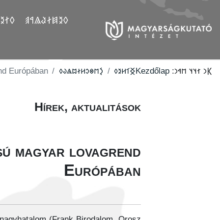
𐲤𐲛𐲓
𐲓𐲉𐲯𐲇𐲟𐲖𐲀𐲠
end Európában
‮𐲋𐳮𐳌𐳛𐳢𐳇𐳪𐳖𐳜𐳓
‮𐲏𐳑𐳢𐳉𐳓
Kezdőlap
𐲞𐳙 𐳐𐳦𐳦 𐳮𐳀𐳙:
Hírek, aktualitások
ású magyar lovagrend
Európában
 nagyhatalom (Frank Birodalom, Orosz