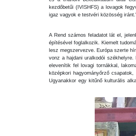
kezdőbetűi (IVISHFS) a lovagok fegyv
igaz vagyok e testvéri közösség iránt
A Rend számos feladatot lát el, jele
építésével foglalkozik. Kiemelt tud
lesz megszervezve. Európa szerte hír
vonz a hajdani uralkodói székhelyre. 
elevenítik fel lovagi tornákkal, lak
középkori hagyományőrző csapatok, h
Ugyanakkor egy kitűnő kulturális al