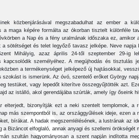
kinek közbenjárásával megszabadulhat az ember a külön
a maga képére formálta az ókorban tisztelt különféle tav
évkörben a Nap és a fény uralmának időszaka ez, amikor 
a sötétséget és telet legyőző tavasz jelképe. Neve napja
ent Mihályig, azaz április 24-től szeptember 29-ig leh
kapcsolódik személyéhez. A megújhodás és tisztulás je
 eközben a termékenységet jelképező új hajtásokkal, vessz
 szokást is ismerünk. Az óvó, szentelő erőket György nap
 testüket, vagy lepedőt kiterítve összegyűjtötték azt. Ez
ajd az istálló, akol gerendájába szúrták, amely így őseink hit
 elterjedt, bizonyítják ezt a neki szentelt templomok, a 
ap más szempontból is, az országgyűlések ideje, ezen a n
őket, bírákat. A hadak megszemlélésének, a lustrának az id
ég a Bizáncot elfoglaló, annak anyagi és szellemi örökség
ejmán szultán hagyományosan a szent napján indította meg