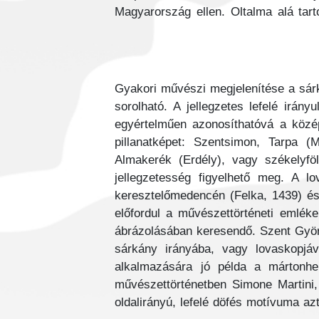
Magyarország ellen. Oltalma alá tart
Gyakori művészi megjelenítése a sár
sorolható. A jellegzetes lefelé irány
egyértelműen azonosíthatóvá a közé
pillanatképet: Szentsimon, Tarpa (
Almakerék (Erdély), vagy székelyfö
jellegzetesség figyelhető meg. A 
keresztelőmedencén (Felka, 1439) és 
előfordul a művészettörténeti emlék
ábrázolásában keresendő. Szent Györ
sárkány irányába, vagy lovaskopjáva
alkalmazására jó példa a mártonhe
művészettörténetben Simone Martini, X
oldalirányú, lefelé döfés motívuma az