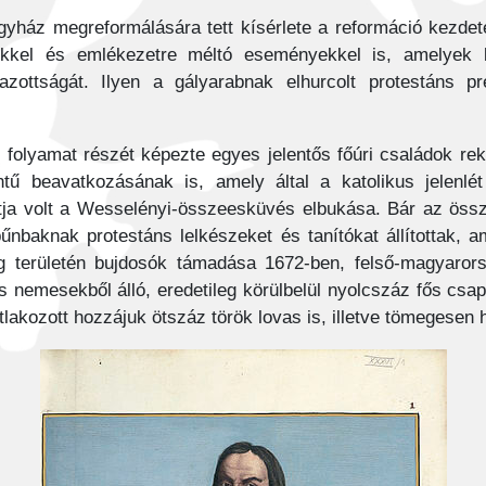
yház megreformálására tett kísérlete a reformáció kezdete
kkel és emlékezetre méltó eseményekkel is, amelyek 
azottságát. Ilyen a gályarabnak elhurcolt protestáns pr
 folyamat részét képezte egyes jelentős főúri családok re
tű beavatkozásának is, amely által a katolikus jelenlé
ntja volt a Wesselényi-összeesküvés elbukása. Bár az ös
 bűnbaknak protestáns lelkészeket és tanítókat állítottak, 
g területén bujdosók támadása 1672-ben, felső-magyarorsz
ns nemesekből álló, eredetileg körülbelül nyolcszáz fős cs
tlakozott hozzájuk ötszáz török lovas is, illetve tömegesen h