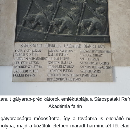
anult gályarab-prédikátorok emléktáblája a Sárospataki Ref
Akadémia falán
t gályarabságra módosította, így a továbbra is ellenálló 
polyba, majd a közülük életben maradt harminckét főt ela