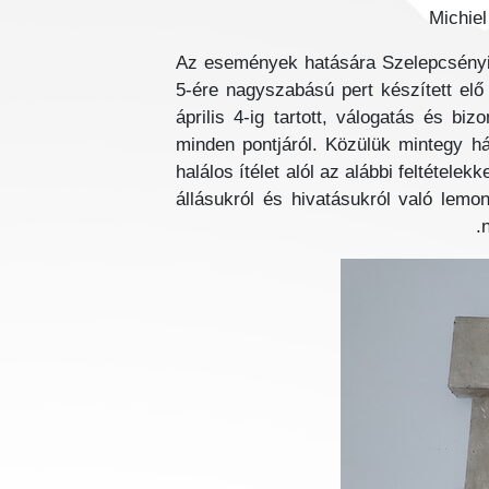
Michie
Az események hatására Szelepcsényi 
5-ére nagyszabású pert készített elő
április 4-ig tartott, válogatás és b
minden pontjáról. Közülük mintegy há
halálos ítélet alól az alábbi feltétel
állásukról és hivatásukról való lemon