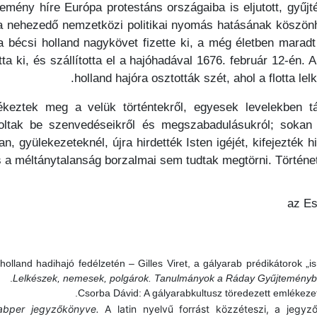
mény híre Európa protestáns országaiba is eljutott, gyűjt
a nehezedő nemzetközi politikai nyomás hatásának köszönh
t a bécsi holland nagykövet fizette ki, a még életben marad
ta ki, és szállította el a hajóhadával 1676. február 12-én.
holland hajóra osztották szét, ahol a flotta le
ékeztek meg a velük történtekről, egyesek levelekben tá
moltak be szenvedéseikről és megszabadulásukról; sokan
ban, gyülekezeteknél, újra hirdették Isten igéjét, kifejezté
 a méltánytalanság borzalmai sem tudtak megtörni. Történe
az Es
olland hadihajó fedélzetén – Gilles Viret, a gályarab prédikátorok „i
Lelkészek, nemesek, polgárok. Tanulmányok a Ráday Gyűjteményb
Csorba Dávid: A gályarabkultusz töredezett emlékeze
abper jegyzőkönyve.
A latin nyelvű forrást közzéteszi, a jegyz