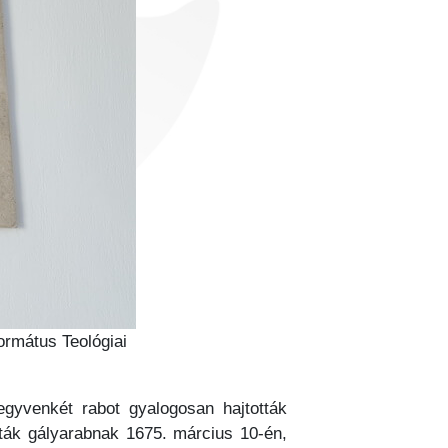
ormátus Teológiai
negyvenkét rabot gyalogosan hajtották
dták gályarabnak 1675. március 10-én,