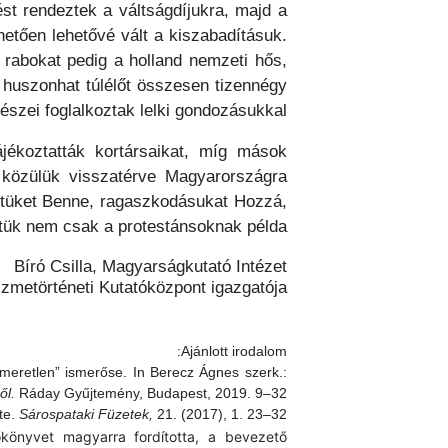
ést rendeztek a váltságdíjukra, majd a
etően lehetővé vált a kiszabadításuk.
t rabokat pedig a holland nemzeti hős,
 A huszonhat túlélőt összesen tizennégy
lkészei foglalkoztak lelki gondozásukkal.
jékoztatták kortársaikat, míg mások
 közülük visszatérve Magyarországra
k hitüket Benne, ragaszkodásukat Hozzá,
tük nem csak a protestánsoknak példa.
Bíró Csilla, Magyarságkutató Intézet
zmetörténeti Kutatóközpont igazgatója
Ajánlott irodalom:
smeretlen” ismerőse. In Berecz Ágnes szerk.:
ől.
Ráday Gyűjtemény, Budapest, 2019. 9–32.
te.
Sárospataki Füzetek,
21. (2017), 1. 23–32.
őkönyvet magyarra fordította, a bevezető