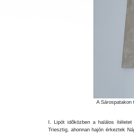
A Sárospatakon t
I. Lipót időközben a halálos ítélete
Triesztig, ahonnan hajón érkeztek Ná