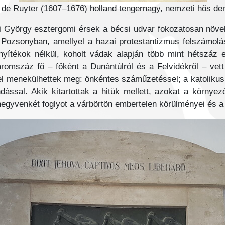
l de Ruyter (1607–1676) holland tengernagy, nemzeti hős de
György esztergomi érsek a bécsi udvar fokozatosan növe
 Pozsonyban, amellyel a hazai protestantizmus felszámolá
izonyítékok nélkül, koholt vádak alapján több mint hétszáz
romszáz fő – főként a Dunántúlról és a Felvidékről – vett
ekkel menekülhettek meg: önkéntes száműzetéssel; a katolikus 
dással. Akik kitartottak a hitük mellett, azokat a környez
negyvenkét foglyot a várbörtön embertelen körülményei és a