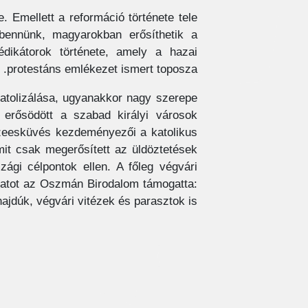
. Emellett a reformáció története tele
bennünk, magyarokban erősíthetik a
édikátorok története, amely a hazai
protestáns emlékezet ismert toposza.
katolizálása, ugyanakkor nagy szerepe
t erősödött a szabad királyi városok
szeesküvés kezdeményezői a katolikus
amit csak megerősített az üldöztetések
ági célpontok ellen. A főleg végvári
apatot az Oszmán Birodalom támogatta:
ajdúk, végvári vitézek és parasztok is.