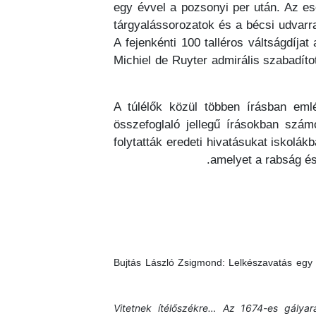
egy évvel a pozsonyi per után. Az ese
tárgyalássorozatok és a bécsi udvarr
A fejenkénti 100 talléros váltságdíja
Michiel de Ruyter admirális szabadítot
A túlélők közül többen írásban eml
összefoglaló jellegű írásokban szá
folytatták eredeti hivatásukat iskolák
amelyet a rabság és
Bujtás László Zsigmond: Lelkészavatás egy h
Vitetnek ítélőszékre… Az 1674-es gályar