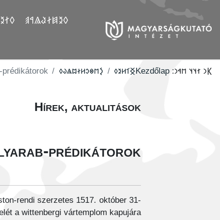
𐲤𐲛𐲓
𐲓𐲉𐲯𐲇𐲟𐲖𐲀𐲠
b-prédikátorok
‮𐲋𐳮𐳌𐳛𐳢𐳇𐳪𐳖𐳜𐳓
‮𐲏𐳑𐳢𐳉𐳓
Kezdőlap
𐲞𐳙 𐳐𐳦𐳦 𐳮𐳀𐳙:
Hírek, aktualitások
ályarab-prédikátorok
ton-rendi szerzetes 1517. október 31-
telét a wittenbergi vártemplom kapujára.