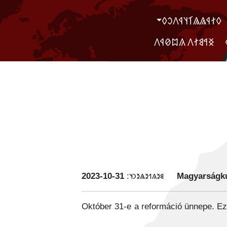
‮𐲓𐲐𐲁𐲖𐲖𐲑𐲦𐲁𐲤𐲛𐲓
‮ ‮𐲏𐲀𐲘𐲐𐲤 𐲍𐲪𐲗𐲁𐲤
‭2023-10-31
𐳘𐳉𐳍𐳒𐳉𐳖𐳉𐳙𐳦:
Magyarságku
Október 31-e a reformáció ünnepe. Ez