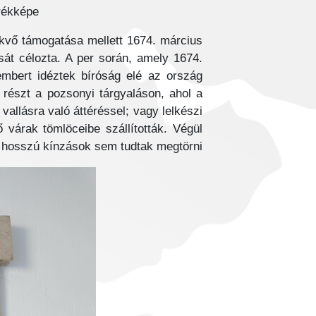
rékképe
kvő támogatása mellett 1674. március
sát célozta. A per során, amely 1674.
 embert idéztek bíróság elé az ország
 részt a pozsonyi tárgyaláson, ahol a
vallásra való áttéréssel; vagy lelkészi
ő várak tömlöceibe szállították. Végül
 hosszú kínzások sem tudtak megtörni.