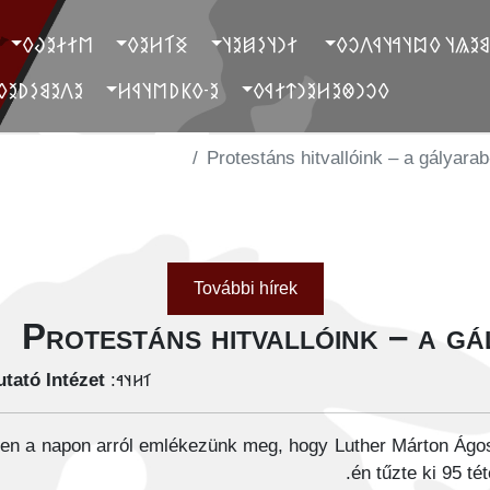
‮𐲮𐲐𐲇𐲉𐲜𐲓
‮𐲏𐲑𐲢𐲉𐲓
‮ 𐲐𐲙𐲦𐲋𐲯𐲉𐲦
‮ 𐲓𐲐𐲉𐲘𐲉𐲖𐲦 𐲓𐲪𐲦𐲀𐲦
‮𐲉𐲤𐲉𐲘𐲋𐲚𐲉𐲓
‮𐲉-𐲓𐲞𐲚𐲮𐲦𐲁𐲢
‮𐲓𐲛𐲙𐲌𐲉𐲢𐲉𐲙𐲄𐲐𐲁𐲓
Protestáns hitvallóink – a gályara
További hírek
Protestáns hitvallóink – a g
tató Intézet
𐳑𐳢𐳦𐳀:
en a napon arról emlékezünk meg, hogy Luther Márton Ágos
én tűzte ki 95 té