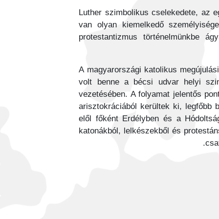
Luther szimbolikus cselekedete, az eg
van olyan kiemelkedő személyisége
protestantizmus történelmünkbe ágy
A magyarországi katolikus megújulási
volt benne a bécsi udvar helyi szin
vezetésében. A folyamat jelentős po
arisztokráciából kerültek ki, legfőbb
elől főként Erdélyben és a Hódoltsá
katonákból, lelkészekből és protestá
csa