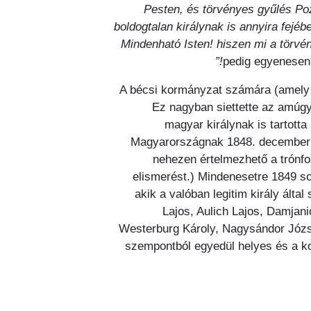
Pesten, és törvényes gyűlés Po
boldogtalan királynak is annyira fejé
Mindenható Isten! hiszen mi a törvén
pedig egyenesen
A bécsi kormányzat számára (amely te
Ez nagyban siettette az amúgy 
magyar királynak is tartott
Magyarországnak 1848. december 2-
nehezen értelmezhető a trónfo
elismerést.) Mindenesetre 1849 so
akik a valóban legitim király álta
Lajos, Aulich Lajos, Damjan
Westerburg Károly, Nagysándor Józse
szempontból egyedül helyes és a kor