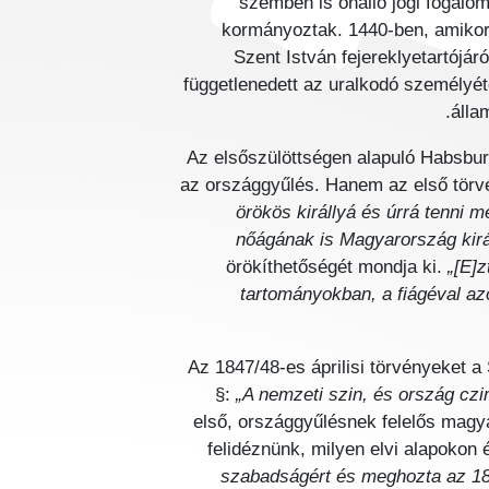
szemben is önálló jogi fogalo
kormányoztak. 1440-ben, amikor
Szent István fejereklyetartójáró
függetlenedett az uralkodó személyét
álla
Az elsőszülöttségen alapuló Habsburg
az országgyűlés. Hanem az első törvé
örökös királlyá és úrrá tenni mé
nőágának is Magyarország kirá
örökíthetőségét mondja ki.
„[E]
tartományokban, a fiágéval az
Az 1847/48-es áprilisi törvényeket a 
§:
„A nemzeti szin, és ország czim
első, országgyűlésnek felelős magya
felidéznünk, milyen elvi alapokon
szabadságért és meghozta az 184