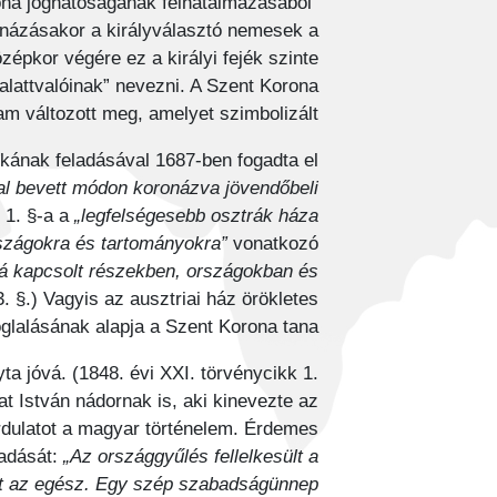
ona joghatóságának felhatalmazásából”
názásakor a királyválasztó nemesek a
özépkor végére ez a királyi fejék szinte
alattvalóinak” nevezni. A Szent Korona
m változott meg, amelyet szimbolizált.
ékának feladásával 1687-ben fogadta el
val bevett módon koronázva jövendőbeli
 1. §-a a
„legfelségesebb osztrák háza
rszágokra és tartományokra”
vonatkozó
á kapcsolt részekben, országokban és
. §.) Vagyis az ausztriai ház örökletes
glalásának alapja a Szent Korona tana.
ta jóvá. (1848. évi XXI. törvénycikk 1.
at István nádornak is, aki kinevezte az
ordulatot a magyar történelem. Érdemes
madását:
„Az országgyűlés fellelkesült a
olt az egész. Egy szép szabadságünnep