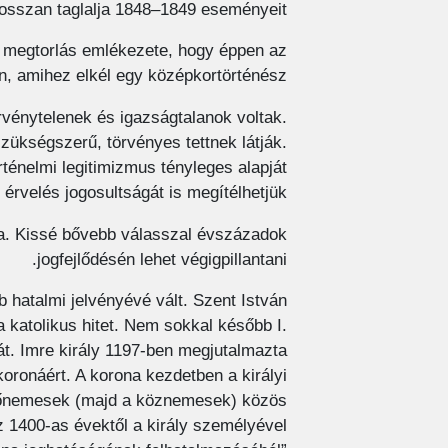
osszan taglalja 1848–1849 eseményeit.
i megtorlás emlékezete, hogy éppen az
, amihez elkél egy középkortörténész.
vénytelenek és igazságtalanok voltak.
zükségszerű, törvényes tettnek látják.
ténelmi legitimizmus tényleges alapját
érvelés jogosultságát is megítélhetjük.
na. Kissé bővebb válasszal évszázadok
jogfejlődésén lehet végigpillantani.
 hatalmi jelvényévé vált. Szent István
a katolikus hitet. Nem sokkal később I.
nát. Imre király 1197-ben megjutalmazta
koronáért. A korona kezdetben a királyi
 a főnemesek (majd a köznemesek) közös
Az 1400-as évektől a király személyével