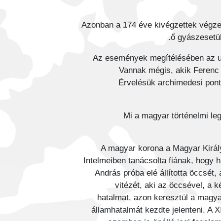
Azonban a 174 éve kivégzettek végze
ő gyászesetük
Az események megítélésében az ut
Vannak mégis, akik Ferenc J
Érvelésük archimedesi pontj
Mi a magyar történelmi le
A magyar korona a Magyar Király
Intelmeiben tanácsolta fiának, hogy h
András próba elé állította öccsét,
vitézét, aki az öccsével, a k
hatalmat, azon keresztül a magya
államhatalmát kezdte jelenteni. A X