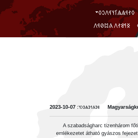
‮𐲓𐲐𐲁𐲖𐲖𐲑𐲦𐲁𐲤𐲛𐲓
‮ ‮𐲏𐲀𐲘𐲐𐲤 𐲍𐲪𐲗𐲁𐲤
‭2023-10-07
𐳘𐳉𐳍𐳒𐳉𐳖𐳉𐳙𐳦:
Magyarságku
A szabadságharc tizenhárom főti
emlékezetet átható gyászos fejezet.