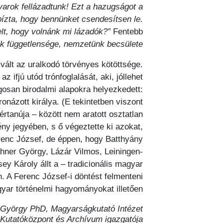
arok fellázadtunk! Ezt a hazugságot a
 bízta, hogy bennünket csendesítsen le.
elt, hogy volnánk mi lázadók?”
Fentebb
 függetlensége, nemzetünk becsülete!”
 vált az uralkodó törvényes kötöttsége.
ifjú utód trónfoglalását, aki, jóllehet
gosan birodalmi alapokra helyezkedett:
názott királya. (E tekintetben viszont
tanúja – között nem aratott osztatlan
ny jegyében, s ő végeztette ki azokat,
Ferenc József, de éppen, hogy Batthyány
ahner György, Lázár Vilmos, Leiningen-
y Károly állt a – tradicionális magyar
n. A Ferenc József-i döntést felmenteni
yar történelmi hagyományokat illetően.
György PhD, Magyarságkutató Intézet
 Kutatóközpont és Archívum igazgatója