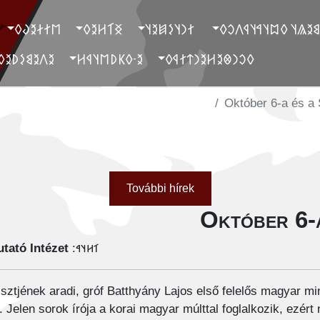
‮𐲮𐲐𐲇𐲉𐲜𐲓
‮𐲏𐲑𐲢𐲉𐲓
‮ 𐲐𐲙𐲦𐲋𐲯𐲉𐲦
‮ 𐲓𐲐𐲉𐲘𐲉𐲖𐲦 𐲓𐲪𐲦𐲀𐲦
‮𐲉𐲤𐲉𐲘𐲋𐲚𐲉𐲓
‮𐲉-𐲓𐲞𐲚𐲮𐲦𐲁𐲢
‮𐲓𐲛𐲙𐲌𐲉𐲢𐲉𐲙𐲄𐲐𐲁𐲓
Október 6-a és a
További hírek
Október 6-
tató Intézet
𐳑𐳢𐳦𐳀:
sztjének aradi, gróf Batthyány Lajos első felelős magyar mi
 Jelen sorok írója a korai magyar múlttal foglalkozik, ezért