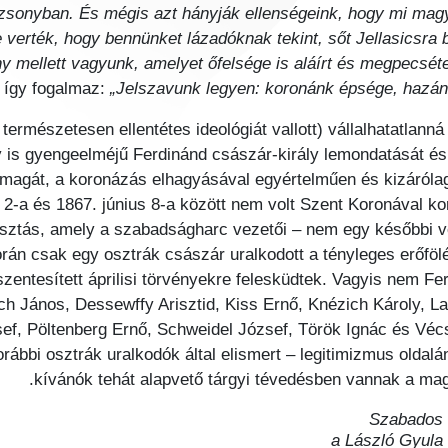
zsonyban. És mégis azt hányják ellenségeink, hogy mi magy
be verték, hogy bennünket lázadóknak tekint, sőt Jellasicsra
y mellett vagyunk, amelyet őfelsége is aláírt és megpecsét
 így fogalmaz:
„Jelszavunk legyen: koronánk épsége, hazánk
rmészetesen ellentétes ideológiát vallott) vállalhatatlanná
is gyengeelméjű Ferdinánd császár-király lemondatását és az 
a magát, a koronázás elhagyásával egyértelműen és kizáróla
a és 1867. június 8-a között nem volt Szent Koronával koro
sztás, amely a szabadságharc vezetői – nem egy későbbi vér
rán csak egy osztrák császár uralkodott a tényleges erőfölé
l szentesített áprilisi törvényekre felesküdtek. Vagyis nem 
ich János, Dessewffy Arisztid, Kiss Ernő, Knézich Károly, L
f, Pöltenberg Ernő, Schweidel József, Török Ignác és Vécse
ábbi osztrák uralkodók által elismert – legitimizmus oldalá
kívánók tehát alapvető tárgyi tévedésben vannak a mag
Szabados 
a László Gyula