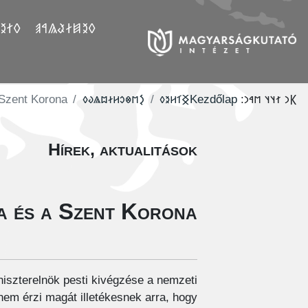
𐲤𐲛𐲓
𐲓𐲉𐲯𐲇𐲟𐲖𐲀𐲠
 Szent Korona
‮𐲋𐳮𐳌𐳛𐳢𐳇𐳪𐳖𐳜𐳓
‮𐲏𐳑𐳢𐳉𐳓
Kezdőlap
𐲞𐳙 𐳐𐳦𐳦 𐳮𐳀𐳙:
Hírek, aktualitások
a és a Szent Korona
niszterelnök pesti kivégzése a nemzeti
 nem érzi magát illetékesnek arra, hogy