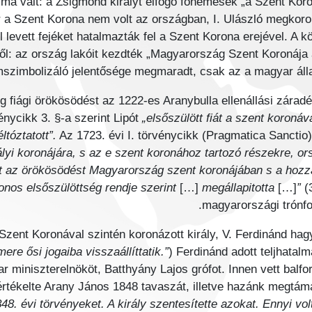
mmá vált: a Zsigmond királyt elfogó főnemesek „a Szent Kor
 a Szent Korona nem volt az országban, I. Ulászló megkoro
l levett fejéket hatalmazták fel a Szent Korona erejével. A k
ől: az ország lakóit kezdték „Magyarország Szent Koronája 
mszimbolizáló jelentősége megmaradt, csak az a magyar álla
 fiági örökösödést az 1222-es Aranybulla ellenállási zárad
nycikk 3. §-a szerint Lipót
„elsőszülött fiát a szent koroná
ltóztatott”.
Az 1723. évi I. törvénycikk (Pragmatica Sanctio)
lyi koronájára, s az e szent koronához tartozó részekre, o
zt az örökösödést Magyarország szent koronájában s a hozz
onos elsőszülöttség rendje szerint
[…]
megállapitotta
[…]
”
(3
magyarországi trónfo
Szent Koronával szintén koronázott király, V. Ferdinánd hagy
ere ősi jogaiba visszaállíttatik.”
) Ferdinánd adott teljhatalm
r miniszterelnököt, Batthyány Lajos grófot. Innen vett balf
 értékelte Arany János 1848 tavaszát, illetve hazánk megtá
8. évi törvényeket. A király szentesítette azokat. Ennyi v