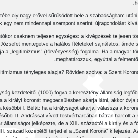
h
tébe oly nagy erővel sűrűsödött bele a szabadságharc után
 egy nem mindennapi szempont szerinti újragondolást kíván
ókor csaknem teljesen egységes: a kivégzések teljesen tör
ózsefet mentegetve a halálos ítéleteket sajnálatos, ámde s
a a „legitimizmus” (törvényesség) fogalma. Ha a magyar tör
meghatározzuk, egyúttal a felmentő 
gitimizmus tényleges alapja? Röviden szólva: a Szent Koro
ság kezdeteitől (1000) fogva a keresztény államiság legfőbb
a a királyi koronát megbecsülésben akarja látni, akkor óvja 
 a későbbi I. Bélát: ha a királyságot akarja, válassza a koro
ésőbbi II. Andrással vívott testvérharcában bátran harcolt a 
r államiságot jelképezte, de a XIII. századtól a király és
III. század közepétől terjed el a „Szent Korona” kifejezés. 