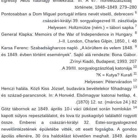
Egressy Ákos hadnagy emlékirata. In: A 47. honvédzászlóalj
története, 1848–1849. 279–280
Pontosabban a Dom Miguel portugál infáns nevét viselő, debreceni
császári-királyi 39. sorgyalogezred III. zászlóalja
Helyesen: Holtzmütze (ném.) = tábori sapka.
General Klapka: Memoirs of the War of Independence in Hungary.
I–II. London, Charles Gilpin, 1850., I. 48
Karsa Ferenc: Szabadságharcos napló. „A körültem és velem 1848.
és 1849. évben történt események”. Sajtó alá rendezte: Bona Gábor
Zrínyi Kiadó, Budapest, 1993. 207
1
A 39/III. sorgyalogzászlóalj katonája.
1
K = Kutya? Kurafi?
1
Helyesen: Péterváradon.
1
Henczi halála. Közli Kiss József, budavára bevételekor főhadnagy
és század-parancsnok. In: A Honvéd. Elsőmagyar katonai hetilap, 4
(1870) 12. sz. (március 24.) 82
1
Götz tábornok az 1849. április 10-i váci ütközet során homlokán
kapott súlyos repesztalálatot, és lova tíz puskagolyó találattól rogyot
össze. Emberei a császári-királyi 32. Estei-sorgyalogezre
nevelőintézetének épületébe vitték, ott esett fogságba. A gondo
ápolás ellenére, 30 óra haldoklást követően meghalt. 1849. áprili