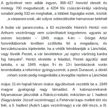
A győzelmet nem adták ingyen, 368–427 honvéd elesett é
mintegy 700 megsebesült, a 4204 fős császári-királyi várőrsé
soraiból pedig 532-en meghaltak, a többiek fogságba estek, köztü
a várparancsnok, aki súlyos sebesülésébe hamarosan belehalt
A budai vár parancsnoka, a 63 esztendős Heinrich Hentzi vo
Arthurm vezérőrnagy nem számíthatott kegyelemre, ugyanis a
ostrom kezdetén – 1849. május 4-én – Görgei Artú
honvédtábornok levélben szólította fel a megadásra, é
becsületszavára kijelentette, ha a védők felrobbantják a Lánchidat
vagy lövetik Pestet, a vár bevételekor „az egész várőrség kardr
fog hányatni”. Hentzi elvetette a feladást, Pestet ágyútűz alat
tartotta, s az 1849. május 9-i és 13-i bombázások sorá
leromboltatta a reformkor gyöngyszemét, a pesti Dunasort, a dönt
roham során pedig megpróbálta a levegőbe repíteni a Lánchidat
1849. május 21-én hajnali három órakor ágyúlövések vezették be a
magyar gyalogsági nagy támadást. A katonazenekaro
folyamatosan játszották a Rákóczi-indulót, miközben az I. hadtes
(Nagysándor József vezérőrnagy) a Fehérvári kapu mellett tört ré
felé, a II. hadtest (Aulich Lajos vezérőrnagy) a vár déli része, a III