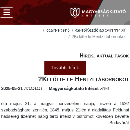
‮𐲋𐳮𐳌𐳛𐳢𐳇𐳪𐳖𐳜𐳓
‮𐲏𐳑𐳢𐳉𐳓
Kezdőlap
𐲞𐳙 𐳐𐳦𐳦 𐳮𐳀𐳙:
Ki lőtte le Hentzi tábornokot?
Hírek, aktualitáso
További hírek
Ki lőtte le Hentzi tábornokot
‭2025-05-21
𐳘𐳉𐳍𐳒𐳉𐳖𐳉𐳙𐳦:
Magyarságkutató Intézet
𐳑𐳢𐳦𐳀:
1992 óta május 21. a magyar honvédelem napja, hiszen a
szabadságharc zenitjén, 1849. május 21-én a diadalittas Felduna
hadsereg tizenhét napig tartó intenzív ostromot követően bevett
Budavárát