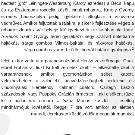
hadtest (gróf Leiningen-Westerburg Károly ezredes) a Bécsi kap
és az Esztergomi rondella között indult rohamra, Kmety Györg
ezredes hadosztálya pedig igyekezett elfoglalni a víziváros
védművet. Amikor feljutottak a falakra, a siker kifejlesztése végett 
rohamoszlopok a vár belseje felé igyekeztek kézitusában utat törni
A védők Szent György téren gyülekező négy század sötétbarn
1
hajtókás, sárga gombos Vilmos-bakája
és rákvörös hajtókás
sárga gombos varasd-kőrösi horvát határőr-gyalogosa
felett ekkor vette át a parancsnokságot Hentzi vezérőrnagy. „Csa
előre! Rohamra, fiúk! Ki kell vernetek őket!” – lelkesítette őket 
várparancsnok, amikor gyomortájékon sebet kapott
vélelmezhetően a zalai 47. honvédzászlóaljbeli hertelendi é
vindornyalaki Hertelendy Kálmán, csáfordi Csillagh Lászl
századosok, vagy Püspöky Grácián őrmester – aki elsőként tűzt
ki a budai vár ormára a Szűz Máriás zászlót –, esetle
mindhármójuk lövésétől. Reggel 7 óra volt, amikor az életbe
maradt, derekasan küzdő védők megadták magukat