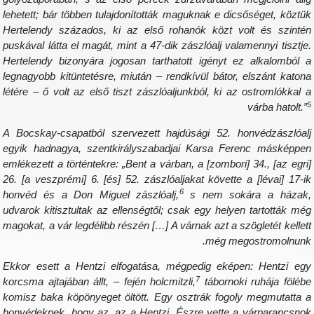
lehetett; bár többen tulajdonították maguknak e dicsőséget, köztü
Hertelendy százados, ki az első rohanók közt volt és szinté
puskával látta el magát, mint a 47-dik zászlóalj valamennyi tisztje
Hertelendy bizonyára jogosan tarthatott igényt ez alkalomból 
legnagyobb kitüntetésre, miután – rendkívül bátor, elszánt katon
létére – ő volt az első tiszt zászlóaljunkból, ki az ostromlókkal 
várba hatolt.”
A Bocskay-csapatból szervezett hajdúsági 52. honvédzászlóal
egyik hadnagya, szentkirályszabadjai Karsa Ferenc másképpe
emlékezett a történtekre: „Bent a várban, a [zombori] 34., [az egri
26. [a veszprémi] 6. [és] 52. zászlóaljakat követte a [lévai] 17-i
6
honvéd és a Don Miguel zászlóalj,
s nem sokára a házak
udvarok kitisztultak az ellenségtől; csak egy helyen tartották mé
magokat, a vár legdélibb részén […] A várnak azt a szögletét kellet
még megostromolnunk
Ekkor esett a Hentzi elfogatása, mégpedig eképen: Hentzi eg
7
korcsma ajtajában állt, – fején holcmitzli,
tábornoki ruhája föléb
komisz baka köpönyeget öltött. Egy osztrák fogoly megmutatta 
honvédeknek, hogy az, az a Hentzi. Észre vette a várparancsno