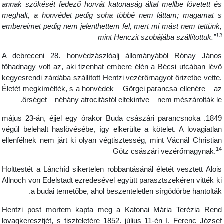
annak szökését fedező horvát katonaság által mellbe lövetett é
meghalt, a honvédet pedig soha többé nem láttam; magamat 
embereimet pedig nem jelenthettem fel, mert mi mást nem tettünk
1
mint Henczit szobájába szállítottuk.”
A debreceni 28. honvédzászlóalj állományából Rónay Jáno
főhadnagy volt az, aki tizenhat embere élén a Bécsi utcában lév
kegyesrendi zárdába szállított Hentzi vezérőrnagyot őrizetbe vette
Életét megkímélték, s a honvédek – Görgei parancsa ellenére – a
őrséget – néhány atrocitástól eltekintve – nem mészárolták le
1849. május 23-án, éjjel egy órakor Buda császári parancsnoka
végül belehalt haslövésébe, így elkerülte a kötelet. A lovagiatla
ellenfélnek nem járt ki olyan végtisztesség, mint Vácnál Christia
1
Götz császári vezérőrnagynak.
Holttestét a Lánchíd sikertelen robbantásánál életét vesztett Aloi
Allnoch von Edelstadt ezredesével együtt parasztszekéren vitték k
a budai temetőbe, ahol beszenteletlen sírgödörbe hantolták
Hentzi post mortem kapta meg a Katonai Mária Terézia Ren
lovagkeresztjét, s tiszteletére 1852. július 11-én I. Ferenc Józse