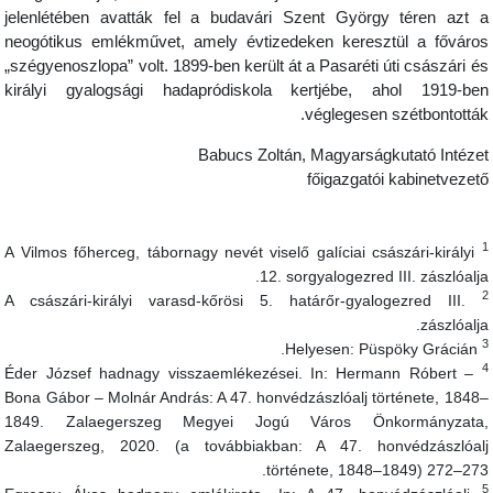
jelenlétében avatták fel a budavári Szent György téren azt 
neogótikus emlékművet, amely évtizedeken keresztül a főváro
„szégyenoszlopa” volt. 1899-ben került át a Pasaréti úti császári é
királyi gyalogsági hadapródiskola kertjébe, ahol 1919-be
véglegesen szétbontották
Babucs Zoltán, Magyarságkutató Intéze
főigazgatói kabinetvezet
A Vilmos főherceg, tábornagy nevét viselő galíciai császári-királyi
12. sorgyalogezred III. zászlóalja
A császári-királyi varasd-kőrösi 5. határőr-gyalogezred III.
zászlóalja
Helyesen: Püspöky Grácián.
Éder József hadnagy visszaemlékezései. In: Hermann Róbert –
Bona Gábor – Molnár András: A 47. honvédzászlóalj története, 1848
1849. Zalaegerszeg Megyei Jogú Város Önkormányzata
Zalaegerszeg, 2020. (a továbbiakban: A 47. honvédzászlóal
története, 1848–1849) 272–273