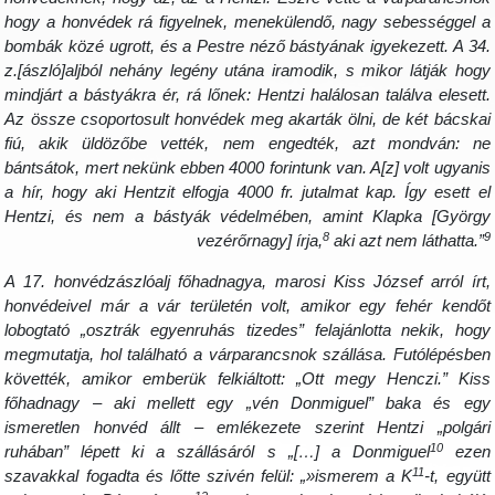
hogy a honvédek rá figyelnek, menekülendő, nagy sebességgel 
bombák közé ugrott, és a Pestre néző bástyának igyekezett. A 34
z.[ászló]aljból nehány legény utána iramodik, s mikor látják hog
mindjárt a bástyákra ér, rá lőnek: Hentzi halálosan találva elesett
Az össze csoportosult honvédek meg akarták ölni, de két bácska
fiú, akik üldözőbe vették, nem engedték, azt mondván: n
bántsátok, mert nekünk ebben 4000 forintunk van. A[z] volt ugyani
a hír, hogy aki Hentzit elfogja 4000 fr. jutalmat kap. Így esett e
Hentzi, és nem a bástyák védelmében, amint Klapka [Györg
8
vezérőrnagy] írja,
aki azt nem láthatta.”
A 17. honvédzászlóalj főhadnagya, marosi Kiss József arról írt
honvédeivel már a vár területén volt, amikor egy fehér kendő
lobogtató „osztrák egyenruhás tizedes” felajánlotta nekik, hog
megmutatja, hol található a várparancsnok szállása. Futólépésbe
követték, amikor emberük felkiáltott: „Ott megy Henczi.” Kis
főhadnagy – aki mellett egy „vén Donmiguel” baka és eg
ismeretlen honvéd állt – emlékezete szerint Hentzi „polgár
10
ruhában” lépett ki a szállásáról s „[…] a Donmiguel
eze
11
szavakkal fogadta és lőtte szivén felül: „»ismerem a K
-t, együt