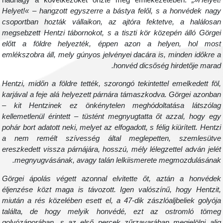
Helyet!« – hangzott egyszerre a bástya felől, s a honvédek nag
csoportban hozták vállaikon, az ajtóra fektetve, a halálosa
megsebzett Hentzi tábornokot, s a tiszti kör közepén álló Görge
előtt a földre helyezték, éppen azon a helyen, hol mos
emlékszobra áll, mely gúnyos jelvényei dacára is, minden időkre 
honvéd dicsőség hirdetője marad
Hentzi, midőn a földre tették, szorongó tekintettel emelkedett föl
karjával a feje alá helyezett párnára támaszkodva. Görgei azonba
– kit Hentzinek ez önkénytelen meghódoltatása látszóla
kellemetlenül érintett – tüstént megnyugtatta őt azzal, hogy eg
pohár bort adatott neki, melyet az elfogadott, s félig kiürített. Hentz
a nem remélt szívesség által meglepetten, szemlesütv
ereszkedett vissza párnájára, hosszú, mély lélegzettel adván jelé
megnyugvásának, avagy talán lelkiismerete megmozdulásának
Görgei ápolás végett azonnal elvitette őt, aztán a honvéde
éljenzése közt maga is távozott. Igen valószínű, hogy Hentzit
miután a rés közelében esett el, a 47-dik zászlóaljbeliek golyój
találta, de hogy melyik honvédé, ezt az ostromló töme
golyózáporában, s az első percek zűrzavarában megjelölni ali