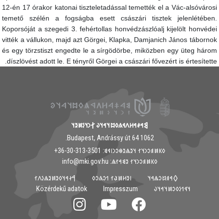
12-én 17 órakor katonai tiszteletadással temették el a Vác-alsóváros
temető szélén a fogságba esett császári tisztek jelenlétében
Koporsóját a szegedi 3. fehértollas honvédzászlóalj kijelölt honvéde
vitték a vállukon, majd azt Görgei, Klapka, Damjanich János táborno
és egy törzstiszt engedte le a sírgödörbe, miközben egy üteg háro
díszlövést adott le. E tényről Görgei a császári fővezért is értesítette
𐲘𐳀𐳎𐳀𐳢𐳤𐳁𐳍𐳓𐳪𐳦𐳀𐳦𐳜 𐲐𐳙𐳦𐳋𐳯𐳉𐳦
1062 Budapest, Andrássy út 64.
𐳓𐳞𐳯𐳠𐳛𐳙𐳦𐳐 𐳦𐳉𐳖𐳉𐳌𐳛𐳙𐳥𐳁𐳘: ‭+36-30-313-3501
𐳓𐳞𐳯𐳠𐳛𐳙𐳦𐳐 𐳉𐳘𐳀𐳐𐳖: info@mki.gov.hu
𐲀𐳇𐳀𐳦𐳓𐳉𐳯𐳉𐳖𐳋𐳤𐳐
𐳺𐳉𐳢𐳯𐳟𐳐 𐳒𐳛𐳍𐳛𐳓
𐲓𐳀𐳠𐳆𐳛𐳖𐳀𐳦
Közérdekű adatok
Impresszum
𐳦𐳁𐳒𐳋𐳓𐳛𐳯𐳦𐳀𐳦𐳜