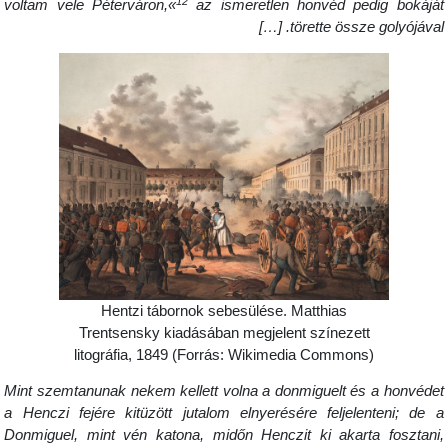
12
voltam vele Péterváron,«
az ismeretlen honvéd pedig bokájá
törette össze golyójával. […
Hentzi tábornok sebesülése. Matthias
Trentsensky kiadásában megjelent színezett
litográfia, 1849 (Forrás: Wikimedia Commons)
Mint szemtanunak nekem kellett volna a donmiguelt és a honvéde
a Henczi fejére kitüzött jutalom elnyerésére feljelenteni; de 
Donmiguel, mint vén katona, midőn Henczit ki akarta fosztani