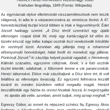
Heinrich Hentzi von Arthurm vezérőrnagy. Josef
Kriehuber litográfiája, 1849 (Forrás: Wikipedia)
Az egymásnak olykor ellentmondó visszaemlékezések nem teszi
világossá, ki adta le a várparancsnokra az ominózus lövést. A 47
honvédzászlóalj tisztjei közül többen is írtak e fegyvertényről. Éde
József hadnagy szerint:
„A Dísz térről szemközt egy újab
ellenséges csapat tűnik föl, mely egy kartácságyút tol előre é
tüzelni készül; egy tollas kalapú osztrák tiszt rendezkedik körülött
és vezényel tüzet. Azonban alig pillantja meg a rohamma
előrenyomuló honvédséget, hátat fordít és menekül; egy pillanat
3
Pünkösdi József,
ki zászlója helyett puskát ragadott, s Hertelend
Kálmán százados, egyszerre céloznak, lőnek, s a futó osztrá
tisztet leterítik; odafutnak, s fölismerik benne a vár parancsnokát
Hentzi tábornokot. Ekkor már zászlóaljunk a Dísz térre ért, itt vol
felállítva az ellenséges lovasság. Ez egyszerű felhívásra leszáll
lováról és minden küzdelem nélkül megadta magát. Hentzi
beszállították egy házba és orvost hívattak hozzá, ki megvizsgált
és ápolás alá vette, azonban, amint tudjuk, még aznap meghalt.”
Egressy Gábor, az ismert és népszerű színész fia, Egressy Áko
hadnagy a következőket őrizte meg emlékezetében:
„»Helyet