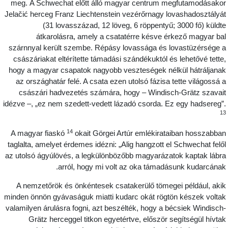
meg.
A Schwechat előtt álló magyar centrum megfutamodásako
Jelačić herceg Franz Liechtenstein vezérőrnagy lovashadosztályá
(31 lovasszázad, 12 löveg, 6 röppentyű; 3000 fő) küldt
átkarolásra, amely a csatatérre késve érkező magyar ba
szárnnyal került szembe. Répásy lovassága és lovastüzérsége 
császáriakat eltérítette támadási szándékuktól és
lehetővé tette
hogy a magyar csapatok nagyobb veszteségek nélkül hátráljana
az országhatár felé. A csata ezen utolsó fázisa tette világossá 
császári hadvezetés számára, hogy – Windisch-Grätz szavai
idézve –, „ez nem szedett-vedett lázadó csorda. Ez egy hadsereg”
1
14
A magyar fiaskó
okait Görgei Artúr emlékirataiban hosszabba
taglalta, amelyet érdemes idézni: „Alig hangzott el Schwechat felő
az utolsó ágyúlövés, a legkülönbözőbb magyarázatok kaptak lábr
arról, hogy mi volt az oka támadásunk kudarcának
A nemzetőrök és önkéntesek csatakerülő tömegei például, aki
minden önnön gyávaságuk miatti kudarc okát rögtön készek volta
valamilyen árulásra fogni, azt beszélték, hogy a bécsiek Windisch
Grätz herceggel titkon egyetértve, először segítségül hívta