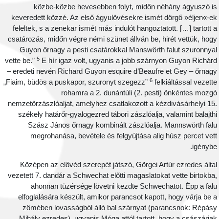
közbe-közbe hevesebben folyt, midőn néhány ágyuszó i
keveredett közzé. Az első ágyulövésekre ismét dörgő »éljen«-e
feleltek, s a zenekar ismét más indulót hangoztatott. […] tartott 
csatározás, midőn végre némi szünet állván be, hirét vettük, hog
Guyon őrnagy a pesti csatárokkal Manswörth falut szuronnya
5
vette be.”
E hír igaz volt, ugyanis a jobb szárnyon Guyon Richár
– eredeti nevén Richard Guyon esquire d’Beaufre et Gey – őrnag
6
„Fiaim, büdös a puskapor, szuronyt szegezz”
felkiáltással vezett
rohamra a 2. dunántúli (2. pesti) önkéntes mozg
nemzetőrzászlóaljat, amelyhez csatlakozott a kézdivásárhelyi 15
székely határőr-gyalogezred tábori zászlóalja, valamint balajth
Szász János őrnagy kombinált zászlóalja. Mannswörth fal
megrohanása, bevétele és felgyújtása alig húsz percet vet
igénybe
Középen az elővéd szerepét játszó, Görgei Artúr ezredes álta
vezetett 7. dandár a Schwechat előtti magaslatokat vette birtokba
ahonnan tüzérsége lövetni kezdte Schwechatot. Épp a fal
elfoglalására készült, amikor parancsot kapott, hogy várja be 
zömében lovasságból álló bal szárnyat (parancsnok: Répás
Mihály ezredes), ugyanis Móga attól tartott, hogy a császária