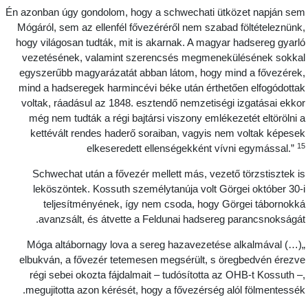
Én azonban úgy gondolom, hogy a schwechati ütközet napján se
Mógáról, sem az ellenfél fővezéréről nem szabad föltételeznünk
hogy világosan tudták, mit is akarnak. A magyar hadsereg gyarl
vezetésének, valamint szerencsés megmenekülésének sokka
egyszerűbb magyarázatát abban látom, hogy mind a fővezérek
mind a hadseregek harmincévi béke után érthetően elfogódotta
voltak, ráadásul az 1848. esztendő nemzetiségi izgatásai ekko
még nem tudták a régi bajtársi viszony emlékezetét eltörölni 
kettévált rendes haderő soraiban, vagyis nem voltak képese
1
elkeseredett ellenségekként vívni egymással.”
Schwechat után a fővezér mellett más, vezető törzstisztek i
leköszöntek. Kossuth személytanúja volt Görgei október 30-
teljesítményének, így nem csoda, hogy Görgei tábornokk
avanzsált, és átvette a Feldunai hadsereg parancsnokságát
„(…) Móga altábornagy lova a sereg hazavezetése alkalmával
elbukván, a fővezér tetemesen megsérült, s öregbedvén érezv
régi sebei okozta fájdalmait – tudósította az OHB-t Kossuth –
megujitotta azon kérését, hogy a fővezérség alól fölmentessék