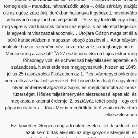
tömeg eleje – maradoz, hátrahúzódik utója –, óriás sárkány alakjá
ölti az egész zászlóalj, derékban hajlongva kígyódzott, hovatováb
vékonyodó nagy farkban végződött… S ez így kínlódik egy ideig
míg végre is vad futásnak tömörül az egész, s az előretört legelső
is egyenkint visszaszakadoznak… Utoljára Gózon maga ott áll 
sűrű kartácstűzben a magasan lobogó zászlóval… Artúr bátyá
odaléptet hozzá, szemébe néz, kezet ráz vele, s meghagyja neki: 
9
Mentse meg a zászlót!”
A 27 esztendős Gózon Lajos ekkor mé
főhadnagy volt, és schwechati helytállásáért léptették el
századossá. Nevét érdemes megjegyeznünk, hiszen az 1849
július 25-i alsózsolcai ütközetben az 1. Pest vármegyei önkénte
nemzetőrzászlóaljból szervezett 66. honvédzászlóalj őrnagyakén
ötven emberével átgázolt a Sajón, és megfutamította az oros
tüzérséget. Hősies teljesítményéért alezredessé lépett elő, é
megkapta a katonai érdemjel 2. osztályát, tettét pedig – egykor
pápai iskolatársa – Jókai Mór is megörökítette
A zsolcai hős
cím
elbeszélésében
Ezt követően Görgei a nógrádi önkéntesekkel tett kísérletet, d
azok sem bírták elviselni az ágyúgolyók sistergését, é