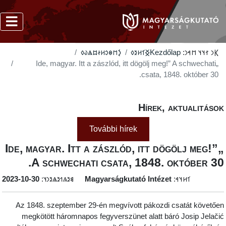
‮𐲋𐳮𐳌𐳛𐳢𐳇𐳪𐳖𐳜𐳓
‮𐲏𐳑𐳢𐳉𐳓
Kezdőlap
𐲞𐳙 𐳐𐳦𐳦 𐳮𐳀𐳙:
„Ide, magyar. Itt a zászlód, itt dögölj meg!” A schwechati
csata, 1848. október 30.
Hírek, aktualitáso
További hírek
„Ide, magyar. Itt a zászlód, itt dögölj meg!”
A schwechati csata, 1848. október 30
‭2023-10-30
𐳘𐳉𐳍𐳒𐳉𐳖𐳉𐳙𐳦:
Magyarságkutató Intézet
𐳑𐳢𐳦𐳀:
Az 1848. szeptember 29-én megvívott pákozdi csatát követőe
megkötött háromnapos fegyverszünet alatt báró Josip Jelači