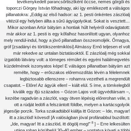
tevékenykedett parancsőrtisztként öccse, nemes görgői é
toporczi Görgey István főhadnagy, aki így emlékezett a válságo
pillanatokra: „Eddig az első hadsor: az 1. pesti önkéntes zászlóal
vitézül egy helyben állta a sűrű ágyúgolyókat. Sokat is vesztett
Mikor azonban Artúr bátyám a hontiak hűlt helyéről odavágtatott
már akkor az 1. pesti is egy kőfalhoz hasonlított ugyan, olyanho
mely rendül-indul, hogy a jövő pillanatban összeomoljék. Őrnagya
gróf [zsadányi és törtökszentmiklósi] Almássy Ernő teljesen el vol
már rekedve az untalan biztatásoktól. E zászlóalj még sokka
izgatóbb látvány volt: a tömeges rémület és egyéni halálmegveté
küzdelmének iszonyatos képe! E válságos pillanatban bátyám az
remélte, hogy – erőszakos előremozdítás lévén a félelemne
legbiztosabb ellenszere – rohamra vezetheti a megrendül
csapatot. – Előre! Az ágyúk ellen! – kiált elül. S íme, a tömkelegbő
kiválik egy ifjú százados – Gózon Lajos volt ügyvédtársam –
kezébe ragadván a zászlót, vagy ötven lépésig előrerohan véle, 
ott a rúdját ledöfi a felszántott földbe, melyen a kartácsgolyó
jégesője porzik. Torka szakadtából kiáltja itt Gózon: – Ide, magyar
itt a zászlód! kövesd! [A valóságban jóval profánabbul buzdított
8
„Ide, magyar! Itt a zászlód, itt dögölj meg!”
] – Erre lelkesülte
utána rohan körülbelül 30–40 ember – vontatva követi a több