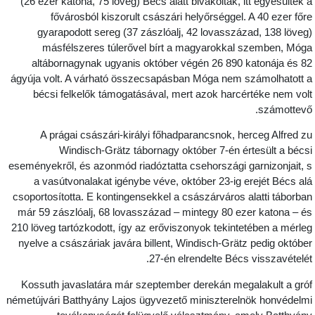
(26 ezer katona, 75 löveg) Bécs alatt bivakoltak, itt egyesültek 
fővárosból kiszorult császári helyőrséggel. A 40 ezer főr
gyarapodott sereg (37 zászlóalj, 42 lovasszázad, 138 löveg
másfélszeres túlerővel bírt a magyarokkal szemben, Móg
altábornagynak ugyanis október végén 26 890 katonája és 8
ágyúja volt. A várható összecsapásban Móga nem számolhatott 
bécsi felkelők támogatásával, mert azok harcértéke nem vol
számottevő
A prágai császári-királyi főhadparancsnok, herceg Alfred z
Windisch-Grätz tábornagy október 7-én értesült a bécs
eseményekről, és azonmód riadóztatta csehországi garnizonjait, 
a vasútvonalakat igénybe véve, október 23-ig erejét Bécs al
csoportosította. E kontingensekkel a császárváros alatti táborba
már 59 zászlóalj, 68 lovasszázad – mintegy 80 ezer katona – é
210 löveg tartózkodott, így az erőviszonyok tekintetében a mérle
nyelve a császáriak javára billent, Windisch-Grätz pedig októbe
27-én elrendelte Bécs visszavételét
Kossuth javaslatára már szeptember derekán megalakult a gró
németújvári Batthyány Lajos ügyvezető miniszterelnök honvédelm