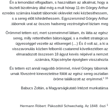
Én a lemondást elfogadtam, s használtam az alkalmat, hogy 
tisztelt bizottmány által még a mult hónap 11-én Görgey Arthu
ezredes számára kiadott tábornoki oklevelet neki kézbesithessem
s a sereg előtt kihirdethessem. Egyszersmind Görgey Arthu
tábornok urat az összes hadsereg vezérségével biztam meg
Örömmel tettem ezt, mert szemeimmel láttam, és látta az egés
sereg, milly rettenthetlen bátorsággal, s a mellett strategicu
ügyességgel vezette az elősereget (…) És ő volt az, a ki 
visszavonulás közben felbomló csatarend következtében a
elmaradozott összesen 18 ágyut kevés népével a nemze
számára, Köpcsénybe épségben visszahozta
És tettem ezt annál nagyobb örömmel, mivel Görgey táborno
urnak fővezérré kineveztetése fölött az egész sereg osztatla
1
öröme találkozott az enyimmel.”
Babucs Zoltán, a Magyarságkutató Intézet munkatárs
Hermann Róbert: Pákozdtól Schwechatig. Az 1848. őszi