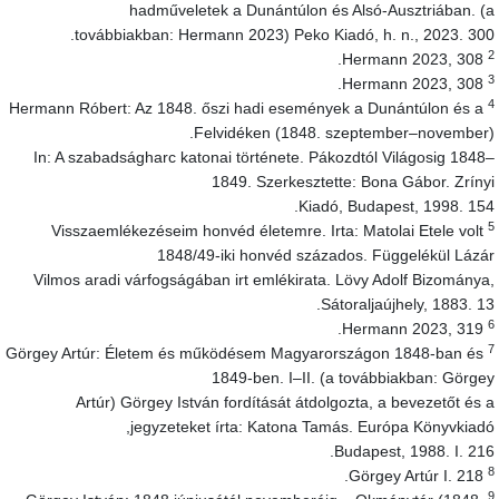
hadműveletek a Dunántúlon és Alsó-Ausztriában. (
továbbiakban: Hermann 2023) Peko Kiadó, h. n., 2023. 300
Hermann 2023, 308.
Hermann 2023, 308.
Hermann Róbert: Az 1848. őszi hadi események a Dunántúlon és a
Felvidéken (1848. szeptember–november)
In: A szabadságharc katonai története. Pákozdtól Világosig 1848
1849. Szerkesztette: Bona Gábor. Zríny
Kiadó, Budapest, 1998. 154
Visszaemlékezéseim honvéd életemre. Irta: Matolai Etele volt
1848/49-iki honvéd százados. Függelékül Lázá
Vilmos aradi várfogságában irt emlékirata. Lövy Adolf Bizománya
Sátoraljaújhely, 1883. 13
Hermann 2023, 319.
Görgey Artúr: Életem és működésem Magyarországon 1848-ban és
1849-ben. I–II. (a továbbiakban: Görge
Artúr) Görgey István fordítását átdolgozta, a bevezetőt és 
jegyzeteket írta: Katona Tamás. Európa Könyvkiadó
Budapest, 1988. I. 216
Görgey Artúr I. 218.