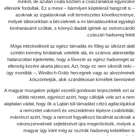
minket, de azután csata közben a császáriakkal egyesülv
ellenünk fordultak. Ez a mese – bármilyen képtelenül hangzott is 
azoknak az izgatásoknak volt természetes következménye
melyek táborunkban a bécsieknek a mi támadásunkkal egyidej
kirohanásáról szóltak, s könnyű diadalt ígértek az ostromzárol
császári hadsereg felett
Móga intézkedéseit az egész támadás és főleg az ütközet alat
szintén kemény bírálatnak vetették alá, és számos alárendeltj
határozottan kijelentette, hogy a fővezér az egész hadsereget a
ellenség kezére akarta játszani. Azt, hogy ez nem sikerült neki 
úgy mondták –, Windisch-Grätz hercegnek vagy az alvezéreine
köszönhetjük, akik szándékosan kíméltek bennünket
A magyar mozgalom polgári vezetői gondosan terjesztették ezt a
utóbbi nézetet, egyrészt azért, hogy cáfolják vele azt a ne
alaptalan vádat, hogy ők a Lajtán túli támadást célzó agitációjukka
a nemzetet vakmerő és veszedelmes lépésre csábították
másrészt azért, hogy a nemzet fogyatkozó bizalmát azoknak 
rokonszenveknek sejtetésével újra megerősítsék, melyek 
magyar ügy iránt még az osztrák hadsereg kebelében i