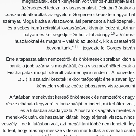
meghátráltak, ezért kénytelen volt Vilmos-huszárjaival é
tüzérségével fedezni a visszavonulást. Délután 3 órakor 
császáriak átkarolták az egyelőre Görgei erői képezte magyar ba
szárnyat, Móga kiadta a visszavonulási parancsot a hadközépnek
és a sebes iramú retirálást lovasságával kívánta fedezni. „Arthu
10
bátyám és két segédje – Schultz főhadnagy
a Vilmos
huszároknál és magam – valánk az utolsók, kik a csatatérrő
11
bevonultunk.”
– jegyezte fel Görgey István
Erre a tapasztalatlan nemzetőrök és önkéntesek soraiban kitört 
pánik, a jobb szárny is meghátrált, és a visszaözönlőket csak 
Fischa patak mögött sikerült valamennyire rendezni. A honvéde
„(…) is szaladni kezdtek; ekkor tetőpontját érte a zavar, íg
kénytelen volt az egész jobbszárny visszavonulni
A futásban menekvést kereső önkéntesek és nemzetőrök nag
része elhányta fegyverét s tarisznyáját, mindent, mi terhükre volt
és a futásban akadályozta. A huszárok vágtatva mentek 
menekvők után, de hasztalan kiálták, hogy térjenek vissza, ninc
veszély – de ki futásban volt, azt megállítani többé nem lehetett. Íg
történt, hogy másnap messze vidéken már tudták a svecháti csat
12