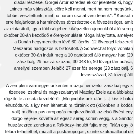
diadal részese, Görgei Artúr ezredes ekkor jelentette ki, hog
„nincs más választás, előre kell menni, mert ha nem megyünk
4
többet vesztettünk, mint ha három csatát vesztenénk”.
Kossut
erre felajánlotta a harmincéves törzstisztnek a fővezérséget, ami
az elutasított, így a többségében kiképzetlen újoncokból álló sere
október 28-án kezdődő előrenyomulását Móga irányította, amelye
a Dunán hegymenetben lévő 60 lóerős, 12 löveggel felszerel
Mészáros hadigőzös is biztosított. A Schwechat folyó vonalá
október 30-án indult meg a 10 dandárból álló magyar had (2
zászlóalj, 29 huszárszázad; 30 043 fő, 90 löveg) támadása
amellyel szemben Jelačić 27 ezer fős serege (23 zászlóalj, 
lovasszázad, 81 löveg) állt
A zempléni vármegyei önkéntes mozgó nemzetőr zászlóalj egyi
tizedese, zsolnai és nagyszalatnyai Matolay Etele az alábbiaka
rögzítette a csata kezdetéről: „Megindulásunk után […] kissé balr
lehuzódtunk, s igy nem láthattuk mi történik ott (különben is ködö
volt) midőn a puskaropogás megkezdődött, az első lövést eg
dörgő »éljen« követte az egész sereg sorain végig, s a Sándo
huszárezred zenekara a Rákóczy-indulót fujta meg. Talán egy j
félóra telhetett el, mialatt a puskaropogás, szinte szakadatlanul d