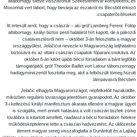
altábornagy sietve visszavonult Székesfehérvár környékéről, é
Mosonnál vert tábort, hogy bevárja az északról és Bécsből érkez
csapaterősítéseket
Itt értesült arról, hogy a császár – aki gróf Lamberg Ferenc Fülö
altábornagy, királyi biztos pesti haláláról hírt kapott, de a pákozd
csatavesztésről nem – október 3-án feloszlatta a magya
országgyűlést, Jelačićot nevezte ki Magyarország teljhatalm
biztosává és az ottani császári csapatok főparancsnokává. A
október 6-án kitört újabb bécsi forradalom a bánt legfőb
támogatójától, gróf Theodor Baillet von Latour táborszernag
hadügyminiszertől fosztotta meg, akit a felbőszült tömeg húzot
lámpavasra Bécsben
Jelačić elhagyta Magyarországot, népfelkelőit hazaküldte
miközben reguláris lovassága jelentősen gyarapodott. Az októbe
3-i keltezésű királyi manifesztum akarata ellenére a magyar ügye
is szolgálta, mert ennek hatására a volt császári tisztek zöm
továbbra is kitartott amellett, ráadásul a bécsi forradalom hetekr
működésképtelenné tette a császári hadvezetést. Az üldözésb
átment magyar sereg visszafoglalta a Dunántúlt és a Lajtái