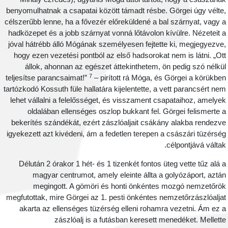
benyomulhatnak a csapatai között támadt résbe. Görgei úgy vélte
célszerűbb lenne, ha a fővezér előreküldené a bal szárnyat, vagy 
hadközepet és a jobb szárnyat vonná lőtávolon kívülre. Nézeteit 
jóval hátrébb álló Mógának személyesen fejtette ki, megjegyezve
hogy ezen vezetési pontból az első hadsorokat nem is látni. „Ot
állok, ahonnan az egészet áttekinthetem, ön pedig szó nélkü
7
teljesítse parancsaimat!”
– pirított rá Móga, és Görgei a körükbe
tartózkodó Kossuth füle hallatára kijelentette, a vett parancsért ne
lehet vállalni a felelősséget, és visszament csapataihoz, amelye
oldalában ellenséges oszlop bukkant fel. Görgei felismerte 
bekerítés szándékát, ezért zászlóaljait csákány alakba rendezv
igyekezett azt kivédeni, ám a fedetlen terepen a császári tüzérsé
célpontjává váltak
Délután 2 órakor 1 hét- és 1 tizenkét fontos üteg vette tűz alá 
magyar centrumot, amely eleinte állta a golyózáport, aztá
megingott. A gömöri és honti önkéntes mozgó nemzetőrö
megfutottak, mire Görgei az 1. pesti önkéntes nemzetőrzászlóalja
akarta az ellenséges tüzérség elleni rohamra vezetni. Ám ez 
zászlóalj is a futásban keresett menedéket. Mellett