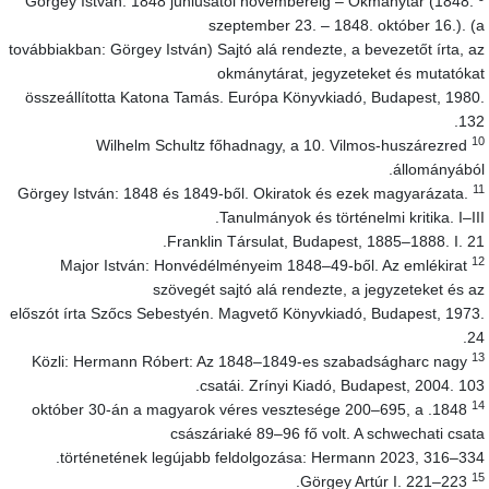
Görgey István: 1848 júniusától novemberéig – Okmánytár (1848.
szeptember 23. – 1848. október 16.). (
továbbiakban: Görgey István) Sajtó alá rendezte, a bevezetőt írta, a
okmánytárat, jegyzeteket és mutatóka
összeállította Katona Tamás. Európa Könyvkiadó, Budapest, 1980
132
1
Wilhelm Schultz főhadnagy, a 10. Vilmos-huszárezred
állományából
1
Görgey István: 1848 és 1849-ből. Okiratok és ezek magyarázata.
Tanulmányok és történelmi kritika. I–III
Franklin Társulat, Budapest, 1885–1888. I. 21
1
Major István: Honvédélményeim 1848–49-ből. Az emlékirat
szövegét sajtó alá rendezte, a jegyzeteket és a
előszót írta Szőcs Sebestyén. Magvető Könyvkiadó, Budapest, 1973
24
1
Közli: Hermann Róbert: Az 1848–1849-es szabadságharc nagy
csatái. Zrínyi Kiadó, Budapest, 2004. 103
1
1848. október 30-án a magyarok véres vesztesége 200–695, a
császáriaké 89–96 fő volt. A schwechati csat
történetének legújabb feldolgozása: Hermann 2023, 316–334
1
Görgey Artúr I. 221–223.