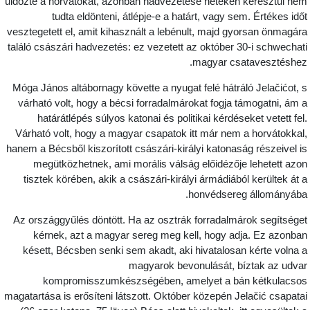
üldözte a horvátokat, azonban hadvezetése heteken keresztül ne
tudta eldönteni, átlépje-e a határt, vagy sem. Értékes idő
vesztegetett el, amit kihasznált a lebénult, majd gyorsan önmagár
találó császári hadvezetés: ez vezetett az október 30-i schwechat
magyar csatavesztéshez
Móga János altábornagy követte a nyugat felé hátráló Jelačićot, 
várható volt, hogy a bécsi forradalmárokat fogja támogatni, ám 
határátlépés súlyos katonai és politikai kérdéseket vetett fel
Várható volt, hogy a magyar csapatok itt már nem a horvátokkal
hanem a Bécsből kiszorított császári-királyi katonaság részeivel i
megütközhetnek, ami morális válság előidézője lehetett azo
tisztek körében, akik a császári-királyi ármádiából kerültek át 
honvédsereg állományába
Az országgyűlés döntött. Ha az osztrák forradalmárok segítsége
kérnek, azt a magyar sereg meg kell, hogy adja. Ez azonba
késett, Bécsben senki sem akadt, aki hivatalosan kérte volna 
magyarok bevonulását, bíztak az udva
kompromisszumkészségében, amelyet a bán kétkulacso
magatartása is erősíteni látszott. Október közepén Jelačić csapata