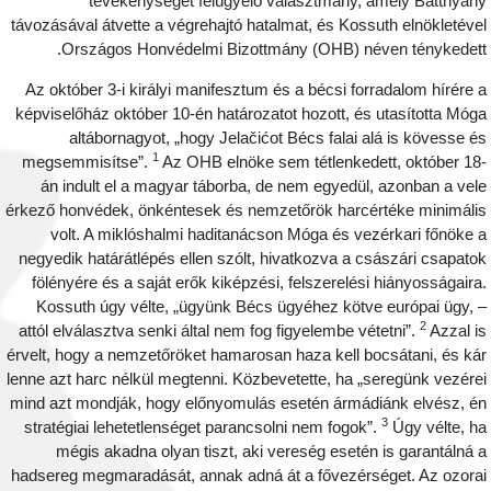
tevékenységét felügyelő választmány, amely Batthyán
távozásával átvette a végrehajtó hatalmat, és Kossuth elnökletéve
Országos Honvédelmi Bizottmány (OHB) néven ténykedett
Az október 3-i királyi manifesztum és a bécsi forradalom hírére 
képviselőház október 10-én határozatot hozott, és utasította Móg
altábornagyot, „hogy Jelačićot Bécs falai alá is kövesse é
1
megsemmisítse”.
Az OHB elnöke sem tétlenkedett, október 18
án indult el a magyar táborba, de nem egyedül, azonban a vel
érkező honvédek, önkéntesek és nemzetőrök harcértéke minimáli
volt. A miklóshalmi haditanácson Móga és vezérkari főnöke 
negyedik határátlépés ellen szólt, hivatkozva a császári csapato
fölényére és a saját erők kiképzési, felszerelési hiányosságaira
Kossuth úgy vélte, „ügyünk Bécs ügyéhez kötve európai ügy, 
2
attól elválasztva senki által nem fog figyelembe vétetni”.
Azzal i
érvelt, hogy a nemzetőröket hamarosan haza kell bocsátani, és ká
lenne azt harc nélkül megtenni. Közbevetette, ha „seregünk vezére
mind azt mondják, hogy előnyomulás esetén ármádiánk elvész, é
3
stratégiai lehetetlenséget parancsolni nem fogok”.
Úgy vélte, h
mégis akadna olyan tiszt, aki vereség esetén is garantálná 
hadsereg megmaradását, annak adná át a fővezérséget. Az ozora