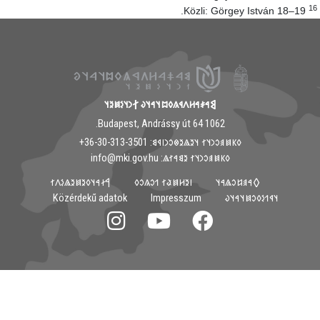
1
Közli: Görgey István 18–19.
𐲘𐳀𐳎𐳀𐳢𐳤𐳁𐳍𐳓𐳪𐳦𐳀𐳦𐳜 𐲐𐳙𐳦𐳋𐳯𐳉𐳦
1062 Budapest, Andrássy út 64.
𐳓𐳞𐳯𐳠𐳛𐳙𐳦𐳐 𐳦𐳉𐳖𐳉𐳌𐳛𐳙𐳥𐳁𐳘: ‭+36-30-313-3501
𐳓𐳞𐳯𐳠𐳛𐳙𐳦𐳐 𐳉𐳘𐳀𐳐𐳖: info@mki.gov.hu
𐲀𐳇𐳀𐳦𐳓𐳉𐳯𐳉𐳖𐳋𐳤𐳐
𐳺𐳉𐳢𐳯𐳟𐳐 𐳒𐳛𐳍𐳛𐳓
𐲓𐳀𐳠𐳆𐳛𐳖𐳀𐳦
Közérdekű adatok
Impresszum
𐳦𐳁𐳒𐳋𐳓𐳛𐳯𐳦𐳀𐳦𐳜