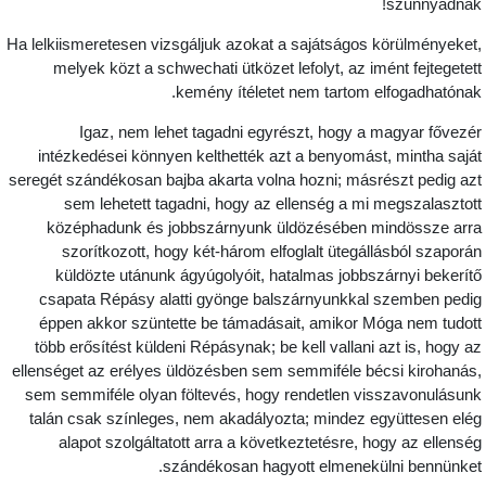
szunnyadnak
Ha lelkiismeretesen vizsgáljuk azokat a sajátságos körülményeket
melyek közt a schwechati ütközet lefolyt, az imént fejtegetet
kemény ítéletet nem tartom elfogadhatónak
Igaz, nem lehet tagadni egyrészt, hogy a magyar fővezé
intézkedései könnyen kelthették azt a benyomást, mintha sajá
seregét szándékosan bajba akarta volna hozni; másrészt pedig az
sem lehetett tagadni, hogy az ellenség a mi megszalasztot
középhadunk és jobbszárnyunk üldözésében mindössze arr
szorítkozott, hogy két-három elfoglalt ütegállásból szaporá
küldözte utánunk ágyúgolyóit, hatalmas jobbszárnyi bekerít
csapata Répásy alatti gyönge balszárnyunkkal szemben pedi
éppen akkor szüntette be támadásait, amikor Móga nem tudot
több erősítést küldeni Répásynak; be kell vallani azt is, hogy a
ellenséget az erélyes üldözésben sem semmiféle bécsi kirohanás
sem semmiféle olyan föltevés, hogy rendetlen visszavonulásun
talán csak színleges, nem akadályozta; mindez együttesen elé
alapot szolgáltatott arra a következtetésre, hogy az ellensé
szándékosan hagyott elmenekülni bennünket