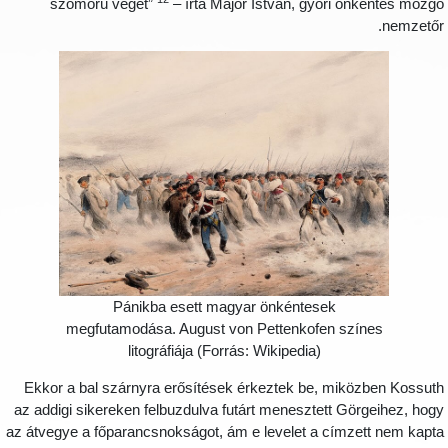
szomorú végét”
– írta Major István, győri önkéntes mozg
nemzetőr
Pánikba esett magyar önkéntesek
megfutamodása. August von Pettenkofen színes
litográfiája (Forrás: Wikipedia)
Ekkor a bal szárnyra erősítések érkeztek be, miközben Kossut
az addigi sikereken felbuzdulva futárt menesztett Görgeihez, hog
az átvegye a főparancsnokságot, ám e levelet a címzett nem kapt