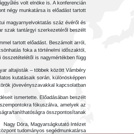
ggyűlés volt elnöke is. A konferencián
t négy munkatársa is előadást tartott.
tui magyarnyelvoktatás száz évéről és
r szak tantárgyi szerkezetéről beszélt.
mel tartott előadást. Beszámolt arról,
önhatás foka a történelmi időszaktól,
 összetételétől is nagymértékben függ.
gyar altajisták – többek között Vámbéry
latos kutatásaik során, különösképpen
 török jövevényszavakkal kapcsolatban.
éseit ismertette. Előadásában beszélt
a szempontokra fókuszálva, amelyek az
óságra/taníthatóságra összpontosítanak.
Nagy Dóra, Magyarságkutató Intézet
óközpont tudományos segédmunkatársa