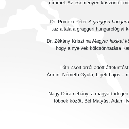
címmel. Az eseményen köszöntőt mondo
Dr. Pomozi Péter
A graggeri hungar
az általa a graggeri hungarológiai 
Dr. Zékány Krisztina
Magyar lexikai k
hogy a nyelvek kölcsönhatása Kár
Tóth Zsolt arról adott áttekinté
Ármin, Németh Gyula, Ligeti Lajos – 
Nagy Dóra néhány, a magyart idegen 
többek között Bél Mátyás, Adámi M