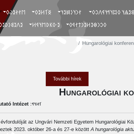
‮𐲮𐲐𐲇𐲉𐲜𐲓
‮𐲏𐲑𐲢𐲉𐲓
‮ 𐲐𐲙𐲦𐲋𐲯𐲉𐲦
‮ 𐲓𐲐𐲉𐲘𐲉𐲖𐲦 𐲓𐲪𐲦𐲀𐲦
‮𐲉𐲤𐲉𐲘𐲋𐲚𐲉𐲓
‮𐲉-𐲓𐲞𐲚𐲮𐲦𐲁𐲢
‮𐲓𐲛𐲙𐲌𐲉𐲢𐲉𐲙𐲄𐲐𐲁𐲓
Hungarológiai konfere
További hírek
Hungarológiai k
tató Intézet
𐳑𐳢𐳦𐳀:
 évfordulóját az Ungvári Nemzeti Egyetem Hungarológiai Köz
eztek 2023. október 26-a és 27-e között
A hungarológia akt