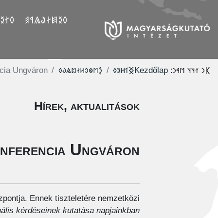
𐲤𐲛𐲓
𐲓𐲉𐲯𐲇𐲟𐲖𐲀𐲠
ncia Ungváron
‮𐲋𐳮𐳌𐳛𐳢𐳇𐳪𐳖𐳜𐳓
‮𐲏𐳑𐳢𐳉𐳓
Kezdőlap
𐲞𐳙 𐳐𐳦𐳦 𐳮𐳀𐳙:
Hírek, aktualitások
onferencia Ungváron
pontja. Ennek tiszteletére nemzetközi
uális kérdéseinek kutatása napjainkban