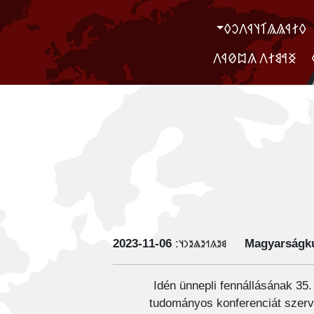
‮𐲓𐲐𐲁𐲖𐲖𐲑𐲦𐲁𐲤𐲛𐲓
‮ ‮𐲏𐲀𐲘𐲐𐲤 𐲍𐲪𐲗𐲁𐲤
‭2023-11-06
𐳘𐳉𐳍𐳒𐳉𐳖𐳉𐳙𐳦:
Magyarságku
Idén ünnepli
fennállásának 35.
tudományos konferenciát szerv