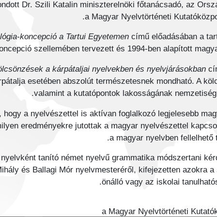
tt Dr. Szili Katalin miniszterelnöki főtanácsadó, az Orszá
a Magyar Nyelvtörténeti Kutatóközpon
ológia-koncepció a Tartui Egyetemen
című előadásában a tar
koncepció szellemében tervezett és 1994-ben alapított magya
ölcsönzések a kárpátaljai nyelvekben és nyelvjárásokban
cím
pátalja esetében abszolút természetesnek mondható. A kölcs
valamint a kutatópontok lakosságának nemzetiségi
st, hogy a nyelvészettel is aktívan foglalkozó legjelesebb ma
milyen eredményekre jutottak a magyar nyelvészettel kapcso
a magyar nyelvben fellelhető
nyelvként tanító német nyelvű grammatika módszertani kérd
ihály és Ballagi Mór nyelvmesteréről, kifejezetten azokra 
önálló vagy az iskolai tanulhat
a Magyar Nyelvtörténeti Kutat