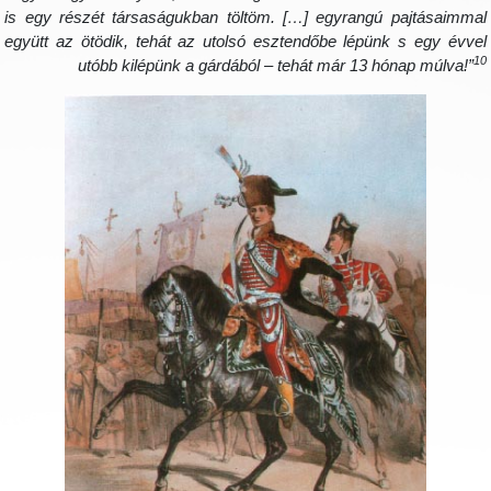
is egy részét társaságukban töltöm. […] egyrangú pajtásaimma
együtt az ötödik, tehát az utolsó esztendőbe lépünk s egy évve
1
utóbb kilépünk a gárdából – tehát már 13 hónap múlva!”