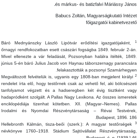
és márkus- és batizfalvi Máriássy János
Babucs Zoltán, Magyarságkutató Intéze
főigazgatói kabinetvezet
Báró Mednyánszky László Lipótvár erődítési igazgatójaként,
őrnagyi rendfokozatban esett császári fogságba 1849. február 2-án
Mivel ellenezte a vár feladását, Pozsonyban halálra ítélték, 1849
június 5-én báró Julius Jacob von Haynau táborszernagy parancsár
felakasztották a pozsonyi Szamárhegyen
Megváltozott felvételük is, ugyanis egy 1808-ban megjelent királyi
rendelet írta elő, hogy testőrnek csak az vehető fel, aki bölcsészet
tanfolyamot végzett és a hadseregben két évig tisztként vag
hadapródként szolgált. A Pallas Nagy Lexikona. Az összes ismerete
enciklopédiája tizenhat kötetben. XII. (Magyar–Nemes). Palla
Irodalmi és Nyomdai Részvénytársaság – Révai Testvérek
Budapest, 1896. 186
Hellebronth Kálmán, tisza-beői (szerk.): A magyar testőrségek
névkönyve 1760–1918. Stádium Sajtóvállalat Részvénytársaság
Budapest, é. n. [1939.] 46