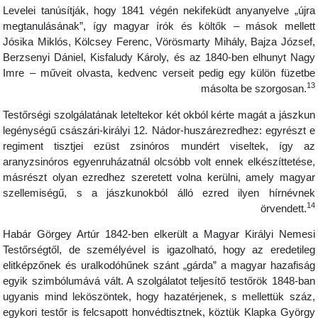
Levelei tanúsítják, hogy 1841 végén nekifeküdt anyanyelve „újr
megtanulásának”, így magyar írók és költők – mások mellet
Jósika Miklós, Kölcsey Ferenc, Vörösmarty Mihály, Bajza József
Berzsenyi Dániel, Kisfaludy Károly, és az 1840-ben elhunyt Nag
Imre – műveit olvasta, kedvenc verseit pedig egy külön füzetb
1
másolta be szorgosan.
Testőrségi szolgálatának leteltekor két okból kérte magát a jászku
legénységű császári-királyi 12. Nádor-huszárezredhez: egyrészt 
regiment tisztjei ezüst zsinóros mundért viseltek, így a
aranyzsinóros egyenruházatnál olcsóbb volt ennek elkészíttetése
másrészt olyan ezredhez szeretett volna kerülni, amely magya
szellemiségű, s a jászkunokból álló ezred ilyen hírnévne
1
örvendett.
Habár Görgey Artúr 1842-ben elkerült a Magyar Királyi Nemes
Testőrségtől, de személyével is igazolható, hogy az eredetile
elitképzőnek és uralkodóhűnek szánt „gárda” a magyar hazafisá
egyik szimbólumává vált. A szolgálatot teljesítő testőrök 1848-ba
ugyanis mind leköszöntek, hogy hazatérjenek, s mellettük száz
egykori testőr is felcsapott honvédtisztnek, köztük Klapka Györg