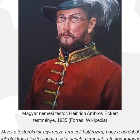
Magyar nemesi testőr. Heinrich Ambros Eckert
festménye, 1835 (Forrás: Wikipedia)
Mivel a testőröknek egy része arra volt határozva, hogy a gárdábó
kiléptükkor a tiszti rangba osztassanak, nemcsak a testőri katona