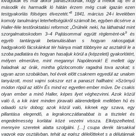
lovagoltak és már akkor panaszkodnak, hogy a mellök fáj: én 
második és harmadik ló hátán érzem még csak igazán eze
8
testgyakorlás fölséges élvezetét.”
1841. március 24-i levelébe
komoly tanulmányi leterheltségükről számolt be, egyben dicsérve 
Haller-féle testőroktatási reformot: „Örülnék neki, ha láthatnád min
9
szorgalmatoskodom 3–4 Pajtásommal együtt règlemènt-ok
é
egyéb tantárgyak betanulásában s hogyan rakosgatju
hadgyakorló fácskáinkat tér hiánya miatt többnyire az asztalról le 
szoba padlatára és hogyan hasaljuk körül a (képzeleti) gyakorlótért
mélyen elmerülve, mint megannyi Napóleonok! E mellett úg
haladnak az órák, mintha gőzlocomotiv ragadná tova azokat; 
ugyan azon szobákban, hol évek előtt csaknem egyedül az unalo
tanyázott, most vajmi sokszor ezt a panaszt hallhatni: »Szörny
módon röpül az idő!« És mind ez egyetlen ember műve. De csaki
olyan ember a minő Haller, képes ilyet véghezvinni. Azok közü
való ő, a kik iránt minden jóravaló alárendeltjeik mellében hű é
odaadó szív dobog; azok közül való, kiknek egy szava, eg
pillantása elegendő, a legrakonczátlanabbat is a tisztelet é
engedelmesség korlátai közé vezetni vissza. Elképzelheted
mennyire szeretek alatta szolgálni. […] csupa derék társakka
vagyok egy osztályban, tehát az egész délelőtteket s a délutánna