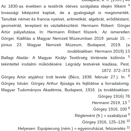
Az 1830-as években a testőrök ötéves szolgálata idején főként
lovassági kiképzést kaptak, de a gyalogságit is megismerték
Tanultak német és francia nyelvet, aritmetikát, algebrát, erődítéstant
geometriát, tereptant és vázlatkészítést. Hermann Róbert: Görge
Artúr pályafutása. In: Hermann Róbert főszerk.: Az ismeretle
Görgei. Kiállítás a Magyar Nemzeti Múzeumban 2019. január 15. 
június 23. Magyar Nemzeti Múzeum, Budapest, 2019. (
továbbiakban: Hermann 2019) 13
Ballagi Aladár: A Magyar Királyi Testőrség története különös
tekintettel irodalmi működésére. Légrády testvérek kiadása, Pest
1872. 372–373
Görgey Artúr atyjához írott levele (Bécs, 1838. február 27.). In:
Görgey István: Görgey Arthur ifjúsága és fejlődése a forradalomig
Magyar Tudományos Akadémia, Budapest, 1916. (a továbbiakban
Görgey 1916) 78
Hermann 2019, 13.
Görgey 1916, 100.
Réglemént (fr.) = szabályzat.
1
Görgey 1916, 125–126.
1
Helyesen: Equipierung (ném.) = egyenruházat, felszerelés.