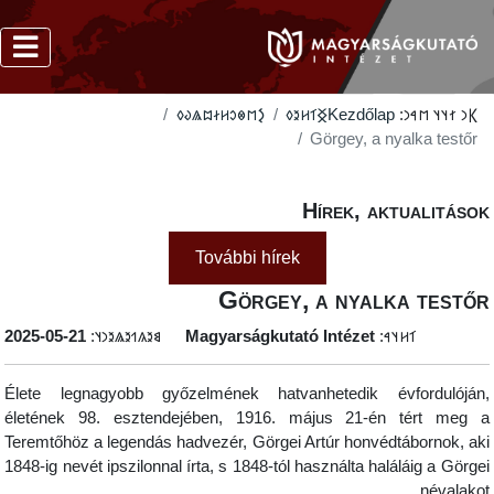
‮𐲋𐳮𐳌𐳛𐳢𐳇𐳪𐳖𐳜𐳓
‮𐲏𐳑𐳢𐳉𐳓
Kezdőlap
𐲞𐳙 𐳐𐳦𐳦 𐳮𐳀𐳙:
Görgey, a nyalka testőr
Hírek, aktualitáso
További hírek
Görgey, a nyalka testő
‭2025-05-21
𐳘𐳉𐳍𐳒𐳉𐳖𐳉𐳙𐳦:
Magyarságkutató Intézet
𐳑𐳢𐳦𐳀:
Élete legnagyobb győzelmének hatvanhetedik évfordulóján
életének 98. esztendejében, 1916. május 21-én tért meg 
Teremtőhöz a legendás hadvezér, Görgei Artúr honvédtábornok, ak
1848-ig nevét ipszilonnal írta, s 1848-tól használta haláláig a Görge
névalakot