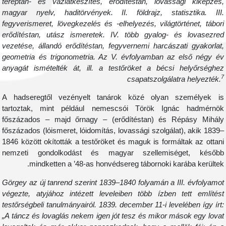
tereptan- és vázlatkészítés, erődítéstan, lovassági kiképzés
magyar nyelv, haditörvények. II. földrajz, statisztika. III
fegyverismeret, lövegkezelés és -elhelyezés, világtörténet, tábor
erődítéstan, utász ismeretek. IV. több gyalog- és lovasezre
vezetése, állandó erődítéstan, fegyvernemi harcászati gyakorlat
geometria és trigonometria. Az V. évfolyamban az első négy é
anyagát ismételték át, ill. a testőröket a bécsi helyőrséghe
csapatszolgálatra helyezték.
A hadseregtől vezényelt tanárok közé olyan személyek i
tartoztak, mint például nemescsói Török Ignác hadmérnö
főszázados – majd őrnagy – (erődítéstan) és Répásy Mihál
főszázados (lóismeret, lóidomítás, lovassági szolgálat), akik 1839
1846 között okították a testőröket és maguk is formáltak az ottan
nemzeti gondolkodást és magyar szellemiséget, későb
mindketten a ’48-as honvédsereg tábornoki karába kerültek
Görgey az új tanrend szerint 1839–1840 folyamán a III. évfolyamo
végezte, atyjához intézett leveleiben több ízben tett említés
testőrségbeli tanulmányairól. 1839. december 11-i levelében így írt
„A táncz és lovaglás nekem igen jót tesz és mikor mások egy lova