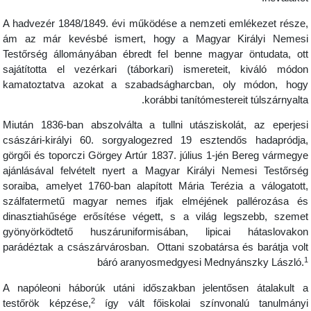
A hadvezér 1848/1849. évi működése a nemzeti emlékezet része
ám az már kevésbé ismert, hogy a Magyar Királyi Nemes
Testőrség állományában ébredt fel benne magyar öntudata, ot
sajátította el vezérkari (táborkari) ismereteit, kiváló módo
kamatoztatva azokat a szabadságharcban, oly módon, hog
korábbi tanítómestereit túlszárnyalta
Miután 1836-ban abszolválta a tullni utásziskolát, az eperjes
császári-királyi 60. sorgyalogezred 19 esztendős hadapródja
görgői és toporczi Görgey Artúr 1837. július 1-jén Bereg vármegy
ajánlásával felvételt nyert a Magyar Királyi Nemesi Testőrsé
soraiba, amelyet 1760-ban alapított Mária Terézia a válogatott
szálfatermetű magyar nemes ifjak elméjének pallérozása é
dinasztiahűsége erősítése végett, s a világ legszebb, szeme
gyönyörködtető huszáruniformisában, lipicai hátaslovako
parádéztak a császárvárosban. Ottani szobatársa és barátja vol
báró aranyosmedgyesi Mednyánszky László.
A napóleoni háborúk utáni időszakban jelentősen átalakult 
2
testőrök képzése,
így vált főiskolai színvonalú tanulmány