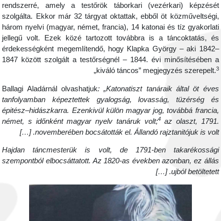
rendszerré, amely a testőrök táborkari (vezérkari) képzésé
szolgálta. Ekkor már 32 tárgyat oktattak, ebből öt közműveltségi
három nyelvi (magyar, német, francia), 14 katonai és tíz gyakorlat
jellegű volt. Ezek közé tartozott továbbra is a táncoktatás, é
érdekességként megemlítendő, hogy Klapka György – aki 1842
1847 között szolgált a testőrségnél – 1844. évi minősítésében 
„kiváló táncos” megjegyzés szerepelt.
Ballagi Aladárnál olvashatjuk
: „Katonatiszt tanáraik által öt éve
tanfolyamban képeztettek gyalogság, lovasság, tüzérség é
épitész–hidászkarra. Ezenkivül külön magyar jog, továbbá francia
4
német, s időnként magyar nyelv tanáruk volt;
az olaszt, 1791
novemberében bocsátották el. Állandó rajztanitójuk is volt. […
Hajdan táncmesterük is volt, de 1791-ben takarékosság
szempontból elbocsáttatott. Az 1820-as években azonban, ez állá
ujból betöltetett. […