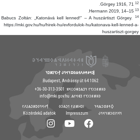
1
Görgey 1916, 71.
1
Hermann 2019, 14–15.
1
Babucs Zoltán: „Katonává kell lenned!” – A huszártiszt Görgey.
https://mki.gov.hu/hu/hirek-hu/evfordulok-hu/katonava-kell-lenned-a
huszartiszt-gorge
𐲘𐳀𐳎𐳀𐳢𐳤𐳁𐳍𐳓𐳪𐳦𐳀𐳦𐳜 𐲐𐳙𐳦𐳋𐳯𐳉𐳦
1062 Budapest, Andrássy út 64.
𐳓𐳞𐳯𐳠𐳛𐳙𐳦𐳐 𐳦𐳉𐳖𐳉𐳌𐳛𐳙𐳥𐳁𐳘: ‭+36-30-313-3501
𐳓𐳞𐳯𐳠𐳛𐳙𐳦𐳐 𐳉𐳘𐳀𐳐𐳖: info@mki.gov.hu
𐲀𐳇𐳀𐳦𐳓𐳉𐳯𐳉𐳖𐳋𐳤𐳐
𐳺𐳉𐳢𐳯𐳟𐳐 𐳒𐳛𐳍𐳛𐳓
𐲓𐳀𐳠𐳆𐳛𐳖𐳀𐳦
Közérdekű adatok
Impresszum
𐳦𐳁𐳒𐳋𐳓𐳛𐳯𐳦𐳀𐳦𐳜