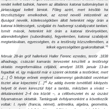
rendet kellett tudniok, hanem az általános katonai tudományban i
jártassággal kellett birniok. Főleg azért, mert később h
törzstisztségre emelkednek, az ezred nevelő intézeténél a
ifjuságot nevelik, kötelességökben állott hetenkint négy órán 
katonai kötelességek, szolgálat és hadseregi szabályzatot tanitani
Ismét mások, hetenkint két órán a katonai törvényekben
alárendeltségben (subordinatio), fegyelemben, katonai szabályo
megtartásában, egyességben, és a testőrség közszellemében, 
lelkek egyességében gyakoroltatnak.”
1838. február 28-án gróf hallerkeöi Haller Ferenc ezredes, testőr
alhadnagy, császári kamarás tervezetet készített a testőrség
oktatás megreformálása céljából, amelyet 1839. január 13-á
fogadtak el, így májustól már e szerint okították a testőröket, mer
„[…] Ő felsége erőnek erejével valamennyi gárdistából vezérkar
6
tisztet akar képeztetni […]”
Az addig évente ismétlődő kiképzé
helyett öt éven keresztül folyt a tanítás, miközben a vívást 
délutánonként 2–4 óra között –, a céllövészetet és az úszás
folyamatosan oktatták. Tantárgyaik évfolyamonként a következő
voltak: I. nyelv (francia, német), aritmetika, algebra, geometria