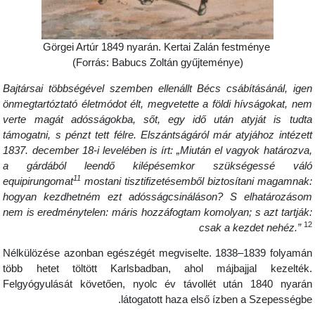
Görgei Artúr 1849 nyarán. Kertai Zalán festménye
(Forrás: Babucs Zoltán gyűjteménye)
Bajtársai többségével szemben ellenállt Bécs csábításánál, ige
önmegtartóztató életmódot élt, megvetette a földi hívságokat, ne
verte magát adósságokba, sőt, egy idő után atyját is tudt
támogatni, s pénzt tett félre. Elszántságáról már atyjához intézet
1837. december 18-i levelében is írt: „Miután el vagyok határozva
a gárdából leendő kilépésemkor szükségessé vál
11
equipirungomat
mostani tisztifizetésemből biztosítani magamnak
hogyan kezdhetném ezt adósságcsináláson? S elhatározáso
nem is eredménytelen: máris hozzáfogtam komolyan; s azt tartják
1
csak a kezdet nehéz.”
Nélkülözése azonban egészégét megviselte. 1838–1839 folyamá
több hetet töltött Karlsbadban, ahol májbajjal kezelték
Felgyógyulását követően, nyolc év távollét után 1840 nyará
látogatott haza első ízben a Szepességbe