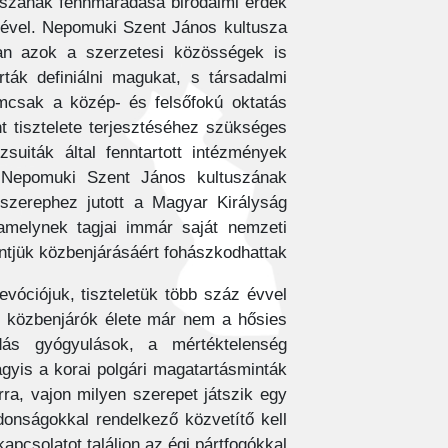
uszának fennmaradása birodalmi érdek
égével. Nepomuki Szent János kultusza
ában azok a szerzetesi közösségek is
ták definiálni magukat, s társadalmi
emcsak a közép- és felsőfokú oktatás
 tisztelete terjesztéséhez szükséges
uiták által fenntartott intézmények
te Nepomuki Szent János kultuszának
 szerephez jutott a Magyar Királyság
amelynek tagjai immár saját nemzeti
ntjük közbenjárásáért fohászkodhattak.
vóciójuk, tiszteletük több száz évvel
gi közbenjárók élete már nem a hősies
dás gyógyulások, a mértéktelenség
agyis a korai polgári magatartásminták
ra, vajon milyen szerepet játszik egy
jdonságokkal rendelkező közvetítő kell
apcsolatot találjon az égi pártfogókkal.