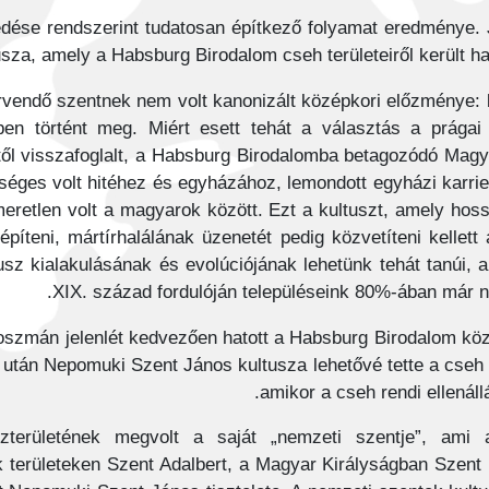
ése rendszerint tudatosan építkező folyamat eredménye. 
za, amely a Habsburg Birodalom cseh területeiről került haz
rvendő szentnek nem volt kanonizált középkori előzménye:
ben történt meg. Miért esett tehát a választás a prága
ől visszafoglalt, a Habsburg Birodalomba betagozódó Magy
űséges volt hitéhez és egyházához, lemondott egyházi karrier
eretlen volt a magyarok között. Ezt a kultuszt, amely hoss
tt építeni, mártírhalálának üzenetét pedig közvetíteni kelle
ultusz kialakulásának és evolúciójának lehetünk tehát tanúi, 
XIX. század fordulóján településeink 80%-ában már nek
zmán jelenlét kedvezően hatott a Habsburg Birodalom közé
 után Nepomuki Szent János kultusza lehetővé tette a cseh 
amikor a cseh rendi ellenállá
területének megvolt a saját „nemzeti szentje”, ami 
ák területeken Szent Adalbert, a Magyar Királyságban Szent I