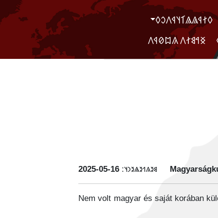
‮𐲓𐲐𐲁𐲖𐲖𐲑𐲦𐲁𐲤𐲛𐲓
‮ ‮𐲏𐲀𐲘𐲐𐲤 𐲍𐲪𐲗𐲁𐲤
‭2025-05-16
𐳘𐳉𐳍𐳒𐳉𐳖𐳉𐳙𐳦:
Magyarságku
Nem volt magyar és saját korában külö