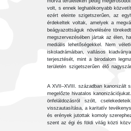
morva területeken pedig megerősödöt
volt, s ennek leghatékonyabb közvetí
ezért eleinte szigetszerűen, az egy
érdekeltek voltak, amelyek a megvál
beágyazottságuk növelésére törekedt
megszervezésében jártak az élen, ha
mediális lehetőségekkel. Nem vélet
iskoladrámáiban, vallásos kiadvány
terjesztését, mint a birodalom legm
területén szigetszerűen élő nagysz
A XVII–XVIII. században kanonizált s
megelőzte hivatalos kanonizációjukat
önfeláldozásról szólt, cselekede
visszautasítása, a karitatív tevékeny
és erények jutottak komoly szerephez
szent az égi és földi világ közti köz