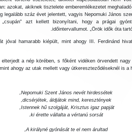
 azokat, akiknek tisztelete emberemlékezetet meghaladó id
ig legalább száz évet jelentett, vagyis Nepomuki János s
álni, „csupán” azt kellett bizonyítani, hogy a prágai gy
időintervallumot. „Örök idők óta tart
 jóval hamarabb kiépült, mint ahogy III. Ferdinánd hivat
terjedt a nép körében, s főként vidéken örvendett nagy ti
 mint ahogy az utak mellett vagy útkereszteződéseknél is a 
Nepomuki Szent János nevét hirdessétek,
dicsérjétek, áldjátok mind, keresztények,
Istennek hű szolgáját, Krisztus igaz papját,
ki érette vállalta a vértanú sorsát.
A királyné gyónását te el nem árultad,