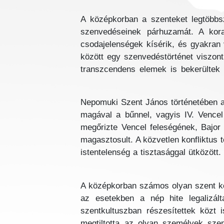
A középkorban a szenteket legtöbbsz
szenvedéseinek párhuzamát. A kora
csodajelenségek kísérik, és gyakran v
között egy szenvedéstörténet viszon
transzcendens elemek is bekerültek 
Nepomuki Szent János történetében a 
magával a bűnnel, vagyis IV. Vencel 
megőrizte Vencel feleségének, Bajor 
magasztosult. A közvetlen konfliktus 
istentelenség a tisztasággal ütközöt
A középkorban számos olyan szent ker
az esetekben a nép hite legalizált
szentkultuszban részesítettek közt 
megtiltotta az olyan személyek szent