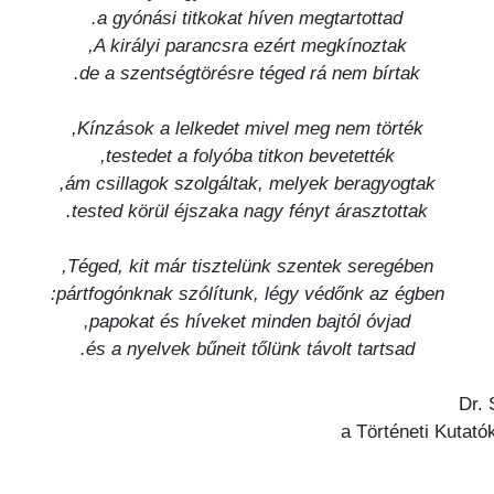
a gyónási titkokat híven megtartottad.
A királyi parancsra ezért megkínoztak,
de a szentségtörésre téged rá nem bírtak.
Kínzások a lelkedet mivel meg nem törték,
testedet a folyóba titkon bevetették,
ám csillagok szolgáltak, melyek beragyogtak,
tested körül éjszaka nagy fényt árasztottak.
Téged, kit már tisztelünk szentek seregében,
pártfogónknak szólítunk, légy védőnk az égben:
papokat és híveket minden bajtól óvjad,
és a nyelvek bűneit tőlünk távolt tartsad.
Dr. 
a Történeti Kuta