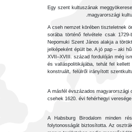
Egy szent kultuszának meggyökeresed
magyarországi kultus
A cseh nemzet körében tiszteletnek ö
sorába történő felvétele csak 1729-
Nepomuki Szent János alakja a törökt
jelképeként épült be. A jó pap – aki h
XVII–XVIII. század fordulóján még ism
és valláspolitikájába, tehát fel kelle
konstruált, felülről irányított szentk
A másfél évszázados magyarországi os
csehek 1620. évi fehérhegyi veresége
A Habsburg Birodalom minden rész
folytonosságát biztosította. Az osztr