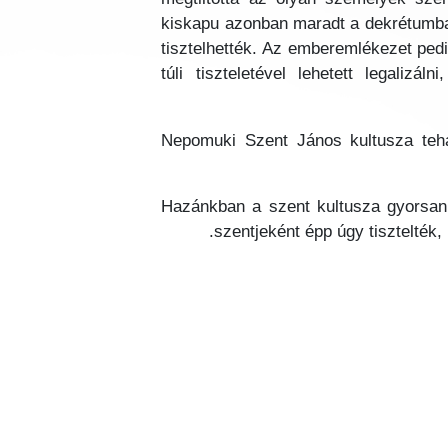
kiskapu azonban maradt a dekrétumban:
tisztelhették. Az emberemlékezet ped
túli tiszteletével lehetett legaliz
Nepomuki Szent János kultusza tehát
Hazánkban a szent kultusza gyorsan el
szentjeként épp úgy tisztelték,