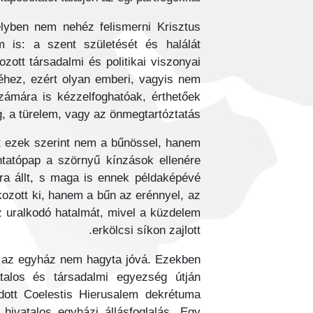
elyben nem nehéz felismerni Krisztus
 is: a szent születését és halálát
zott társadalmi és politikai viszonyai
éhez, ezért olyan emberi, vagyis nem
zámára is kézzelfoghatóak, érthetőek
ág, a türelem, vagy az önmegtartóztatás.
nt ezek szerint nem a bűnössel, hanem
óntatópap a szörnyű kínzások ellenére
ára állt, s maga is ennek példaképévé
kozott ki, hanem a bűn az erénnyel, az
z uralkodó hatalmát, mivel a küzdelem
erkölcsi síkon zajlott.
an az egyház nem hagyta jóvá. Ezekben
atalos és társadalmi egyezség útján
adott Coelestis Hierusalem dekrétuma
 hivatalos egyházi állásfoglalás. Egy