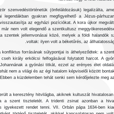
ör szenvedéstörténetük (önfeláldozásuk) legalizálta, am
i legendákban gyakran megfigyelhető a Jézus-párhuzam
isszautasítja az egyházi pozíciókat. A kora újkor megválto
t már nem volt elegendő a szentkultusz meggyökeresedés
a szentek jellemvonásai közé, melyek a földi halandók s
voltak: ilyen volt a béketűrés, az állhatatoss
konfliktus forrásának súlypontjai is áthelyeződtek: a sze
cseh király erkölcsi felfogásával folytatott harcot. A gy
Johannának a gyónási titkát, ezzel az erényes élet oldal
tehát nem a világi és az égi hatalom képviselői között bonta
t. Ebben a küzdelemben tehát senki sem kérdőjelezte meg a
ült a keresztény hitvilágba, akiknek kultuszát hivatalos
a a szent tiszteletét. A tridenti zsinat azonban a hiv
is igyekezett rendet tenni. VII. Orbán pápa 1634-ben ki
ként történő tiszteletét, akikkel kapcsolatosan nem volt