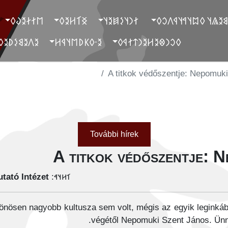
‮𐲮𐲐𐲇𐲉𐲜𐲓
‮𐲏𐲑𐲢𐲉𐲓
‮ 𐲐𐲙𐲦𐲋𐲯𐲉𐲦
‮ 𐲓𐲐𐲉𐲘𐲉𐲖𐲦 𐲓𐲪𐲦𐲀𐲦
‮𐲉𐲤𐲉𐲘𐲋𐲚𐲉𐲓
‮𐲉-𐲓𐲞𐲚𐲮𐲦𐲁𐲢
‮𐲓𐲛𐲙𐲌𐲉𐲢𐲉𐲙𐲄𐲐𐲁𐲓
A titkok védőszentje: Nepomuk
További hírek
A titkok védőszentje: 
tató Intézet
𐳑𐳢𐳦𐳀:
nösen nagyobb kultusza sem volt, mégis az egyik leginkább 
végétől Nepomuki Szent János. Ünne