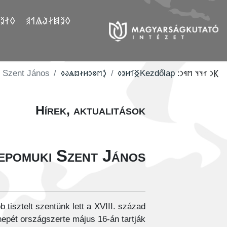
𐲤𐲛𐲓
𐲓𐲉𐲯𐲇𐲟𐲖𐲀𐲠
i Szent János
‮𐲋𐳮𐳌𐳛𐳢𐳇𐳪𐳖𐳜𐳓
‮𐲏𐳑𐳢𐳉𐳓
Kezdőlap
𐲞𐳙 𐳐𐳦𐳦 𐳮𐳀𐳙:
Hírek, aktualitások
Nepomuki Szent János
tisztelt szentünk lett a XVIII. század
pét országszerte május 16-án tartják.