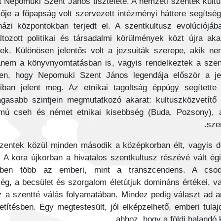
t Nepomuki Szent János tisztelete. A nemzeti szentek kult
tője a főpapság volt szervezett intézményi háttere segíts
házi központokban terjedt el. A szentkultusz evolúciój
tozott politikai és társadalmi körülmények közt újra akar
ek. Különösen jelentős volt a jezsuiták szerepe, akik n
nem a könyvnyomtatásban is, vagyis rendelkeztek a szent
len, hogy Nepomuki Szent János legendája először a jezs
aiban jelent meg. Az etnikai tagoltság éppúgy segítet
agasabb szintjein megmutatkozó akarat: kultuszközvetítő
ámú cseh és német etnikai kisebbség (Buda, Pozsony), 
sze
zentek közül minden második a középkorban élt, vagyis de
. A kora újkorban a hivatalos szentkultusz részévé vált é
teikben több az emberi, mint a transzcendens. A cso
ség, a becsület és szorgalom életútjuk domináns értékei, v
 a szentté válás folyamatában. Mindez pedig választ ad ar
vetítésben. Egy megtestesült, jól elképzelhető, emberi tula
ahhoz, hogy a földi halandó k