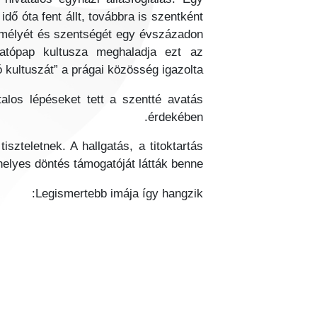
ő óta fent állt, továbbra is szentként
zemélyét és szentségét egy évszázadon
óntatópap kultusza meghaladja ezt az
ó kultuszát” a prágai közösség igazolta.
alos lépéseket tett a szentté avatás
érdekében.
szteletnek. A hallgatás, a titoktartás
helyes döntés támogatóját látták benne.
Legismertebb imája így hangzik: