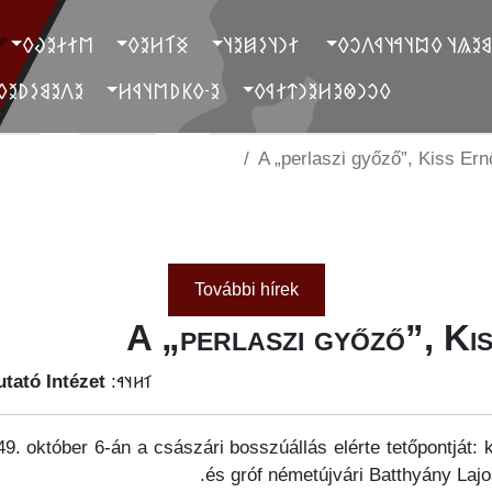
‮𐲮𐲐𐲇𐲉𐲜𐲓
‮𐲏𐲑𐲢𐲉𐲓
‮ 𐲐𐲙𐲦𐲋𐲯𐲉𐲦
‮ 𐲓𐲐𐲉𐲘𐲉𐲖𐲦 𐲓𐲪𐲦𐲀𐲦
‮𐲉𐲤𐲉𐲘𐲋𐲚𐲉𐲓
‮𐲉-𐲓𐲞𐲚𐲮𐲦𐲁𐲢
‮𐲓𐲛𐲙𐲌𐲉𐲢𐲉𐲙𐲄𐲐𐲁𐲓
A „perlaszi győző”, Kiss Ern
További hírek
A „perlaszi győző”, Ki
tató Intézet
𐳑𐳢𐳦𐳀:
9. október 6-án a császári bosszúállás elérte tetőpontját: 
és gróf németújvári Batthyány Lajo