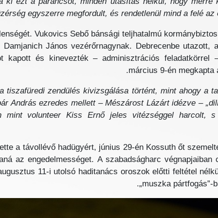
a ki ezt a parancsot, minden utasítás nélkül, hogy merre 
érség egyszerre megfordult, és rendetlenül mind a felé az eg
etlenségét. Vukovics Sebő bánsági teljhatalmú kormánybiztos
t Damjanich János vezérőrnagynak. Debrecenbe utazott, 
ot kapott és kinevezték – adminisztrációs feladatkörre
március 9-én megkapta a
 tiszafüredi zendülés kivizsgálása történt, mint ahogy a tav
ár András ezredes mellett – Mészárost Lázárt idézve – „dil
n mint volunteer Kiss Ernő jeles vitézséggel harcolt,
ette a távollévő hadügyért, június 29-én Kossuth őt szemelt
aná az engedelmességet. A szabadságharc végnapjaiban c
usztus 11-i utolsó haditanács oroszok előtti feltétel nélküli
„muszka pártfogás”-ba