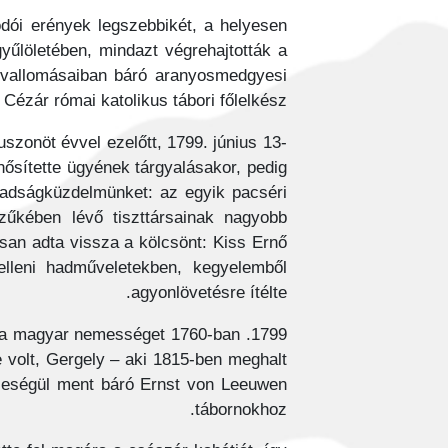
odói erények legszebbikét, a helyesen
yűlöletében, mindazt végrehajtották a
a vallomásaiban báró aranyosmedgyesi
ézár római katolikus tábori főlelkész.
huszonöt évvel ezelőtt, 1799. június 13-
nősítette ügyének tárgyalásakor, pedig
abadságküzdelmünket: az egyik pacséri
űkében lévő tiszttársainak nagyobb
osan adta vissza a kölcsönt: Kiss Ernő
elleni hadműveletekben, kegyelemből
agyonlövetésre ítélte.
olt, a magyar nemességet 1760-ban
e volt, Gergely – aki 1815-ben meghalt
eleségül ment báró Ernst von Leeuwen
tábornokhoz.