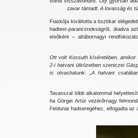
volna visszavonulni. Oly gyorsan adt
zavar támadt. A lovasság és tüz
Fiaskója kiváltotta a tisztikar eléged
hadtest-parancsnokságról, átadva az
elsőként – altábornagyi rendfokozat
Ott volt Kossuth kíséretében, amikor a
2-i hatvani ütközetben szeniczei Gásp
is olvashatunk: „A hatvani csatába
Tavasszal több alkalommal helyettesít
ha Görgei Artúr vezérőrnagy felmond
Feldunai hadseregéhez, elfogadta az aug