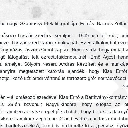
ábornagy. Szamossy Elek litográfiája (Forrás: Babucs Zoltá
ásozó huszárezredhez kerüljön – 1845-ben teljesült, ami
nover-huszárezred parancsnokságát. Ezen alkalomból ezred
új, fénymázas lószerszámot kaptak. Nem csoda, hogy emiatt
lgő látogatást tett ezredtulajdonosuknál, Ernő Ágost han
tt, amelyet Sólyom Keserű András készített és e munkáj
yannyira megtetszett katonás ajándék, hogy Kiss Ernőt
sztjei közé két aradi vértanú is tartozott: gróf hernádvécs
va
n – állomásozó ezredével Kiss Ernő a Batthyány-kormány f
rilis 29-én bevonult Nagykikindára, hogy elfojtsa az o
 amiben az is szerepet játszhatott, hogy birtokai a környék
ikerét, amikor szeptember 2-án bevette a perlaszi rác táb
s hadfelszerelés), ezért is érdemelte ki a „perlaszi győz