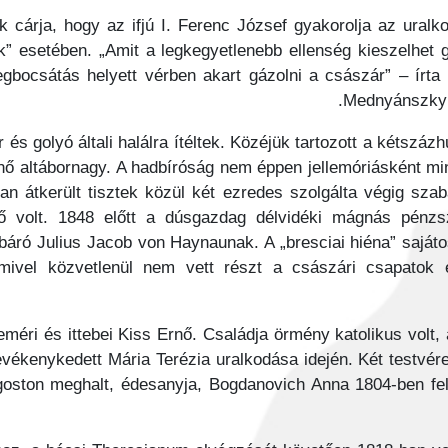
k cárja, hogy az ifjú I. Ferenc József gyakorolja az uralk
” esetében. „Amit a legkegyetlenebb ellenség kieszelhet g
bocsátás helyett vérben akart gázolni a császár” – írt
Mednyánszky C
és golyó általi halálra ítéltek. Közéjük tartozott a kétszáz
Ernő altábornagy. A hadbíróság nem éppen jellemóriásként mi
ban átkerült tisztek közül két ezredes szolgálta végig sz
 volt. 1848 előtt a dúsgazdag délvidéki mágnás pénzsz
báró Julius Jacob von Haynaunak. A „bresciai hiéna” saját
 mivel közvetlenül nem vett részt a császári csapatok 
ett eleméri és ittebei Kiss Ernő. Családja örmény katolikus v
tevékenykedett Mária Terézia uralkodása idején. Két testvér
goston meghalt, édesanyja, Bogdanovich Anna 1804-ben f