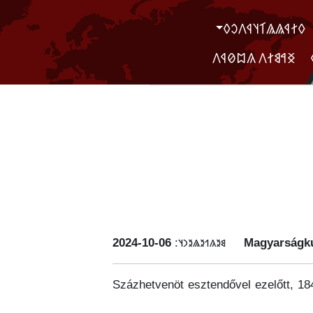
‮𐲓𐲐𐲁𐲖𐲖𐲑𐲦𐲁𐲤𐲛𐲓
‮ ‮𐲏𐲀𐲘𐲐𐲤 𐲍𐲪𐲗𐲁𐲤
‭2024-10-06
𐳘𐳉𐳍𐳒𐳉𐳖𐳉𐳙𐳦:
Magyarságku
Százhetvenöt esztendővel ezelőtt, 184