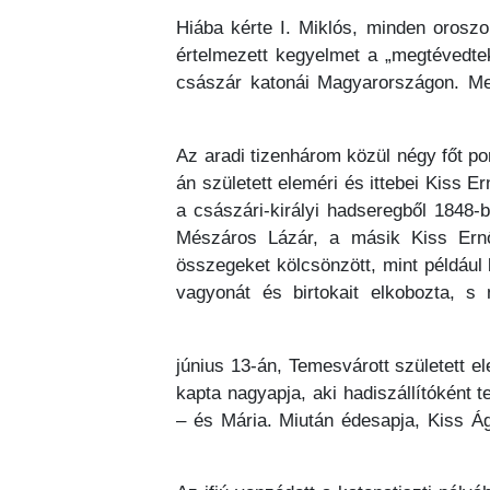
Hiába kérte I. Miklós, minden oroszo
értelmezett kegyelmet a „megtévedtek
császár katonái Magyarországon. Meg
Az aradi tizenhárom közül négy főt por 
án született eleméri és ittebei Kiss 
a császári-királyi hadseregből 1848-
Mészáros Lázár, a másik Kiss Ernő
összegeket kölcsönzött, mint például 
vagyonát és birtokait elkobozta, s
1799. június 13-án, Temesvárott szület
kapta nagyapja, aki hadiszállítóként 
– és Mária. Miután édesapja, Kiss Á