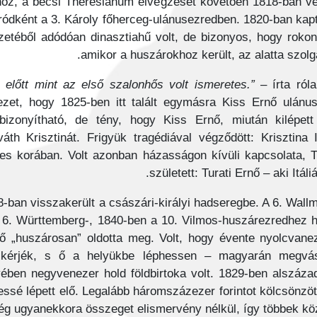
ához, a bécsi Theresianum elvégzését követően 1818-ban ve
ródként a 3. Károly főherceg-ulánusezredben. 1820-ban ka
ezetéből adódóan dinasztiahű volt, de bizonyos, hogy roko
amikor a huszárokhoz került, az alatta szolg
– írta ról
ezet, hogy 1825-ben itt talált egymásra Kiss Ernő ulánu
izonyítható, de tény, hogy Kiss Ernő, miután kilépet
th Krisztinát. Frigyük tragédiával végződött: Krisztina 
ves korában. Volt azonban házasságon kívüli kapcsolata, T
született: Turati Ernő – aki Itál
28-ban visszakerült a császári-királyi hadseregbe. A 6. Wal
 6. Württemberg-, 1840-ben a 10. Vilmos-huszárezredhez he
nő „huszárosan” oldotta meg. Volt, hogy évente nyolcvanez
at kérjék, s ő a helyükbe léphessen – magyarán megvá
yében negyvenezer hold földbirtoka volt. 1829-ben alszáz
ssé lépett elő. Legalább háromszázezer forintot kölcsönzö
még ugyanekkora összeget elismervény nélkül, így többek kö