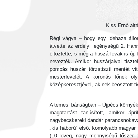
Kiss Ernő alt
Régi vágya – hogy egy idehaza állom
átvette az erdélyi legénységű 2. Han
öltöztette, s még a huszárlovak is 
nevezték. Amikor huszárjaival tiszte
pompás huszár törzstiszti mentét vi
mesterlevelét. A koronás főnek ol
középkeresztjével, akinek beosztott ti
A temesi bánságban – Újpécs környéké
magatartást tanúsított, amikor áp
nagybecskereki dandár parancsnokává –
„kis háború” első, komolyabb magyar s
(10 löveg, nagy mennyiségű lőszer é