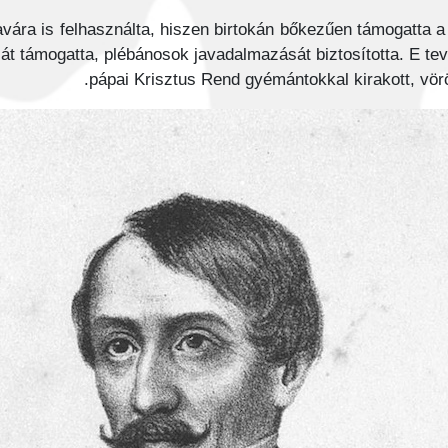
vára is felhasználta, hiszen birtokán bőkezűen támogatta a 
tását támogatta, plébánosok javadalmazását biztosította. E t
pápai Krisztus Rend gyémántokkal kirakott, vörö