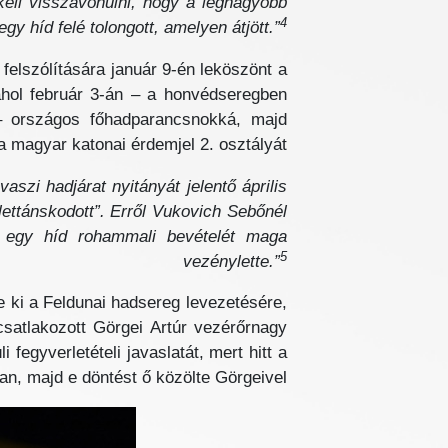
kell visszavonulni, hogy a legnagyobb
4
y híd felé tolongott, amelyen átjött.”
 felszólítására január 9-én leköszönt a
ahol február 3-án – a honvédseregben
l – országos főhadparancsnokká, majd
 magyar katonai érdemjel 2. osztályát.
aszi hadjárat nyitányát jelentő április
lettánskodott”. Erről Vukovich Sebőnél
 s egy híd rohammali bevételét maga
5
vezénylette.”
e ki a Feldunai hadsereg levezetésére,
satlakozott Görgei Artúr vezérőrnagy
 fegyverletételi javaslatát, mert hitt a
n, majd e döntést ő közölte Görgeivel.