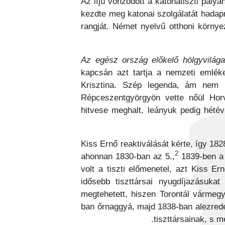
Az ifjú vonzódott a katonatiszti pály
kezdte meg katonai szolgálatát hadap
rangját. Német nyelvű otthoni körny
kapcsán azt tartja a nemzeti emlék
Krisztina. Szép legenda, ám nem b
Répceszentgyörgyön vette nőül Horvá
hitvese meghalt, leányuk pedig hété
Kiss Ernő reaktiválását kérte, így 18
2
ahonnan 1830-ban az 5.,
1839-ben a
volt a tiszti előmenetel, azt Kiss Er
idősebb tiszttársai nyugdíjazásuk
megtehetett, hiszen Torontál vármeg
ban őrnaggyá, majd 1838-ban alezrede
tiszttársainak, s 