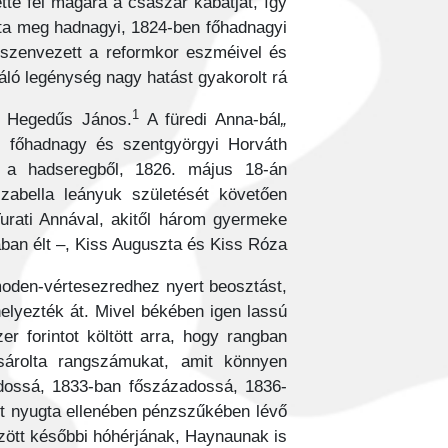
tte fel magára a császár kabátját, így
pta meg hadnagyi, 1824-ben főhadnagyi
nszenvezett a reformkor eszméivel és
áló legénység nagy hatást gyakorolt rá.
1
a Hegedűs János.
A füredi Anna-bál
„Az egész ország előkelő hölgyvilága előtt mint az első szalonhős volt ismeretes.”
s főhadnagy és szentgyörgyi Horváth
t a hadseregből, 1826. május 18-án
Izabella leányuk születését követően
urati Annával, akitől három gyermeke
iában élt –, Kiss Auguszta és Kiss Róza.
lmoden-vértesezredhez nyert beosztást,
lyezték át. Mivel békében igen lassú
er forintot költött arra, hogy rangban
sárolta rangszámukat, amit könnyen
adossá, 1833-ban főszázadossá, 1836-
tt nyugta ellenében pénzszűkében lévő
zött későbbi hóhérjának, Haynaunak is.