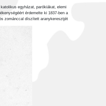
katolikus egyházat, parókiákat, elemi
evékenységéért érdemelte ki 1837-ben a
s zománccal díszített aranykeresztjét.