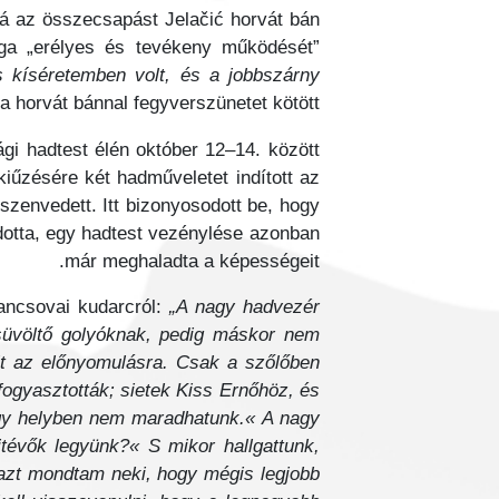
á az összecsapást Jelačić horvát bán
óga „erélyes és tevékeny működését”
s kíséretemben volt, és a jobbszárny
a horvát bánnal fegyverszünetet kötött.
i hadtest élén október 12–14. között
iűzésére két hadműveletet indított az
zenvedett. Itt bizonyosodott be, hogy
otta, egy hadtest vezénylése azonban
már meghaladta a képességeit.
pancsovai kudarcról:
„A nagy hadvezér
a süvöltő golyóknak, pedig máskor nem
lt az előnyomulásra. Csak a szőlőben
fogyasztották; sietek Kiss Ernőhöz, és
egy helyben nem maradhatunk.« A nagy
itévők legyünk?« S mikor hallgattunk,
e azt mondtam neki, hogy mégis legjobb