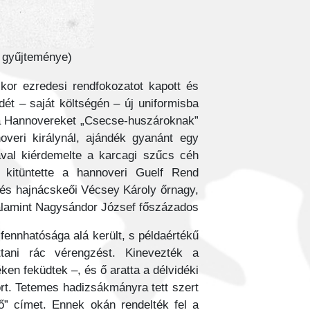
n gyűjteménye)
kor ezredesi rendfokozatot kapott és
ét – saját költségén – új uniformisba
 a Hannovereket „Csecse-huszároknak”
noveri királynál, ajándék gyanánt egy
ával kiérdemelte a karcagi szűcs céh
 kitüntette a hannoveri Guelf Rend
ei és hajnácskeői Vécsey Károly őrnagy,
lamint Nagysándor József főszázados.
ennhatósága alá került, s példaértékű
ttani rác vérengzést. Kinevezték a
en feküdtek –, és ő aratta a délvidéki
ort. Tetemes hadizsákmányra tett szert
ő” címet. Ennek okán rendelték fel a