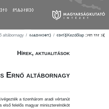
𐲤𐲛𐲓
𐲓𐲉𐲯𐲇𐲟𐲖𐲀𐲠
ő altábornagy
‮𐲋𐳮𐳌𐳛𐳢𐳇𐳪𐳖𐳜𐳓
‮𐲏𐳑𐳢𐳉𐳓
Kezdőlap
𐲞𐳙 𐳐𐳦𐳦 𐳮𐳀𐳙:
Hírek, aktualitások
ss Ernő altábornagy
kivégezték a tizenhárom aradi vértanút
s első felelős magyar miniszterelnököt.