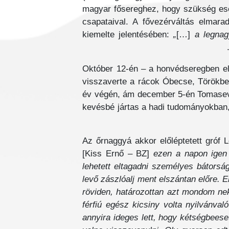
magyar fősereghez, hogy szükség ese
csapataival. A fővezérváltás elmar
kiemelte jelentésében:
„
[…]
a legnag
Október 12-én – a honvédseregben el
visszaverte a rácok Óbecse, Törökbec
év végén, ám december 5-én Tomasevác
kevésbé jártas a hadi tudományokban
Az őrnaggyá akkor előléptetett gróf 
[Kiss Ernő – BZ]
ezen a napon igen 
lehetett eltagadni személyes bátors
levő zászlóalj ment elszántan előre. 
röviden, határozottan azt mondom ne
férfiú egész kicsiny volta nyilvánva
annyira ideges lett, hogy kétségbeese