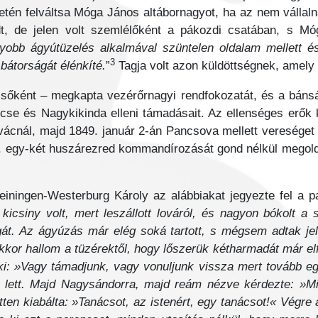
tén felváltsa Móga János altábornagyot, ha az nem vállaln
adt, de jelen volt szemlélőként a pákozdi csatában, s M
yobb ágyútüzelés alkalmával szüntelen oldalam mellett é
3
bátorságát élénkíté.
”
Tagja volt azon küldöttségnek, amely 
sőként – megkapta vezérőrnagyi rendfokozatát, és a bánság
se és Nagykikinda elleni támadásait. Az ellenséges erők k
nál, majd 1849. január 2-án Pancsova mellett vereséget s
, egy-két huszárezred kommandírozását gond nélkül megold
Leiningen-Westerburg Károly az alábbiakat jegyezte fel a 
kicsiny volt, mert leszállott lováról, és nagyon bókolt 
ágát. Az ágyúzás már elég soká tartott, s mégsem adtak je
Ekkor hallom a tüzérektől, hogy lőszerük kétharmadát már el
ki: »Vagy támadjunk, vagy vonuljunk vissza mert tovább 
ló lett. Majd Nagysándorra, majd reám nézve kérdezte: »M
tten kiabálta: »Tanácsot, az istenért, egy tanácsot!« Végr