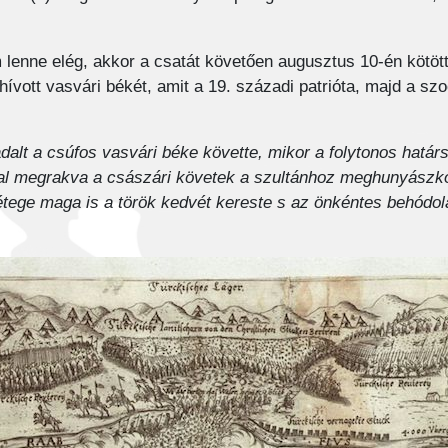
m lenne elég, akkor a csatát követően augusztus 10-én kötöt
ívott vasvári békét, amit a 19. századi patrióta, majd a szo
adalt a csúfos vasvári béke követte, mikor a folytonos hatá
 megrakva a császári követek a szultánhoz meghunyászkodv
tege maga is a török kedvét kereste s az önkéntes behódolá