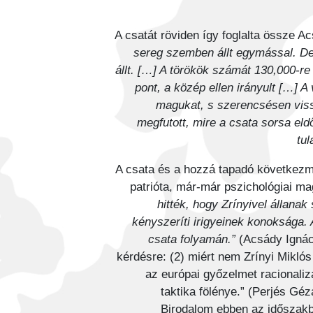
A csatát röviden így foglalta össze A
sereg szemben állt egymással. De
állt. […] A törökök számát 130,000-r
pont, a közép ellen irányult […] A
magukat, s szerencsésen viss
megfutott, mire a csata sorsa eld
tul
A csata és a hozzá tapadó következmé
patrióta, már-már pszichológiai ma
hitték, hogy Zrínyivel állana
kényszeríti irigyeinek konoksága. 
csata folyamán.”
(Acsády Ignác
kérdésre: (2) miért nem Zrínyi Mikló
az európai győzelmet racionalizá
taktika fölénye.” (Perjés Gé
Birodalom ebben az időszakba