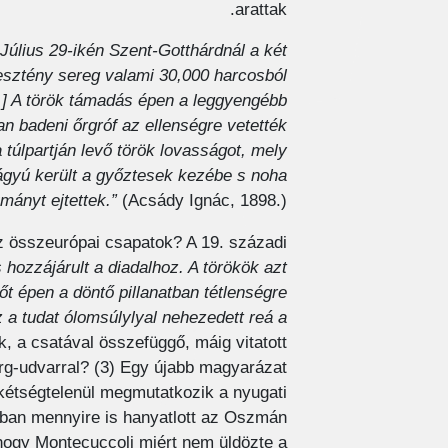
arattak.
„Július 29-ikén Szent-Gotthárdnál a két
sztény sereg valami 30,000 harcosból
[…] A török támadás épen a leggyengébb
an badeni őrgróf az ellenségre vetették
úlpartján levő török lovasságot, mely
5 ágyú került a győztesek kezébe s noha
mányt ejtettek.”
(Acsády Ignác, 1898.)
z összeurópai csapatok? A 19. századi
 hozzájárult a diadalhoz. A törökök azt
őt épen a döntő pillanatban tétlenségre
z a tudat ólomsúlylyal nehezedett reá a
 a csatával összefüggő, máig vitatott
urg-udvarral? (3) Egy újabb magyarázat
t kétségtelenül megmutatkozik a nyugati
jában mennyire is hanyatlott az Oszmán
 hogy Montecuccoli miért nem üldözte a