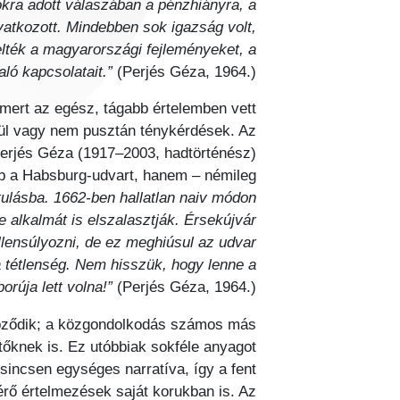
okra adott válaszában a pénzhiányra, a
vatkozott. Mindebben sok igazság volt,
lték a magyarországi fejleményeket, a
ló kapcsolatait.”
(Perjés Géza, 1964.)
 mert az egész, tágabb értelemben vett
enül vagy nem pusztán ténykérdések. Az
 Perjés Géza (1917–2003, hadtörténész)
bb a Habsburg-udvart, hanem – némileg
tulásba. 1662-ben hallatlan naiv módon
 alkalmát is elszalasztják. Érsekújvár
lensúlyozni, de ez meghiúsul az udvar
a tétlenség. Nem hisszük, hogy lenne a
rúja lett volna!”
(Perjés Géza, 1964.)
 képződik; a közgondolkodás számos más
tőknek is. Ez utóbbiak sokféle anyagot
 sincsen egységes narratíva, így a fent
érő értelmezések saját korukban is. Az