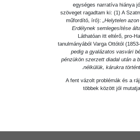
egységes narratíva hiánya jó
szöveget ragadtam ki: (1) A Szatm
műfordító, író):
„Helytelen azon 
Erdélynek semlegesítése által
Láthatóan itt eltérő, pro-
tanulmányából Varga Ottótól (1853
pedig a gyalázatos vasvári b
pénzükön szerzett diadal után a b
nélkülük, kárukra történt
A fent vázolt problémák és a ráj
többek között jól mutat