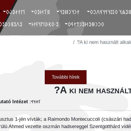
‮𐲮𐲐𐲇𐲉𐲜𐲓
‮𐲏𐲑𐲢𐲉𐲓
‮ 𐲐𐲙𐲦𐲋𐲯𐲉𐲦
‮ 𐲓𐲐𐲉𐲘𐲉𐲖𐲦 𐲓𐲪𐲦𐲀𐲦
‮𐲉𐲤𐲉𐲘𐲋𐲚𐲉𐲓
‮𐲉-𐲓𐲞𐲚𐲮𐲦𐲁𐲢
‮𐲓𐲛𐲙𐲌𐲉𐲢𐲉𐲙𐲄𐲐𐲁𐲓
A ki nem használt alkal
További hírek
A ki nem használ
tató Intézet
𐳑𐳢𐳦𐳀:
gusztus 1-jén vívták; a Raimondo Montecuccoli (császári ha
ülü Ahmed vezette oszmán hadsereggel Szentgotthárd vidé