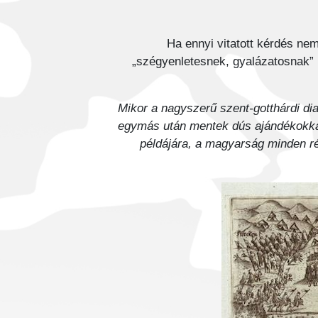
Ha ennyi vitatott kérdés ne
„szégyenletesnek, gyalázatosnak” h
„Mikor a nagyszerű szent-gotthárdi di
egymás után mentek dús ajándékokkal
példájára, a magyarság minden ré