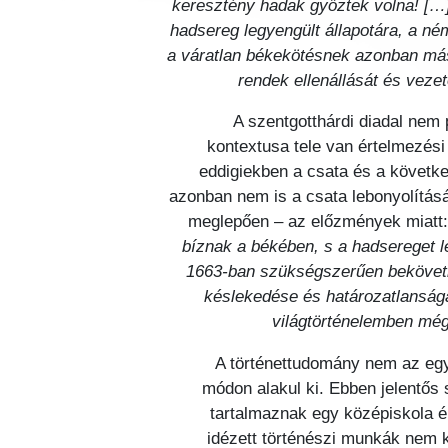
keresztény hadak győztek volna! […] 
hadsereg legyengült állapotára, a né
a váratlan békekötésnek azonban más
rendek ellenállását és veze
A szentgotthárdi diadal nem 
kontextusa tele van értelmezési
eddigiekben a csata és a követke
azonban nem is a csata lebonyolítás
meglepően – az előzmények miatt
bíznak a békében, s a hadsereget l
1663-ban szükségszerűen bekövetke
késlekedése és határozatlansága
világtörténelemben még 
A történettudomány nem az egye
módon alakul ki. Ebben jelentős 
tartalmaznak egy középiskola él
idézett történészi munkák nem k