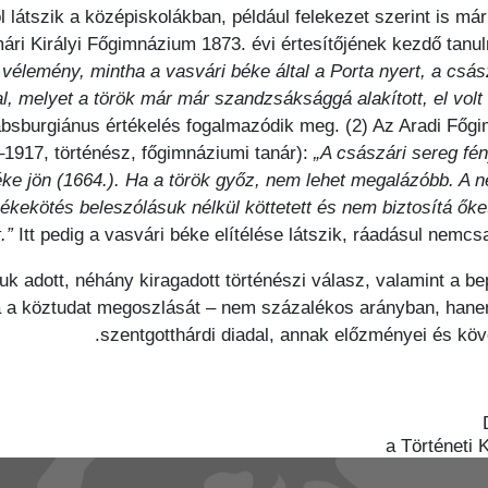
l látszik a középiskolákban, például felekezet szerint is m
ári Királyi Főgimnázium 1873. évi értesítőjének kezdő tanu
vélemény, mintha a vasvári béke által a Porta nyert, a csás
, melyet a török már már szandzsáksággá alakított, el volt 
Habsburgiánus értékelés fogalmazódik meg. (2) Az Aradi Főg
–1917, történész, főgimnáziumi tanár):
„A császári sereg fé
éke jön (1664.). Ha a török győz, nem lehet megalázóbb. A n
ékekötés beleszólásuk nélkül köttetett és nem biztosítá őke
.”
Itt pedig a vasvári béke elítélése látszik, ráadásul nemc
uk adott, néhány kiragadott történészi válasz, valamint a bep
ja a köztudat megoszlását – nem százalékos arányban, hanem
szentgotthárdi diadal, annak előzményei és köv
a Történeti