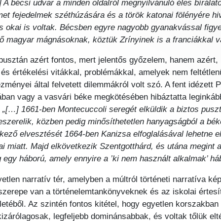
A bécsi udvar a minden oldalról megnyilvánuló éles bírálat
met fejedelmek széthúzására és a török katonai fölényére hi
 okai is voltak. Bécsben egyre nagyobb gyanakvással figye
tő magyar mágnásoknak, köztük Zrínyinek is a franciákkal va
pusztán azért fontos, mert jelentős győzelem, hanem azért,
 és értékelési vitákkal, problémákkal, amelyek nem feltétl
zményei által felvetett dilemmákról volt szó. A fent idézett
ában vagy a vasvári béke megkötésében hibáztatta leginká
:
„[…] 1661-ben Montecuccoli seregét elküldik a biztos pusz
eszerelik, közben pedig minősíthetetlen hanyagságból a béke
ző elvesztését 1664-ben Kanizsa elfoglalásával lehetne el
i miatt. Majd elkövetkezik Szentgotthárd, és utána megint 
egy háború, amely ennyire a ’ki nem használt alkalmak’ hábo
tlen narratív tér, amelyben a múltról történeti narratíva
szerepe van a történelemtankönyveknek és az iskolai értesí
etéből. Az szintén fontos kitétel, hogy egyetlen korszakban
izárólagosak, legfeljebb dominánsabbak, és voltak tőlük elt