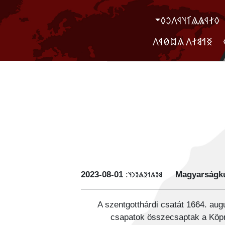
‮𐲓𐲐𐲁𐲖𐲖𐲑𐲦𐲁𐲤𐲛𐲓
‮ ‮𐲏𐲀𐲘𐲐𐲤 𐲍𐲪𐲗𐲁𐲤
‭2023-08-01
𐳘𐳉𐳍𐳒𐳉𐳖𐳉𐳙𐳦:
Magyarságku
A szentgotthárdi csatát 1664. au
csapatok összecsaptak a Köpr