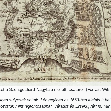
et a Szentgotthárd-Nagyfalu melletti csatáról (Forrás: Wiki
s, igen súlyosak voltak. Lényegében az 1663-ban kialakult hel
közöttük mint legfontosabbat, Váradot és Érsekújvárt is. Min