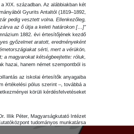
ár a XIX. században. Az alábbiakban két
lmányából Gyurits Antaltól (1819–1892,
zár pedig vesztett volna. Ellenkezőleg,
zárva az ő útja a keleti határokon […]”
imnázium 1882. évi értesítőjének kezdő
nyes győzelmet aratott, eredményeként
émetországiakat sérti, mert a vérükön,
t; a magyarokat kétségbeejtette: róluk,
sak hazai, hanem német szempontból is.
illantás az iskolai értesítők anyagaiba
 értékelési pólus szerint –, továbbá a
etkezményei körüli kérdésfelvetéseket.
Dr. Illik Péter, Magyarságkutató Intézet
 Kutatóközpont tudományos munkatársa