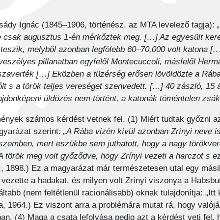
csády Ignác (1845–1906, történész, az MTA levelező tagja):
 csak augusztus 1-én mérkőztek meg. […] Az egyesült kere
e teszik, melyből azonban legfölebb 60–70,000 volt katona 
 veszélyes pillanatban egyfelől Montecuccoli, másfelől Herm
zaverték […] Eközben a tüzérség erősen lövöldözte a Rába t
őlt s a török teljes vereséget szenvedett. […] 40 zászló, 1
ajdonképeni üldözés nem történt, a katonák töméntelen zsák
nyek számos kérdést vetnek fel. (1) Miért tudtak győzni a
gyarázat szerint
: „A Rába vizén kívül azonban Zrínyi neve is
k szemben, mert eszükbe sem juthatott, hogy a nagy törökver
A török meg volt győződve, hogy Zrínyi vezeti a harczot s e
, 1898.) Ez a magyarázat már természetesen utal egy másik,
s vezette a hadakat, és milyen volt Zrínyi viszonya a Habsb
ltabb (nem feltétlenül racionálisabb) oknak tulajdonítja: „It
za, 1964.) Ez viszont arra a problémára mutat rá, hogy való
n. (4) Maga a csata lefolyása pedig azt a kérdést veti fel,