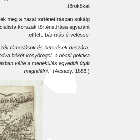
törököket.
ték meg a hazai történetírásban sokáig
cialista korszak történetírása egyaránt
elítélt, bár más érveléssel.
rszéli támadások és betörések daczára
a békét könyörögni, a bécsi politika
sban vélte a menekülés egyedüli útját
megtalálni.”
(Acsády, 1886.)