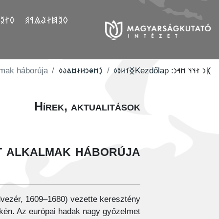
𐲤𐲛𐲓
𐲓𐲉𐲯𐲇𐲟𐲖𐲀𐲠
mak háborúja?
‮𐲋𐳮𐳌𐳛𐳢𐳇𐳪𐳖𐳜𐳓
‮𐲏𐳑𐳢𐳉𐳓
Kezdőlap
𐲞𐳙 𐳐𐳦𐳦 𐳮𐳀𐳙:
Hírek, aktualitások
t alkalmak háborúja?
dvezér, 1609–1680) vezette keresztény
kén. Az európai hadak nagy győzelmet