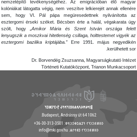
nemzetépítő tevékenységéhez. Az emigrációban élő magya
kolóniákat látogatta végig, nem veszítve lelkierejét annak ellenér
sem, hogy VI. Pál pápa megüresedettnek nyilvánította a
esztergomi érseki széket. Bécsben érte a halál, végakarata úg
szólt, hogy
„Amikor Mária és Szent István országa felet
lenyugszik a moszkvai hitetlenség csillaga, holttestemet vigyék a
esztergomi bazilika kriptájába.”
Erre 1991. május negyediké
kerülhetett sor
Dr. Borvendég Zsuzsanna, Magyarságkutató Intéze
Történeti Kutatóközpont, Trianon Munkacsopor
𐲘𐳀𐳎𐳀𐳢𐳤𐳁𐳍𐳓𐳪𐳦𐳀𐳦𐳜 𐲐𐳙𐳦𐳋𐳯𐳉𐳦
1062 Budapest, Andrássy út 64.
𐳓𐳞𐳯𐳠𐳛𐳙𐳦𐳐 𐳦𐳉𐳖𐳉𐳌𐳛𐳙𐳥𐳁𐳘: ‭+36-30-313-3501
𐳓𐳞𐳯𐳠𐳛𐳙𐳦𐳐 𐳉𐳘𐳀𐳐𐳖: info@mki.gov.hu