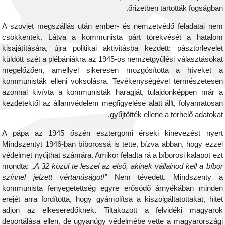
őrizetben tartották fogságban
A szovjet megszállás után ember- és nemzetvédő feladatai ne
csökkentek. Látva a kommunista párt törekvését a hatalo
kisajátítására, újra politikai aktivitásba kezdett: pásztorlevele
küldött szét a plébániákra az 1945-ös nemzetgyűlési választásoka
megelőzően, amellyel sikeresen mozgósította a híveket 
kommunisták elleni voksolásra. Tevékenységével természetese
azonnal kivívta a kommunisták haragját, tulajdonképpen már 
kezdetektől az államvédelem megfigyelése alatt állt, folyamatosa
gyűjtötték ellene a terhelő adatokat
A pápa az 1945 őszén esztergomi érseki kinevezést nyer
Mindszentyt 1946-ban bíborossá is tette, bízva abban, hogy ezze
védelmet nyújthat számára. Amikor feladta rá a bíborosi kalapot ez
mondta:
„A 32 közül te leszel az első, akinek vállalnod kell a bíbo
színnel jelzett vértanúságot!”
Nem tévedett. Mindszenty 
kommunista fenyegetettség egyre erősödő árnyékában minde
erejét arra fordította, hogy gyámolítsa a kiszolgáltatottakat, hite
adjon az elkeseredőknek. Tiltakozott a felvidéki magyaro
deportálása ellen, de ugyanúgy védelmébe vette a magyarország