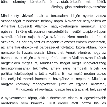
bűncselekmény, kémkedés és valutaüzérkedés miatt ítélté
életfogytiglani szabadságvesztésre
Mindszenty József csak a forradalom idején nyerte vissz
szabadságát mindössze néhány napra. November negyedikén a
Amerikai Egyesült Államok nagykövetségére menekült, aho
egészen 1971-ig élt, elzárva nemzetétől és híveitől, tulajdonképpe
száműzetésben saját hazája szívében. Nem mondott le érsek
székéről, és bár egyházi és magánlevelezését erősen korlátozták
az amerikai elnökökkel párbeszédet folytatott, bízva abban, hog
nemzete és hazája sorsán könnyíthet. Annak ellenére, hogy a
ötvenes évek elején a hercegprímási cím a Vatikán szándékána
megfelelően megszűnt, Mindszenty magát mégis Magyarorszá
hercegprímásának tekintette, amely rang nemcsak hitbéli, d
politikai felelősséget is tett a vállára. Ehhez méltó módon utols
leheletéig hű maradt Istenéhez, hazájához és népéhez. Miután 
magyar kormány megegyezésre jutott az egyházi állammal
Mindszenty elhagyhatta hosszú bezártságának helyszínét
A nyolcvanéves főpap, akit a történelem viharai a legcsekélyeb
mértékben sem kíméltek, újult erővel látott hozzá hit- é