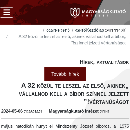
‮𐲋𐳮𐳌𐳛𐳢𐳇𐳪𐳖𐳜𐳓
‮𐲏𐳑𐳢𐳉𐳓
Kezdőlap
𐲞𐳙 𐳐𐳦𐳦 𐳮𐳀𐳙:
„A 32 közül te leszel az első, akinek vállalnod kell a bíbor
színnel jelzett vértanúságot!”
Hírek, aktualitáso
További hírek
„A 32 közül te leszel az első, akinek
vállalnod kell a bíbor színnel jelzet
vértanúságot!
‭2024-05-06
𐳘𐳉𐳍𐳒𐳉𐳖𐳉𐳙𐳦:
Magyarságkutató Intézet
𐳑𐳢𐳦𐳀:
1975. május hatodikán hunyt el Mindszenty József bíboros, a