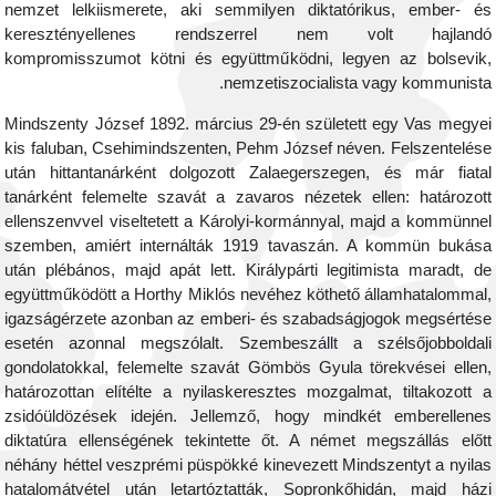
nemzet lelkiismerete, aki semmilyen diktatórikus, ember- é
keresztényellenes rendszerrel nem volt hajland
kompromisszumot kötni és együttműködni, legyen az bolsevik
nemzetiszocialista vagy kommunista
Mindszenty József 1892. március 29-én született egy Vas megye
kis faluban, Csehimindszenten, Pehm József néven. Felszentelés
után hittantanárként dolgozott Zalaegerszegen, és már fiata
tanárként felemelte szavát a zavaros nézetek ellen: határozot
ellenszenvvel viseltetett a Károlyi-kormánnyal, majd a kommünne
szemben, amiért internálták 1919 tavaszán. A kommün bukás
után plébános, majd apát lett. Királypárti legitimista maradt, d
együttműködött a Horthy Miklós nevéhez köthető államhatalommal
igazságérzete azonban az emberi- és szabadságjogok megsértés
esetén azonnal megszólalt. Szembeszállt a szélsőjobboldal
gondolatokkal, felemelte szavát Gömbös Gyula törekvései ellen
határozottan elítélte a nyilaskeresztes mozgalmat, tiltakozott 
zsidóüldözések idején. Jellemző, hogy mindkét emberellene
diktatúra ellenségének tekintette őt. A német megszállás előt
néhány héttel veszprémi püspökké kinevezett Mindszentyt a nyila
hatalomátvétel után letartóztatták, Sopronkőhidán, majd ház