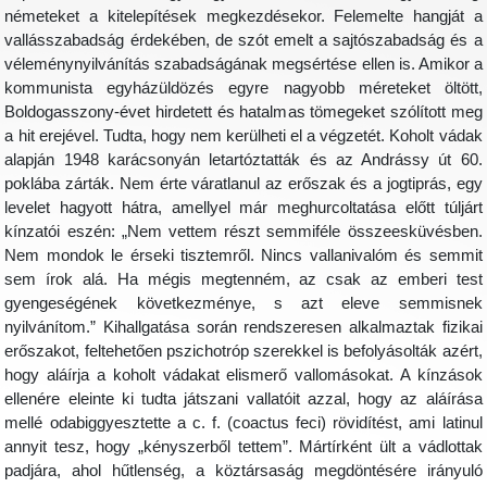
németeket a kitelepítések megkezdésekor. Felemelte hangját 
vallásszabadság érdekében, de szót emelt a sajtószabadság és 
véleménynyilvánítás szabadságának megsértése ellen is. Amikor 
kommunista egyházüldözés egyre nagyobb méreteket öltött
Boldogasszony-évet hirdetett és hatalmas tömegeket szólított me
a hit erejével. Tudta, hogy nem kerülheti el a végzetét. Koholt váda
alapján 1948 karácsonyán letartóztatták és az Andrássy út 60
poklába zárták. Nem érte váratlanul az erőszak és a jogtiprás, eg
levelet hagyott hátra, amellyel már meghurcoltatása előtt túljár
kínzatói eszén: „Nem vettem részt semmiféle összeesküvésben
Nem mondok le érseki tisztemről. Nincs vallanivalóm és semmi
sem írok alá. Ha mégis megtenném, az csak az emberi tes
gyengeségének következménye, s azt eleve semmisne
nyilvánítom.” Kihallgatása során rendszeresen alkalmaztak fizika
erőszakot, feltehetően pszichotróp szerekkel is befolyásolták azért
hogy aláírja a koholt vádakat elismerő vallomásokat. A kínzáso
ellenére eleinte ki tudta játszani vallatóit azzal, hogy az aláírás
mellé odabiggyesztette a c. f. (coactus feci) rövidítést, ami latinu
annyit tesz, hogy „kényszerből tettem”. Mártírként ült a vádlotta
padjára, ahol hűtlenség, a köztársaság megdöntésére irányul