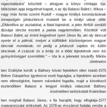
vigasztalására” készített – ahogyan a könyv címlapja írja
Időközben apja kegyelmet kapott, s az ifjú Balassi Bálint I. Miksa 
vagy más forrás szerint Rudolf – magyar királlyá koronázásána
ünnepségén juhásztáncot mutatott be a királyi udvar előtt
„Eltávolítva az asztalokat, a fiatal bajnokok, a jeles férfiúk serdül
ifjúsága táncba kezdett a palota nagytermében. Közöttük vol
Balassi Bálint, az imént kegyelmet nyert János fia, aki oly táncca
nyerte el a pálmát, melyet a külföldiek közönségesen magya
táncnak mondanak, mi pedig a juhászok sajátos és külö
táncának. A császár és a király és a többi fejedelmek nem ki
gyönyörűséggel szemlélték.”
– írta le a jelenetet Istvánffy Mikló
történetíró
1575-ben Erdélybe került: a Báthory István fejedelem ellen induló
Bekes Gáspárhoz igyekezve esett fogságba, a fejedelem azonba
nem ellenségként, hanem rokonként fogadta, majd a következ
esztendőben Balassi a lengyel királlyá választott Báthor
kíséretében tartózkodott Krakkóban
1577-ben meghalt Balassi János, s fia hazajött, hogy elfoglalja
magyarországi örökségét. Az 1578-as évszámot foglalja versbe 