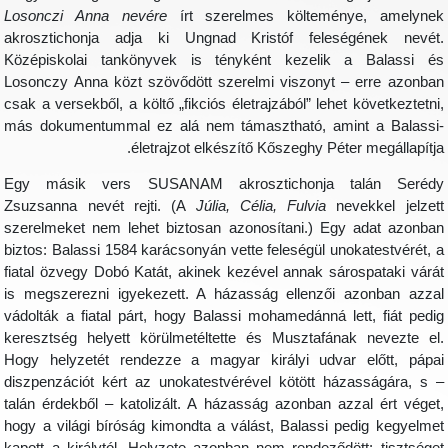
Losonczi Anna nevére
írt szerelmes költeménye, amelyne
akrosztichonja adja ki Ungnad Kristóf feleségének nevét
Középiskolai tankönyvek is tényként kezelik a Balassi é
Losonczy Anna közt szövődött szerelmi viszonyt – erre azonba
csak a versekből, a költő „fikciós életrajzából” lehet következtetni
más dokumentummal ez alá nem támasztható, amint a Balassi
életrajzot elkészítő Kőszeghy Péter megállapítja
Egy másik vers SUSANAM akrosztichonja talán Seréd
Zsuzsanna nevét rejti. (A
Júlia, Célia, Fulvia
nevekkel jelzet
szerelmeket nem lehet biztosan azonosítani.) Egy adat azonba
biztos: Balassi 1584 karácsonyán vette feleségül unokatestvérét, 
fiatal özvegy Dobó Katát, akinek kezével annak sárospataki várá
is megszerezni igyekezett. A házasság ellenzői azonban azza
vádolták a fiatal párt, hogy Balassi mohamedánná lett, fiát pedi
keresztség helyett körülmetéltette és Musztafának nevezte el
Hogy helyzetét rendezze a magyar királyi udvar előtt, pápa
diszpenzációt kért az unokatestvérével kötött házasságára, s 
talán érdekből – katolizált. A házasság azonban azzal ért véget
hogy a világi bíróság kimondta a válást, Balassi pedig kegyelme