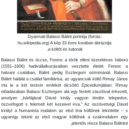
Gyarmati Balassi Bálint portréja (forrás:
hu.wikipedia.org) A kép 33 éves korában ábrázolja
a költőt és katonát.
Balassi Bálint és öccse, Ferenc a török elleni tizenötéves hábor
(1591–1606) hadivállalkozásaiban vesztette életét: Ferenc 
hatvani csatában, Bálint pedig Esztergom ostrománál. Balass
Bálint halálát a család familiárisa, az ugyancsak költő Rimay Jáno
írta le a két testvér emlékét dicsőítő
Epicedium
jában. Rima
előadásában Balassi Esztergom alá egy festett zászlóval érkezett
amelyen „hárfájával Dávid király vagyon térdén telepedve
öszvefogott s felemelt két kezeivel írva.” Az ószövetségi Dávi
királyt a humanista irodalom az első lírai költőnek tekintette – 
ugyanígy tekinti az első magyar költőnek a szakirodalom eg
jelentős része Balassi Bálintot