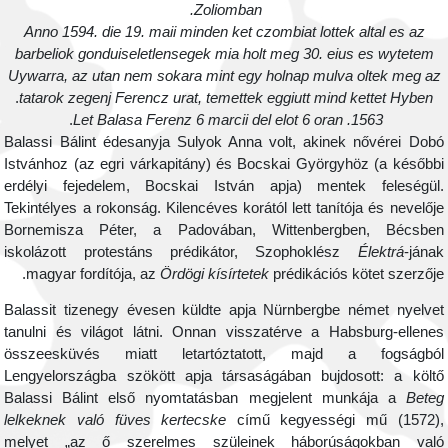
Zoliomban.
Anno 1594. die 19. maii minden ket czombiat lottek altal es az
barbeliok gonduiseletlensegek mia holt meg 30. eius es wytetem
Uywarra, az utan nem sokara mint egy holnap mulva oltek meg az
.
tatarok zegenj Ferencz urat, temettek eggiutt mind kettet Hyben
.
1563. Let Balasa Ferenz 6 marcii del elot 6 oran
Balassi Bálint édesanyja Sulyok Anna volt, akinek nővérei Dob
Istvánhoz (az egri várkapitány) és Bocskai Györgyhöz (a később
erdélyi fejedelem, Bocskai István apja) mentek feleségül
Tekintélyes a rokonság. Kilencéves korától lett tanítója és nevelőj
Bornemisza Péter, a Padovában, Wittenbergben, Bécsbe
iskolázott protestáns prédikátor, Szophoklész
Élektrá
-jána
magyar fordítója, az
Ördögi kísírtetek
prédikációs kötet szerzője
Balassit tizenegy évesen küldte apja Nürnbergbe német nyelve
tanulni és világot látni. Onnan visszatérve a Habsburg-ellene
összeesküvés miatt letartóztatott, majd a fogságbó
Lengyelországba szökött apja társaságában bujdosott: a költ
Balassi Bálint első nyomtatásban megjelent munkája a
Bete
lelkeknek való füves kertecske
című kegyességi mű (1572)
melyet „az ő szerelmes szüleinek háborúságokban val