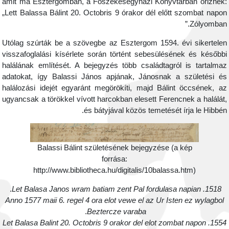
amit ma Esztergomban, a Főszékesegyházi Könyvtárban őriznek
„Lett Balassa Bálint 20. Octobris 9 órakor dél előtt szombat napo
Zólyomban.
Utólag szúrták be a szövegbe az Esztergom 1594. évi sikertele
visszafoglalási kísérlete során történt sebesülésének és később
halálának említését. A bejegyzés több családtagról is tartalma
adatokat, így Balassi János apjának, Jánosnak a születési é
halálozási idejét egyaránt megörökíti, majd Bálint öccsének, a
ugyancsak a törökkel vívott harcokban elesett Ferencnek a halálát
és bátyjával közös temetését írja le Hibbén
Balassi Bálint születésének bejegyzése (a kép
forrása:
http://www.bibliotheca.hu/digitalis/10balassa.htm)
.
1518. Let Balasa Janos wram batiam zent Pal fordulasa napian
Anno 1577 maii 6. regel 4 ora elot vewe el az Ur Isten ez wylagbol
.
Beztercze varaba
1554. Let Balasa Balint 20. Octobris 9 orakor del elot zombat napon