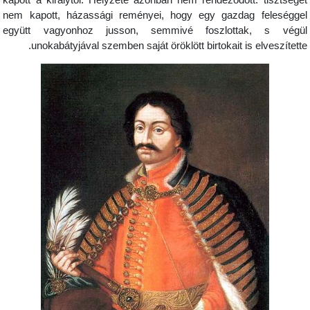
kapott a királytól. Helyzete azonban nem rendeződött: tisztsége
nem kapott, házassági reményei, hogy egy gazdag feleségge
együtt vagyonhoz jusson, semmivé foszlottak, s végü
unokabátyjával szemben saját öröklött birtokait is elveszítette