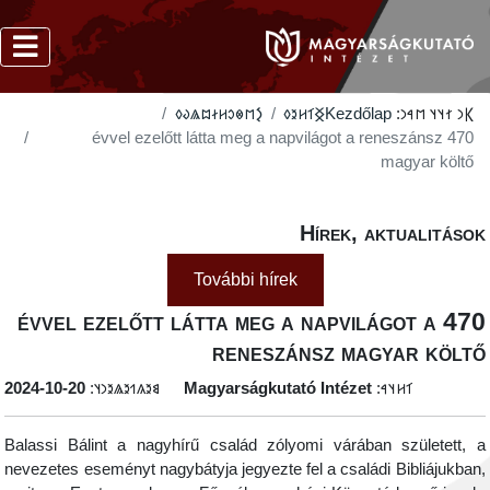
‮𐲋𐳮𐳌𐳛𐳢𐳇𐳪𐳖𐳜𐳓
‮𐲏𐳑𐳢𐳉𐳓
Kezdőlap
𐲞𐳙 𐳐𐳦𐳦 𐳮𐳀𐳙:
470 évvel ezelőtt látta meg a napvilágot a reneszánsz
magyar költő
Hírek, aktualitáso
További hírek
470 évvel ezelőtt látta meg a napvilágot a
reneszánsz magyar költ
‭2024-10-20
𐳘𐳉𐳍𐳒𐳉𐳖𐳉𐳙𐳦:
Magyarságkutató Intézet
𐳑𐳢𐳦𐳀:
Balassi Bálint a nagyhírű család zólyomi várában született, 
nevezetes eseményt nagybátyja jegyezte fel a családi Bibliájukban