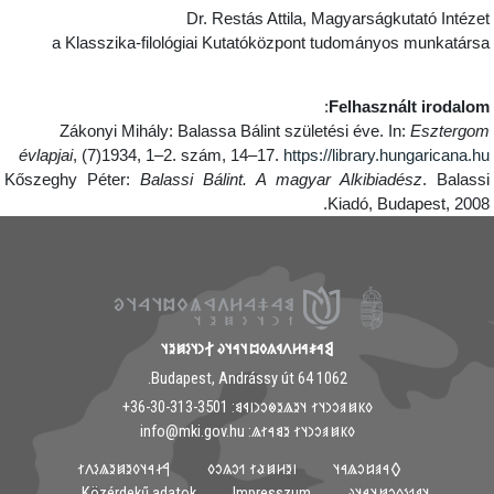
Dr. Restás Attila, Magyarságkutató Intéze
a Klasszika-filológiai Kutatóközpont tudományos munkatárs
:
Felhasznált irodalo
Zákonyi Mihály: Balassa Bálint születési éve. In:
Esztergo
évlapjai
, (7)1934, 1–2. szám, 14–17.
https://library.hungaricana.h
Kőszeghy Péter:
Balassi Bálint. A magyar Alkibiadész
. Balass
Kiadó, Budapest, 2008
𐲘𐳀𐳎𐳀𐳢𐳤𐳁𐳍𐳓𐳪𐳦𐳀𐳦𐳜 𐲐𐳙𐳦𐳋𐳯𐳉𐳦
1062 Budapest, Andrássy út 64.
𐳓𐳞𐳯𐳠𐳛𐳙𐳦𐳐 𐳦𐳉𐳖𐳉𐳌𐳛𐳙𐳥𐳁𐳘: ‭+36-30-313-3501
𐳓𐳞𐳯𐳠𐳛𐳙𐳦𐳐 𐳉𐳘𐳀𐳐𐳖: info@mki.gov.hu
𐲀𐳇𐳀𐳦𐳓𐳉𐳯𐳉𐳖𐳋𐳤𐳐
𐳺𐳉𐳢𐳯𐳟𐳐 𐳒𐳛𐳍𐳛𐳓
𐲓𐳀𐳠𐳆𐳛𐳖𐳀𐳦
Közérdekű adatok
Impresszum
𐳦𐳁𐳒𐳋𐳓𐳛𐳯𐳦𐳀𐳦𐳜