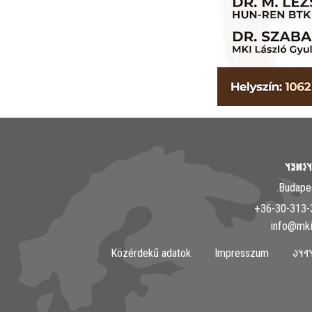
𐲘𐳀𐳎𐳀
Közérdekű adatok
Impresszum
𐲀𐳇𐳀