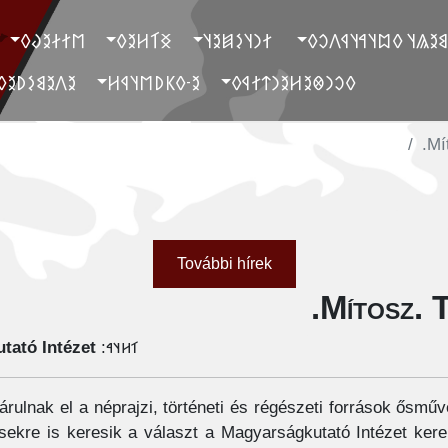
‮𐲮𐲐𐲇𐲉𐲜𐲓
‮𐲏𐲑𐲢𐲉𐲓
‮ 𐲐𐲙𐲦𐲋𐲯𐲉𐲦
‮ 𐲓𐲐𐲉𐲘𐲉𐲖𐲦 𐲓𐲪𐲦𐲀𐲦
‮𐲉𐲤𐲉𐲘𐲋𐲚𐲉𐲓
‮𐲉-𐲓𐲞𐲚𐲮𐲦𐲁𐲢
‮𐲓𐲛𐲙𐲌𐲉𐲢𐲉𐲙𐲄𐲐𐲁𐲓
Mí
További hírek
Mítosz. 
tató Intézet
𐳑𐳢𐳦𐳀:
rulnak el a néprajzi, történeti és régészeti források ősm
ekre is keresik a választ a Magyarságkutató Intézet kere