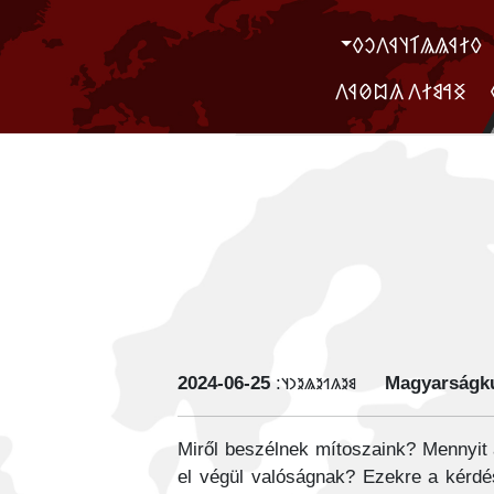
‮𐲓𐲐𐲁𐲖𐲖𐲑𐲦𐲁𐲤𐲛𐲓
‮ ‮𐲏𐲀𐲘𐲐𐲤 𐲍𐲪𐲗𐲁𐲤
‭2024-06-25
𐳘𐳉𐳍𐳒𐳉𐳖𐳉𐳙𐳦:
Magyarságku
Miről beszélnek mítoszaink? Mennyit á
el végül valóságnak? Ezekre a kérdés