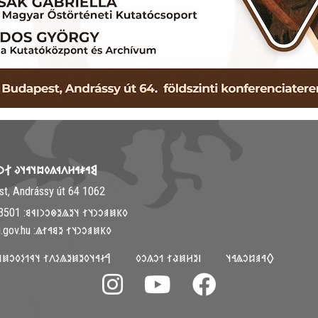
𐳤𐳁𐳍𐳓𐳪𐳦𐳀𐳦𐳜 𐲐𐳙𐳦𐳋𐳯𐳉𐳦
1062 Budapest, Andrássy út 64.
𐳓𐳞𐳯𐳠𐳛𐳙𐳦𐳐 𐳦𐳉𐳖𐳉𐳌𐳛𐳙𐳥𐳁𐳘: ‭+36-30-313-3501
𐳓𐳞𐳯𐳠𐳛𐳙𐳦𐳐 𐳉𐳘𐳀𐳐𐳖: info@mki.gov.hu
𐳓𐳉𐳯𐳉𐳖𐳋𐳤𐳐 𐳦𐳁𐳒𐳋𐳓𐳛𐳯𐳦𐳀𐳦𐳜
𐳺𐳉𐳢𐳯𐳟𐳐 𐳒𐳛𐳍𐳛𐳓
𐲓𐳀𐳠𐳆𐳛𐳖𐳀𐳦