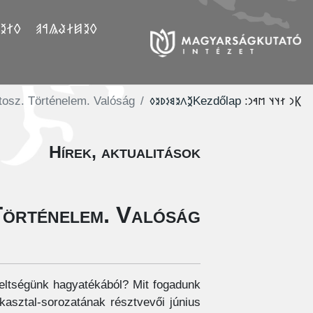
𐲤𐲛𐲓
𐲓𐲉𐲯𐲇𐲟𐲖𐲀𐲠
tosz. Történelem. Valóság.
‮𐲉𐳤𐳉𐳘𐳋𐳚𐳉𐳓
Kezdőlap
𐲞𐳙 𐳐𐳦𐳦 𐳮𐳀𐳙:
Hírek, aktualitások
Történelem. Valóság.
űveltségünk hagyatékából? Mit fogadunk
kasztal-sorozatának résztvevői június