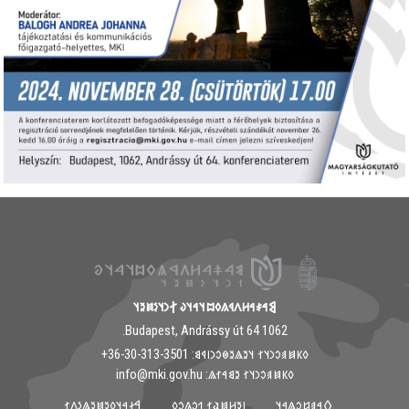
𐲘𐳀𐳎𐳀𐳢𐳤𐳁𐳍𐳓𐳪𐳦𐳀𐳦𐳜 𐲐𐳙𐳦𐳋𐳯𐳉𐳦
1062 Budapest, Andrássy út 64.
𐳓𐳞𐳯𐳠𐳛𐳙𐳦𐳐 𐳦𐳉𐳖𐳉𐳌𐳛𐳙𐳥𐳁𐳘: ‭+36-30-313-3501
𐳓𐳞𐳯𐳠𐳛𐳙𐳦𐳐 𐳉𐳘𐳀𐳐𐳖: info@mki.gov.hu
𐲀𐳇𐳀𐳦𐳓𐳉𐳯𐳉𐳖𐳋𐳤𐳐
𐳺𐳉𐳢𐳯𐳟𐳐 𐳒𐳛𐳍𐳛𐳓
𐲓𐳀𐳠𐳆𐳛𐳖𐳀𐳦