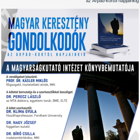
az Árpád-kortól napjainki