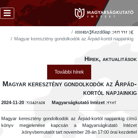
‮𐲉𐳤𐳉𐳘𐳋𐳚𐳉𐳓
Kezdőlap
𐲞𐳙 𐳐𐳦𐳦 𐳮𐳀𐳙:
Magyar keresztény gondolkodók az Árpád-kortól napjainkig
Hírek, aktualitáso
További hírek
Magyar keresztény gondolkodók az Árpád
kortól napjainki
‭2024-11-20
𐳘𐳉𐳍𐳒𐳉𐳖𐳉𐳙𐳦:
Magyarságkutató Intézet
𐳑𐳢𐳦𐳀:
Magyar keresztény gondolkodók az Árpád-kortól napjainkig cím
könyv megjelenése kapcsán a Magyarságkutató Intéze
könyvbemutatót tart november 28-án 17:00 órai kezdettel