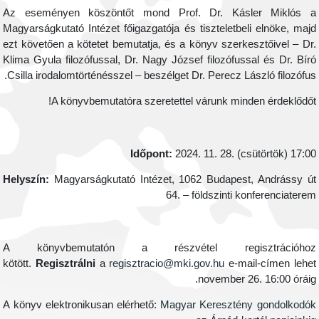
Az eseményen köszöntőt mond Prof. Dr. Kásler Miklós 
Magyarságkutató Intézet főigazgatója és tiszteletbeli elnöke, maj
ezt követően a kötetet bemutatja, és a könyv szerkesztőivel – Dr
Klima Gyula filozófussal, Dr. Nagy József filozófussal és Dr. Bír
Csilla irodalomtörténésszel – beszélget Dr. Perecz László filozófus
A könyvbemutatóra szeretettel várunk minden érdeklődőt
Időpont:
2024. 11. 28. (csütörtök) 17:0
Helyszín:
Magyarságkutató Intézet, 1062 Budapest, Andrássy ú
64. – földszinti konferenciatere
A könyvbemutatón a részvétel regisztrációho
kötött.
Regisztrálni
a
regisztracio@mki.gov.hu
e-mail-címen lehe
november 26. 16:00 óráig
A könyv elektronikusan elérhető:
Magyar Keresztény gondolkodó