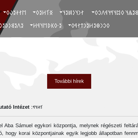
‮𐲮𐲐𐲇𐲉𐲜𐲓
‮𐲏𐲑𐲢𐲉𐲓
‮ 𐲐𐲙𐲦𐲋𐲯𐲉𐲦
‮ 𐲓𐲐𐲉𐲘𐲉𐲖𐲦 𐲓𐲪𐲦𐲀𐲦
‮𐲉𐲤𐲉𐲘𐲋𐲚𐲉𐲓
‮𐲉-𐲓𐲞𐲚𐲮𐲦𐲁𐲢
‮𐲓𐲛𐲙𐲌𐲉𐲢𐲉𐲙𐲄𐲐𐲁𐲓
További hírek
tató Intézet
𐳑𐳢𐳦𐳀:
l Aba Sámuel egykori központja, melynek régészeti feltár
ató, hogy korai központjainak egyik legjobb állapotban fe