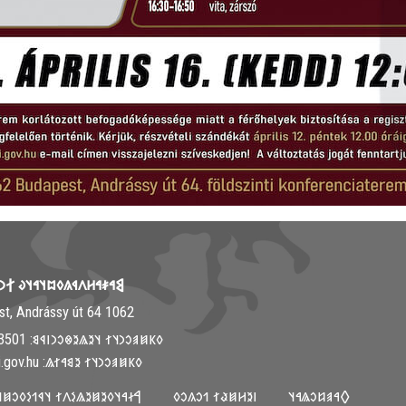
𐳤𐳁𐳍𐳓𐳪𐳦𐳀𐳦𐳜 𐲐𐳙𐳦𐳋𐳯𐳉𐳦
1062 Budapest, Andrássy út 64.
𐳓𐳞𐳯𐳠𐳛𐳙𐳦𐳐 𐳦𐳉𐳖𐳉𐳌𐳛𐳙𐳥𐳁𐳘: ‭+36-30-313-3501
𐳓𐳞𐳯𐳠𐳛𐳙𐳦𐳐 𐳉𐳘𐳀𐳐𐳖: info@mki.gov.hu
𐳓𐳉𐳯𐳉𐳖𐳋𐳤𐳐 𐳦𐳁𐳒𐳋𐳓𐳛𐳯𐳦𐳀𐳦𐳜
𐳺𐳉𐳢𐳯𐳟𐳐 𐳒𐳛𐳍𐳛𐳓
𐲓𐳀𐳠𐳆𐳛𐳖𐳀𐳦