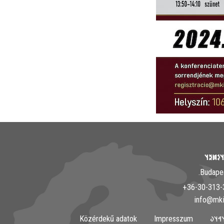
𐲘𐳀𐳎𐳀
Közérdekű adatok
Impresszum
𐲀𐳇𐳀