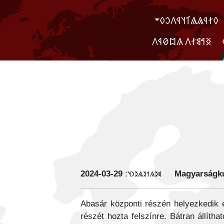
‮𐲓𐲐𐲁𐲖𐲖𐲑𐲦𐲁𐲤𐲛𐲓
‮ ‮𐲏𐲀𐲘𐲐𐲤 𐲍𐲪𐲗𐲁𐲤
‭2024-03-29
𐳘𐳉𐳍𐳒𐳉𐳖𐳉𐳙𐳦:
Magyarságku
Abasár központi részén helyezkedik e
részét hozta felszínre. Bátran állíth