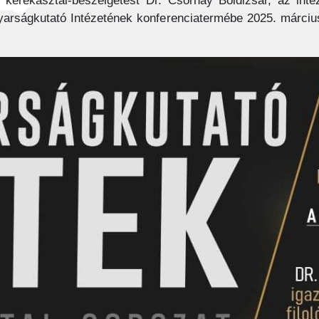
s kerekasztal-beszélgetést Dr. Csornay Boldizsár, az inté
gyarságkutató Intézetének konferenciatermébe 2025. márciu