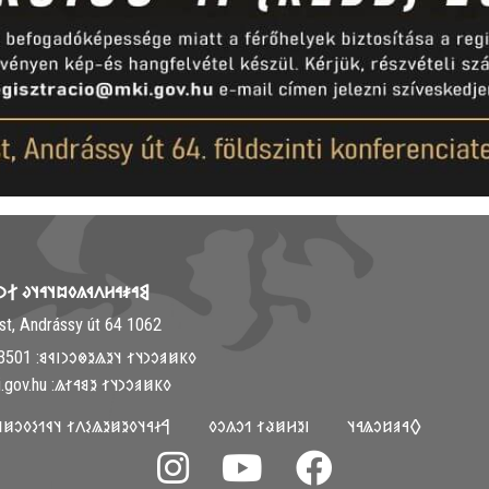
𐳤𐳁𐳍𐳓𐳪𐳦𐳀𐳦𐳜 𐲐𐳙𐳦𐳋𐳯𐳉𐳦
1062 Budapest, Andrássy út 64.
𐳓𐳞𐳯𐳠𐳛𐳙𐳦𐳐 𐳦𐳉𐳖𐳉𐳌𐳛𐳙𐳥𐳁𐳘: ‭+36-30-313-3501
𐳓𐳞𐳯𐳠𐳛𐳙𐳦𐳐 𐳉𐳘𐳀𐳐𐳖: info@mki.gov.hu
𐳓𐳉𐳯𐳉𐳖𐳋𐳤𐳐 𐳦𐳁𐳒𐳋𐳓𐳛𐳯𐳦𐳀𐳦𐳜
𐳺𐳉𐳢𐳯𐳟𐳐 𐳒𐳛𐳍𐳛𐳓
𐲓𐳀𐳠𐳆𐳛𐳖𐳀𐳦