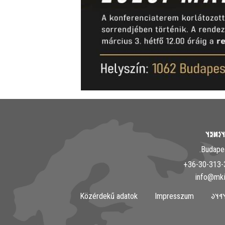
𐲘𐳀𐳎𐳀
Közérdekű adatok
Impresszum
𐲀𐳇𐳀