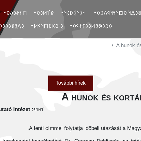
‮𐲮𐲐𐲇𐲉𐲜𐲓
‮𐲏𐲑𐲢𐲉𐲓
‮ 𐲐𐲙𐲦𐲋𐲯𐲉𐲦
‮ 𐲓𐲐𐲉𐲘𐲉𐲖𐲦 𐲓𐲪𐲦𐲀𐲦
‮𐲉𐲤𐲉𐲘𐲋𐲚𐲉𐲓
‮𐲉-𐲓𐲞𐲚𐲮𐲦𐲁𐲢
‮𐲓𐲛𐲙𐲌𐲉𐲢𐲉𐲙𐲄𐲐𐲁𐲓
A hunok és
További hírek
A hunok és kortá
tató Intézet
𐳑𐳢𐳦𐳀:
A fenti címmel folytatja időbeli utazását a Mag