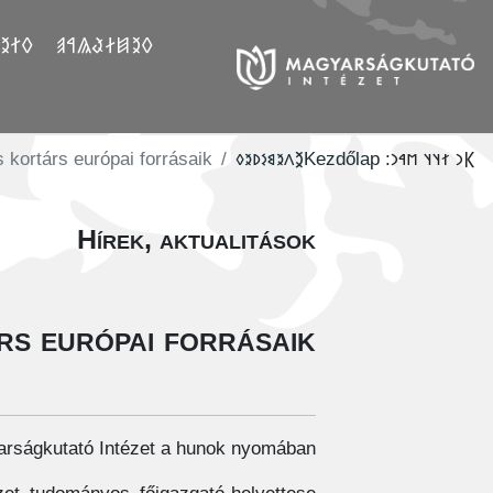
𐲤𐲛𐲓
𐲓𐲉𐲯𐲇𐲟𐲖𐲀𐲠
 kortárs európai forrásaik
‮𐲉𐳤𐳉𐳘𐳋𐳚𐳉𐳓
Kezdőlap
𐲞𐳙 𐳐𐳦𐳦 𐳮𐳀𐳙:
Hírek, aktualitások
rs európai forrásaik
yarságkutató Intézet a hunok nyomában.