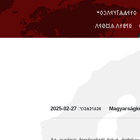
‮𐲓𐲐𐲁𐲖𐲖𐲑𐲦𐲁𐲤𐲛𐲓
‮ ‮𐲏𐲀𐲘𐲐𐲤 𐲍𐲪𐲗𐲁𐲤
‭2025-02-27
𐳘𐳉𐳍𐳒𐳉𐳖𐳉𐳙𐳦:
Magyarságku