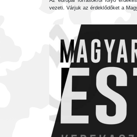
Az európai forrásokról folyó érdeke
vezeti. Várjuk az érdeklődőket a Ma