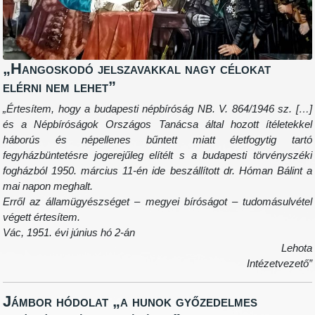
„Hangoskodó jelszavakkal nagy célokat
elérni nem lehet”
„Értesítem, hogy a budapesti népbíróság NB. V. 864/1946 sz. […]
és a Népbíróságok Országos Tanácsa által hozott ítéletekkel
háborús és népellenes bűntett miatt életfogytig tartó
fegyházbüntetésre jogerejűleg elítélt s a budapesti törvényszéki
fogházból 1950. március 11-én ide beszállított dr. Hóman Bálint a
mai napon meghalt.
Erről az államügyészséget – megyei bíróságot – tudomásulvétel
végett értesítem.
Vác, 1951. évi június hó 2-án
Lehota
Intézetvezető”
Jámbor hódolat „a hunok győzedelmes