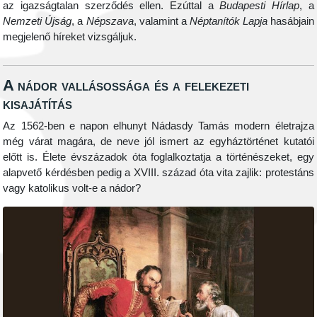
az igazságtalan szerződés ellen. Ezúttal a
Budapesti Hírlap
, a
Nemzeti Újság
, a
Népszava
, valamint a
Néptanítók Lapja
hasábjain
megjelenő híreket vizsgáljuk.
A nádor vallásossága és a felekezeti
kisajátítás
Az 1562-ben e napon elhunyt Nádasdy Tamás modern életrajza
még várat magára, de neve jól ismert az egyháztörténet kutatói
előtt is. Élete évszázadok óta foglalkoztatja a történészeket, egy
alapvető kérdésben pedig a XVIII. század óta vita zajlik: protestáns
vagy katolikus volt-e a nádor?