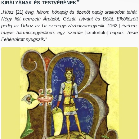
királyának és testvérének”
„Húsz
[21]
évig, három hónapig és tizenöt napig uralkodott tehát.
Négy fiút nemzett; Árpádot, Gézát, Istvánt és Bélát. Elköltözött
pedig az Úrhoz az Úr ezeregyszázhatvanegyedik
[1162.]
évében,
május harmincegyedikén, egy szerdai
[csütörtöki]
napon. Teste
Fehérvárott nyugszik.”