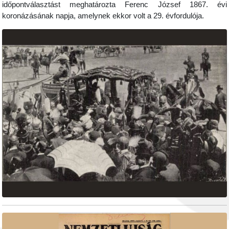
időpontválasztást meghatározta Ferenc József 1867. évi
koronázásának napja, amelynek ekkor volt a 29. évfordulója.