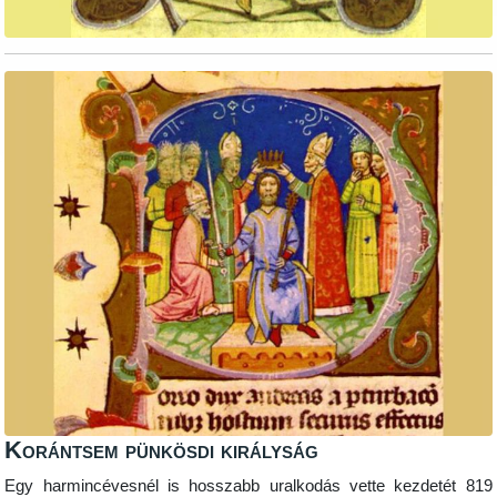
Korántsem pünkösdi királyság
Egy harmincévesnél is hosszabb uralkodás vette kezdetét 819