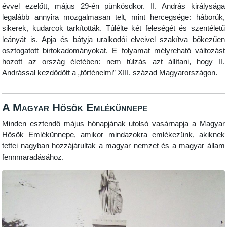
évvel ezelőtt, május 29-én pünkösdkor. II. András királysága
legalább annyira mozgalmasan telt, mint hercegsége: háborúk,
sikerek, kudarcok tarkították. Túlélte két feleségét és szentéletű
leányát is. Apja és bátyja uralkodói elveivel szakítva bőkezűen
osztogatott birtokadományokat. E folyamat mélyreható változást
hozott az ország életében: nem túlzás azt állítani, hogy II.
Andrással kezdődött a „történelmi” XIII. század Magyarországon.
A Magyar Hősök Emlékünnepe
Minden esztendő május hónapjának utolsó vasárnapja a Magyar
Hősök Emlékünnepe, amikor mindazokra emlékezünk, akiknek
tettei nagyban hozzájárultak a magyar nemzet és a magyar állam
fennmaradásához.