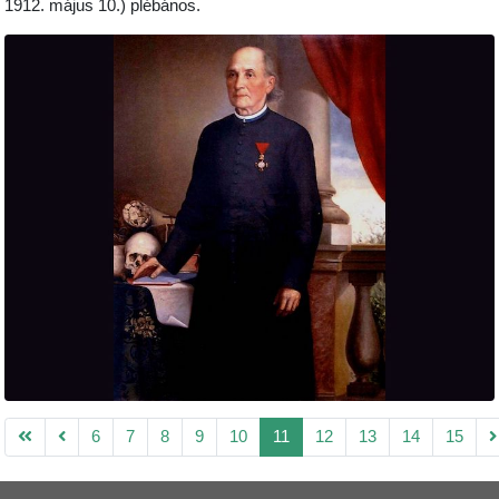
1912. május 10.) plébános.
6
7
8
9
10
11
12
13
14
15