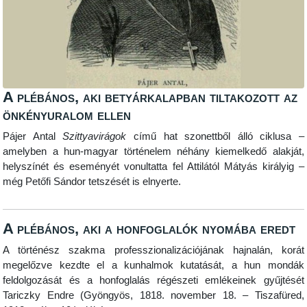
A plébános, aki betyárkalapban tiltakozott az
önkényuralom ellen
Pájer Antal
Szittyavirágok
című hat szonettből álló ciklusa –
amelyben a hun-magyar történelem néhány kiemelkedő alakját,
helyszínét és eseményét vonultatta fel Attilától Mátyás királyig –
még Petőfi Sándor tetszését is elnyerte.
A plébános, aki a honfoglalók nyomába eredt
A történész szakma professzionalizációjának hajnalán, korát
megelőzve kezdte el a kunhalmok kutatását, a hun mondák
feldolgozását és a honfoglalás régészeti emlékeinek gyűjtését
Tariczky Endre (Gyöngyös, 1818. november 18. – Tiszafüred,