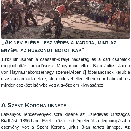
„Akinek elébb lesz véres a kardja, mint az
enyém, az huszonöt botot kap”
1849 júniusában a császári-királyi hadsereg és a cári csapatok
megindították támadásukat Magyarhon ellen. Báró Julius Jacob
von Haynau táborszernagy személyében új főparancsnok került a
császári ármádia élére, aki elődeivel ellentétben nem habozott és
minden eszközt igénybe vett a győzelem kivívásához.
A Szent Korona ünnepe
Látványos rendezvények sora kísérte az Ezredéves Országos
Kiállítást 1896-ban. Ezek közül kétségtelenül a legpompásabb
esemény volt a Szent Korona június 8-án tartott ünnepe. Az