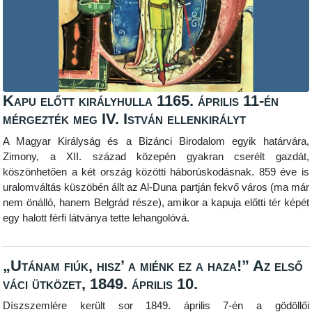
Kapu előtt királyhulla 1165. április 11-én
mérgezték meg IV. István ellenkirályt
A Magyar Királyság és a Bizánci Birodalom egyik határvára,
Zimony, a XII. század közepén gyakran cserélt gazdát,
köszönhetően a két ország közötti háborúskodásnak. 859 éve is
uralomváltás küszöbén állt az Al-Duna partján fekvő város (ma már
nem önálló, hanem Belgrád része), amikor a kapuja előtti tér képét
egy halott férfi látványa tette lehangolóvá.
„Utánam fiúk, hisz’ a miénk ez a haza!” Az első
váci ütközet, 1849. április 10.
Díszszemlére került sor 1849. április 7-én a gödöllői