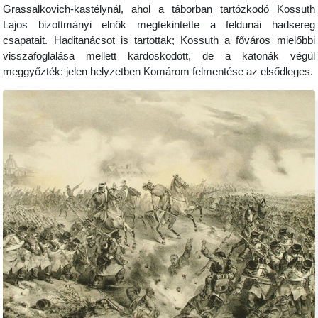
Grassalkovich-kastélynál, ahol a táborban tartózkodó Kossuth
Lajos bizottmányi elnök megtekintette a feldunai hadsereg
csapatait. Haditanácsot is tartottak; Kossuth a főváros mielőbbi
visszafoglalása mellett kardoskodott, de a katonák végül
meggyőzték: jelen helyzetben Komárom felmentése az elsődleges.