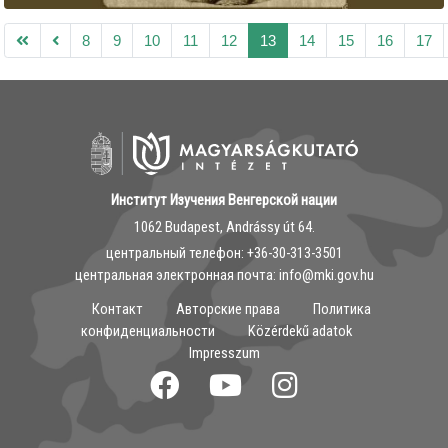
8
9
10
11
12
13
14
15
16
17
Институт Изучения Венгерской нации
1062 Budapest, Andrássy út 64.
центральный телефон: ‭+36-30-313-3501
центральная электронная почта: info@mki.gov.hu
Контакт
Авторские права
Политика
конфиденциальности
Közérdekű adatok
Impresszum