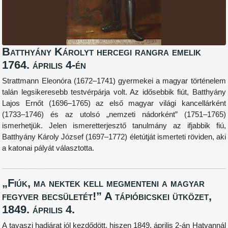
Batthyány Károlyt hercegi rangra emelik
1764. április 4-én
Strattmann Eleonóra (1672–1741) gyermekei a magyar történelem
talán legsikeresebb testvérpárja volt. Az idősebbik fiút, Batthyány
Lajos Ernőt (1696–1765) az első magyar világi kancellárként
(1733–1746) és az utolsó „nemzeti nádorként” (1751–1765)
ismerhetjük. Jelen ismeretterjesztő tanulmány az ifjabbik fiú,
Batthyány Károly József (1697–1772) életútját ismerteti röviden, aki
a katonai pályát választotta.
„Fiúk, ma nektek kell megmenteni a magyar
fegyver becsületét!” A tápióbicskei ütközet,
1849. április 4.
A tavaszi hadjárat jól kezdődött, hiszen 1849. április 2-án Hatvannál