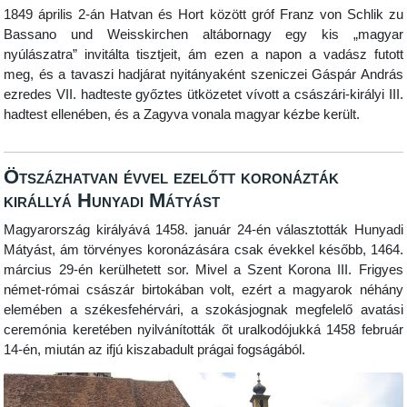
1849 április 2-án Hatvan és Hort között gróf Franz von Schlik zu
Bassano und Weisskirchen altábornagy egy kis „magyar
nyúlászatra” invitálta tisztjeit, ám ezen a napon a vadász futott
meg, és a tavaszi hadjárat nyitányaként szeniczei Gáspár András
ezredes VII. hadteste győztes ütközetet vívott a császári-királyi III.
hadtest ellenében, és a Zagyva vonala magyar kézbe került.
Ötszázhatvan évvel ezelőtt koronázták
királlyá Hunyadi Mátyást
Magyarország királyává 1458. január 24-én választották Hunyadi
Mátyást, ám törvényes koronázására csak évekkel később, 1464.
március 29-én kerülhetett sor. Mivel a Szent Korona III. Frigyes
német-római császár birtokában volt, ezért a magyarok néhány
elemében a székesfehérvári, a szokásjognak megfelelő avatási
ceremónia keretében nyilvánították őt uralkodójukká 1458 február
14-én, miután az ifjú kiszabadult prágai fogságából.