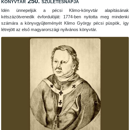
könyvtár 250. születésnapja
Idén ünnepeljük a pécsi Klimo-könyvtár alapításának
kétszázötvenedik évfordulóját: 1774-ben nyitotta meg mindenki
számára a könyvgyűjteményét Klimo György pécsi püspök, így
létrejött az első magyarországi nyilvános könyvtár.