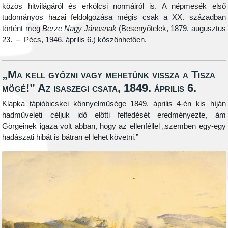
közös hitvilágáról és erkölcsi normáiról is. A népmesék első
tudományos hazai feldolgozása mégis csak a XX. században
történt meg
Berze Nagy Jánosnak
(Besenyőtelek, 1879. augusztus
23. － Pécs, 1946. április 6.) köszönhetően.
„Ma kell győzni vagy mehetünk vissza a Tisza
mögé!” Az isaszegi csata, 1849. április 6.
Klapka tápióbicskei könnyelműsége 1849. április 4-én kis híján
hadműveleti céljuk idő előtti felfedését eredményezte, ám
Görgeinek igaza volt abban, hogy az ellenféllel „szemben egy-egy
hadászati hibát is bátran el lehet követni.”