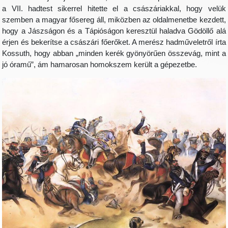
a VII. hadtest sikerrel hitette el a császáriakkal, hogy velük
szemben a magyar fősereg áll, miközben az oldalmenetbe kezdett,
hogy a Jászságon és a Tápióságon keresztül haladva Gödöllő alá
érjen és bekerítse a császári főerőket. A merész hadműveletről írta
Kossuth, hogy abban „minden kerék gyönyörűen összevág, mint a
jó óramű”, ám hamarosan homokszem került a gépezetbe.