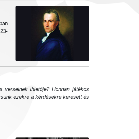
dban
 23-
s verseinek ihletője? Honnan játékos
sunk ezekre a kérdésekre keresett és