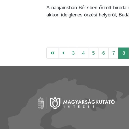
A napjainkban Bécsben őrzött birodal
akkori ideiglenes őrzési helyéről, Bu
3
4
5
6
7
8