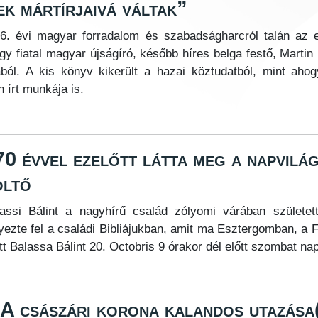
k mártírjaivá váltak”
6. évi magyar forradalom és szabadságharcról talán az 
gy fiatal magyar újságíró, később híres belga festő, Martin I
lából. A kis könyv kikerült a hazai köztudatból, mint aho
n írt munkája is.
70 évvel ezelőtt látta meg a napvilá
öltő
assi Bálint a nagyhírű család zólyomi várában születe
yezte fel a családi Bibliájukban, amit ma Esztergomban, a
tt Balassa Bálint 20. Octobris 9 órakor dél előtt szombat 
 A császári korona kalandos utazása(