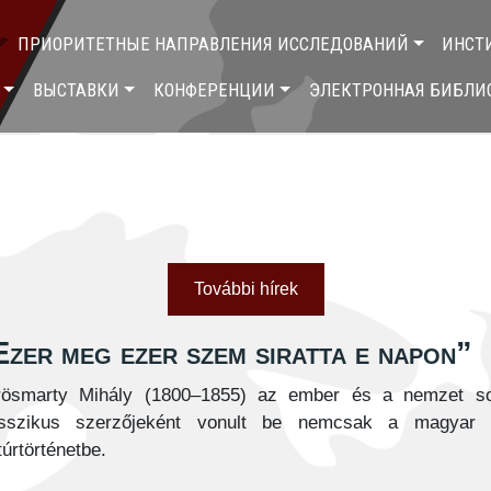
ПРИОРИТЕТНЫЕ НАПРАВЛЕНИЯ ИССЛЕДОВАНИЙ
ИНСТ
ВЫСТАВКИ
КОНФЕРЕНЦИИ
ЭЛЕКТРОННАЯ БИБЛИ
További hírek
Ezer meg ezer szem siratta e napon”
rösmarty Mihály (1800–1855) az ember és a nemzet sor
asszikus szerzőjeként vonult be nemcsak a magyar i
túrtörténetbe.