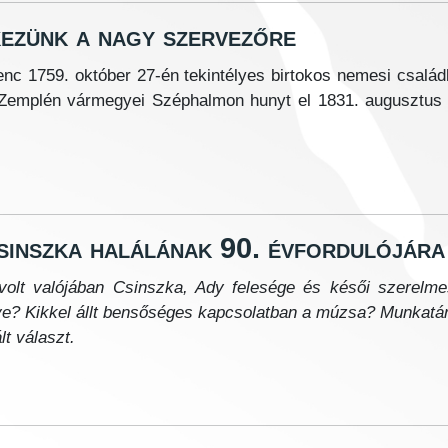
ezünk a nagy szervezőre
renc
1759. október 27-én
tekintélyes birtokos nemesi csalá
a Zemplén vármegyei Széphalmon hunyt el 1831. augusztus
sinszka halálának 90. évfordulójára
volt valójában Csinszka, Ady felesége és késői szerelme
e? Kikkel állt bensőséges kapcsolatban a múzsa? Munkatár
ált választ.