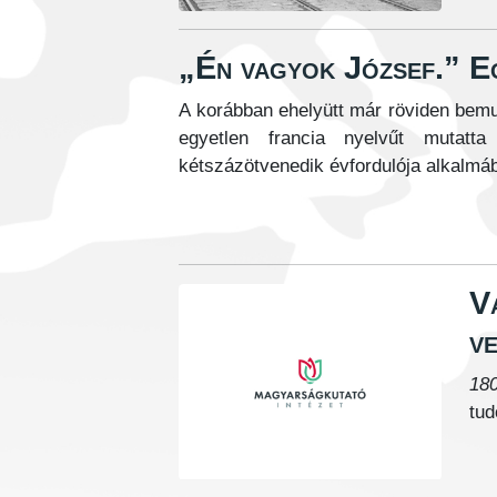
„Én vagyok József.” E
A korábban ehelyütt már röviden bemu
egyetlen francia nyelvűt mutatt
kétszázötvenedik évfordulója alkalmábó
V
v
18
tud