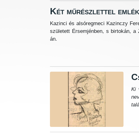
Két műrészlettel emlék
Kazinci és alsóregmeci Kazinczy Fe
született Érsemjénben, s birtokán, 
án.
C
Ki 
nev
tal