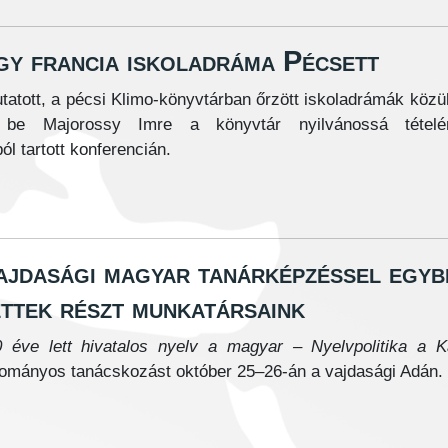
gy francia iskoladráma Pécsett
tatott, a pécsi Klimo-könyvtárban őrzött iskoladrámák közü
a be Majorossy Imre a könyvtár nyilvánossá tételé
l tartott konferencián.
ajdasági magyar tanárképzéssel egyb
ettek részt munkatársaink
0 éve lett hivatalos nyelv a magyar – Nyelvpolitika a
ományos tanácskozást október 25–26-án a vajdasági Adán.