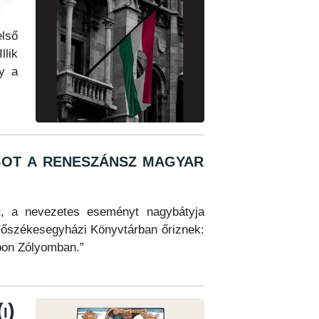
első
llik
gy a
got a reneszánsz magyar
tt, a nevezetes eseményt nagybátyja
 Főszékesegyházi Könyvtárban őriznek:
napon Zólyomban.”
i)