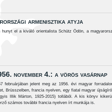
országi armenisztika atyja
 hunyt el a kiváló orientalista Schütz Ödön, a magyarors
956. november 4.: a vörös vasárnap
7 februárjában jelent meg az 1956. évi magyar forradal
et, Brüsszelben, francia nyelven, egy fiatal magyar újságíró,
gyis Illik Márton, 1925-2015) tollából. A kis könyv kiker
rző számos további francia nyelven írt munkája is.