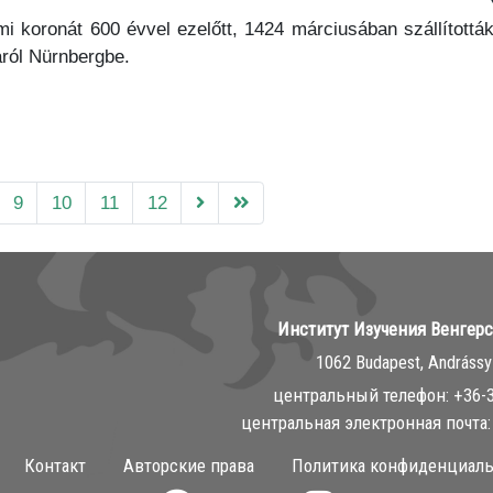
mi koronát 600 évvel ezelőtt, 1424 márciusában szállítottá
dáról Nürnbergbe.
9
10
11
12
Институт Изучения Венгер
1062 Budapest, Andrássy 
центральный телефон: ‭+36-
центральная электронная почта: 
Контакт
Авторские права
Политика конфиденциаль