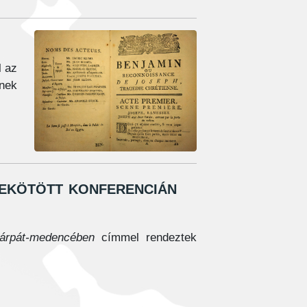
l az
nek
ekötött konferencián
 Kárpát-medencében
címmel rendeztek