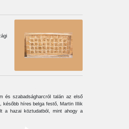
zági
om és szabadságharcról talán az első
 később híres belga festő, Martin Illik
ült a hazai köztudatból, mint ahogy a