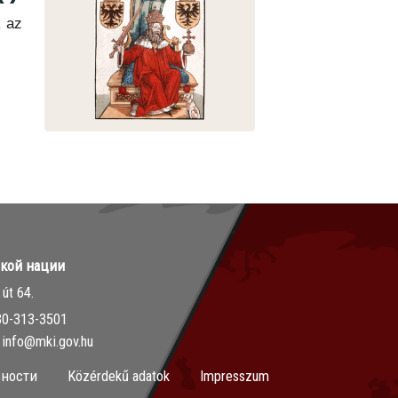
k az
ской нации
út 64.
30-313-3501
info@mki.gov.hu
ности
Közérdekű adatok
Impresszum