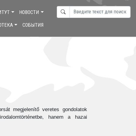
ПОИСК
ИТУТ
НОВОСТИ
TYPE 2 OR MORE CHARACTERS F
ОТЕКА
СОБЫТИЯ
sát megjelenítő veretes gondolatok
rodalomtörténetbe, hanem a hazai