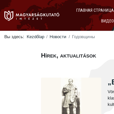
ГЛАВНАЯ СТРАНИЦА
ВИДЕО
Вы здесь:
Kezdőlap
Новости
Годовщины
Hírek, aktualitások
„
Vö
kl
kul