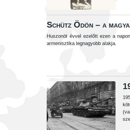
Schütz Ödön – a magyar
Huszonöt évvel ezelőtt ezen a napon
armenisztika legnagyobb alakja.
1
195
köt
(va
sze