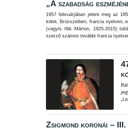
„A szabadság eszméjéne
1957 februárjában jelent meg az 195
kötet, Brüsszelben, francia nyelven, e
(vagyis Illik Márton, 1925-2015) tol
szerző számos további francia nyelve
4
k
Bal
jeg
„Le
Zsigmond koronái – III.